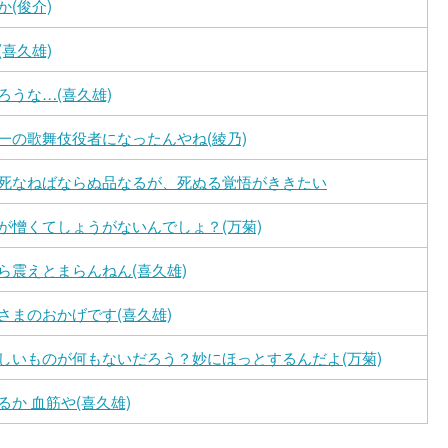
(俊介)
喜久雄)
ろうな…(喜久雄)
一の歌舞伎役者になったんやね(綾乃)
死なねばならぬ品なるが、死ぬる覚悟がききたい
が憎くてしょうがないんでしょ？(万菊)
ら震えとまらんねん(喜久雄)
さまのおかげです(喜久雄)
しいものが何もないだろう？妙にほっとするんだよ(万菊)
か 血筋や(喜久雄)