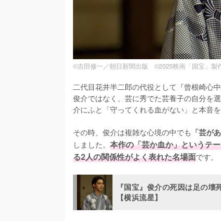
©吉田修一／朝日新聞出版 ©2025映画「国宝」製
二代目花井半二郎の代役として『曾根崎心中
俊介ではなく、芸に秀でた芸養子の自分を選
介にふと「守ってくれる血がない」と本音を
その時、俊介は複雑な心境の中でも
「芸があ
しました。
本作の「芸か血か」というテー
る2人の関係性がよく表れた名場面
です。
『国宝』俊介の死因は足の壊
【横浜流星】