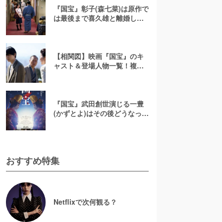
『国宝』彰子(森七菜)は原作で
は最後まで喜久雄と離婚しな
い？映画のその後を解説！
【相関図】映画『国宝』のキ
ャスト＆登場人物一覧！複雑
な関係を整理
『国宝』武田創世演じる一豊
(かずとよ)はその後どうなっ
た？事故の真相や原作との違
いを徹底解説
おすすめ特集
Netflixで次何観る？