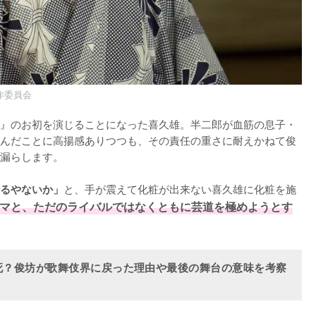
作委員会
』のお初を演じることになった喜久雄。半二郎が血筋の息子・
んだことに高揚感ありつつも、その責任の重さに耐えかねて俊
漏らします。

と、手が震えて化粧が出来ない喜久雄に化粧を施
るやないか」
マと、ただのライバルではなくともに芸道を極めようとす
死？俊坊が歌舞伎界に戻った理由や最後の舞台の意味を考察