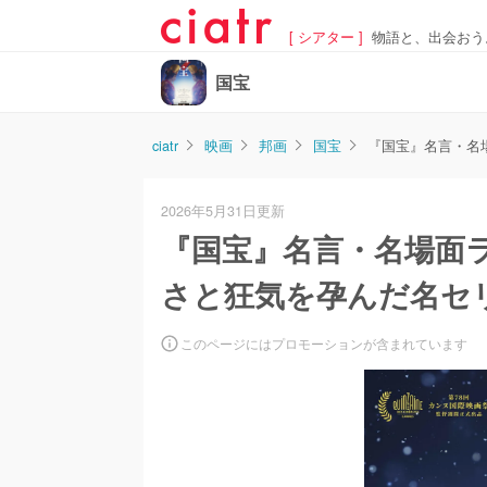
[ シアター ]
物語と、出会おう
国宝
ciatr
映画
邦画
国宝
『国宝』名言・名
2026年5月31日更新
『国宝』名言・名場面ラ
さと狂気を孕んだ名セ
このページにはプロモーションが含まれています