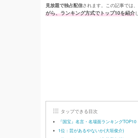
されます。この記事では、
見放題で独占配信
がら、ランキング方式でトップ10を紹介
/
U
n
m
u
t
e
タップできる目次
『国宝』名言・名場面ランキングTOP10
1位：芸があるやないか(大垣俊介)