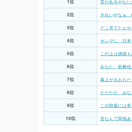
1位
芸があるやないか
2位
きれいやなぁ…(
3位
どこ見てたんや
4位
ホンマに、日本
5位
この上は徳様も
6位
あなた、歌舞伎
7位
幕上がるおもた
8位
ただただ、みな
9位
この部屋には美
10位
芸なんて関係ある