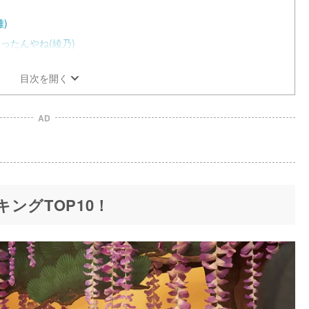
)
ったんやね(綾乃)
目次を開く
AD
ングTOP10！