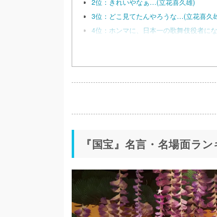
2位：きれいやなぁ…(立花喜久雄)
3位：どこ見てたんやろうな…(立花喜久雄
4位：ホンマに、日本一の歌舞伎役者にな
『国宝』名言・名場面ランキ