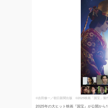
©吉田修一／朝日新聞出版 ©2025映画「国宝」製
2025年の大ヒット映画『国宝』が公開から