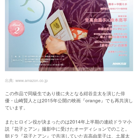
出典:
www.amazon.co.jp
この作品で同級生であり後に夫となる紺谷圭太を演じた俳
優・山崎賢人とは2015年公開の映画『orange』でも再共演し
ています。

またヒロイン役が決まったのは2014年上半期の連続ドラマ小
説『花子とアン』撮影中に受けたオーディションでのこと。
朝ドラ『花子とアン』で共演していた吉高由里子は、土屋太