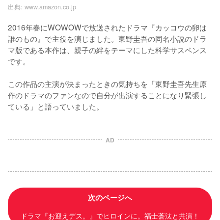
出典:
www.amazon.co.jp
2016年春にWOWOWで放送されたドラマ『カッコウの卵は
誰のもの』で主役を演じました。東野圭吾の同名小説のドラ
マ版である本作は、親子の絆をテーマにした科学サスペンス
です。

この作品の主演が決まったときの気持ちを「東野圭吾先生原
作のドラマのファンなので自分が出演することになり緊張し
ている」と語っていました。
AD
次のページへ
ドラマ『お迎えデス。』でヒロインに。福士蒼汰と共演！