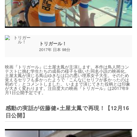
トリガール！
2017年 日本 98分
映画『トリガール』に土屋太鳳が主演します。本作は鳥人間コン
テストに挑む学生たちの成長の様子を描いた同名小説の映画化。
土屋太鳳が演じる鳥山ゆきなは口の悪い理系女子大生。そのため
覚えるセリフも多かったようで「こんなにセリフが多かったのは
初めて」とコメントしました。 いままで演じてきた役柄とは印象
が大きく変わります。注目度大の映画『トリガール』は2017年9
月1日公開予定です。
感動の実話が佐藤健×土屋太鳳で再現！【12月16
日公開】