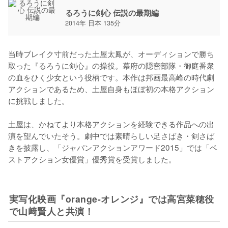
るろうに剣心 伝説の最期編
2014年 日本 135分
当時ブレイク寸前だった土屋太鳳が、オーディションで勝ち
取った『るろうに剣心』の操役。幕府の隠密部隊・御庭番衆
の血をひく少女という役柄です。本作は邦画最高峰の時代劇
アクションであるため、土屋自身もほぼ初の本格アクション
に挑戦しました。

土屋は、かねてより本格アクションを経験できる作品への出
演を望んでいたそう。劇中では素晴らしい足さばき・剣さば
きを披露し、「ジャパンアクションアワード2015」では「ベ
ストアクション女優賞」優秀賞を受賞しました。

実写化映画『orange-オレンジ』では高宮菜穂役
で山﨑賢人と共演！