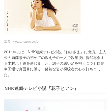
出典:
www.amazon.co.jp
2011年には、NHK連続テレビ小説『おひさま』に出演。主人
公の須藤陽子の初めての教え子の一人で数年後に偶然再会す
る木村ハナ役を演じました。調子の悪い足を抱えつつも自動
車工場で真面目に働く、健気な姿が視聴者の心を打ちまし
NHK連続テレビ小説『花子とアン』