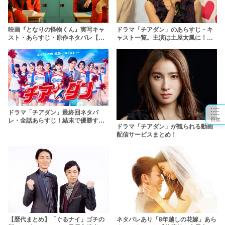
映画『となりの怪物くん』実写キャ
ドラマ「チアダン」のあらすじ・キ
スト・あらすじ・原作ネタバレ【菅
ャスト一覧。主演は土屋太鳳に！映
田将暉×土屋太鳳】
画キャスト広瀬すずも出演！
ドラマ「チアダン」最終回ネタバ
目次
レ・全話あらすじ！結末で優勝する
ドラマ「チアダン」が観られる動画
ことはできる？
配信サービスまとめ！
【歴代まとめ】「ぐるナイ」ゴチの
ネタバレあり「8年越しの花嫁」あら