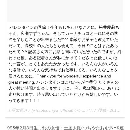
バレンタインの季節！今年もしあわせなことに、松井愛莉ち
ゃん、広瀬すずちゃん、そしてガーナチョコと一緒にその季
節を楽しむことが出来ました*^^* 素敵なお菓子も教えていた
だいて、高校生の人たちとも会えて…今日のことはまたあら
ためて ^ ^ 記者さん方にお話も聞いていただいたのですが、終
わった後、ある記者さんが私にかけてくださった優しい小さ
な一言が、とてもあたたかかったです。いろんな人がいろん
な場所で、いろんな気持ちでお仕事してる。いろんなことを
届けるために。Thank you for wonderful experience and 
great meeting. バレンタインはこれからが本番♡ たくさんの
人が甘い時間と出会えますように。 今、私は岡山へ。あとは
走り抜けます。時々思い出していただけたら嬉しいです。い
ってきます！！！
土屋太鳳さん(@taotsuchiya_official)がシェアした投稿 -
2017 2月 9 7:26午前 PST
1995年2月3日生まれの女優・土屋太鳳(つちやたお)はNHK連