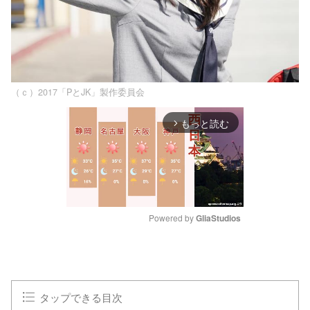
（ｃ）2017「PとJK」製作委員会
もっと読む
arrow_forward_ios
Powered by 
GliaStudios
M
u
t
e
タップできる目次