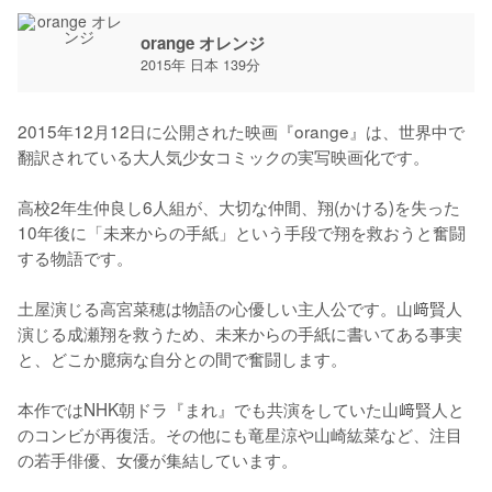
orange オレンジ
2015年 日本 139分
2015年12月12日に公開された映画『orange』は、世界中で
翻訳されている大人気少女コミックの実写映画化です。

高校2年生仲良し6人組が、大切な仲間、翔(かける)を失った
10年後に「未来からの手紙」という手段で翔を救おうと奮闘
する物語です。

土屋演じる高宮菜穂は物語の心優しい主人公です。山﨑賢人
演じる成瀬翔を救うため、未来からの手紙に書いてある事実
と、どこか臆病な自分との間で奮闘します。

本作ではNHK朝ドラ『まれ』でも共演をしていた山﨑賢人と
のコンビが再復活。その他にも竜星涼や山崎紘菜など、注目