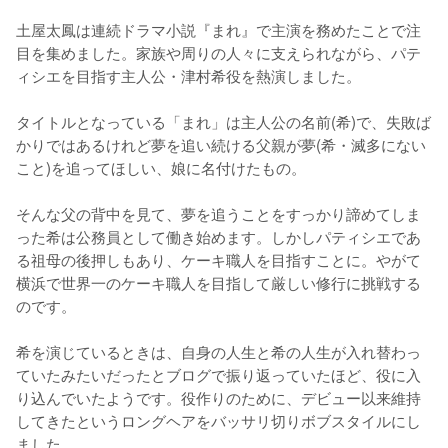
土屋太鳳は連続ドラマ小説『まれ』で主演を務めたことで注
目を集めました。家族や周りの人々に支えられながら、パテ
ィシエを目指す主人公・津村希役を熱演しました。

タイトルとなっている「まれ」は主人公の名前(希)で、失敗ば
かりではあるけれど夢を追い続ける父親が夢(希・滅多にない
こと)を追ってほしい、娘に名付けたもの。

そんな父の背中を見て、夢を追うことをすっかり諦めてしま
った希は公務員として働き始めます。しかしパティシエであ
る祖母の後押しもあり、ケーキ職人を目指すことに。やがて
横浜で世界一のケーキ職人を目指して厳しい修行に挑戦する
のです。

希を演じているときは、自身の人生と希の人生が入れ替わっ
ていたみたいだったとブログで振り返っていたほど、役に入
り込んでいたようです。役作りのために、デビュー以来維持
してきたというロングヘアをバッサリ切りボブスタイルにし