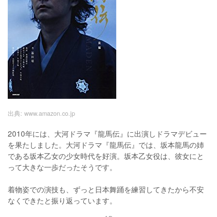
出典:
www.amazon.co.jp
2010年には、大河ドラマ『龍馬伝』に出演しドラマデビュー
を果たしました。大河ドラマ『龍馬伝』では、坂本龍馬の姉
である坂本乙女の少女時代を好演。坂本乙女役は、彼女にと
って大きな一歩だったそうです。

着物姿での演技も、ずっと日本舞踊を練習してきたから不安
なくできたと振り返っています。