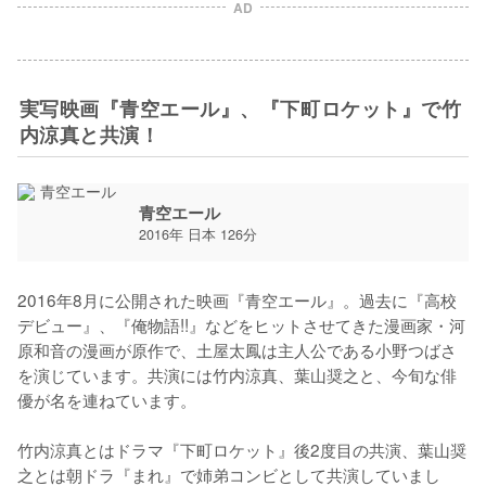
AD
実写映画『青空エール』、『下町ロケット』で竹
内涼真と共演！
青空エール
2016年 日本 126分
2016年8月に公開された映画『青空エール』。過去に『高校
デビュー』、『俺物語!!』などをヒットさせてきた漫画家・河
原和音の漫画が原作で、土屋太鳳は主人公である小野つばさ
を演じています。共演には竹内涼真、葉山奨之と、今旬な俳
優が名を連ねています。

竹内涼真とはドラマ『下町ロケット』後2度目の共演、葉山奨
之とは朝ドラ『まれ』で姉弟コンビとして共演していまし