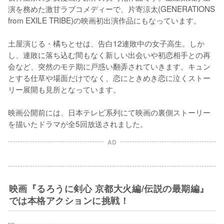
演を務めた激甘ラブコメディーで、片寄涼太(GENERATIONS 
from EXILE TRIBE)の映画初出演作品にもなっています。

土屋演じる・橘ちとせは、告白12連敗中の女子高生。しか
し、連敗に落ち込む間もなく新しい出会いや初恋相手との再
会など、突然のモテ期に戸惑い翻弄されていきます。キュン
とする仕草や場面だけでなく、恋にときめき恋に泣くストー
リー展開も見所となっています。

映画公開前には、日本テレビ系列にて映画の裏側ストーリー
AD
映画『るろうに剣心 京都大火編/伝説の最期編』
では本格アクションに挑戦！