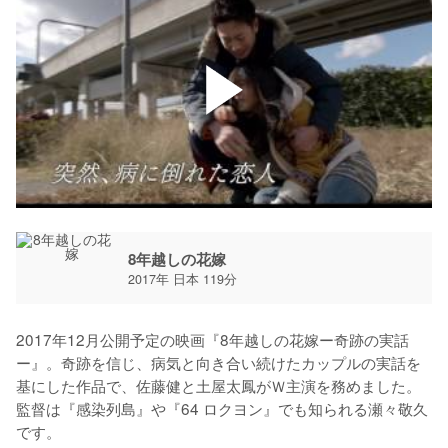
8年越しの花嫁
2017年 日本 119分
2017年12月公開予定の映画『8年越しの花嫁ー奇跡の実話
ー』。奇跡を信じ、病気と向き合い続けたカップルの実話を
基にした作品で、佐藤健と土屋太鳳がＷ主演を務めました。
監督は『感染列島』や『64 ロクヨン』でも知られる瀬々敬久
です。
