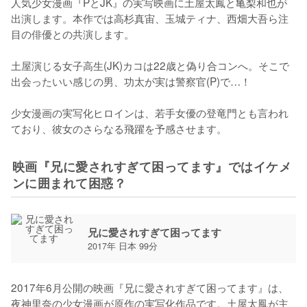
人気少女漫画『PとJK』の実写映画に土屋太鳳と亀梨和也が
出演します。本作では高杉真宙、玉城ティナ、西畑大吾ら注
目の俳優との共演します。

土屋演じる女子高生(JK)カコは22歳と偽り合コンへ。そこで
出会ったいい感じの男、功太が実は警察官(P)で…！

少女漫画の実写化ヒロインは、若手女優の登竜門とも言われ
映画『兄に愛されすぎて困ってます』ではイケメ
ンに囲まれて困惑？
兄に愛されすぎて困ってます
2017年 日本 99分
2017年6月公開の映画『兄に愛されすぎて困ってます』は、
夜神里奈の少女漫画が原作の実写化作品です。土屋太鳳が主