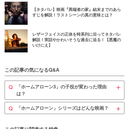
【ネタバレ】映画『異端者の家』結末までのあら
すじを解説！ラストシーンの真の意味とは？
レザーフェイスの正体を時系列に沿ってネタバレ
解説！実話やかわいそうな過去に迫る！【悪魔の
いけにえ】
この記事の気になるQ&A
＋
Q
「ホームアローン3」の子役が変わった理由
は？
A
＋
Q
「ホームアローン」シリーズはどんな映画？
『ホーム・アローン3』(1998年)で子役が変わったのはま
ず
年齢が理由だった
ようです。主人公の年齢設定8歳に対
A
してマコーレー・カルキンは10代半ばになっており、この
「ホーム・アローン」シリーズは世界的な大ヒットを
この記事に関連する特集