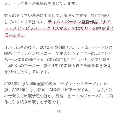
ノナ・ライダーの母親役を演じています。

数々のドラマや映画に出演している彼女ですが、特に声優と
してのキャリアは長く、
ティム・バートン監督作品『ナイ
ト・メア・ビフォー・クリスマス』ではサリーの声を演じ
ています。
オハラはその後も、2012年に公開されたティム・バートンの
映画『フランケンウィニー』で主人公ヴィクターの母/フシギ
ちゃん/体育の先生という3役の声を担当したり、ジブリ映画
『思い出のマーニー』(2014年)で老婦人役の英語版吹き替え
を担当したりしています。

2023年にはNetflix配信の映画『ペイン・ハスラーズ』に出
演。2024年には、映画『ARGYLLE/アーガイル』にも主人公
の母親役で出演予定のほか、続編「ビートルジュース2」に前
作に引き続き出演する予定です。
AD