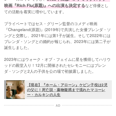
映画『Rich Flu(原題)』への出演も決定する
など俳優とし
ての活動を着実に増やしています。

プライベートではセス・グリーン監督のコメディ映画
『Changeland(原題)』(2019年)で共演した女優ブレンダ・ソ
ングと交際し、2021年には第1子が誕生。そして2022年には
ブレンダ・ソングとの婚約が報じられ、2023年には第二子が
誕生しました。

2023年にはウォーク・オブ・フェイムに星を獲得してハリウ
ッドの殿堂入り！12月に開催されたセレモニーにはブレン
ダ・ソングと2人の子供を公の場で初披露しました。
【現在】『ホーム・アローン』ケビン子役は2児
の父に！死亡説・薬物疑惑まで流れたマコーレ
ー・カルキンの人生
AD