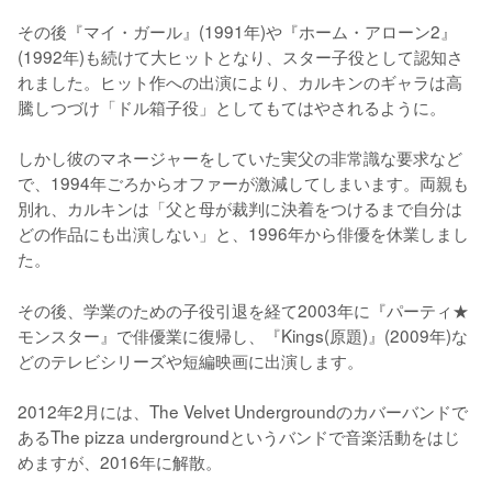
その後『マイ・ガール』(1991年)や『ホーム・アローン2』
(1992年)も続けて大ヒットとなり、スター子役として認知さ
れました。ヒット作への出演により、カルキンのギャラは高
騰しつづけ「ドル箱子役」としてもてはやされるように。

しかし彼のマネージャーをしていた実父の非常識な要求など
で、1994年ごろからオファーが激減してしまいます。両親も
別れ、カルキンは「父と母が裁判に決着をつけるまで自分は
どの作品にも出演しない」と、1996年から俳優を休業しまし
た。
その後、学業のための子役引退を経て2003年に『パーティ★
モンスター』で俳優業に復帰し、『Kings(原題)』(2009年)な
どのテレビシリーズや短編映画に出演します。

2012年2月には、The Velvet Undergroundのカバーバンドで
あるThe pizza undergroundというバンドで音楽活動をはじ
めますが、2016年に解散。
