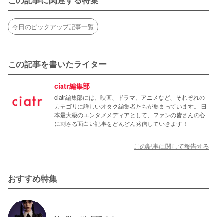
年齢ギャップを解消するため主役を交代したと言われてい
記録したコメディ映画です。
ます。

家に置き去りにされた少年と強盗に入った男たちのドタバ
今日のピックアップ記事一覧
またマコーレー・カルキンは当時両親の離婚やギャラに関
タ劇を描いた1作目に続き、1作目の主人公ケビンがニュー
する裁判など、プライベートの問題もあり撮影に参加でき
ヨークで起こす冒険劇を描いた2、そして新主人公を迎え
なかったとも言われています。
て泥棒の撃退劇を描いた3、あまり知られていませんが4・
この記事を書いたライター
5はテレビ版として制作されています。
ciatr編集部
ciatr編集部には、映画、ドラマ、アニメなど、それぞれの
カテゴリに詳しいオタク編集者たちが集まっています。 日
本最大級のエンタメメディアとして、ファンの皆さんの心
に刺さる面白い記事をどんどん発信していきます！
この記事に関して報告する
おすすめ特集