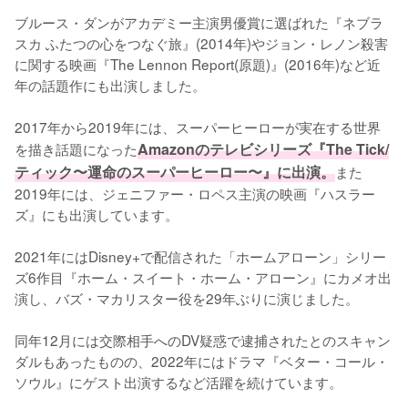
ブルース・ダンがアカデミー主演男優賞に選ばれた『ネブラ
スカ ふたつの心をつなぐ旅』(2014年)やジョン・レノン殺害
に関する映画『The Lennon Report(原題)』(2016年)など近
年の話題作にも出演しました。

2017年から2019年には、スーパーヒーローが実在する世界
を描き話題になった
Amazonのテレビシリーズ『The Tick/
ティック〜運命のスーパーヒーロー〜』に出演。
また
2019年には、ジェニファー・ロペス主演の映画『ハスラー
ズ』にも出演しています。

2021年にはDisney+で配信された「ホームアローン」シリー
ズ6作目『ホーム・スイート・ホーム・アローン』にカメオ出
演し、バズ・マカリスター役を29年ぶりに演じました。

同年12月には交際相手へのDV疑惑で逮捕されたとのスキャン
ダルもあったものの、2022年にはドラマ『ベター・コール・
ソウル』にゲスト出演するなど活躍を続けています。