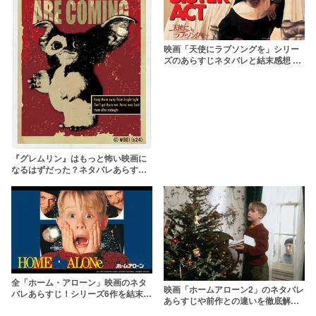
映画「天使にラブソングを」シリー
ズのあらすじネタバレと結末感想 登
場人物・キャストも振り返り！
『グレムリン』はもっと怖い映画に
なるはずだった？ネタバレあらすじ
解説【ギズモとの違いは？】
全「ホーム・アローン」映画のネタ
映画「ホームアローン2」のネタバレ
バレあらすじ！シリーズ6作を結末ま
あらすじや前作との違いを徹底解
で簡単に解説
説！【トランプも出演】