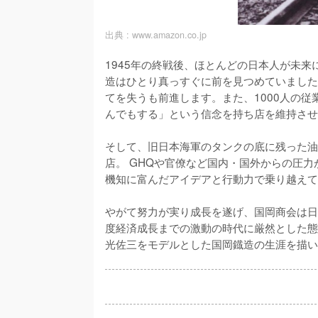
出典 :
www.amazon.co.jp
1945年の終戦後、ほとんどの日本人が未
造はひとり真っすぐに前を見つめていました
てを失うも前進します。また、1000人の
んでもする」という信念を持ち店を維持させ
そして、旧日本海軍のタンクの底に残った油
店。 GHQや官僚など国内・国外からの圧
機知に富んだアイデアと行動力で乗り越えて
やがて努力が実り成長を遂げ、国岡商会は日
度経済成長までの激動の時代に厳然とした態
光佐三をモデルとした国岡鐡造の生涯を描い