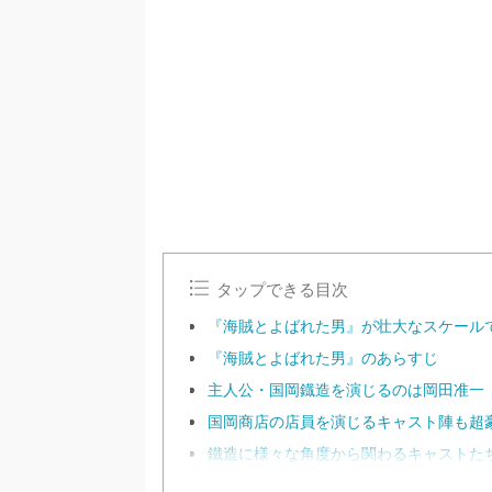
/
U
n
m
u
t
e
タップできる目次
『海賊とよばれた男』が壮大なスケール
『海賊とよばれた男』のあらすじ
主人公・国岡鐡造を演じるのは岡田准一
国岡商店の店員を演じるキャスト陣も超
鐵造に様々な角度から関わるキャストた