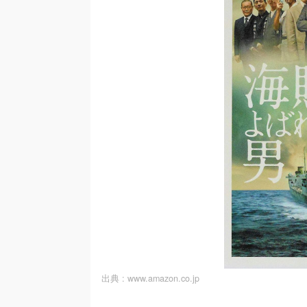
出典 :
www.amazon.co.jp