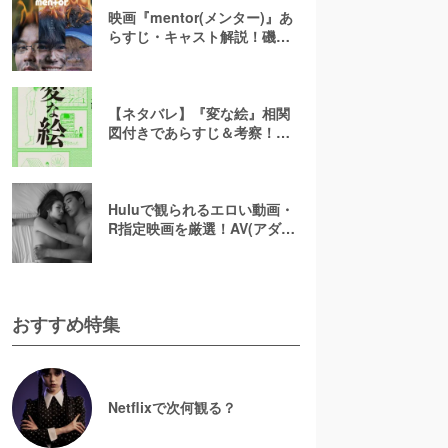
映画『mentor(メンター)』あ
らすじ・キャスト解説！磯村
勇斗×末澤誠也×綾野剛、吉田
恵輔監督が放つ「感情カオ
ス」の新感覚エンターテイン
メント
【ネタバレ】『変な絵』相関
図付きであらすじ＆考察！重
ねた絵や優太のその後を解説
Huluで観られるエロい動画・
R指定映画を厳選！AV(アダル
ト動画)はなくても過激な濡れ
場が見られる
おすすめ特集
Netflixで次何観る？