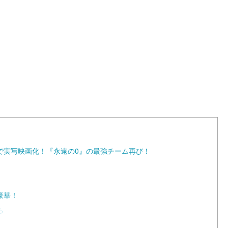
L
o
a
d
e
d
:
1
0
0
.
0
0
%
で実写映画化！『永遠の0』の最強チーム再び！
豪華！
ち