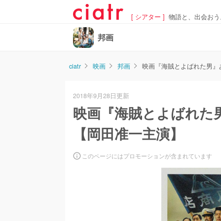
[ シアター ]
物語と、出会おう
邦画
ciatr
映画
邦画
映画『海賊とよばれた男』
2018年9月28日更新
映画『海賊とよばれた
【岡田准一主演】
このページにはプロモーションが含まれています