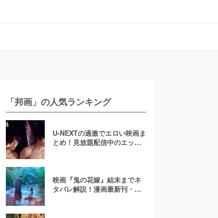
「邦画」の人気ランキング
U-NEXTの過激でエロい映画ま
とめ！見放題配信中のエッチ
な濡れ場映画
映画『鬼の花嫁』結末までネ
タバレ解説！漫画最新刊・小
説も紹介！恋の行方は？