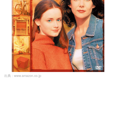
出典 :
www.amazon.co.jp
L
o
/
U
a
n
d
m
e
u
d
t
:
e
1
0
0