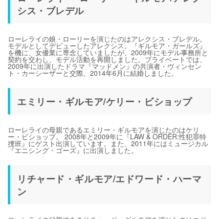
シス・ブレデル
ローレライの娘・ローリーを演じたのはアレクシス・ブレデル。
モデルとしてデビューしたアレクシス。『ギルモア・ガールズ』
を機に、女優業に専念していましたが、2009年にモデル事務所と
契約を交わし、モデル活動を再開しました。プライベートでは、
2009年に出演したドラマ『マッドメン』の共演者・ヴィンセン
ト・カーシーザーと交際。2014年6月に結婚しました。
エミリー・ギルモア/ケリー・ビショップ
ローレライの母親であるエミリー・ギルモアを演じたのはケリ
ー・ビショップ。 2008年と2009年に『LAW & ORDER:性犯罪特
捜班』にゲスト出演しています。また、2011年にはミュージカル
『エニシング・ゴーズ』に出演しました。
リチャード・ギルモア/エドワード・ハーマ
ン