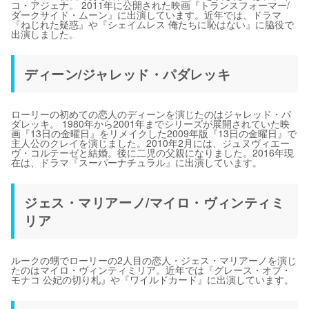
コ・アジェナ。 2011年に公開された映画『トランスフォーマー/
ダークサイド・ムーン』に出演しています。近年では、ドラマ
『ねじれた疑惑』や『シェイムレス 俺たちに恥はない』に脇役で
出演しました。
ディーン/ジャレッド・パダレッキ
ローリーの初めての恋人のディーンを演じたのはジャレッド・パ
ダレッキ。 1980年から2001年までシリーズが展開されていた映
画『13日の金曜日』をリメイクした2009年版『13日の金曜日』で
主人公のクレイを演じました。2010年2月には、ジュヌヴィエー
ヴ・コルテーゼと結婚。後に二児の父親になりました。2016年現
在は、ドラマ『スーパーナチュラル』に出演しています。
ジェス・マリアーノ/マイロ・ヴィンティミ
リア
ルークの甥でローリーの2人目の恋人・ジェス・マリアーノを演じ
たのはマイロ・ヴィンティミリア。近年では『グレース・オブ・
モナコ 公妃の切り札』や『ワイルドカード』に出演しています。