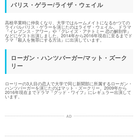
パリス・ゲラー/ライザ・ウェイル
高校卒業時に仲良くなり、大学ではルームメイトになるかつての
ライバルパリス・ゲラーを演じたのはライザ・ウェイル。 ドラマ
『イレブンス・アワー』や『グレイズ・アナトミー 恋の解剖学』
などにゲスト出演しました。2014年から2016年現在に至るまでド
ラマ『殺人を無罪にする方法』に出演しています。
ローガン・ハンツバーガー/マット・ズーク
リー
ローリーの3人目の恋人で大学で同じ新聞部に所属するローガン・
ハンツバーガーを演じたのはマット・ズークリー。2009年から
2016年現在までドラマ『グッド・ワイフ』にレギュラー出演して
います。
AD