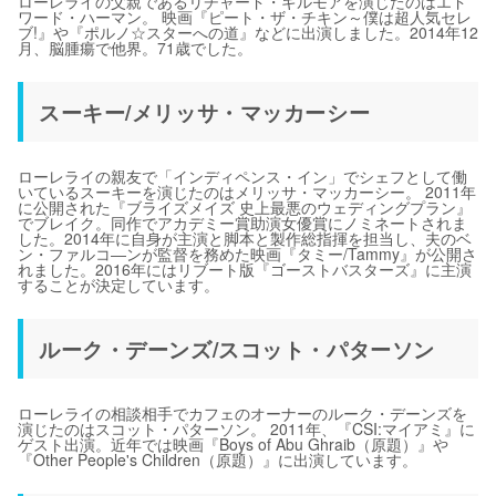
ローレライの父親であるリチャード・ギルモアを演じたのはエド
ワード・ハーマン。 映画『ピート・ザ・チキン～僕は超人気セレ
ブ!』や『ポルノ☆スターへの道』などに出演しました。2014年12
月、脳腫瘍で他界。71歳でした。
スーキー/メリッサ・マッカーシー
ローレライの親友で「インディペンス・イン」でシェフとして働
いているスーキーを演じたのはメリッサ・マッカーシー。 2011年
に公開された『ブライズメイズ 史上最悪のウェディングプラン』
でブレイク。同作でアカデミー賞助演女優賞にノミネートされま
した。2014年に自身が主演と脚本と製作総指揮を担当し、夫のベ
ン・ファルコ―ンが監督を務めた映画『タミー/Tammy』が公開さ
れました。2016年にはリブート版『ゴーストバスターズ』に主演
することが決定しています。
ルーク・デーンズ/スコット・パターソン
ローレライの相談相手でカフェのオーナーのルーク・デーンズを
演じたのはスコット・パターソン。 2011年、『CSI:マイアミ』に
ゲスト出演。近年では映画『Boys of Abu Ghraib（原題）』や
『Other People's Children（原題）』に出演しています。