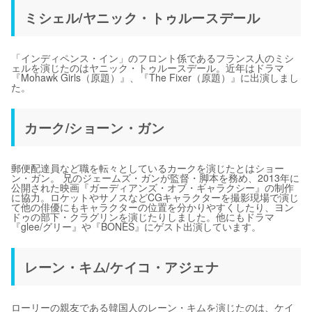
ミシェル/ヤニック・トゥルースデール
「インディペンス・イン」のフロント係であるフランス人のミシ
ェルを演じたのはヤニック・トゥルースデール。近年はドラマ
『Mohawk Girls（原題）』、『The Fixer（原題）』に出演しまし
た。
カーク/ショーン・ガン
郵便配達員など職を転々としているカークを演じたとはショー
ン・ガン。 兄のジェームズ・ガンが監督・脚本を務め、2013年に
公開された映画『ガーディアンズ・オブ・ギャラクシー』の制作
に協力。ロケットやサノスなどCGキャラクターを撮影現場で演じ
て他の俳優にもキャラクターの位置を分かりやすくしたり、ヨン
ドゥの部下・クラグリンを演じたりしました。他にもドラマ
『glee/グリー』や『BONES』にゲスト出演しています。
レーン・キム/ケイコ・アジェナ
ローリーの親友である韓国人のレーン・キムを演じたのは、ケイ