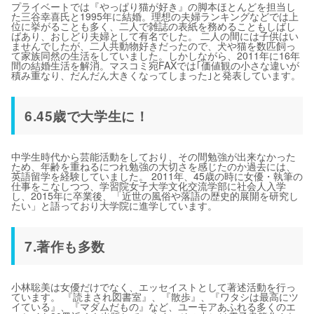
プライベートでは『やっぱり猫が好き』の脚本ほとんどを担当し
た三谷幸喜氏と1995年に結婚。理想の夫婦ランキングなどでは上
位に挙がることも多く、二人で雑誌の表紙を務めることもしばし
ばあり、おしどり夫婦として有名でした。 二人の間には子供はい
ませんでしたが、二人共動物好きだったので、犬や猫を数匹飼っ
て家族同然の生活をしていました。しかしながら、2011年に16年
間の結婚生活を解消。マスコミ宛FAXでは｢価値観の小さな違いが
積み重なり、だんだん大きくなってしまった｣と発表しています。
6.45歳で大学生に！
中学生時代から芸能活動をしており、その間勉強が出来なかった
ため、年齢を重ねるにつれ勉強の大切さを感じたのか過去には、
英語留学を経験していました。 2011年、45歳の時に女優・執筆の
仕事をこなしつつ、学習院女子大学文化交流学部に社会人入学
し、2015年に卒業後、「近世の風俗や落語の歴史的展開を研究し
たい」と語っており大学院に進学しています。
7.著作も多数
小林聡美は女優だけでなく、エッセイストとして著述活動を行っ
ています。 『読まされ図書室』、『散歩』、『ワタシは最高にツ
イている』、『マダムだもの』など、ユーモアあふれる多くのエ