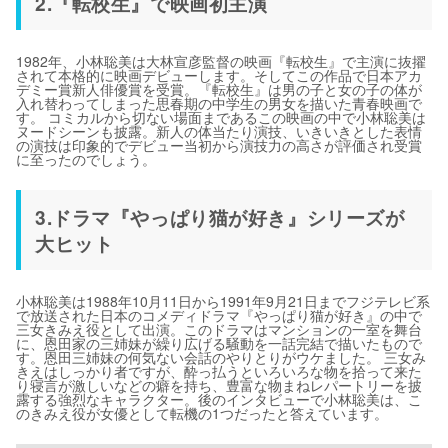
2.『転校生』で映画初主演
1982年、小林聡美は大林宣彦監督の映画『転校生』で主演に抜擢
されて本格的に映画デビューします。そしてこの作品で日本アカ
デミー賞新人俳優賞を受賞。『転校生』は男の子と女の子の体が
入れ替わってしまった思春期の中学生の男女を描いた青春映画で
す。 コミカルから切ない場面まであるこの映画の中で小林聡美は
ヌードシーンも披露。新人の体当たり演技、いきいきとした表情
の演技は印象的でデビュー当初から演技力の高さが評価され受賞
に至ったのでしょう。
3.ドラマ『やっぱり猫が好き』シリーズが
大ヒット
小林聡美は1988年10月11日から1991年9月21日までフジテレビ系
で放送された日本のコメディドラマ『やっぱり猫が好き』の中で
三女きみえ役として出演。このドラマはマンションの一室を舞台
に、恩田家の三姉妹が繰り広げる騒動を一話完結で描いたもので
す。恩田三姉妹の何気ない会話のやりとりがウケました。 三女み
きえはしっかり者ですが、酔っ払うといろいろな物を拾って来た
り寝言が激しいなどの癖を持ち、豊富な物まねレパートリーを披
露する強烈なキャラクター。後のインタビューで小林聡美は、こ
のきみえ役が女優として転機の1つだったと答えています。