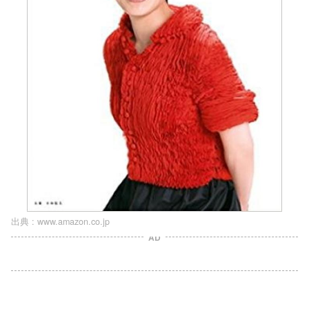
出典 :
www.amazon.co.jp
AD