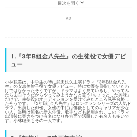
目次を開く
AD
1.『3年B組金八先生』の生徒役で女優デビ
ュー
小林聡美は、中学生の時に武田鉄矢主演ドラマ『3年B組金八先
生』の安恵美智子役で女優デビュー。特に女優を目指していたわ
けではなかったそうですが、ドラマはよく見ているし、やってみ
たら面白そうだからやってみようかなと言う｢ちょっとした興味」
だけで、生徒役のオーディションを受けてみたところ見事合格し
たそうです。 『3年B組金八先生』はロングランシリーズの人気ド
ラマ。出演した俳優、女優の中には俳優としてのキャリアが少な
い人、当時は無名の新人俳優、歌手なども起用され、このドラマ
出演後に実力をつけ有名になり多方面で活躍した有名人も多いで
す。小林聡美もその一人です。