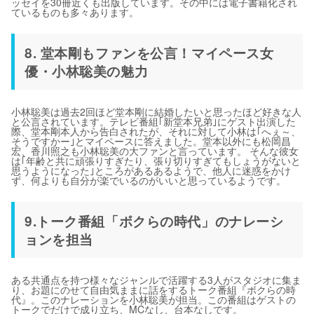
ッセイを30冊近くも出版しています。その中には電子書籍化され
ているものも多々あります。
8. 堂本剛もファンを公言！マイペース女
優・小林聡美の魅力
小林聡美は過去2回ほど堂本剛に結婚したいと思ったほど好きな人
と公言されています。テレビ番組｢新堂本兄弟｣にゲスト出演した
際、堂本剛本人から告白されたが、それに対して小林は｢へぇ～、
そうですかー｣とマイペースに答えました。堂本以外にも松岡昌
宏、香川照之も小林聡美の大ファンと言っています。 そんな彼女
は｢年齢と共に頑張りすぎたり、張り切りすぎてもしょうがないと
思うようになった｣ところがあるあるようで、他人に迷惑をかけ
ず、何よりも自分が楽でいるのがいいと思っているようです。
9.トーク番組「ボクらの時代」のナレーシ
ョンを担当
ある共通点を持つ様々なジャンルで活躍する3人がスタジオに集ま
り、お題にのせて自由気ままに話をするトーク番組『ボクらの時
代』。このナレーションを小林聡美が担当。この番組はゲストの
トークでだけで成り立ち、MCなし、台本なしです。