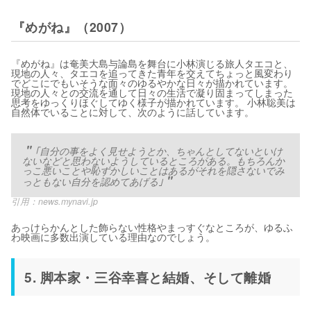
『めがね』（2007）
『めがね』は奄美大島与論島を舞台に小林演じる旅人タエコと、
現地の人々、タエコを追ってきた青年を交えてちょっと風変わり
でどこにでもいそうな面々のゆるやかな日々が描かれています。
現地の人々との交流を通して日々の生活で凝り固まってしまった
思考をゆっくりほぐしてゆく様子が描かれています。 小林聡美は
自然体でいることに対して、次のように話しています。
｢自分の事をよく見せようとか、ちゃんとしてないといけ
ないなどと思わないようしているところがある。もちろんか
っこ悪いことや恥ずかしいことはあるがそれを隠さないでみ
っともない自分を認めてあげる｣
引用：
news.mynavi.jp
あっけらかんとした飾らない性格やまっすぐなところが、ゆるふ
わ映画に多数出演している理由なのでしょう。
5. 脚本家・三谷幸喜と結婚、そして離婚