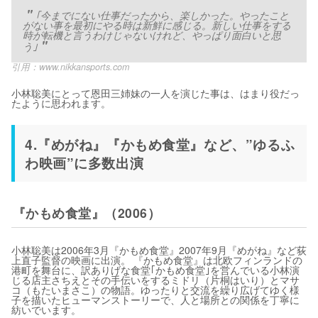
｢今までにない仕事だったから、楽しかった。やったこと
がない事を最初にやる時は新鮮に感じる。新しい仕事をする
時が転機と言うわけじゃないけれど、やっぱり面白いと思
う｣
引用：
www.nikkansports.com
小林聡美にとって恩田三姉妹の一人を演じた事は、はまり役だっ
たように思われます。
4.『めがね』『かもめ食堂』など、”ゆるふ
わ映画”に多数出演
『かもめ食堂』（2006）
小林聡美は2006年3月『かもめ食堂』2007年9月『めがね』など荻
上直子監督の映画に出演。 『かもめ食堂』は北欧フィンランドの
港町を舞台に、訳ありげな食堂｢かもめ食堂｣を営んでいる小林演
じる店主さちえとその手伝いをするミドリ（片桐はいり）とマサ
コ（もたいまさこ）の物語。ゆったりと交流を繰り広げてゆく様
子を描いたヒューマンストーリーで、人と場所との関係を丁寧に
紡いでいます。