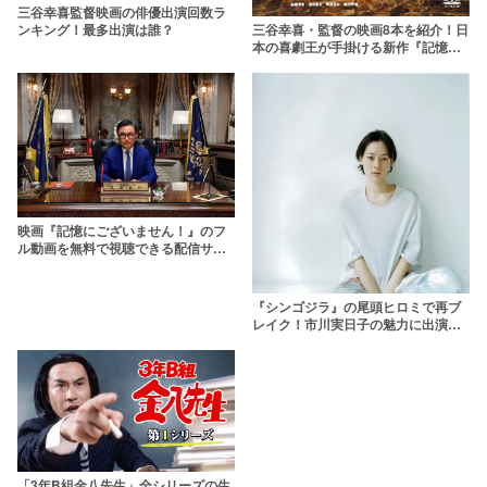
三谷幸喜監督映画の俳優出演回数ラ
三谷幸喜・監督の映画8本を紹介！日
ンキング！最多出演は誰？
本の喜劇王が手掛ける新作『記憶に
ございません！』もヒットなるか？
映画『記憶にございません！』のフ
ル動画を無料で視聴できる配信サー
ビスを紹介
『シンゴジラ』の尾頭ヒロミで再ブ
レイク！市川実日子の魅力に出演映
画で迫る
「3年B組金八先生」全シリーズの生