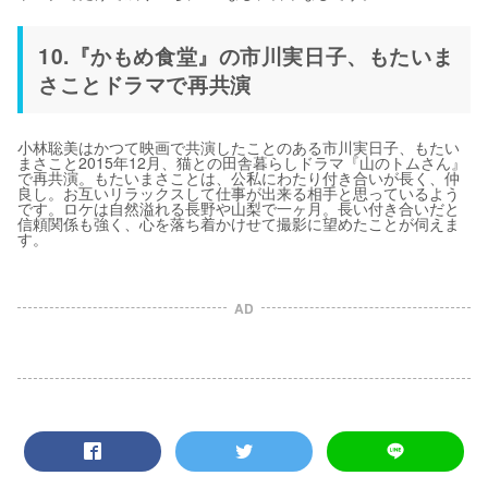
10.『かもめ食堂』の市川実日子、もたいま
さことドラマで再共演
小林聡美はかつて映画で共演したことのある市川実日子、もたい
まさこと2015年12月、猫との田舎暮らしドラマ『山のトムさん』
で再共演。もたいまさことは、公私にわたり付き合いが長く、仲
良し。お互いリラックスして仕事が出来る相手と思っているよう
です。ロケは自然溢れる長野や山梨で一ヶ月。長い付き合いだと
信頼関係も強く、心を落ち着かけせて撮影に望めたことが伺えま
す。
AD