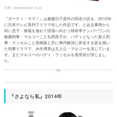
出典 :
www.amazon.co.jp
『ダーティ・ママ！』は秦建日子原作の同名小説を、2012年
に日本テレビ系列でドラマ化した作品です。とある事情から
幼い息子・橋蔵を連れて現場へ向かう検挙率ナンバーワンの
敏腕刑事・マルコーこと丸岡高子が、バディとなった新人刑
事・ラッセルこと長嶋葵と共に事件解決に奔走する姿を描い
た刑事ドラマで、永作博美は主人公・マルコーを演じていま
す。またマルコーのバディ・ラッセルを香里奈が演じまし
た。
AD
『さよなら私』2014年