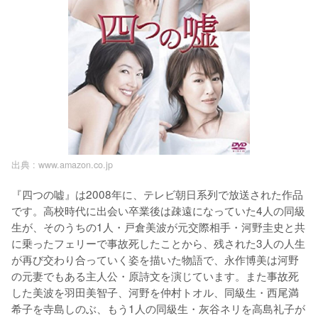
出典 :
www.amazon.co.jp
『四つの嘘』は2008年に、テレビ朝日系列で放送された作品
です。高校時代に出会い卒業後は疎遠になっていた4人の同級
生が、そのうちの1人・戸倉美波が元交際相手・河野圭史と共
に乗ったフェリーで事故死したことから、残された3人の人生
が再び交わり合っていく姿を描いた物語で、永作博美は河野
の元妻でもある主人公・原詩文を演じています。また事故死
した美波を羽田美智子、河野を仲村トオル、同級生・西尾満
希子を寺島しのぶ、もう1人の同級生・灰谷ネリを高島礼子が