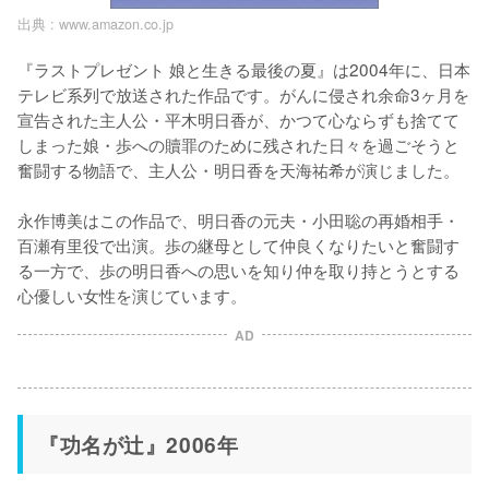
出典 :
www.amazon.co.jp
『ラストプレゼント 娘と生きる最後の夏』は2004年に、日本
テレビ系列で放送された作品です。がんに侵され余命3ヶ月を
宣告された主人公・平木明日香が、かつて心ならずも捨てて
しまった娘・歩への贖罪のために残された日々を過ごそうと
奮闘する物語で、主人公・明日香を天海祐希が演じました。

永作博美はこの作品で、明日香の元夫・小田聡の再婚相手・
百瀬有里役で出演。歩の継母として仲良くなりたいと奮闘す
る一方で、歩の明日香への思いを知り仲を取り持とうとする
心優しい女性を演じています。
AD
『功名が辻』2006年