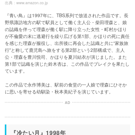
出典 :
www.amazon.co.jp
『青い鳥』は1997年に、TBS系列で放送された作品です。長
野県諏訪地方の駅で駅員として働く主人公・柴田理森と、娘
の誌織を伴って理森が働く駅に降り立った女性・町村かほり
が不倫愛の末に逃避行を繰り広げる第1部、かほりの死に責任
を感じた理森が服役し、出所後に再会した誌織と共に“家族旅
行”と称して鹿児島へ旅をする第2部という2部構成で、主人
公・理森を豊川悦司、かほりを夏川結衣が演じました。また
第1部で誌織を演じた鈴木杏は、この作品でブレイクを果たし
ています。

この作品で永作博美は、駅前の食堂の一人娘で理森にひそか
に思いを寄せる幼馴染・秋本美紀子を演じています。
AD
『冷たい月』1998年