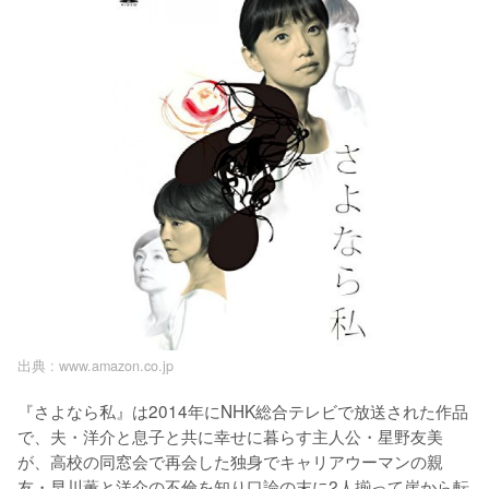
出典 :
www.amazon.co.jp
『さよなら私』は2014年にNHK総合テレビで放送された作品
で、夫・洋介と息子と共に幸せに暮らす主人公・星野友美
が、高校の同窓会で再会した独身でキャリアウーマンの親
友・早川薫と洋介の不倫を知り口論の末に2人揃って崖から転