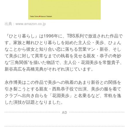
出典 :
www.amazon.co.jp
『ひとり暮らし』は1996年に、TBS系列で放送された作品で
す。家族と離れひとり暮らしを始めた主人公・美歩、ひょん
なことから彼女と知り合い恋に落ちる営業マン・新谷、そし
て美歩に対して異常なまでの執着を見せる親友・恭子の奇妙
な“三角関係”を描いた物語で、主人公・花淵美歩を常盤貴子、
新谷高広を高橋克典がそれぞれ演じています。

永作博美はこの作品で美歩への執着のあまり新谷との関係を
引き裂こうとする親友・西島恭子役で出演、美歩の服を着て
クラブへ出向き自らを「花淵美歩」と名乗るなど、常軌を逸
した演技が話題となりました。
AD