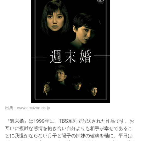
出典 :
www.amazon.co.jp
『週末婚』は1999年に、TBS系列で放送された作品です。お
互いに複雑な感情を抱き合い自分よりも相手が幸せであるこ
とに我慢がならない月子と陽子の姉妹の確執を軸に、平日は