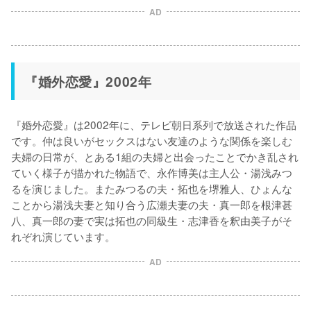
AD
『婚外恋愛』2002年
『婚外恋愛』は2002年に、テレビ朝日系列で放送された作品
です。仲は良いがセックスはない友達のような関係を楽しむ
夫婦の日常が、とある1組の夫婦と出会ったことでかき乱され
ていく様子が描かれた物語で、永作博美は主人公・湯浅みつ
るを演じました。またみつるの夫・拓也を堺雅人、ひょんな
ことから湯浅夫妻と知り合う広瀬夫妻の夫・真一郎を根津甚
八、真一郎の妻で実は拓也の同級生・志津香を釈由美子がそ
れぞれ演じています。
AD