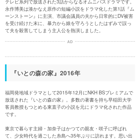
テレビ系列で放送された3話からなるオムニバスドラマです。
永作博美は湊かなえ原作の短編小説をドラマ化した第1話『ム
ーンストーン』に主演、市議会議員の夫から日常的にDV被害
を受け続けた末に、暴力から娘を守ろうとしたはずみで誤っ
て夫を殺害してしまう主人公を熱演しました。
AD
『いとの森の家』2016年
福岡発地域ドラマとして2015年12月にNKH BSプレミアムで
放送された『いとの森の家』。多数の著書を持ち早稲田大学
客員教授もつとめる東直子の小説を元にドラマ化された作品
です。

東京で暮らす主婦・加奈子はかつての親友・咲子に呼ばれ
て、少女時代を過ごした糸島へ35年ぶりに訪れます。思い出