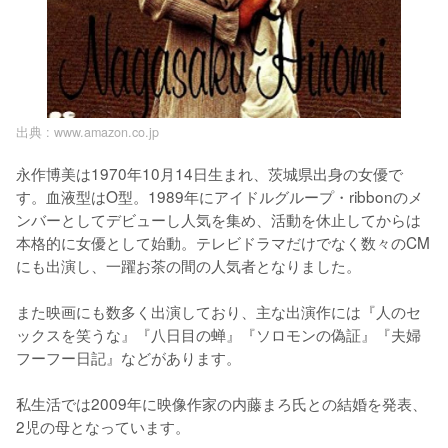
出典 :
www.amazon.co.jp
永作博美は1970年10月14日生まれ、茨城県出身の女優で
す。血液型はO型。1989年にアイドルグループ・ribbonのメ
ンバーとしてデビューし人気を集め、活動を休止してからは
本格的に女優として始動。テレビドラマだけでなく数々のCM
にも出演し、一躍お茶の間の人気者となりました。

また映画にも数多く出演しており、主な出演作には『人のセ
ックスを笑うな』『八日目の蝉』『ソロモンの偽証』『夫婦
フーフー日記』などがあります。

私生活では2009年に映像作家の内藤まろ氏との結婚を発表、
2児の母となっています。