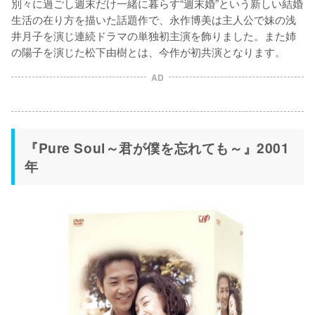
別々に過ごし週末だけ一緒に暮らす“週末婚”という新しい結婚
生活の在り方を描いた話題作で、永作博美は主人公で妹の浅
井月子を演じ連続ドラマの単独初主演を飾りました。また姉
の陽子を演じた松下由樹とは、今作が初共演となります。
AD
『Pure Soul～君が僕を忘れても～』2001
年