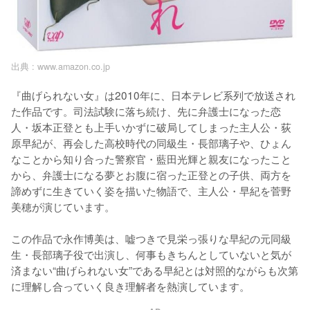
出典 :
www.amazon.co.jp
『曲げられない女』は2010年に、日本テレビ系列で放送され
た作品です。司法試験に落ち続け、先に弁護士になった恋
人・坂本正登とも上手いかずに破局してしまった主人公・荻
原早紀が、再会した高校時代の同級生・長部璃子や、ひょん
なことから知り合った警察官・藍田光輝と親友になったこと
から、弁護士になる夢とお腹に宿った正登との子供、両方を
諦めずに生きていく姿を描いた物語で、主人公・早紀を菅野
美穂が演じています。

この作品で永作博美は、嘘つきで見栄っ張りな早紀の元同級
生・長部璃子役で出演し、何事もきちんとしていないと気が
済まない“曲げられない女”である早紀とは対照的ながらも次第
に理解し合っていく良き理解者を熱演しています。