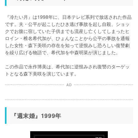
『冷たい月』は1998年に、日本テレビ系列で放送された作品
です。夫・公平が起こしたひき逃げ事故を起し自殺、ショッ
クでお腹に宿していた子供までも流産し亡くしてしまったヒ
ロイン・椎名希代加が、ひょんなことから公平の事故を通報
した女性・森下美咲の存在を知って逆恨みし恐ろしい復讐劇
を繰り広げる物語で、希代加を中森明菜が演じました。

この作品で永作博美は、希代加に逆恨みされ復讐のターゲッ
トとなる森下美咲を演じています。
AD
『週末婚』1999年