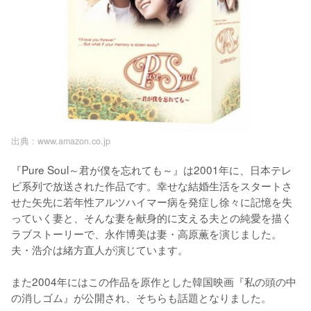
出典 :
www.amazon.co.jp
『Pure Soul～君が僕を忘れても～』は2001年に、日本テレ
ビ系列で放送された作品です。幸せな結婚生活をスタートさ
せた矢先に若年性アルツハイマー病を発症し徐々に記憶を失
っていく妻と、そんな妻を献身的に支える夫との純愛を描く
ラブストーリーで、永作博美は妻・高原薫を演じました。
夫・浩介は緒方直人が演じています。

また2004年にはこの作品を原作とした韓国映画『私の頭の中
の消しゴム』が公開され、そちらも話題となりました。