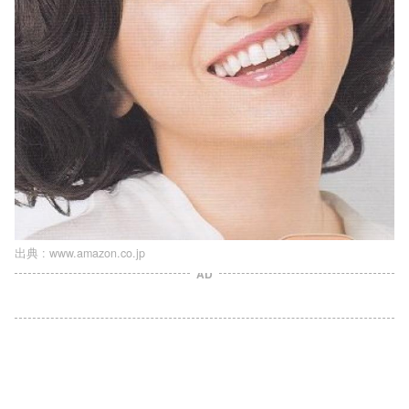
出典 :
www.amazon.co.jp
AD