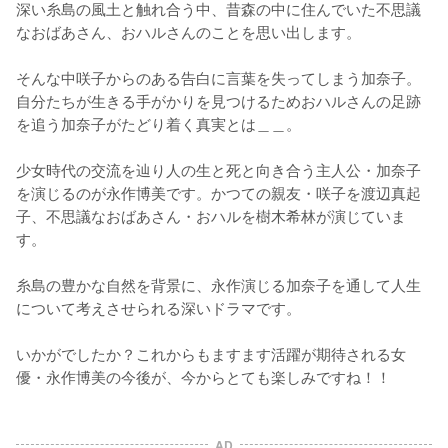
深い糸島の風土と触れ合う中、昔森の中に住んでいた不思議
なおばあさん、おハルさんのことを思い出します。

そんな中咲子からのある告白に言葉を失ってしまう加奈子。
自分たちが生きる手がかりを見つけるためおハルさんの足跡
を追う加奈子がたどり着く真実とは＿＿。

少女時代の交流を辿り人の生と死と向き合う主人公・加奈子
を演じるのが永作博美です。かつての親友・咲子を渡辺真起
子、不思議なおばあさん・おハルを樹木希林が演じていま
す。

糸島の豊かな自然を背景に、永作演じる加奈子を通して人生
について考えさせられる深いドラマです。

いかがでしたか？これからもますます活躍が期待される女
優・永作博美の今後が、今からとても楽しみですね！！
AD