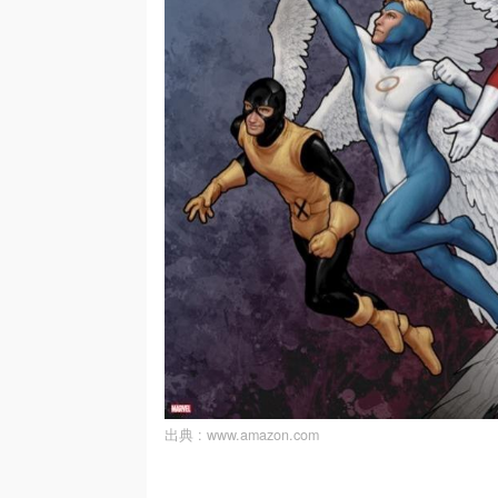
出典 :
www.amazon.com