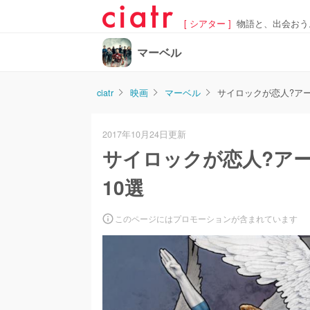
[ シアター ]
物語と、出会おう
マーベル
ciatr
映画
マーベル
サイロックが恋人?ア
2017年10月24日更新
サイロックが恋人?ア
10選
このページにはプロモーションが含まれています