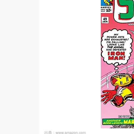
出典 :
www.amazon.com