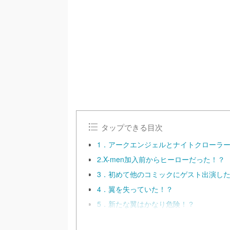
/
U
n
m
u
t
e
タップできる目次
1．アークエンジェルとナイトクローラ
2.X-men加入前からヒーローだった！？
3．初めて他のコミックにゲスト出演したX
4．翼を失っていた！？
5．新たな翼はかなり危険！？