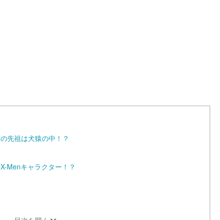
L
o
a
d
e
d
:
1
0
0
.
0
0
%
ーの先祖は犬猿の中！？
-Menキャラクター！？
目次を開く