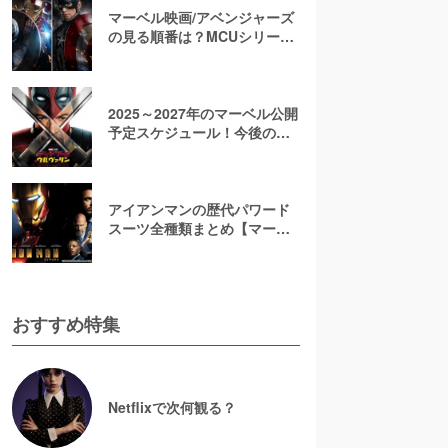
マーベル映画/アベンジャーズ
の見る順番は？MCUシリーズ
の時系列と公開順を全作品一
覧で解説
2025～2027年のマーベル公開
予定スケジュール！今後の新
作映画・ドラマを一覧で紹介
【MCU】
アイアンマンの歴代パワード
スーツ全種類まとめ【マーク1
から最新85まで】
おすすめ特集
Netflixで次何観る？