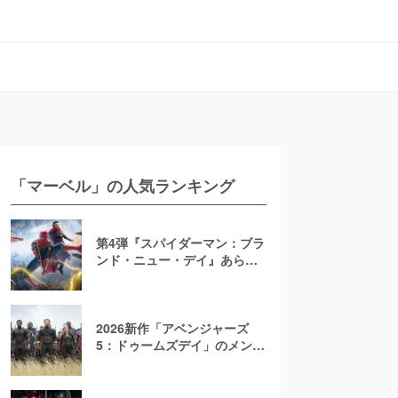
「マーベル」の人気ランキング
第4弾『スパイダーマン：ブラ
ンド・ニュー・デイ』あらす
じ・ヴィラン徹底予想！2026
年7月公開決定【ネタバレ注
意】
2026新作「アベンジャーズ
5：ドゥームズデイ」のメンバ
ー一覧！原作からあらすじを
考察【マーベル/MCU】