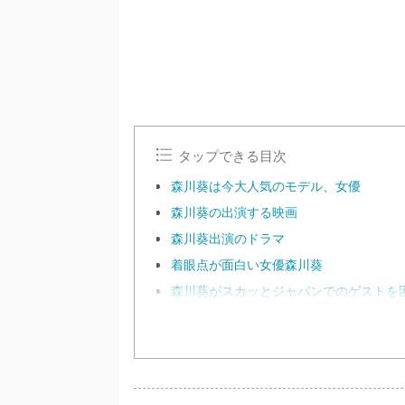
e
タップできる目次
森川葵は今大人気のモデル、女優
森川葵の出演する映画
森川葵出演のドラマ
着眼点が面白い女優森川葵
森川葵がスカッとジャパンでのゲストを