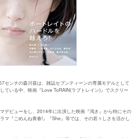
長157センチの森川葵は、雑誌セブンティーンの専属モデルとして
いる中、映画『Love ToRAIN(ラブトレイン)』でスクリー
マデビューをし、2014年に出演した映画『渇き』から特にその
ラマ『ごめんね青春!』『She』等では、その若々しさを活かし