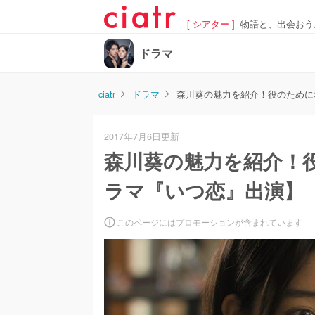
[ シアター ]
物語と、出会おう
ドラマ
ciatr
ドラマ
森川葵の魅力を紹介！役のために
2017年7月6日更新
森川葵の魅力を紹介！
ラマ『いつ恋』出演】
このページにはプロモーションが含まれています