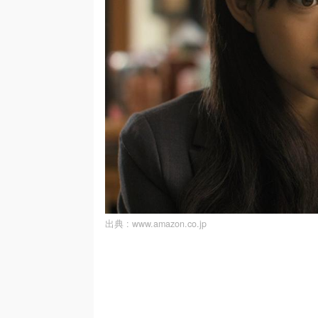
出典 :
www.amazon.co.jp
/
U
n
m
u
t