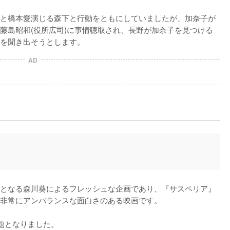
と橋本愛演じる森下と行動をともにしていましたが、加奈子が
藤島昭和(役所広司)に事情聴取され、長野が加奈子を見つける
を聞き出そうとします。
AD
となる森川葵によるフレッシュな企画であり、『サスペリア』
非常にアンバランスな面白さのある映画です。

となりました。
