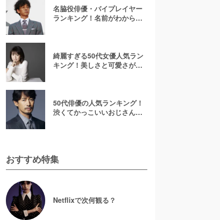
名脇役俳優・バイプレイヤー
ランキング！名前がわからな
いあの人は何位？刑事ドラマ
でみたことのある彼ら
綺麗すぎる50代女優人気ラン
キング！美しさと可愛さが魅
力的【2026最新】
50代俳優の人気ランキング！
渋くてかっこいいおじさん俳
優の虜に【2026最新版】
おすすめ特集
Netflixで次何観る？