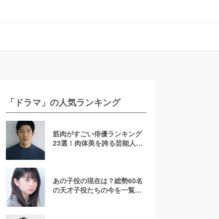
「ドラマ」の人気ランキング
筋肉がすごい俳優ランキング
23選！肉体美を誇る芸能人を
若手からおじさんまで紹介
【2026最新】
あの子役の現在は？総勢60名
の天才子役たちの今を一覧で
紹介！【2025年最新】