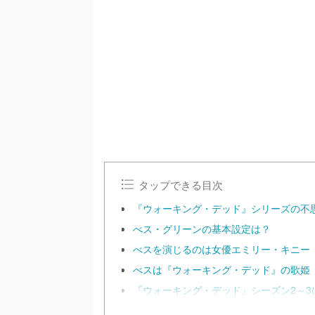
/
U
n
m
u
t
e
タップできる目次
『ウォーキング・デッド』シリーズの不
べス・グリーンの基本設定は？
べスを演じるのは女優エミリー・キニー
べスは『ウォーキング・デッド』の歌姫
『ウォーキング・デッド』シーズン2～3