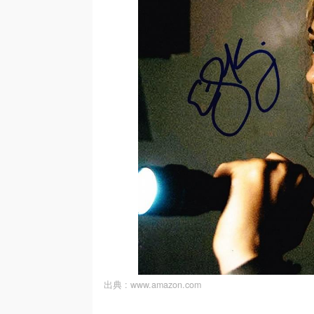
出典 :
www.amazon.com