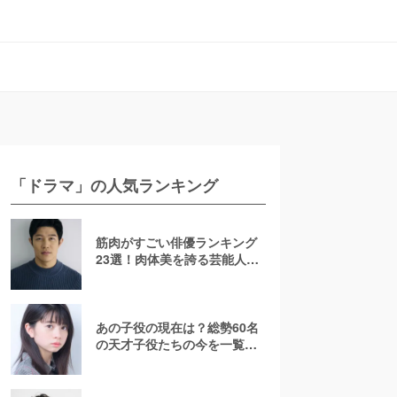
「ドラマ」の人気ランキング
筋肉がすごい俳優ランキング
23選！肉体美を誇る芸能人を
若手からおじさんまで紹介
【2026最新】
あの子役の現在は？総勢60名
の天才子役たちの今を一覧で
紹介！【2025年最新】