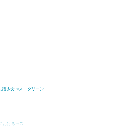
L
o
a
d
e
d
:
1
0
0
.
0
0
%
思議少女べス・グリーン
におけるべス