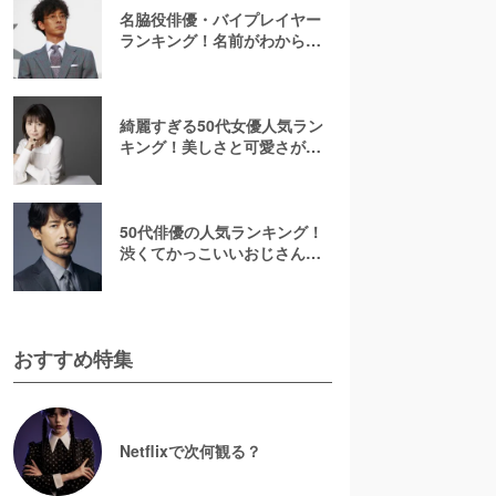
名脇役俳優・バイプレイヤー
ランキング！名前がわからな
いあの人は何位？刑事ドラマ
でみたことのある彼ら
綺麗すぎる50代女優人気ラン
キング！美しさと可愛さが魅
力的【2026最新】
50代俳優の人気ランキング！
渋くてかっこいいおじさん俳
優の虜に【2026最新版】
おすすめ特集
Netflixで次何観る？