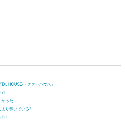
L
o
a
d
e
d
:
1
0
0
.
0
0
%
. HOUSE/ドクターハウス』
?!
なかった
より稼いでいる?!
られた