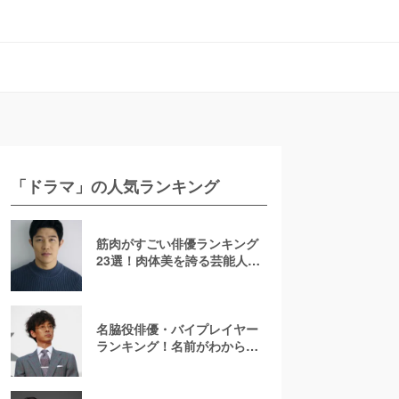
「ドラマ」の人気ランキング
筋肉がすごい俳優ランキング
23選！肉体美を誇る芸能人を
若手からおじさんまで紹介
【2026最新】
名脇役俳優・バイプレイヤー
ランキング！名前がわからな
いあの人は何位？刑事ドラマ
でみたことのある彼ら