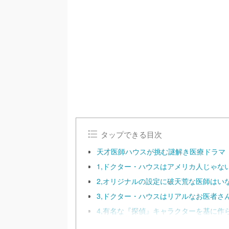
/
U
n
m
u
t
e
タップできる目次
天才医師ハウスが挑む謎解き医療ドラマ『Dr
1,ドクター・ハウスはアメリカ人じゃない
2,オリジナルの設定に破天荒な医師はい
3,ドクター・ハウスはリアルなお医者さん
4,有名な『探偵』キャラクターを基に作