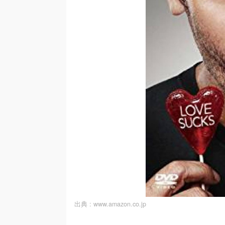
出典 :
www.amazon.co.jp