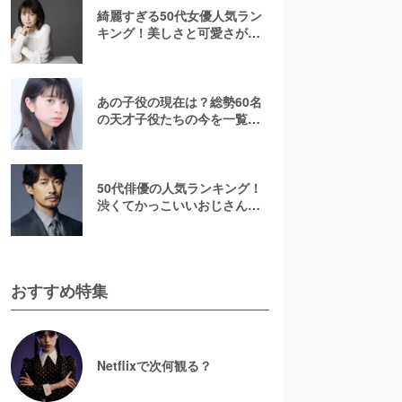
綺麗すぎる50代女優人気ラン
キング！美しさと可愛さが魅
力的【2026最新】
あの子役の現在は？総勢60名
の天才子役たちの今を一覧で
紹介！【2025年最新】
50代俳優の人気ランキング！
渋くてかっこいいおじさん俳
優の虜に【2026最新版】
おすすめ特集
Netflixで次何観る？