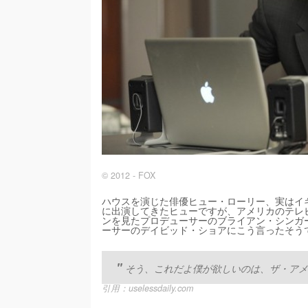
© 2012 - FOX
ハウスを演じた俳優ヒュー・ローリー、実はイ
に出演してきたヒューですが、アメリカのテレビ出
ンを見たプロデューサーのブライアン・シンガ
ーサーのデイビッド・ショアにこう言ったそう
そう、これだよ僕が欲しいのは、ザ・アメ
引用：
uselessdaily.com