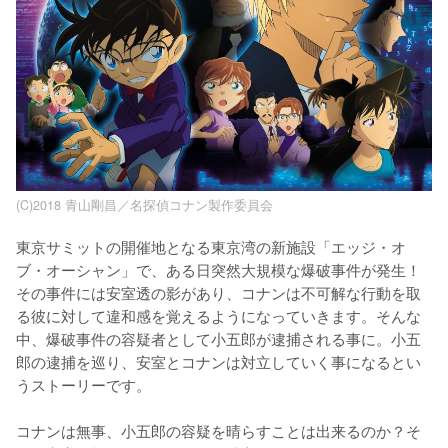
(C)2018 青山剛昌／名探偵コナン製作委員会
東京サミットの開催地となる東京湾の新施設「エッジ・オ
ブ・オーシャン」で、ある日突然大規模な爆破事件が発生！
その事件には安室透の影があり、コナンは不可解な行動を取
る彼に対して違和感を覚えるようになっていきます。そんな
中、爆破事件の容疑者として小五郎が逮捕される事に。小五
郎の逮捕を巡り、安室とコナンは対立していく事になるとい
うストーリーです。

コナンは無事、小五郎の容疑を晴らすことは出来るのか？そ