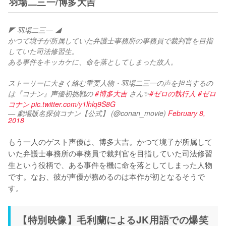
羽場二三一/博多大吉
◤ 羽場二三一 ◢
かつて境子が所属していた弁護士事務所の事務員で裁判官を目指
していた司法修習生。
ある事件をキッカケに、命を落としてしまった故人。
ストーリーに大きく絡む重要人物・羽場二三一の声を担当するの
は『コナン』声優初挑戦の 
#博多大吉
 さん✨
#ゼロの執行人
#ゼロ
コナン
pic.twitter.com/y1lhlq9S8G
— 劇場版名探偵コナン【公式】 (@conan_movie)
February 8,
2018
もう一人のゲスト声優は、博多大吉。かつて境子が所属して
いた弁護士事務所の事務員で裁判官を目指していた司法修習
生という役柄で、ある事件を機に命を落としてしまった人物
です。なお、彼が声優が務めるのは本作が初となるそうで
す。
【特別映像】毛利蘭によるJK用語での爆笑