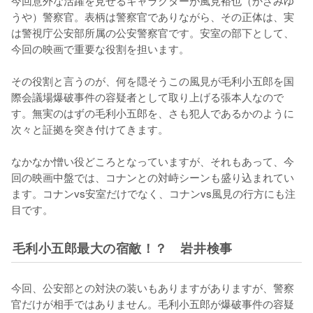
うや）警察官。表柄は警察官でありながら、その正体は、実
は警視庁公安部所属の公安警察官です。安室の部下として、
今回の映画で重要な役割を担います。

その役割と言うのが、何を隠そうこの風見が毛利小五郎を国
際会議場爆破事件の容疑者として取り上げる張本人なので
す。無実のはずの毛利小五郎を、さも犯人であるかのように
次々と証拠を突き付けてきます。

なかなか憎い役どころとなっていますが、それもあって、今
回の映画中盤では、コナンとの対峙シーンも盛り込まれてい
ます。コナンvs安室だけでなく、コナンvs風見の行方にも注
目です。
毛利小五郎最大の宿敵！？ 岩井検事
今回、公安部との対決の装いもありますがありますが、警察
官だけが相手ではありません。毛利小五郎が爆破事件の容疑