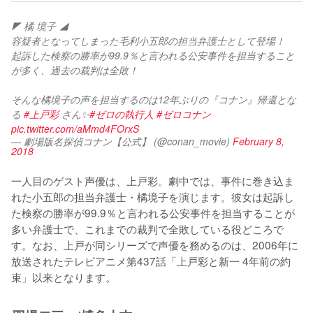
◤ 橘 境子 ◢
容疑者となってしまった毛利小五郎の担当弁護士として登場！
起訴した検察の勝率が99.9％と言われる公安事件を担当すること
が多く、過去の裁判は全敗！
そんな橘境子の声を担当するのは12年ぶりの『コナン』帰還とな
る 
#上戸彩
 さん✨
#ゼロの執行人
#ゼロコナン
pic.twitter.com/aMmd4FOrxS
— 劇場版名探偵コナン【公式】 (@conan_movie)
February 8,
2018
一人目のゲスト声優は、上戸彩。劇中では、事件に巻き込ま
れた小五郎の担当弁護士・橘境子を演じます。彼女は起訴し
た検察の勝率が99.9％と言われる公安事件を担当することが
多い弁護士で、これまでの裁判で全敗している役どころで
す。なお、上戸が同シリーズで声優を務めるのは、2006年に
放送されたテレビアニメ第437話「上戸彩と新一 4年前の約
束」以来となります。