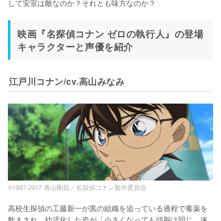
して安室は敵なのか？それとも味方なのか？
映画『名探偵コナン ゼロの執行人』の登場
キャラクターと声優を紹介
江戸川コナン/cv.高山みなみ
©1997-2017 青山剛昌／名探偵コナン製作委員会
高校生探偵の工藤新一が黒の組織を追っている過程で毒薬を
飲まされ、幼児化した姿が「小さくなっても頭脳は同じ、迷