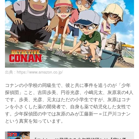
出典 :
https://www.amazon.co.jp/
コナンの小学校の同級生で、彼と共に事件を追うのが「少年
探偵団」こと、吉田歩美、円谷光彦、小嶋元太、灰原哀の4人
です。歩美、光彦、元太はただの小学生ですが、灰原はコナ
ンを小さくした薬の開発者で、自身も薬で幼児化した女性で
す。少年探偵団の中では灰原のみが工藤新一＝江戸川コナン
という真実を知っています。