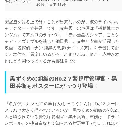
2016年 日本 112分
安室透を語る上で外すことが出来ないのが、彼のライバルキ
ャラクター・赤井秀一です。赤井秀一の声優は『機動戦士ガ
ンダム』でアムロのライバル、「赤い彗星のシャア」ことシ
ャア・アズナブルを演じた池田秀一。赤井と安室が活躍した
映画『名探偵コナン 純黒の悪夢(ナイトメア)』を予習してお
くと本作も一層楽しめるかもしれませんね。また、赤井が本
黒ずくめの組織のNo.2？警視庁管理官・黒
田兵衛もポスターにがっつり登場！
『名探偵コナン ゼロの執行人(しっこうにん)』のポスターに
とりわけ大きく描かれているのが、黒づくめの組織のNO.2ラ
ムと噂されている警視庁管理官・黒田兵衛。声優は『ドラゴ
ンボール』の桃白白などで知られる岸野幸正です。これほど