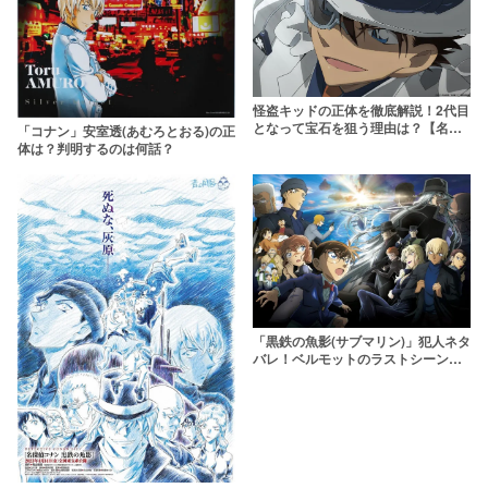
怪盗キッドの正体を徹底解説！2代目
となって宝石を狙う理由は？【名探
「コナン」安室透(あむろとおる)の正
偵コナン】
体は？判明するのは何話？
「黒鉄の魚影(サブマリン)」犯人ネタ
バレ！ベルモットのラストシーンの
理由や目的とは…？【コナン映画
2023】