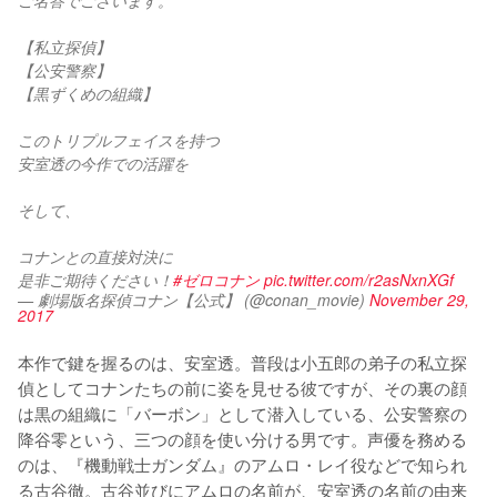
【私立探偵】
【公安警察】
【黒ずくめの組織】
このトリプルフェイスを持つ
安室透の今作での活躍を
そして、
コナンとの直接対決に
是非ご期待ください！
#ゼロコナン
pic.twitter.com/r2asNxnXGf
— 劇場版名探偵コナン【公式】 (@conan_movie)
November 29,
2017
本作で鍵を握るのは、安室透。普段は小五郎の弟子の私立探
偵としてコナンたちの前に姿を見せる彼ですが、その裏の顔
は黒の組織に「バーボン」として潜入している、公安警察の
降谷零という、三つの顔を使い分ける男です。声優を務める
のは、『機動戦士ガンダム』のアムロ・レイ役などで知られ
る古谷徹。古谷並びにアムロの名前が、安室透の名前の由来