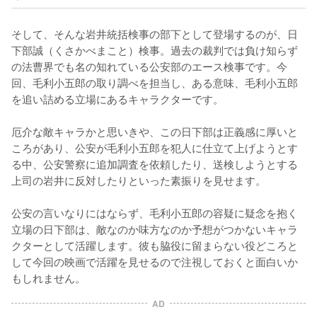
そして、そんな岩井統括検事の部下として登場するのが、日
下部誠（くさかべまこと）検事。過去の裁判では負け知らず
の法曹界でも名の知れている公安部のエース検事です。今
回、毛利小五郎の取り調べを担当し、ある意味、毛利小五郎
を追い詰める立場にあるキャラクターです。

厄介な敵キャラかと思いきや、この日下部は正義感に厚いと
ころがあり、公安が毛利小五郎を犯人に仕立て上げようとす
る中、公安警察に追加調査を依頼したり、送検しようとする
上司の岩井に反対したりといった素振りを見せます。

公安の言いなりにはならず、毛利小五郎の容疑に疑念を抱く
立場の日下部は、敵なのか味方なのか予想がつかないキャラ
クターとして活躍します。彼も脇役に留まらない役どころと
して今回の映画で活躍を見せるので注視しておくと面白いか
もしれません。
AD