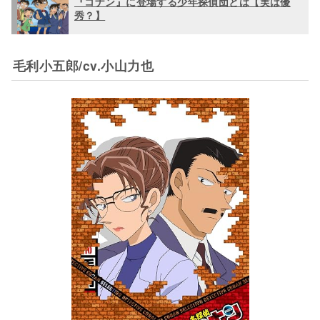
『コナン』に登場する少年探偵団とは【実は優
秀？】
毛利小五郎/cv.小山力也