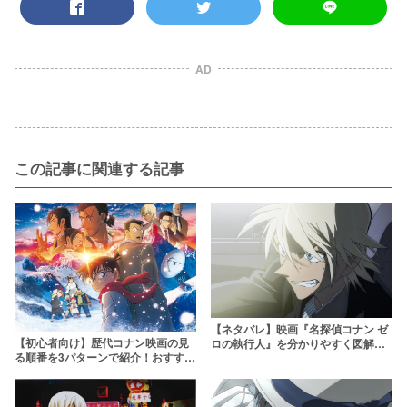
AD
この記事に関連する記事
【ネタバレ】映画『名探偵コナン ゼ
【初心者向け】歴代コナン映画の見
ロの執行人』を分かりやすく図解解
る順番を3パターンで紹介！おすすめ
説 安室透の正義とは？
の見方で120%楽しもう！【名探偵コ
ナン】