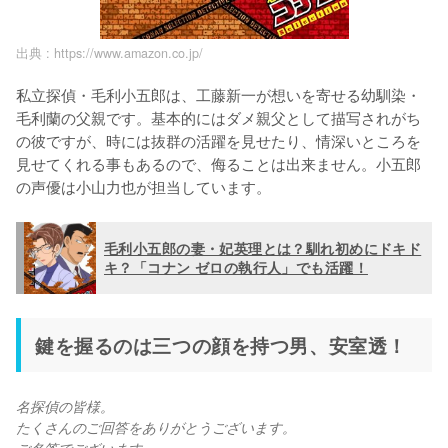
出典 :
https://www.amazon.co.jp/
私立探偵・毛利小五郎は、工藤新一が想いを寄せる幼馴染・
毛利蘭の父親です。基本的にはダメ親父として描写されがち
の彼ですが、時には抜群の活躍を見せたり、情深いところを
見せてくれる事もあるので、侮ることは出来ません。小五郎
の声優は小山力也が担当しています。
毛利小五郎の妻・妃英理とは？馴れ初めにドキド
キ？「コナン ゼロの執行人」でも活躍！
鍵を握るのは三つの顔を持つ男、安室透！
名探偵の皆様。
たくさんのご回答をありがとうございます。
ご名答でございます。