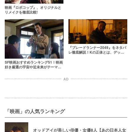
映画『ロボコップ』、オリジナルと
リメイクを徹底比較!
『ブレードランナー2049』をネタバ
レ徹底解説！Kの正体とは、デッカ
ードはレプリカントだった！？【レ
ビュー】
SF映画おすすめランキング51！映画
好き厳選の宇宙や近未来がテーマの
隠れた名作とは？
AD
「映画」の人気ランキング
オッドアイが美しい俳優・女優8人【あの日本人女