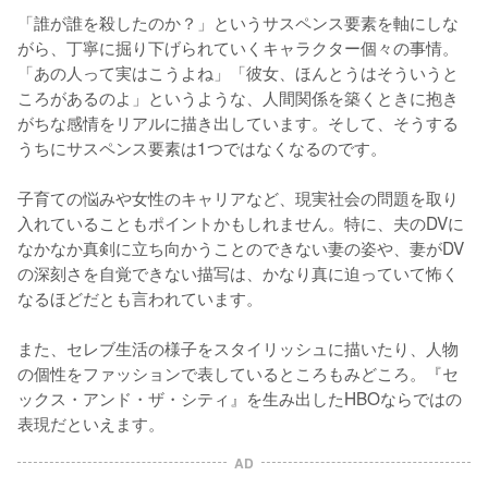
「誰が誰を殺したのか？」というサスペンス要素を軸にしな
がら、丁寧に掘り下げられていくキャラクター個々の事情。
「あの人って実はこうよね」「彼女、ほんとうはそういうと
ころがあるのよ」というような、人間関係を築くときに抱き
がちな感情をリアルに描き出しています。そして、そうする
うちにサスペンス要素は1つではなくなるのです。

子育ての悩みや女性のキャリアなど、現実社会の問題を取り
入れていることもポイントかもしれません。特に、夫のDVに
なかなか真剣に立ち向かうことのできない妻の姿や、妻がDV
の深刻さを自覚できない描写は、かなり真に迫っていて怖く
なるほどだとも言われています。

また、セレブ生活の様子をスタイリッシュに描いたり、人物
の個性をファッションで表しているところもみどころ。『セ
ックス・アンド・ザ・シティ』を生み出したHBOならではの
表現だといえます。
AD