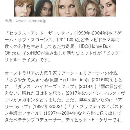
出典 :
www.amazon.co.jp
『セックス・アンド・ザ・シティ』(1998年-2004年)や『ゲ
ーム・オブ・スローンズ』(2011年-)などテレビドラマ界に
数々の名作を生み出してきた放送局、HBO(Home Box 
Office)。そのHBOが生み出した新たなヒット作が『ビッグ・
リトル・ライズ』です。

オーストラリアの人気作家リアーン・モリアーティの小説
『ささやかで大きな嘘(原題 Big Little Lies)』(2016年)をもと
に、『ダラス・バイヤーズ・クラブ』(2014年)『雨の日は会
えない、晴れた日は君を想う』(2017年)のジャン=マルク・ヴ
ァレがメガホンをとりました。また、脚本を書いたのは『ア
リーmyラブ』(1997年-2002年)『ザ・プラクティス／ボスト
ン弁護士ファイル』(1997年-2004年)などを世に送り出して
きたベテランプロデューサー、デイビット・E・ケリーです。
