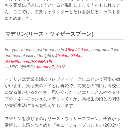
ちを完璧に把握しようとすると混乱してしまうかもしれませ
ん。ここでは、主要キャラクターとそれを演じるキャストを
まとめました。
マデリン(リース・ウィザースプーン)
For your fearless performance in 
#BigLittleLies
, congratulations 
and best of luck at tonight’s 
#GoldenGlobes
. 
pic.twitter.com/FXatiIP1Uh
— HBO (@HBO)
January 7, 2018
マデリンは専業主婦のセレブママで、クロエという可愛い娘
がいます。実は夫のエドとは再婚で、前夫との間には高校生
になる娘がいるのです。思い立ったことはとことんやるタイ
プのエネルギッシュなマデリンですが、高校生の娘との関係
や夫婦生活に悩みを抱えてもいます。

マデリンを演じるのはリース・ウィザースプーン。子役から
活躍し、主演をつとめた『キューティ・ブロンド』(2002年)