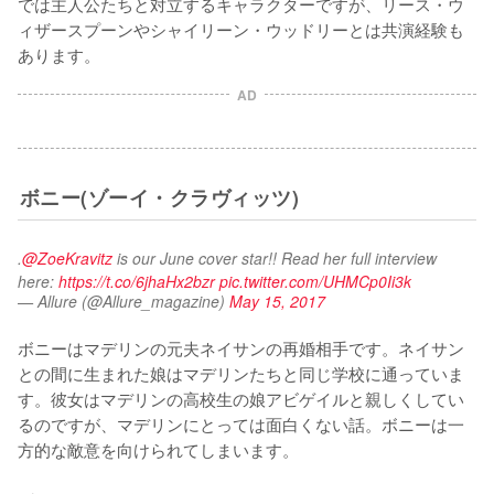
では主人公たちと対立するキャラクターですが、リース・ウ
ィザースプーンやシャイリーン・ウッドリーとは共演経験も
あります。
AD
ボニー(ゾーイ・クラヴィッツ)
.
@ZoeKravitz
 is our June cover star!! Read her full interview 
here: 
https://t.co/6jhaHx2bzr
pic.twitter.com/UHMCp0Ii3k
— Allure (@Allure_magazine)
May 15, 2017
ボニーはマデリンの元夫ネイサンの再婚相手です。ネイサン
との間に生まれた娘はマデリンたちと同じ学校に通っていま
す。彼女はマデリンの高校生の娘アビゲイルと親しくしてい
るのですが、マデリンにとっては面白くない話。ボニーは一
方的な敵意を向けられてしまいます。
