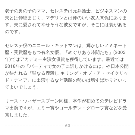
双子の男の子のママ、セレステは元弁護士。ビジネスマンの
夫とは仲睦まじく、マデリンとは仲のいい友人関係にありま
す。夫に愛されて幸せそうな彼女ですが、そこには裏がある
のです。

セレステ役のニコール・キッドマンは、輝かしいノミネート
歴・受賞歴をもつ有名女優。『めぐりあう時間たち』(2003
年)ではアカデミー主演女優賞を獲得しています。最近では
2018年の『パーティで女の子に話しかけるには』や日本公開
が待たれる『聖なる鹿殺し キリング・オブ・ア・セイクリッ
ド・ディア』に出演するなど活躍の勢いは増すばかりといっ
てよいでしょう。

リース・ウィザースプーン同様、本作が初めてのテレビドラ
マ出演ですが、エミー賞やゴールデン・グローブ賞などを受
賞しました。
AD