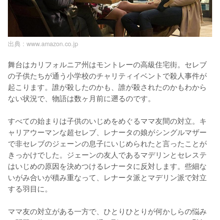
出典 :
www.amazon.co.jp
舞台はカリフォルニア州はモントレーの高級住宅街。セレブ
の子供たちが通う小学校のチャリティイベントで殺人事件が
起こります。誰が殺したのかも、誰が殺されたのかもわから
ない状況で、物語は数ヶ月前に遡るのです。

すべての始まりは子供のいじめをめぐるママ友間の対立。キ
ャリアウーマンな超セレブ、レナータの娘がシングルマザー
で非セレブのジェーンの息子にいじめられたと言ったことが
きっかけでした。ジェーンの友人であるマデリンとセレステ
はいじめの原因を決めつけるレナータに反対します。些細な
いがみ合いが積み重なって、レナータ派とマデリン派で対立
する羽目に。

ママ友の対立がある一方で、ひとりひとりが何かしらの悩み