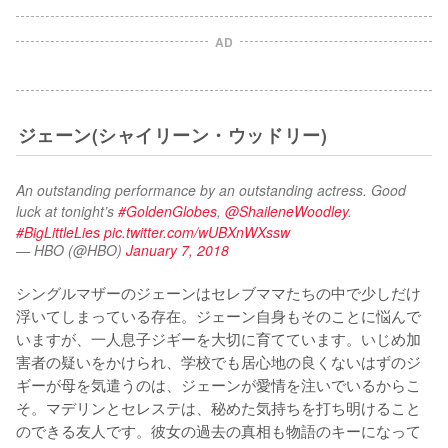
AD
ジェーン(シャイリーン・ウッドリー)
An outstanding performance by an outstanding actress. Good 
luck at tonight’s 
#GoldenGlobes
, 
@ShaileneWoodley
. 
#BigLittleLies
pic.twitter.com/wUBXnWXssw
— HBO (@HBO)
January 7, 2018
シングルマザーのジェーンはセレブママたちの中で少しだけ
浮いてしまっている存在。ジェーン自身もそのことに悩んで
いますが、一人息子ジギーを大切に育てています。いじめ加
害者の疑いをかけられ、学校でも居心地の良くないはずのジ
ギーが母を気遣うのは、ジェーンが愛情を注いでいるからこ
そ。マデリンとセレステは、秘めた気持ちを打ち明けること
のできる友人です。彼女の過去の真相も物語のキーになって