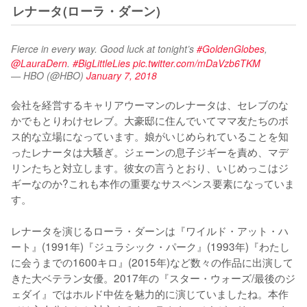
レナータ(ローラ・ダーン)
Fierce in every way. Good luck at tonight’s 
#GoldenGlobes
, 
@LauraDern
. 
#BigLittleLies
pic.twitter.com/mDaVzb6TKM
— HBO (@HBO)
January 7, 2018
会社を経営するキャリアウーマンのレナータは、セレブのな
かでもとりわけセレブ。大豪邸に住んでいてママ友たちのボ
ス的な立場になっています。娘がいじめられていることを知
ったレナータは大騒ぎ。ジェーンの息子ジギーを責め、マデ
リンたちと対立します。彼女の言うとおり、いじめっこはジ
ギーなのか?これも本作の重要なサスペンス要素になっていま
す。

レナータを演じるローラ・ダーンは『ワイルド・アット・ハ
ート』(1991年)『ジュラシック・パーク』(1993年)『わたし
に会うまでの1600キロ』(2015年)など数々の作品に出演して
きた大ベテラン女優。2017年の『スター・ウォーズ/最後のジ
ェダイ』ではホルド中佐を魅力的に演じていましたね。本作