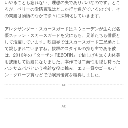
いやることも忘れない、理想の夫でありパパなのです。とこ
ろが、ペリーの愛情表現はどこか行き過ぎているのです。そ
の問題は物語のなかで徐々に深刻化していきます。

アレクサンダー・スカースガードはスウェーデンが生んだ名
優ステラン・スカースガードを父にもち、兄弟たちも俳優と
して活躍しています。映画界ではスカースガード三兄弟とし
て親しまれていますね。抜群のスタイルの持ち主である彼
は、2016年の『ターザン:REBORN』で惜しげも無く肉体美
を披露して話題になりました。本作では二面性を隠し持った
ハンサムパパという複雑な役に挑み、エミー賞やゴールデ
ン・グローブ賞などで助演男優賞を獲得しました。
AD
AD