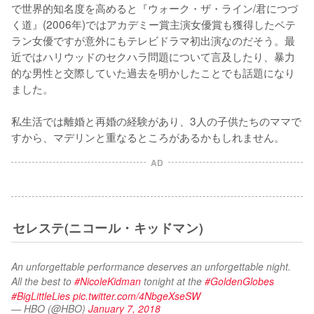
で世界的知名度を高めると『ウォーク・ザ・ライン/君につづ
く道』(2006年)ではアカデミー賞主演女優賞も獲得したベテ
ラン女優ですが意外にもテレビドラマ初出演なのだそう。最
近ではハリウッドのセクハラ問題について言及したり、暴力
的な男性と交際していた過去を明かしたことでも話題になり
ました。

私生活では離婚と再婚の経験があり、3人の子供たちのママで
すから、マデリンと重なるところがあるかもしれません。
AD
セレステ(ニコール・キッドマン)
An unforgettable performance deserves an unforgettable night. 
All the best to 
#NicoleKidman
 tonight at the 
#GoldenGlobes
#BigLittleLies
pic.twitter.com/4NbgeXseSW
— HBO (@HBO)
January 7, 2018