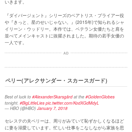
いきます。

『ダイバージェント』シリーズのベアトリス・プライアー役
や『きっと、星のせいじゃない。』(2015年)で知られるシャ
イリーン・ウッドリー。本作では、ベテラン女優たちと肩を
並べてメインキャストに抜擢されました。期待の若手女優の
一人です。
AD
ペリー(アレクサンダー・スカースガード)
Best of luck to 
#AlexanderSkarsgård
 at the 
#GoldenGlobes
tonight. 
#BigLittleLies
pic.twitter.com/KodXGdMdyL
— HBO (@HBO)
January 7, 2018
セレステの夫ペリーは、周りがみていて恥ずかしくなるほど
に妻を溺愛しています。忙しい仕事をこなしながら家族を思