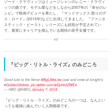
ゾーイ・クラヴィッツはミュージシャンのレニー・クラヴィ
ッツの娘です。モデル業などをしながら2007年の『幸せのレ
シピ』で映画デビューを果たし、『マッドマックス 怒りのデ
ス・ロード』(2015年)などに出演してきました。『ファンタ
スティック・ビースト』シリーズにも続投が予定されてい
て、着実にキャリアを積んでいる期待の若手女優です。
AD
『ビッグ・リトル・ライズ』のみどころ
Good luck to the fierce 
#BigLittleLies
 cast and crew at tonight’s 
#GoldenGlobes
. 
pic.twitter.com/wDphk3ZWE4
— HBO (@HBO)
January 7, 2018
『ビッグ・リトル・ライズ』のみどころの一つは、なんとい
っても複雑に絡んでいく人間模様です。
