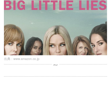
出典 :
www.amazon.co.jp
AD