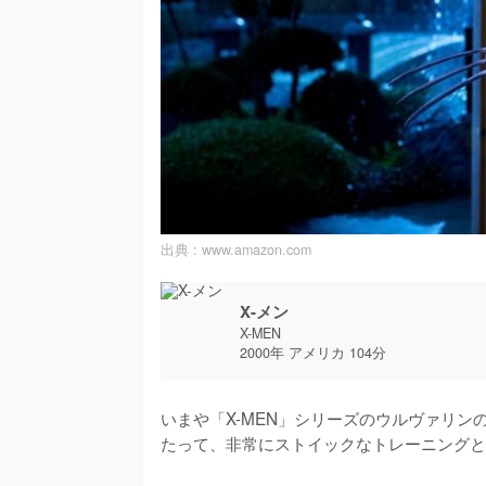
出典 :
www.amazon.com
X-メン
X-MEN
2000年 アメリカ 104分
いまや「X-MEN」シリーズのウルヴァリ
たって、非常にストイックなトレーニングと