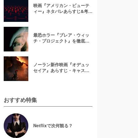
映画『アメリカン・ビューテ
ィー』ネタバレあらすじ&考
察！キャスト一覧からバラの
意味まで徹底解説
最恐ホラー『ブレア・ウィッ
チ・プロジェクト』を徹底紹
介【ネタバレ注意】
ノーラン新作映画『オデュッ
セイア』あらすじ・キャスト
解説！ホメロスの叙事詩を長
編映画史上初のIMAX全編撮影
で映像化
おすすめ特集
Netflixで次何観る？