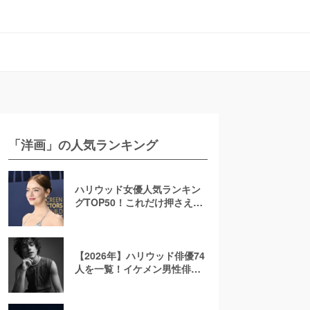
「洋画」の人気ランキング
ハリウッド女優人気ランキン
グTOP50！これだけ押さえれ
ば海外女優通【2026年最新
版】
【2026年】ハリウッド俳優74
人を一覧！イケメン男性俳優
を若手から大御所まで解説！
日本人も紹介