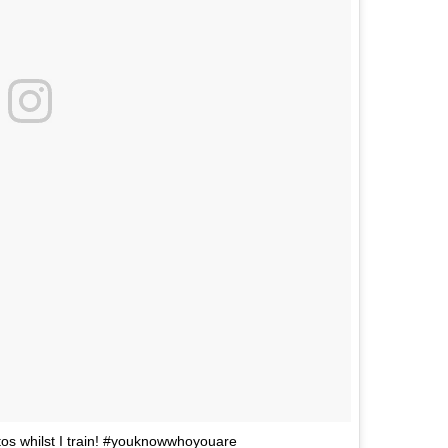
tos whilst I train! #youknowwhoyouare