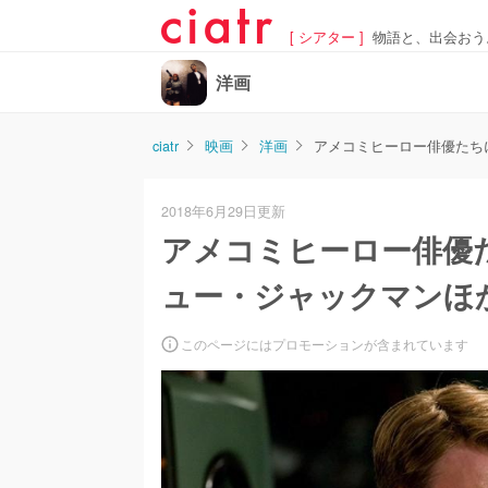
[ シアター ]
物語と、出会おう
洋画
ciatr
映画
洋画
アメコミヒーロー俳優たち
2018年6月29日更新
アメコミヒーロー俳優
ュー・ジャックマンほ
このページにはプロモーションが含まれています