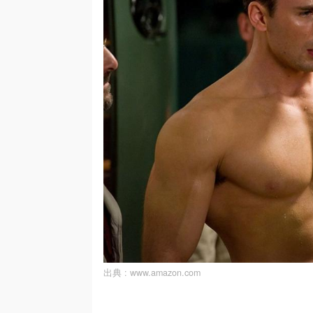
出典 :
www.amazon.com