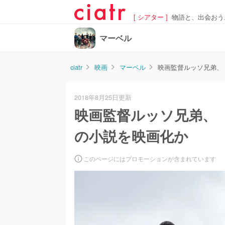
[ シアター ]
物語と、出会おう
マーベル
ciatr
映画
マーベル
映画監督ルッソ兄弟、
2018年8月25日更新
映画監督ルッソ兄弟、
の小説を映画化か
このページにはプロモーションが含まれています