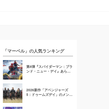
「マーベル」の人気ランキング
第4弾『スパイダーマン：ブラ
ンド・ニュー・デイ』あらす
じ・ヴィラン徹底予想！2026
年7月公開決定【ネタバレ注
意】
2026新作「アベンジャーズ
5：ドゥームズデイ」のメンバ
ー一覧！原作からあらすじを
考察【マーベル/MCU】