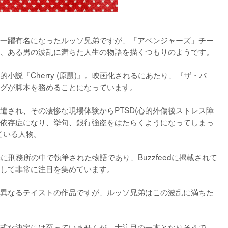
一躍有名になったルッソ兄弟ですが、「アベンジャーズ」チー
、ある男の波乱に満ちた人生の物語を描くつもりのようです。

説『Cherry (原題)』。映画化されるにあたり、『ザ・パ
グが脚本を務めることになっています。

遣され、その凄惨な現場体験からPTSD(心的外傷後ストレス障
)の依存症になり、挙句、銀行強盗をはたらくようになってしまっ
いる人物。

を基に刑務所の中で執筆された物語であり、Buzzfeedに掲載されて
して非常に注目を集めています。

異なるテイストの作品ですが、ルッソ兄弟はこの波乱に満ちた
式な決定には至っていませんが、大注目の一本となりそうで