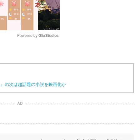
Powered by 
GliaStudios
M
u
t
e
4』の次は超話題の小説を映画化か
AD