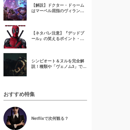
【解説】ドクター・ドゥーム
はマーベル屈指のヴィラン！
強さ・過去・性格は？
【ネタバレ注意】『デッドプ
ール』の笑えるポイント・台
詞15選
シンビオート＆ヌルを完全解
説！種類や「ヴェノム3」で初
登場した創造主の強さに迫る
【マーベル】
おすすめ特集
Netflixで次何観る？