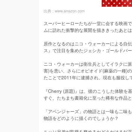
出典 :
www.amazon.com
スーパーヒーローたちが一堂に会する映画で
ムに訪れた衝撃的な展開を描ききったあとは
原作となるのはニコ・ウォーカーによる自伝的小
ス』で注目を集めたジェシカ・ゴールドバー
ニコ・ウォーカーは衛生兵としてイラクに派
害)を患い、さらにオピオイド(麻薬の一種
たことで2011年に逮捕され、現在も服役して
『Cherry (原題)』は、彼のこうした体験
すぐ、たちまち書籍化に至った稀有な作品と
「アベンジャーズ」の物語とは一味も二味も
物語をどのように描くのでしょうか？

ルッソ兄弟が監督を務めるかどうかはまだ正