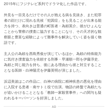
2015年にフジテレビ系列でドラマ化した作品です。

外見を一目見るだけでその人が抱える病を見抜き、また犯罪
者の顔だけに現れる兆候「犯因症」をも見ることが出来る能
力を持つ、表向きは普通の町医者・為頼英介。彼がひょんな
ことから警察の捜査に協力することになり、その天才的な観
察眼と豊富な経験によって難事件を解決していく姿を描く物
語です。

主人公の為頼を西島秀俊が演じているほか、為頼の特殊能力
に気付き捜査協力を依頼する刑事・早瀬順一郎を伊藤淳史、
為頼と同じ能力を持ち、後にある理由から彼と対立すること
となる医師・白神陽児を伊藤英明が演じました。

浜辺美波はこの作品に、白神の病院に精神疾患の悪化を理由
に入院する患者・南サトミ役で出演。物語の終盤で為頼たち
が追いかけることとなる「教師一家殺害事件」への関与も疑
われるキーパーソンを好演しました。
AD