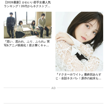
【2026最新】かわいい若手女優人気
ランキング！20代からネクストブレ
イク間近の10代まで
『思い、思われ、ふり、ふられ』実
写&アニメ映画化！若さ輝くキャス
ト陣の役どころと、あらすじを紹介
『ドクターホワイト』最終回あらす
じ・全話ネタバレ！原作の結末も解
説
AD