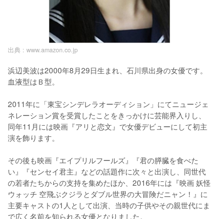
出典 :
www.amazon.co.jp
浜辺美波は2000年8月29日生まれ、石川県出身の女優です。
血液型はＢ型。

2011年に「東宝シンデレラオーディション」にてニュージェ
ネレーション賞を受賞したことをきっかけに芸能界入りし、
同年11月には映画『アリと恋文』で女優デビューにして初主
演を飾ります。

その後も映画『エイプリルフールズ』『君の膵臓を食べた
い』『センセイ君主』などの話題作に次々と出演し、同世代
の若者たちからの支持を集めたほか、2016年には『映画 妖怪
ウォッチ 空飛ぶクジラとダブル世界の大冒険だニャン！』に
主要キャストの1人として出演、当時の子供やその親世代にま
で広く名前を知られる女優となりました。