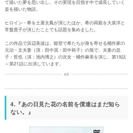
て描いた夢を思い出し、その実現を目指す中で成長していく
姿を描いた物語。

ヒロイン・希を土屋太鳳が演じたほか、希の両親を大泉洋と
常盤貴子が演じたことでも話題を集めました。

この作品で浜辺美波は、能登で希たちが身を寄せる桶作家の
元治・文夫妻（演：田中泯・田中裕子）の孫で、夫妻の息
子・哲也（演：池内博之）の次女・桶作麻美を演じ、第19話
～第21話に出演しています。
AD
4.『あの日見た花の名前を僕達はまだ知ら
ない。』