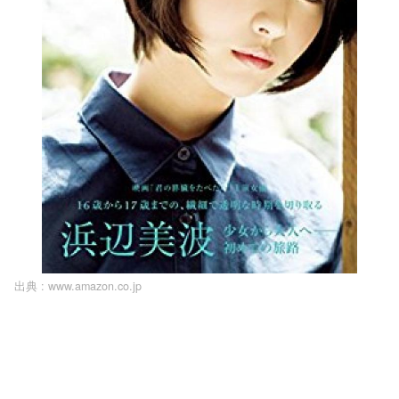
出典 :
www.amazon.co.jp