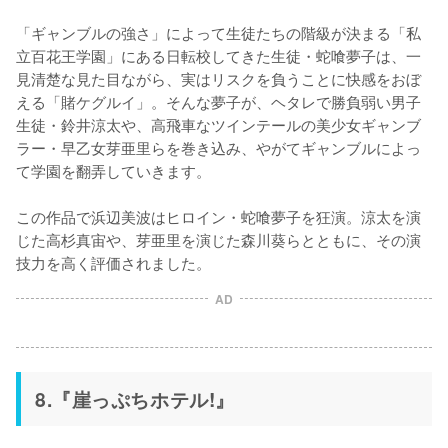
「ギャンブルの強さ」によって生徒たちの階級が決まる「私
立百花王学園」にある日転校してきた生徒・蛇喰夢子は、一
見清楚な見た目ながら、実はリスクを負うことに快感をおぼ
える「賭ケグルイ」。そんな夢子が、ヘタレで勝負弱い男子
生徒・鈴井涼太や、高飛車なツインテールの美少女ギャンブ
ラー・早乙女芽亜里らを巻き込み、やがてギャンブルによっ
て学園を翻弄していきます。

この作品で浜辺美波はヒロイン・蛇喰夢子を狂演。涼太を演
じた高杉真宙や、芽亜里を演じた森川葵らとともに、その演
技力を高く評価されました。
AD
8.『崖っぷちホテル!』