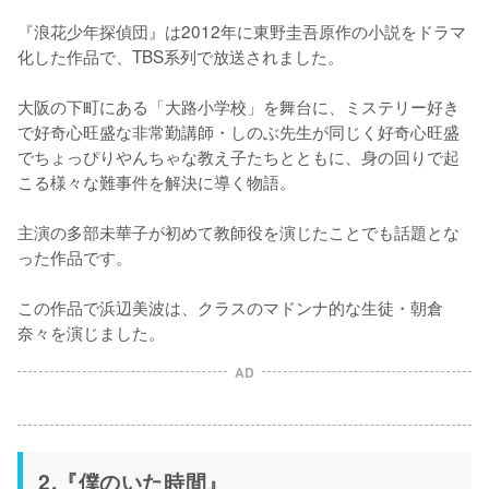
『浪花少年探偵団』は2012年に東野圭吾原作の小説をドラマ
化した作品で、TBS系列で放送されました。

大阪の下町にある「大路小学校」を舞台に、ミステリー好き
で好奇心旺盛な非常勤講師・しのぶ先生が同じく好奇心旺盛
でちょっぴりやんちゃな教え子たちとともに、身の回りで起
こる様々な難事件を解決に導く物語。

主演の多部未華子が初めて教師役を演じたことでも話題とな
った作品です。

この作品で浜辺美波は、クラスのマドンナ的な生徒・朝倉
奈々を演じました。
AD
2.『僕のいた時間』