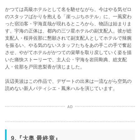
かつては高級ホテルとして名を馳せながら、今はやる気ゼロ
のスタッフばかりを抱える「崖っぷちホテル」に、一風変わ
った宿泊客・宇海直哉が現れるところから、物語は始まりま
す。宇海の正体は、都内の三ツ星ホテルの副支配人。彼が総
支配人・桜井佐那に懇願されて副支配人としてホテルで辣腕
を振るい、やる気のないスタッフたちをあの手この手で奮起
させ、やがてホテルがかつての栄華を取り戻していく姿を描
いた痛快ストーリーで、主人公・宇海を岩田剛典、総支配
人・佐那を戸田恵梨香が演じました。

浜辺美波はこの作品で、デザートの出来は一流ながら空気の
読めない新人パティシエ・鳳来ハルを演じています。

AD
9.『大奥 最終章』