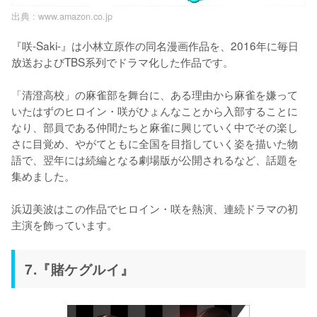
出典 :
www.amazon.co.jp
『咲-Saki-』は小林立原作の同名漫画作品を、2016年に毎日
放送およびTBS系列でドラマ化した作品です。

「清澄高校」の麻雀部を舞台に、ある理由から麻雀を嫌って
いたはずのヒロイン・咲がひょんなことから入部することに
なり、部員である仲間たちと麻雀に興じていく中でその楽し
さに目覚め、やがてともに全国を目指していく姿を描いた物
語で、翌年には続編となる劇場版が公開されるなど、話題を
集めました。

浜辺美波はこの作品でヒロイン・咲を熱演、連続ドラマの初
主演を飾っています。
7.『賭ケグルイ』