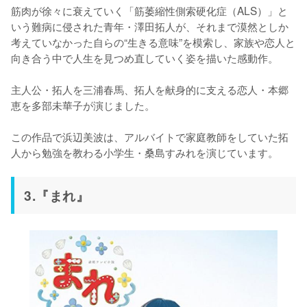
筋肉が徐々に衰えていく「筋萎縮性側索硬化症（ALS）」と
いう難病に侵された青年・澤田拓人が、それまで漠然としか
考えていなかった自らの“生きる意味”を模索し、家族や恋人と
向き合う中で人生を見つめ直していく姿を描いた感動作。

主人公・拓人を三浦春馬、拓人を献身的に支える恋人・本郷
恵を多部未華子が演じました。

この作品で浜辺美波は、アルバイトで家庭教師をしていた拓
人から勉強を教わる小学生・桑島すみれを演じています。
3.『まれ』