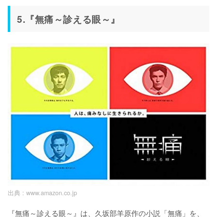
5.『無痛～診える眼～』
出典 :
www.amazon.co.jp
『無痛～診える眼～』は、久坂部羊原作の小説「無痛」を、