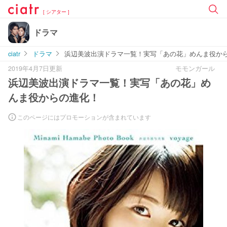
[ シアター ]
ドラマ
ciatr
ドラマ
浜辺美波出演ドラマ一覧！実写「あの花」めんま役か
2019年4月7日更新
モモンガール
浜辺美波出演ドラマ一覧！実写「あの花」め
んま役からの進化！
このページにはプロモーションが含まれています