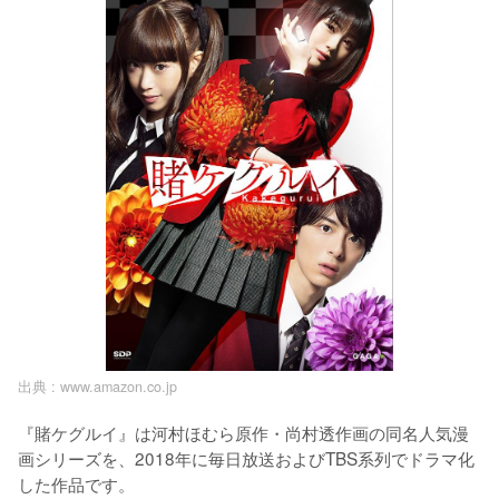
出典 :
www.amazon.co.jp
『賭ケグルイ』は河村ほむら原作・尚村透作画の同名人気漫
画シリーズを、2018年に毎日放送およびTBS系列でドラマ化
した作品です。
