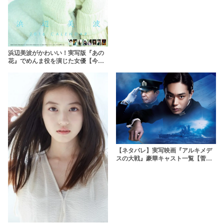
浜辺美波がかわいい！実写版『あの
花』でめんま役を演じた女優【今度
は『センセイ君主』でヒロインに】
【ネタバレ】実写映画『アルキメデ
スの大戦』豪華キャスト一覧【菅田
将暉主演】