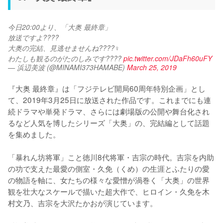
今日20:00より、「大奥 最終章」
放送ですよ????
大奥の完結、見逃せませんね????‍♀️
わたしも観るのがたのしみです???? 
pic.twitter.com/JDaFh60uFY
— 浜辺美波 (@MINAMI373HAMABE)
March 25, 2019
『大奥 最終章』は「フジテレビ開局60周年特別企画」とし
て、2019年3月25日に放送された作品です。これまでにも連
続ドラマや単発ドラマ、さらには劇場版の公開や舞台化され
るなど人気を博したシリーズ「大奥」の、完結編として話題
を集めました。

「暴れん坊将軍」こと徳川8代将軍・吉宗の時代。吉宗を内助
の功で支えた最愛の側室・久免（くめ）の生涯とふたりの愛
の物語を軸に、女たちの様々な愛憎が渦巻く「大奥」の世界
観を壮大なスケールで描いた超大作で、ヒロイン・久免を木
村文乃、吉宗を大沢たかおが演じています。
