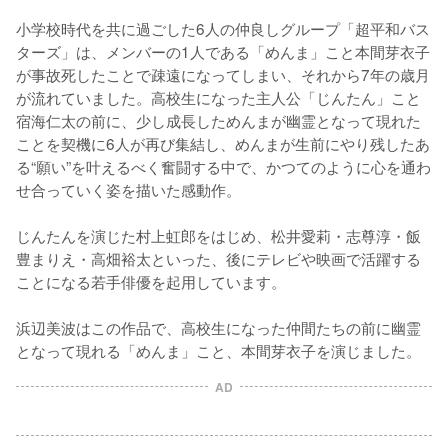
小学校時代を共に過ごした6人の仲良しグループ「超平和バス
ターズ」は、メンバーの1人である「めんま」こと本間芽衣子
が事故死したことで疎遠になってしまい、それから7年の歳月
が流れていました。高校生になった主人公「じんたん」こと
宿海仁太の前に、少し成長しためんまが幽霊となって現れた
ことを契機に6人が再び集結し、めんまが生前にやり残したあ
る“願い”を叶えるべく奮闘する中で、かつてのように心を通わ
せ合っていく姿を描いた感動作。

じんたんを演じた村上虹郎をはじめ、松井愛莉・志尊淳・飯
豊まりえ・高畑裕太といった、後にテレビや映画で活躍する
ことになる若手俳優を起用しています。

浜辺美波はこの作品で、高校生になった仲間たちの前に幽霊
となって現れる「めんま」こと、本間芽衣子を演じました。
AD