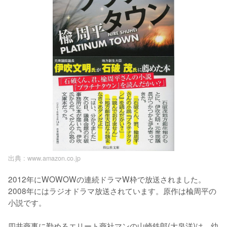
出典 :
www.amazon.co.jp
2012年にWOWOWの連続ドラマW枠で放送されました。
2008年にはラジオドラマ放送されています。原作は楡周平の
小説です。

四井商事に勤めるエリート商社マンの山崎鉄郎(大泉洋)は、幼