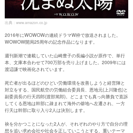
出典 :
www.amazon.co.jp
2016年にWOWOWの連続ドラマW枠で放送されました。
WOWOW開局25周年の記念作品になります。

週刊新潮で連載していた山崎豊子の長編小説が原作で、単行
本、文庫本合わせて700万部を売り上げました。2009年には
渡辺謙で映画化されています。

死亡者が出るほどのひどい労働環境を改善しようと経営陣と
対立をする、国民航空の労働組合委員長、恩地元(上川隆也)と
副委員長の行天四郎(渡部篤郎)。どこまでも真っ向勝負で直訴
してくる恩地は幹部に疎まれて海外の僻地へ左遷され、一方
行天は幹部に取り入り2人は決別します。

袂を分かつことになった2人が、それぞれのやり方で自分の理
想を追い求め会社や社会を正していこうとする、重いテーマ