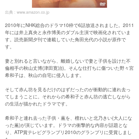
出典 :
www.amazon.co.jp
2010年にNHK総合のドラマ10枠で6話放送されました。2011
年には井上真央と永作博美のダブル主演で映画化されていま
す。読売新聞夕刊で連載していた角田光代の小説が原作で
す。

妻と別れると言いながら、離婚しないで妻と子供を設けた不
倫相手の秋山丈博(津田寛治)。そんな仕打ちに傷ついた野々宮
希和子は、秋山の自宅に侵入します。

そして赤ん坊を見るだけのはずだったのが衝動的に連れ去っ
てしまうことに。それからの希和子と赤ん坊の逃亡しながら
の生活が描かれたドラマです。

希和子と連れ去った子供・薫を、檀れいと北乃きい(大人にな
った薫)が演じています。ドラマの衝撃的な内容が話題とな
り、ATP賞テレビグランプリ2010のグランプリに受賞しまし