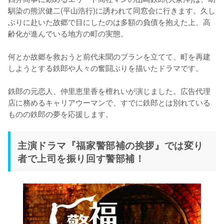
馴染の熊沢健二(平山浩行)に誘われて同窓会に行きます。久し
ぶりに赴いた故郷で目にしたのは多額の負債を抱えた上、高
齢化が進んでいる地方の町の実態。

何とか故郷を救おうと前代未聞のプランを立てて、町を再建
しようとする鉄郎や人々の奮闘ぶりを描いたドラマです。

鉄郎の元恋人、仲里恵里香を檀れいが演じました。広告代理
店に務めるキャリアウーマンで、すでに鉄郎とは別れている
ものの鉄郎の夢を応援します。
主演ドラマ『福家警部補の挨拶』では変り
者で上司を振り回す警部補！