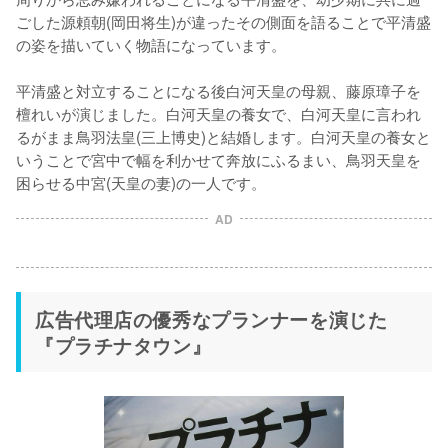
ごした源頼朝(岡田将生)が違ったその側面を語ることで平清盛
の姿を描いていく物語になっています。

平清盛と対立することになる後白河天皇の母親、藤原璋子を
檀れいが演じました。白河天皇の養女で、白河天皇に言われ
るがまま鳥羽法皇(三上博史)と結婚します。白河天皇の養女と
いうことで宮中で幅を利かせて奔放にふるまい、鳥羽天皇を
困らせる中宮(天皇の妻)の一人です。
AD
広告代理店の優秀なプランナーを演じた
『プラチナタウン』