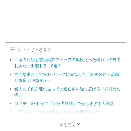
0
0
.
0
0
%
タップできる目次
宝塚の月組と雪組両方でトップの娘役だった檀れいの見て
おきたい出演ドラマ9選！
病弱な妻として第1シリーズに登場した『陽炎の辻～居眠
り磐音 江戸双紙～』
愛人の子供を連れ去っての逃亡劇を繰り広げる『八日目の
蝉』
コメディSFドラマ『宇宙犬作戦』で美しすぎる大統領！
『平清盛』では白河天皇の養女で鳥羽天皇の妻
目次を開く