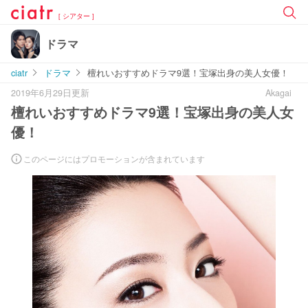
[ シアター ]
ドラマ
ciatr
ドラマ
檀れいおすすめドラマ9選！宝塚出身の美人女優！
2019年6月29日更新
Akagai
檀れいおすすめドラマ9選！宝塚出身の美人女
優！
このページにはプロモーションが含まれています