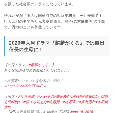
を扱った社会派のドラマになっています。

檀れいが演じるのは国民航空の客室乗務員、三井美樹です。
行天四郎の妻であり元客室乗務員、麗子(岩村麻由美)の後輩
で、恩地のことを尊敬しています。
2020年大河ドラマ『麒麟がくる』では織田
信長の生母に！
【大河ドラマ「
#麒麟がくる
」】
新たな出演者の発表会見が行われました。
✨出演者のコメントを動画でご紹介！
→
https://t.co/XdnZE30FLJ
＜出席＞
#長谷川博己
#木村文乃
#南果歩
#村田雄浩
#徳重聡
#片岡愛
之助
#檀れい
#佐々木蔵之介
#滝藤賢一
#谷原章介
#眞島秀和
#吉田鋼
太郎
— NHK大阪放送局 (@nhk_osaka_JOBK)
June 19, 2019