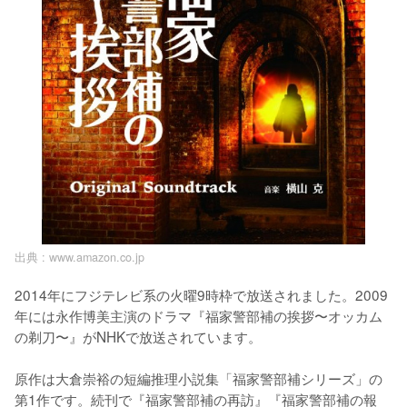
出典 :
www.amazon.co.jp
2014年にフジテレビ系の火曜9時枠で放送されました。2009
年には永作博美主演のドラマ『福家警部補の挨拶〜オッカム
の剃刀〜』がNHKで放送されています。

原作は大倉崇裕の短編推理小説集「福家警部補シリーズ」の
第1作です。続刊で『福家警部補の再訪』『福家警部補の報