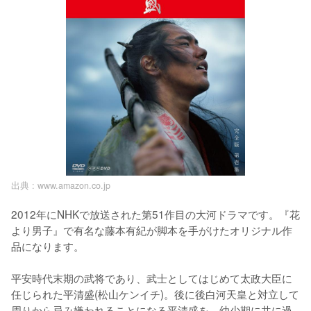
出典 :
www.amazon.co.jp
2012年にNHKで放送された第51作目の大河ドラマです。『花
より男子』で有名な藤本有紀が脚本を手がけたオリジナル作
品になります。

平安時代末期の武将であり、武士としてはじめて太政大臣に
任じられた平清盛(松山ケンイチ)。後に後白河天皇と対立して
周りから忌み嫌われることになる平清盛を、幼少期に共に過