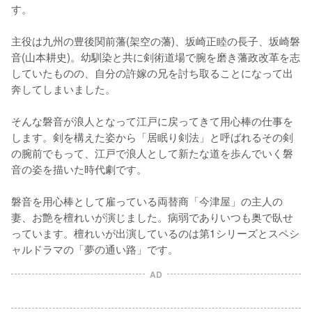
す。

主役は九州の豊後関前藩(架空の藩)、坂崎正睦の長子、坂崎磐
音(山本耕史)。幼馴染と共に剣術道場で腕を磨き藩政改革を志
していたものの、自分の許嫁の兄を討ち取ることになって出
奔してしまいました。

そんな磐音が浪人となって江戸に戻ってきて用心棒の仕事を
します。剣を構えた姿から「居眠り剣法」と呼ばれるその剣
の腕前でもって、江戸で浪人として新たな道を歩んでいく磐
音の姿を描いた時代劇です。

磐音を用心棒として雇っている両替商「今津屋」の主人の
妻、お艶を檀れいが演じました。病弱でありいつも奥で臥せ
っています。檀れいが出演しているのは第1シリーズとスペシ
ャルドラマの「夢の通い路」です。
AD