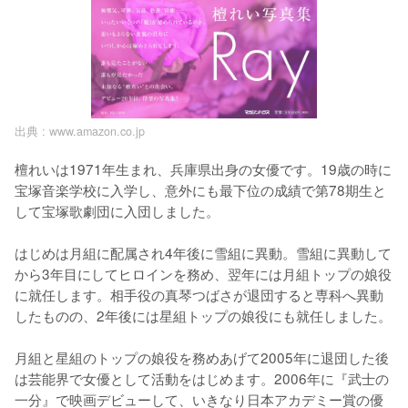
出典 :
www.amazon.co.jp
檀れいは1971年生まれ、兵庫県出身の女優です。19歳の時に
宝塚音楽学校に入学し、意外にも最下位の成績で第78期生と
して宝塚歌劇団に入団しました。

はじめは月組に配属され4年後に雪組に異動。雪組に異動して
から3年目にしてヒロインを務め、翌年には月組トップの娘役
に就任します。相手役の真琴つばさが退団すると専科へ異動
したものの、2年後には星組トップの娘役にも就任しました。

月組と星組のトップの娘役を務めあげて2005年に退団した後
は芸能界で女優として活動をはじめます。2006年に『武士の
一分』で映画デビューして、いきなり日本アカデミー賞の優