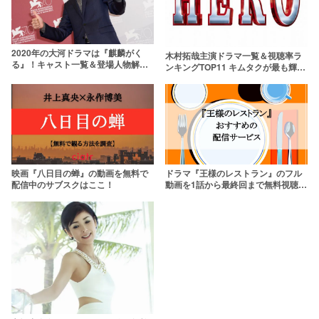
2020年の大河ドラマは『麒麟がく
木村拓哉主演ドラマ一覧＆視聴率ラ
る』！キャスト一覧＆登場人物解説
ンキングTOP11 キムタクが最も輝い
【長谷川博己主演】
た瞬間は？
映画『八日目の蝉』の動画を無料で
ドラマ『王様のレストラン』のフル
配信中のサブスクはここ！
動画を1話から最終回まで無料視聴で
きる配信サービス一覧