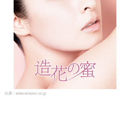
出典 :
www.amazon.co.jp
L
o
/
U
a
n
d
m
e
u
d
t
:
e
1