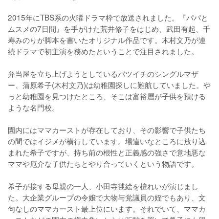
2015年にTBS系の火曜ドラマ枠で放送されました。『パパと
ムスメの7日間』を手がけた荒井修子をはじめ、武田有起、千
寿みのりが脚本を書いたオリジナル作品です。木村文乃が連
続ドラマで初主演を務めたということで注目されました。

弁当屋を立ち上げようとしているバツイチのシングルマザ
ー、蒲原希子(木村文乃)は幼稚園探しに難航していました。や
っと幼稚園を見つけたところ、そこは富裕層が子供を預ける
ような名門校。

園内にはママカーストが存在しており、その影響で子供たち
の間ではイジメが横行しています。場違いなところに放り込
まれた希子ですが、持ち前の根性と正義感の強さで意地悪な
ママや厄介な子供たちとやり合っていくという物語です。

希子が接する母親の一人、小田寺毬絵を檀れいが演じまし
た。大企業グループの令嬢で大物与党議員の姪でもあり、文
句なしのママカースト最上位にいます。それでいて、ママカ