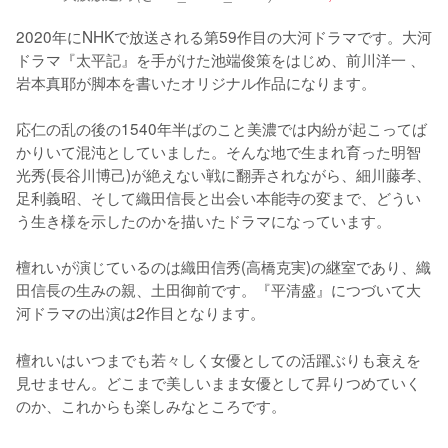
2020年にNHKで放送される第59作目の大河ドラマです。大河
ドラマ『太平記』を手がけた池端俊策をはじめ、前川洋一 、
岩本真耶が脚本を書いたオリジナル作品になります。

応仁の乱の後の1540年半ばのこと美濃では内紛が起こってば
かりいて混沌としていました。そんな地で生まれ育った明智
光秀(長谷川博己)が絶えない戦に翻弄されながら、細川藤孝、
足利義昭、そして織田信長と出会い本能寺の変まで、どうい
う生き様を示したのかを描いたドラマになっています。

檀れいが演じているのは織田信秀(高橋克実)の継室であり、織
田信長の生みの親、土田御前です。『平清盛』につづいて大
河ドラマの出演は2作目となります。
檀れいはいつまでも若々しく女優としての活躍ぶりも衰えを
見せません。どこまで美しいまま女優として昇りつめていく
のか、これからも楽しみなところです。