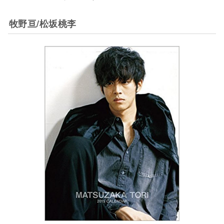
牧野亘/松坂桃李