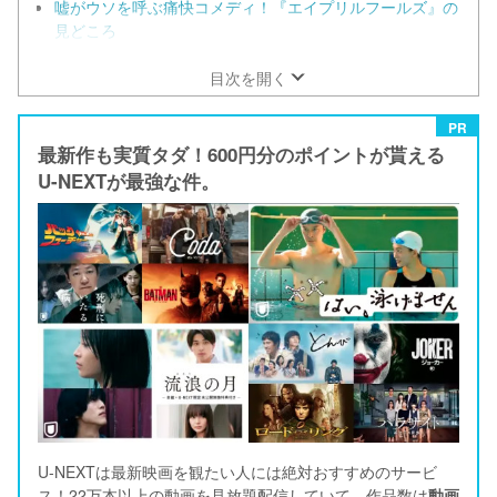
嘘がウソを呼ぶ痛快コメディ！『エイプリルフールズ』の
見どころ
目次を開く
PR
最新作も実質タダ！600円分のポイントが貰える
U-NEXTが最強な件。
U-NEXTは最新映画を観たい人には絶対おすすめのサービ
ス！22万本以上の動画を見放題配信していて、作品数は
動画