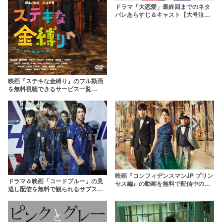
ドラマ「大恋愛」最終回までのネタ
バレあらすじ＆キャスト【大号泣必
至！】
映画『ステキな金縛り』のフル動画
を無料視聴できるサービス一覧
pandoraよりも確実に
映画『コンフィデンスマンJP プリン
ドラマ＆映画「コードブルー」の見
セス編』の動画を無料で配信中のサ
逃し配信を無料で観られるサブスク
ブスクはここ！
まとめ