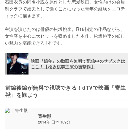
石田衣良の同名小説を原作とした恋愛映画。女性向けの会員
制クラブで娼夫として働くことになった青年の経験をエロテ
ィックに描きます。

主演を演じたのは俳優の松坂桃李。R18指定の作品ながら、
女性客を中心に大ヒットを収めました本作。松坂桃李の妖し
い魅力を堪能できる1本です。
映画『娼年』の動画を無料で配信中のサブスクは
ここ！【松坂桃李主演の衝撃作】
前編後編が無料で視聴できる！dTVで映画「寄生
獣」を観よう
寄生獣
2014年 日本 109分