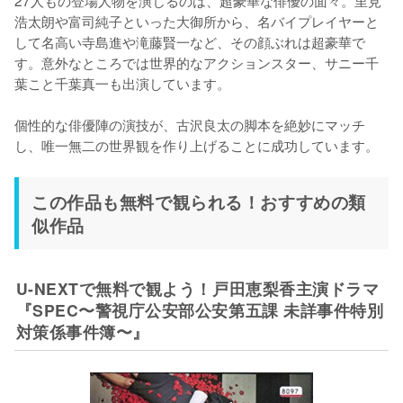
27人もの登場人物を演じるのは、超豪華な俳優の面々。里見
浩太朗や富司純子といった大御所から、名バイプレイヤーと
して名高い寺島進や滝藤賢一など、その顔ぶれは超豪華で
す。意外なところでは世界的なアクションスター、サニー千
葉こと千葉真一も出演しています。

個性的な俳優陣の演技が、古沢良太の脚本を絶妙にマッチ
し、唯一無二の世界観を作り上げることに成功しています。
この作品も無料で観られる！おすすめの類
似作品
U-NEXTで無料で観よう！戸田恵梨香主演ドラマ
『SPEC〜警視庁公安部公安第五課 未詳事件特別
対策係事件簿〜』