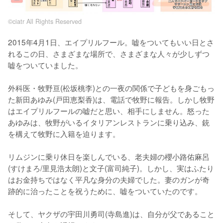
©︎ciatr All Rights Reserved
2015年4月1日、エイプリルフール。嘘をついてもいい日とさ
れるこの日、さまざまな場所で、さまざまな人々が少しずつ
嘘をついていました。

外科医・牧野亘(松坂桃李)との一夜の関係で子どもを身ごもっ
た新田あゆみ(戸田恵梨香)は、電話で牧野に報告。しかし牧野
はエイプリルフールの嘘だと思い、相手にしません。怒った
あゆみは、牧野がいるイタリアンレストランに乗り込み、銃
を構えて牧野に入籍を迫ります。

リムジンに乗り休日を楽しんでいる、老夫婦の櫻小路佑麻呂
(すけまろ/里見浩太朗)と文子(富司純子)。しかし、実はふたり
はお金持ちではなく平凡な身分の夫婦でした。妻のガンが奇
跡的に治ったことを祝うために、嘘をついていたのです。

そして、ヤクザの宇田川勇司(寺島進)は、自分が父であること