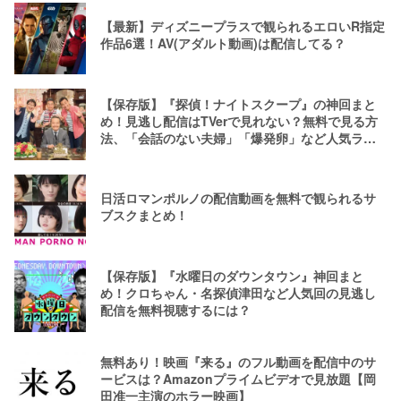
【最新】ディズニープラスで観られるエロいR指定
作品6選！AV(アダルト動画)は配信してる？
【保存版】『探偵！ナイトスクープ』の神回まと
め！見逃し配信はTVerで見れない？無料で見る方
法、「会話のない夫婦」「爆発卵」など人気ラン
キング
日活ロマンポルノの配信動画を無料で観られるサ
ブスクまとめ！
【保存版】『水曜日のダウンタウン』神回まと
め！クロちゃん・名探偵津田など人気回の見逃し
配信を無料視聴するには？
無料あり！映画『来る』のフル動画を配信中のサ
ービスは？Amazonプライムビデオで見放題【岡
田准一主演のホラー映画】