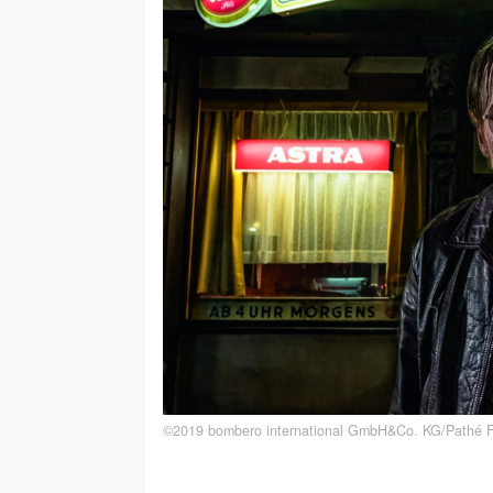
©2019 bombero international GmbH&Co. KG/Pathé F