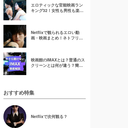
エロティックな官能映画ラン
キング32！女性も男性も楽し
めるセクシーで芸術的な大人
向け作品
Netflixで観られるエロい動
画・映画まとめ！ネトフリで
AVより過激なアダルト映画は
ある？【R指定】
映画館のIMAXとは？普通のス
クリーンとは何が違う？簡単
に解説！
おすすめ特集
Netflixで次何観る？