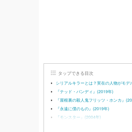
/
U
n
m
u
t
e
タップできる目次
シリアルキラーとは？実在の人物がモデ
『テッド・バンディ』(2019年)
『屋根裏の殺人鬼フリッツ・ホンカ』(202
『永遠に僕のもの』(2019年)
『モンスター』(2004年)