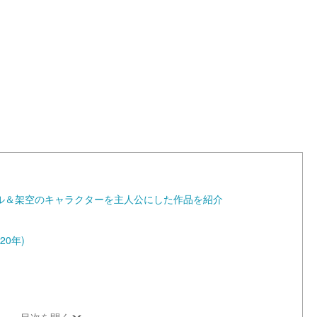
L
o
a
d
e
d
:
1
0
0
.
0
0
%
ル＆架空のキャラクターを主人公にした作品を紹介
0年)
目次を開く