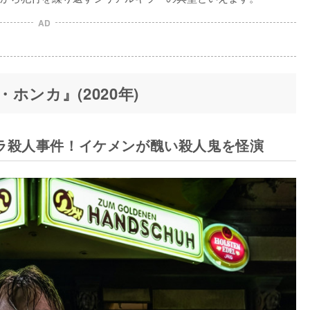
AD
ホンカ』(2020年)
ラ殺人事件！イケメンが醜い殺人鬼を怪演