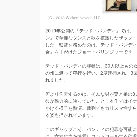
（C）2018 Wicked Nevada,LLC
2019年公開の『テッド・バンディ』では
ン』で華麗なダンスと歌を披露したザック・
した。監督を務めたのは、テッド・バンディ
合』を手がけたジョー・バリンジャーです。

テッド・バンディの罪状は、30人以上もの女
の州に渡って犯行を行い、2度逮捕され、3回
れました。

何より仰天するのは、そんな男が妻と娘の3
彼が魅力的に映っていたこと！本作ではイケ
かける様子を熱演。裁判でもカリスマ性すら
る姿も描かれています。

このギャップこそ、バンディの犯罪を可能に
に、女性に力を誇示しコントロールする欲求