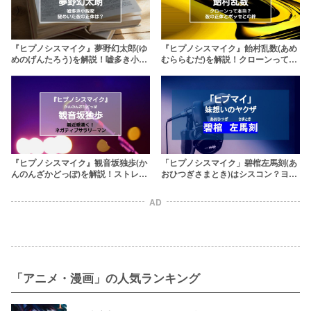
『ヒプノシスマイク』夢野幻太郎(ゆ
『ヒプノシスマイク』飴村乱数(あめ
めのげんたろう)を解説！嘘多き小説
むららむだ)を解説！クローンって本
家の正体は？気になる兄の存在
当？その正体とポッセとの絆
『ヒプノシスマイク』観音坂独歩(か
「ヒプノシスマイク」碧棺左馬刻(あ
んのんざかどっぽ)を解説！ストレス
おひつぎさまとき)はシスコン？ヨコ
抱えたネガティブサラリーマン
ハマを仕切る狂犬の過去
AD
「アニメ・漫画」の人気ランキング