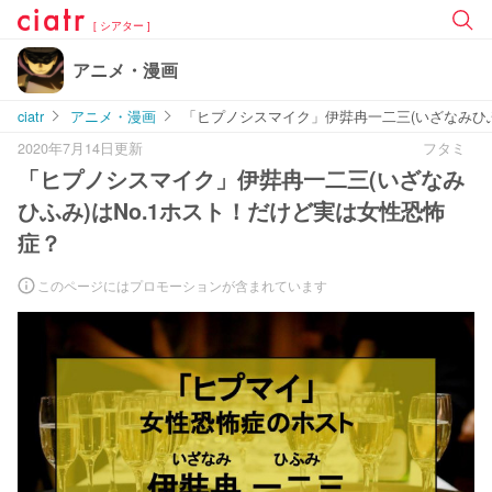
[ シアター ]
アニメ・漫画
ciatr
アニメ・漫画
「ヒプノシスマイク」伊弉冉一二三(いざなみひふ
2020年7月14日更新
フタミ
「ヒプノシスマイク」伊弉冉一二三(いざなみ
ひふみ)はNo.1ホスト！だけど実は女性恐怖
症？
このページにはプロモーションが含まれています