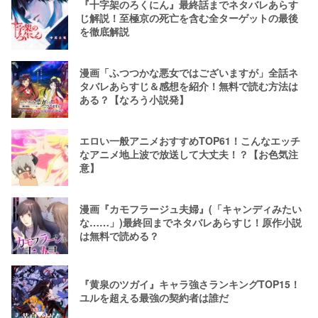
『十字架のろくにん』最終話までネタバレあらす
じ解説！至極京の死亡を含む全ターゲットの最後
を徹底解説
漫画「ふつつかな悪女ではございますが」全話ネ
タバレあらすじ＆感想を紹介！無料で読む方法は
ある？【なろう小説発】
エロい一般アニメおすすめTOP61！こんなエッチ
なアニメ地上波で放送して大丈夫！？【お色気注
意】
漫画『カモフラージュ夫婦』(「キャンディみたい
な……」)最終回までネタバレあらすじ！原作小説
は無料で読める？
『黄泉のツガイ』キャラ強さランキングTOP15！
ユルを超える最強の契約者は誰だ