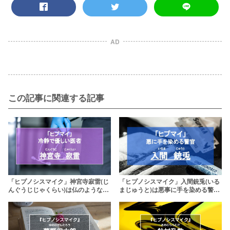
AD
この記事に関連する記事
「ヒプノシスマイク」神宮寺寂雷(じ
「ヒプノシスマイク」入間銃兎(いる
んぐうじじゃくらい)は仏のような天
まじゅうと)は悪事に手を染める警
才医師！酒癖が悪すぎる？
官！深い心の傷を負っている？