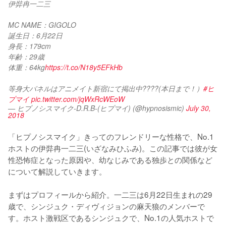
伊弉冉一二三
MC NAME：GIGOLO
誕生日：6月22日
身長：179cm
年齢：29歳
体重：64kg
https://t.co/N18y5EFkHb
等身大パネルはアニメイト新宿にて掲出中????(本日まで！）
#ヒ
プマイ
pic.twitter.com/jqWxRcWEoW
— ヒプノシスマイク-D.R.B-(ヒプマイ) (@hypnosismic)
July 30,
2018
「ヒプノシスマイク」きってのフレンドリーな性格で、No.1
ホストの伊弉冉一二三(いざなみひふみ)。この記事では彼が女
性恐怖症となった原因や、幼なじみである独歩との関係など
について解説していきます。

まずはプロフィールから紹介。一二三は6月22日生まれの29
歳で、シンジュク・ディヴィジョンの麻天狼のメンバーで
す。ホスト激戦区であるシンジュクで、No.1の人気ホストで