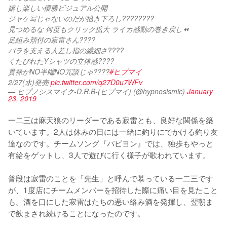
嬉し楽しい優勝ビジュアル公開　
ジャケ写じゃないのだが描き下ろし????????
見つめるな 何度もクリック拡大 ライカ感動の巻き戻し⏪
足組み頬付の寂雷さん????
バラを支える人差し指の繊細さ????
くたびれたYシャツの立体感????
貫禄がNO半端NO冗談じゃ????
#ヒプマイ
2/27(水)発売 
pic.twitter.com/q27D0u7WFv
— ヒプノシスマイク-D.R.B-(ヒプマイ) (@hypnosismic)
January
23, 2019
一二三は麻天狼のリーダーである寂雷とも、良好な関係を築
いています。2人は休みの日には一緒に釣りにでかける釣り友
達なのです。チームソング『パピヨン』では、独歩もやっと
有給をゲットし、3人で遊びに行く様子が歌われています。

普段は寂雷のことを「先生」と呼んで慕っている一二三です
が、1度店にチームメンバーを招待した際に痛い目を見たこと
も。酒を口にした寂雷はたちの悪い絡み酒を発揮し、翌朝ま
で飲まされ続けることになったのです。
