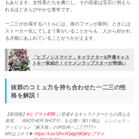
もあります。女性客たちを虜にし、その容姿は宝石に例えら
れるほどきらびやかな青年です。

一二三が出場するバトルには、彼のファンが殺到。ときには
ストーカー化してしまう客がいることからも、人から好かれ
る才能にあふれていることがうかがえます。
「ヒプノシスマイク」キャラクター&声優キャス
トを一挙紹介！イケメンラップスターが勢揃い
抜群のコミュ力を持ち合わせた一二三の性
格を解説！
【新情報】
#ヒプマイARB
 に登場するキャラクターたちの異なる
表情…「ANOTHER SHOT!!!」を公開！第11弾は、シンジュク・
ディビジョン『麻天狼』の伊弉冉一二三????⚡
MVはコチラ▶ 
https://t.co/UhnVQ4gO8Q
#ヒプマイ