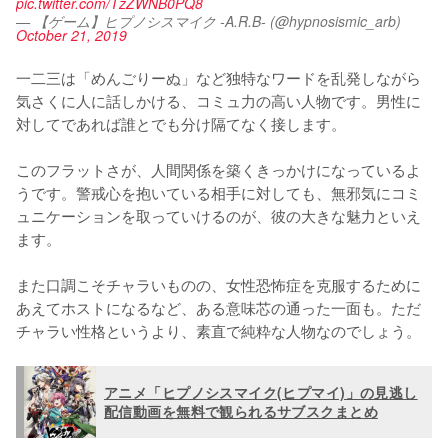
pic.twitter.com/TzZWNB0PQ8
— 【ゲーム】ヒプノシスマイク -A.R.B- (@hypnosismic_arb)
October 21, 2019
一二三は「めんごりーぬ」など独特なワードを乱発しながら
気さくに人に話しかける、コミュ力の高い人物です。男性に
対してであれば誰とでも分け隔てなく接します。

このフラットさが、人間関係を築くきっかけになっているよ
うです。警戒心を抱いている相手に対しても、無邪気にコミ
ュニケーションを取っていけるのが、彼の大きな魅力といえ
ます。

また口調こそチャラいものの、女性恐怖症を克服するために
あえてホストになるなど、ある意味芯の通った一面も。ただ
チャラい性格というより、素直で純粋な人物なのでしょう。
アニメ「ヒプノシスマイク(ヒプマイ)」の見逃し
配信動画を無料で観られるサブスクまとめ