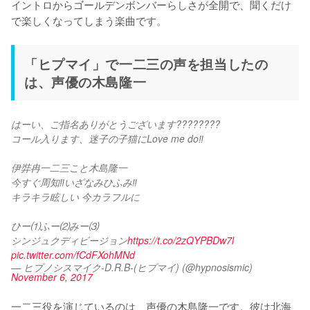
イントロからゴールデンボンバーらしさが全開で、聞くだけ
で楽しくなってしまう楽曲です。
「ヒプマイ」で一二三の声を担当したの
は、声優の木島隆一
はーい、ご指名ありがとうございます????????
コール入ります、迷子の子猫にLove me do‼️
伊弉冉一二三こと木島隆一
今すぐ周知‼️いざなみひふみ‼️
キラキラ眩しい 今カラフルに
ひー⑴ふー⑵みー⑶
シンジュクディビージョン
https://t.co/2zQYPBDw7l
pic.twitter.com/fCdFXohMNd
— ヒプノシスマイク-D.R.B-(ヒプマイ) (@hypnosismic)
November 6, 2017
一二三役を演じているのは、声優の木島隆一です。彼は北海