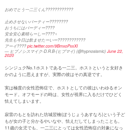
おめでとう一二三くん????????????
止めさせないパーティー????????
おうちにはバーディー????
安全安心素晴らーしー????‍♀️
先生も今日は飲ませたーいー????????????
アーイ???? 
pic.twitter.com/9BmxoPxxXI
— ヒプノシスマイク-D.R.B-(ヒプマイ) (@hypnosismic)
June 22,
2020
シンジュクNo.1ホストである一二三。ホストというと女好き
かのように思えますが、実際の彼はその真逆です。

実は極度の女性恐怖症で、ホストとしての彼はいわゆるオン
モード。オフモードの時は、女性が視界に入るだけでひどく
怯えてしまいます。

寂雷のもとを訪れた坊城翌檜(ぼうじょうあすなろ)という子ど
もが女の子と分かるやいなや、怯えだしてしまったことも。
11歳の女児でも、一二三にとっては女性恐怖症の対象になっ