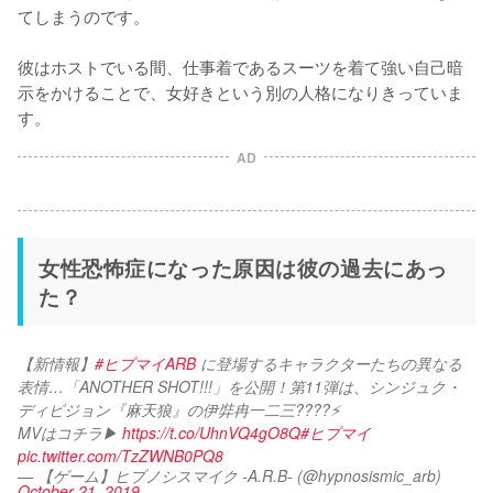
てしまうのです。

彼はホストでいる間、仕事着であるスーツを着て強い自己暗
示をかけることで、女好きという別の人格になりきっていま
す。
AD
女性恐怖症になった原因は彼の過去にあっ
た？
【新情報】
#ヒプマイARB
 に登場するキャラクターたちの異なる
表情…「ANOTHER SHOT!!!」を公開！第11弾は、シンジュク・
ディビジョン『麻天狼』の伊弉冉一二三????⚡
MVはコチラ▶ 
https://t.co/UhnVQ4gO8Q
#ヒプマイ
pic.twitter.com/TzZWNB0PQ8
— 【ゲーム】ヒプノシスマイク -A.R.B- (@hypnosismic_arb)
October 21, 2019