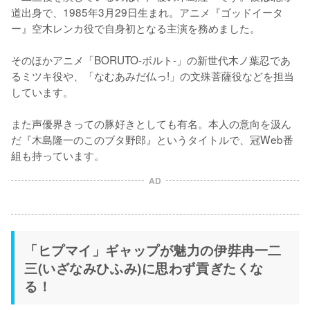
道出身で、1985年3月29日生まれ。アニメ『ゴッドイータ
ー』空木レンカ役で自身初となる主演を務めました。

そのほかアニメ「BORUTO-ボルト-」の新世代木ノ葉忍であ
るミツキ役や、「なむあみだ仏っ!」の文殊菩薩役などを担当
しています。

また声優界きっての豚好きとしても有名。本人の意向を汲ん
だ『木島隆一のこのブタ野郎』というタイトルで、冠Web番
組も持っています。
AD
「ヒプマイ」ギャップが魅力の伊弉冉一二
三(いざなみひふみ)に思わず貢ぎたくな
る！