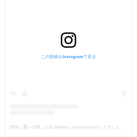
この投稿をInstagramで見る
映画『夏への扉』公式(@natsu_doormovie)がシェアした投稿
-
2