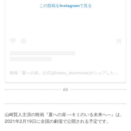
この投稿をInstagramで見る
映画『夏への扉』公式(@natsu_doormovie)がシェアした投稿
-
2
AD
山崎賢人主演の映画『夏への扉 ―キミのいる未来へ―』は、
2021年2月19日に全国の劇場で公開される予定です。
