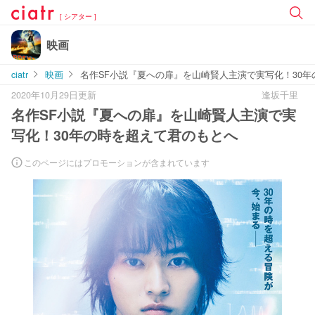
[ シアター ]
映画
ciatr
映画
名作SF小説『夏への扉』を山崎賢人主演で実写化！30
2020年10月29日更新
逢坂千里
名作SF小説『夏への扉』を山崎賢人主演で実
写化！30年の時を超えて君のもとへ
このページにはプロモーションが含まれています