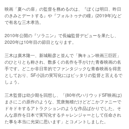
映画「夏への扉」の監督を務めるのは、『ぼくは明日、昨日
のきみとデートする』や『フォルトゥナの瞳』(2019年)など
で有名な三木孝浩。

2010年公開の『ソラニン』で長編監督デビューを果たし、
2020年は10年目の節目となります。

三木は廣木隆一、新城毅彦と並んで「胸キュン映画三巨匠」
のひとりとも称され、数多くの名作を手がけた青春映画の名
手です。どこか非日常的でファンタジックな青春映画を得意
としており、SF小説の実写化にはピッタリの監督と言えるで
しょう。

三木監督は幼少期を回想し、「(80年代ハリウッドSF映画は)
まさにこの原作のような、荒唐無稽だけどどこかファニーで
ドキドキするアトラクションのような作品ばかりでした。そ
んな原作を日本で実写化するチャレンジャーとして任命され
た事を本当に光栄に思います」とコメントしました。