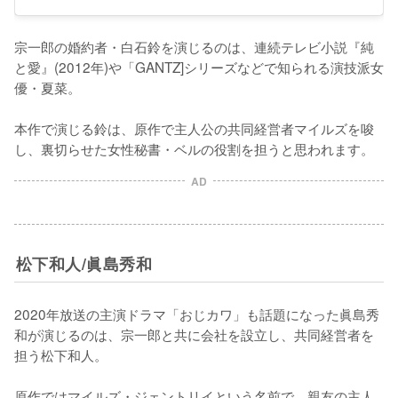
宗一郎の婚約者・白石鈴を演じるのは、連続テレビ小説『純
と愛』(2012年)や「GANTZ]シリーズなどで知られる演技派女
優・夏菜。

本作で演じる鈴は、原作で主人公の共同経営者マイルズを唆
し、裏切らせた女性秘書・ベルの役割を担うと思われます。
AD
松下和人/眞島秀和
2020年放送の主演ドラマ「おじカワ」も話題になった眞島秀
和が演じるのは、宗一郎と共に会社を設立し、共同経営者を
担う松下和人。

原作ではマイルズ・ジェントリイという名前で、親友の主人