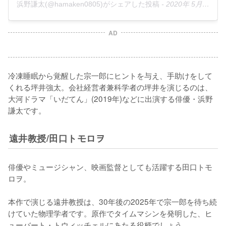
浜野謙太(@hamaken0805)がシェアした投稿
-
2020年 5月月12日午前2時06分PDT
AD
冷凍睡眠から覚醒した宗一郎にヒントを与え、手助けをして
くれる坪井強太。会社経営者兼科学者の坪井を演じるのは、
大河ドラマ「いだてん」(2019年)などに出演する俳優・浜野
謙太です。
遠井教授/田口トモロヲ
俳優やミュージシャン、映画監督としても活躍する田口トモ
ロヲ。

本作で演じる遠井教授は、30年後の2025年で宗一郎を待ち続
けていた物理学者です。原作でタイムマシンを発明した、ヒ
ューバート・トウィッチェルにあたる役柄でしょう。