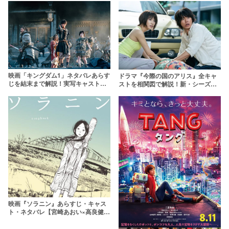
映画「キングダム1」ネタバレあらす
ドラマ『今際の国のアリス』全キャ
じを結末まで解説！実写キャストが
ストを相関図で解説！新・シーズン3
原作を超えたシーンはここだ！
のキャラ一覧
映画『ソラニン』あらすじ・キャス
ト・ネタバレ【宮崎あおい×高良健
吾】