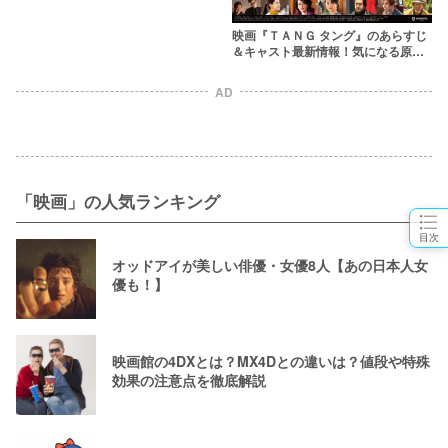
映画『ＴＡＮＧ タング』のあらすじ
＆キャスト最新情報！気になる原作
も紹介【二宮和也主演】
AD
「映画」の人気ランキング
目次
オッドアイが美しい俳優・女優8人【あの日本人女
優も！】
映画館の4DXとは？MX4Dとの違いは？値段や特殊
効果の注意点を徹底解説