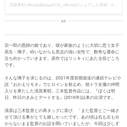
清原果耶 official(@kaya0130_official)がシェアした投稿
-
2020年 2月月6日午前5時37分PST
AD
宗一郎の恩師の娘であり、彼が家族のように大切に思う女子
高生・璃子。幼いながらも意志の強い女性で、数奇な運命に
立ち向かっていきます。原作ではリッキィにあたる役どころ
です。

そんな璃子を演じるのは、2021年度前期放送の連続テレビ小
説『おかえりモネ』でヒロインを射止め、朝ドラ女優の仲間
入りを果たした清原果耶。三木監督作品には、『ぼくは明
日、昨日のきみとデートする』(2016年)以来の出演です。

清原は三木監督との再タッグに喜び、「また監督とご一緒さ
せて頂ける事がとても嬉しかったです。あの頃は右も左も分
からないまま監督のお話を聞いていましたが、今回は少しず