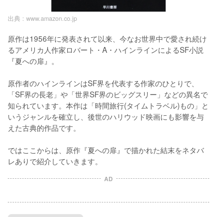
出典 :
www.amazon.co.jp
原作は1956年に発表されて以来、今なお世界中で愛され続け
るアメリカ人作家ロバート・A・ハインラインによるSF小説
『夏への扉』。

原作者のハインラインはSF界を代表する作家のひとりで、
「SF界の長老」や「世界SF界のビッグスリー」などの異名で
知られています。本作は「時間旅行(タイムトラベル)もの」と
いうジャンルを確立し、後世のハリウッド映画にも影響を与
えた古典的作品です。

ではここからは、原作『夏への扉』で描かれた結末をネタバ
レありで紹介していきます。
AD