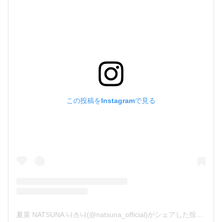
この投稿をInstagramで見る
夏菜 NATSUNA 나츠나(@natsuna_official)がシェアした投稿
-
20