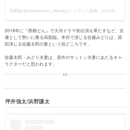
高梨臨(@rintakanashi_official)がシェアした投稿
-
2020年10月月7日午前4時58分PDT
2018年に『西郷どん』で大河ドラマ初出演を果たすなど、女
優として勢いに乗る高梨臨。本作で演じる佐藤みどりは、原
田演じる佐藤太郎の妻という役どころです。

佐藤太郎・みどり夫妻は、原作のサットン夫妻にあたるキャ
ラクターだと思われます。
AD
坪井強太/浜野謙太