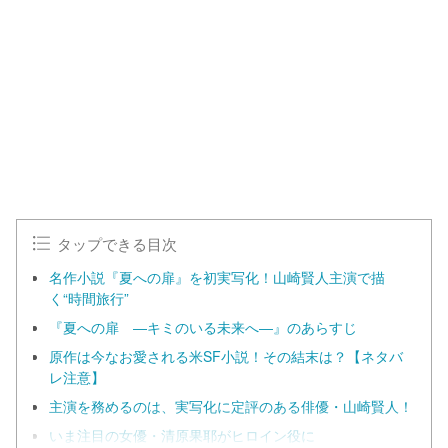
タップできる目次
名作小説『夏への扉』を初実写化！山崎賢人主演で描
く“時間旅行”
『夏への扉 ―キミのいる未来へ―』のあらすじ
原作は今なお愛される米SF小説！その結末は？【ネタバ
レ注意】
主演を務めるのは、実写化に定評のある俳優・山崎賢人！
いま注目の女優・清原果耶がヒロイン役に