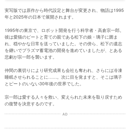
実写版では原作から時代設定と舞台が変更され、物語は1995
年と2025年の日本で展開されます。

1995年の東京で、ロボット開発を行う科学者・高倉宗一郎。
彼は愛猫のピートと育ての親である松下の娘・璃子に囲ま
れ、穏やかな日常を送っていました。その傍ら、松下の遺志
を継いでプラズマ蓄電池の開発を進めていましたが、とある
悲劇が宗一郎を襲います。

仲間の裏切りにより研究成果も会社も奪われ、さらには冷凍
睡眠させられることに……。次に目を覚ますと、そこは璃子
とピートのいない30年後の世界でした。

宗一郎は愛する人々を救い、変えられた未来を取り戻すため
の復讐を決意するのです。
AD