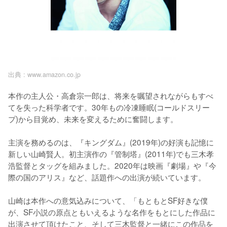
出典 :
www.amazon.co.jp
本作の主人公・高倉宗一郎は、将来を嘱望されながらもすべ
てを失った科学者です。30年もの冷凍睡眠(コールドスリー
プ)から目覚め、未来を変えるために奮闘します。

主演を務めるのは、『キングダム』(2019年)の好演も記憶に
新しい山崎賢人。初主演作の『管制塔』(2011年)でも三木孝
浩監督とタッグを組みました。2020年は映画『劇場』や『今
際の国のアリス』など、話題作への出演が続いています。

山崎は本作への意気込みについて、「もともとSF好きな僕
が、SF小説の原点ともいえるような名作をもとにした作品に
出演させて頂けたこと、そして三木監督と一緒にこの作品を