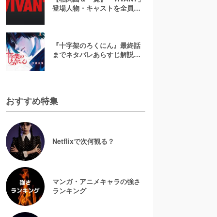
登場人物・キャストを全員総
まとめ！まさかのゲスト出演
者や新キャラを解説
『十字架のろくにん』最終話
までネタバレあらすじ解説！
至極京の死亡を含む全ターゲ
ットの最後を徹底解説
おすすめ特集
Netflixで次何観る？
マンガ・アニメキャラの強さ
ランキング