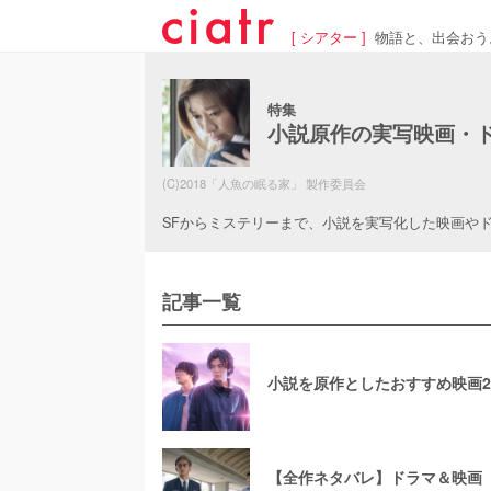
[ シアター ]
物語と、出会おう
特集
小説原作の実写映画・
(C)2018「人魚の眠る家」 製作委員会
SFからミステリーまで、小説を実写化した映画や
記事一覧
小説を原作としたおすすめ映画2
【全作ネタバレ】ドラマ＆映画