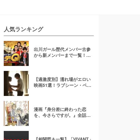
人気ランキング
出川ガール歴代メンバー古参
から新メンバーまで一覧！現
在の様子や卒業後の活躍も紹
介【イッテQ】
【過激度別】濡れ場がエロい
映画51選！ラブシーン・ベッ
ドシーンが濃密な邦画・洋画
漫画『身分差に終わった恋
を、今さらですが。』全話ネ
タバレあらすじ！無料で読め
る？raw注意
【相関図＆一覧】「VIVANT」