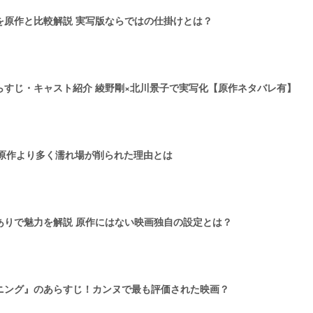
を原作と比較解説 実写版ならではの仕掛けとは？
らすじ・キャスト紹介 綾野剛×北川景子で実写化【原作ネタバレ有】
 原作より多く濡れ場が削られた理由とは
ありで魅力を解説 原作にはない映画独自の設定とは？
ニング』のあらすじ！カンヌで最も評価された映画？