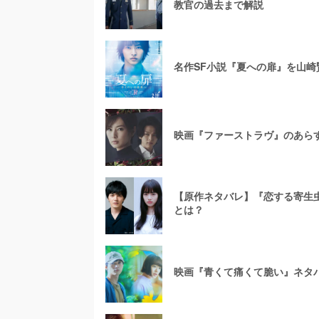
教官の過去まで解説
名作SF小説『夏への扉』を山崎
映画『ファーストラヴ』のあら
【原作ネタバレ】『恋する寄生
とは？
映画『青くて痛くて脆い』ネタ