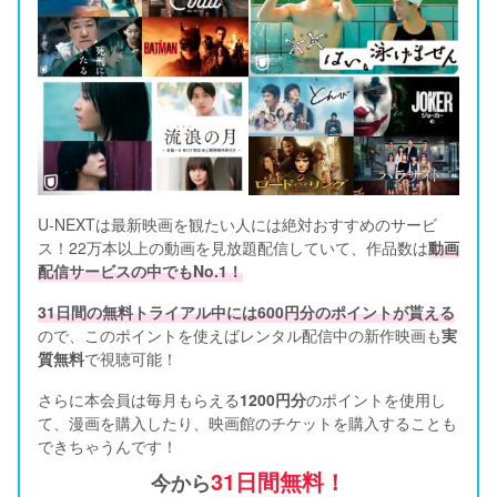
U-NEXTは最新映画を観たい人には絶対おすすめのサービ
ス！22万本以上の動画を見放題配信していて、作品数は
動画
配信サービスの中でもNo.1！
31日間の無料トライアル中には600円分のポイントが貰える
ので、このポイントを使えばレンタル配信中の新作映画も
実
質無料
で視聴可能！      
さらに本会員は毎月もらえる
1200円分
のポイントを使用し
て、漫画を購入したり、映画館のチケットを購入することも
できちゃうんです！
31日間無料！
今から