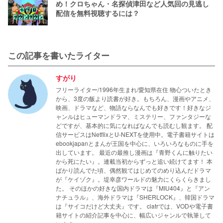
め！クロちゃん・名探偵津田など人気回の見逃し
配信を無料視聴するには？
この記事を書いたライター
すがり
フリーライター/1996年生まれ/愛知県在住 物心ついたとき
から、3度の飯より読書が好き。もちろん、漫画やアニメ、
映画、ドラマなど、物語ならなんでも好きです！好きなジ
ャンルはヒューマンドラマ、ミステリー、ファンタジーな
どですが、基本的に気になればなんでも読むし観ます。 配
信サービスはNetflixとU-NEXTを使用中。電子書籍サイトは
ebookjapanとまんが王国を中心に、いろいろなものに手を
出しています。 最近の最推し漫画は『青野くんに触りたい
から死にたい』。連載当初からずっと追い続けてます！ 本
ばかり読んでた頃、偶然観てはじめてのめり込んだドラマ
が『ケイゾク』。堤幸彦ワールドの魅力にくらくらきまし
た。 そのほかの好きな国内ドラマは『MIU404』と『アン
ナチュラル』、海外ドラマは『SHERLOCK』、韓国ドラマ
は『サイコだけど大丈夫』です。 ciatrでは、VODや電子書
籍サイトの紹介記事を中心に、幅広いジャンルで執筆して