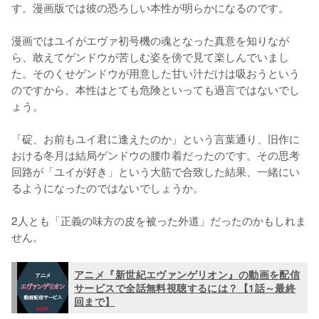
す。漫画版では彼の恐ろしい本性が明らかになるのです。

漫画ではユイがエヴァ初号機の魂となった真意を知りなが
ら、敢えてゲンドウが苦しむ姿を傍で見て楽しんでいまし
た。そのくせゲンドウが用意した甘い汁だけは吸おうという
のですから、本性はとても危険といっても過言ではないでし
ょう。

「碇、お前もユイ君に逢えたのか」という言葉通り、旧作に
おける冬月は結局ゲンドウの腰巾着だったのです。その思考
回路が「ユイが好き」という大筋で合致した結果、一緒にい
るようになったのではないでしょうか。

2人とも「正義の味方の皮を被った外道」だったのかもしれま
せん。
アニメ『新世紀エヴァンゲリオン』の動画を配信
サービスで全話無料視聴するには？【1話～最終
回まで】