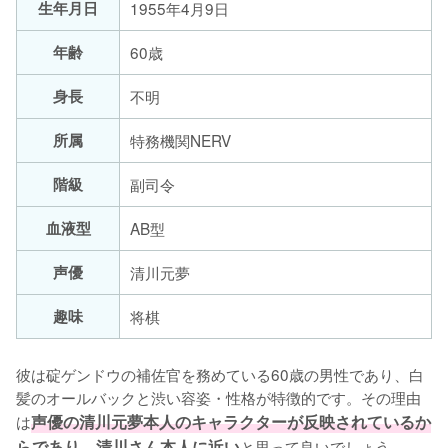
生年月日
1955年4月9日
年齢
60歳
身長
不明
所属
特務機関NERV
階級
副司令
血液型
AB型
声優
清川元夢
趣味
将棋
彼は碇ゲンドウの補佐官を務めている60歳の男性であり、白
髪のオールバックと渋い容姿・性格が特徴的です。その理由
は
声優の清川元夢本人のキャラクターが反映されているか
らであり、清川さん本人に近い
と思って良いでしょう。
