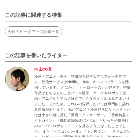
す。

A
特務機関NERVの副司令官であり、碇ゲンドウの補佐官で
この記事に関連する特集
残念ながら本作を無料で観られるサービスはありません
す。オールバックにした白髪が特徴的です。

が、
U-NEXTなら初回会員登録時にもらえるポイントで
実質無料
で観ることが出来ます。
アニメ版の声優は清川元夢が担当しており、冬月コウゾウ
今日のピックアップ記事一覧
のモデルにもなっています。
この記事を書いたライター
向山大揮
漫画・アニメ・映画・特撮が大好きなアラフォー男性で
す。配信サービスはNetflix、Hulu、Amazonプライムを活
用しています。 とにかく「ヒーローもの」が好きで、特撮
作品はもちろんのことバトル漫画・アニメやロボット漫
画・アニメがとても大好きで小さな頃から沢山見てまいり
ました。そのため、これらの分野においては専門的に語れ
る自負があります。 私がアニメ・漫画好きになったきっか
けは小さい頃に見た『勇者エクスカイザー』『勇者特急マ
イトガイン』『機動武闘伝Gガンダム』といった子供向け
のスーパーロボットアニメを見るようになったことでし
た。 また『ドラゴンボール』『キン肉マン』『スラムダン
ク』などジャンプ漫画作品も沢山見ており、地肉となって