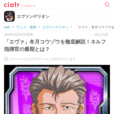
[ シアター ]
エヴァンゲリオン
ciatr
アニメ・漫画
エヴァンゲリオン
「エヴァ」冬月コウゾウ
2026年2月23日更新
向山大揮
「エヴァ」冬月コウゾウを徹底解説！ネルフ
指揮官の最期とは？
このページにはプロモーションが含まれています