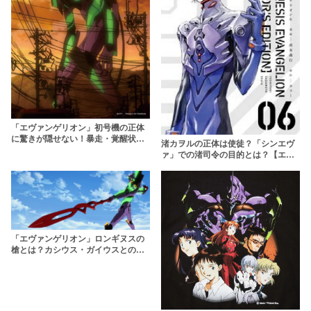
「エヴァンゲリオン」初号機の正体
に驚きが隠せない！暴走・覚醒状態
渚カヲルの正体は使徒？「シンエヴ
の強さの理由を解説
ァ」での渚司令の目的とは？【エヴ
ァンゲリオン】
「エヴァンゲリオン」ロンギヌスの
槍とは？カシウス・ガイウスとの違
いや何本あるかも解説