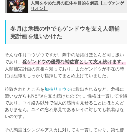
人間をやめた男の正体や目的を解説【エヴァンゲ
リオン】
冬月は危機の中でもゲンドウを支え人類補
完計画を追いかけた
そんな冬月コウゾウですが、劇中の活躍はほとんど同じ扱い
であり、
碇ゲンドウの優秀な補佐官として支え続けます。
人類補完計画の真相を知っており、またゲンドウが不在の時
には組織をしっかり指揮してまとめ上げていました。

拉致されたところを
加持リョウジ
に救出されるなど、危機に
遭いながらもNERVを支え続けたのです。性格は一貫して冷淡
であり、ユイ絡み以外で個人的感情を見せることはほとんど
ありません。ユイの忘れ形見であるレイに対しても執着はな
いのです。

その態度はシンジやアスカに対しても一貫しており、第七使