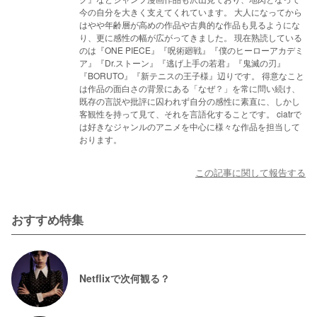
今の自分を大きく支えてくれています。 大人になってから
はやや年齢層が高めの作品や古典的な作品も見るようにな
り、更に感性の幅が広がってきました。 現在熟読している
のは『ONE PIECE』『呪術廻戦』『僕のヒーローアカデミ
ア』『Dr.ストーン』『逃げ上手の若君』『鬼滅の刃』
『BORUTO』『新テニスの王子様』辺りです。 得意なこと
は作品の面白さの背景にある「なぜ？」を常に問い続け、
既存の言説や批評に囚われず自分の感性に素直に、しかし
客観性を持って見て、それを言語化することです。 ciatrで
は好きなジャンルのアニメを中心に様々な作品を担当して
おります。
この記事に関して報告する
おすすめ特集
Netflixで次何観る？