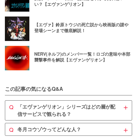
い？【エヴァンゲリオン】
【エヴァ】鈴原トウジの死亡説から映画版の謎や
登場シーンまで徹底解説！
NERV(ネルフ)のメンバー一覧！ロゴの意味や本部
襲撃事件を解説【エヴァンゲリオン】
この記事の気になるQ&A
＋
Q
「エヴァンゲリオン」シリーズはどの層が配
信サービスで観られる？
A
＋
Q
冬月コウゾウってどんな人？
TVアニメシリーズも映画もどちらもU-NEXTで配信中で