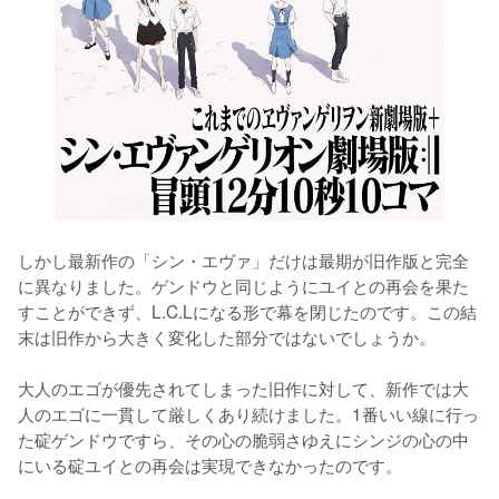
しかし最新作の「シン・エヴァ」だけは最期が旧作版と完全
に異なりました。ゲンドウと同じようにユイとの再会を果た
すことができず、L.C.Lになる形で幕を閉じたのです。この結
末は旧作から大きく変化した部分ではないでしょうか。

大人のエゴが優先されてしまった旧作に対して、新作では大
人のエゴに一貫して厳しくあり続けました。1番いい線に行っ
た碇ゲンドウですら、その心の脆弱さゆえにシンジの心の中
にいる碇ユイとの再会は実現できなかったのです。
