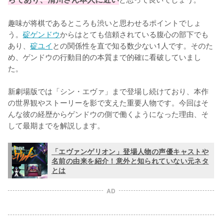
趣味が将棋であるところも渋いと思わせるポイントでしょ
う。
碇ゲンドウ
からはとても信頼されている腹心の部下でも
あり、
碇ユイ
との関係性を直で知る数少ない1人です。そのた
め、ゲンドウの行動目的の本質まで的確に看破していまし
た。

新劇場版では「シン・エヴァ」まで登場し続けており、本作
の世界観やストーリーを影で支えた重要人物です。今回はそ
んな彼の経歴からゲンドウの側で働くようになった理由、そ
して最期までを解説します。
「エヴァンゲリオン」登場人物の声優キャストや
名前の由来を紹介！意外と知られていない元ネタ
とは
AD