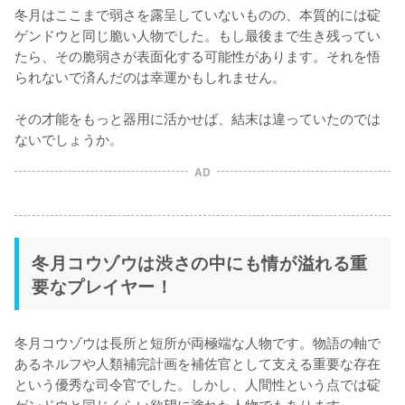
冬月はここまで弱さを露呈していないものの、本質的には碇
ゲンドウと同じ脆い人物でした。もし最後まで生き残ってい
たら、その脆弱さが表面化する可能性があります。それを悟
られないで済んだのは幸運かもしれません。

その才能をもっと器用に活かせば、結末は違っていたのでは
ないでしょうか。
AD
冬月コウゾウは渋さの中にも情が溢れる重
要なプレイヤー！
冬月コウゾウは長所と短所が両極端な人物です。物語の軸で
あるネルフや人類補完計画を補佐官として支える重要な存在
という優秀な司令官でした。しかし、人間性という点では碇
ゲンドウと同じくらい欲望に塗れた人物でもあります。
