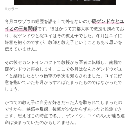
©カラー
冬月コウゾウの経歴を語る上で外せないのが
碇ゲンドウとユ
イとの三角関係
です。彼はかつて京都大学で教授を務めてお
り、碇ゲンドウと碇ユイはその教え子でした。冬月はユイに
好意を抱くのですが、教師と教え子ということもあり思いを
伝えていません。

その後セカンドインパクトで教授から医者に転職し、南極で
碇ゲンドウと再会します。ここで冬月はなんとゲンドウがユ
イと結婚したという衝撃の事実を知らされました。ユイに好
意を抱いていた冬月からすればたまったものではなかったで
しょう。

かつての教え子に自分が好きだった人を取られてしまったの
ですから、嫉妬や反感、後悔が少なからずあったと推測でき
ます。思えばこの時点で冬月、ゲンドウ、ユイの3人が辿る運
命は決まっていたのかもしれません。