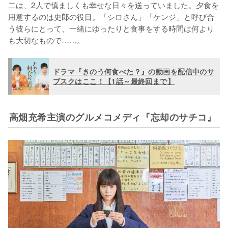
二は、2人で慎ましくも幸せな日々を送っていました。夕食を
用意するのは史郎の役目。「シロさん」「ケンジ」と呼び合
う彼らにとって、一緒にゆったりと食事をする時間は何より
も大切なもので……。
ドラマ『きのう何食べた？』の動画を配信中のサ
ブスクはここ！【1話～最終回まで】
高畑充希主演のグルメコメディ『忘却のサチコ』