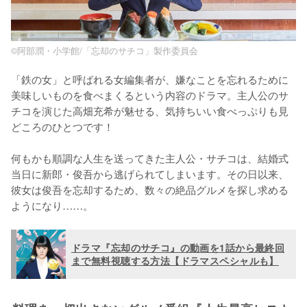
©阿部潤・小学館/「忘却のサチコ」製作委員会
「鉄の女」と呼ばれる女編集者が、嫌なことを忘れるために
美味しいものを食べまくるという内容のドラマ。主人公のサ
チコを演じた高畑充希が魅せる、気持ちいい食べっぷりも見
どころのひとつです！

何もかも順調な人生を送ってきた主人公・サチコは、結婚式
当日に新郎・俊吾から逃げられてしまいます。その日以来、
彼女は俊吾を忘却するため、数々の絶品グルメを探し求める
ようになり……。
ドラマ『忘却のサチコ』の動画を1話から最終回
まで無料視聴する方法【ドラマスペシャルも】