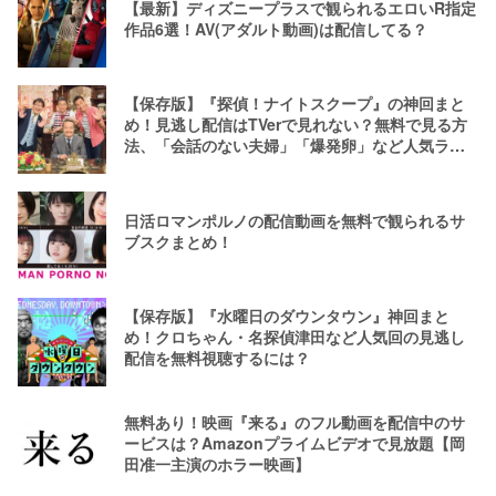
【最新】ディズニープラスで観られるエロいR指定
作品6選！AV(アダルト動画)は配信してる？
【保存版】『探偵！ナイトスクープ』の神回まと
め！見逃し配信はTVerで見れない？無料で見る方
法、「会話のない夫婦」「爆発卵」など人気ラン
キング
日活ロマンポルノの配信動画を無料で観られるサ
ブスクまとめ！
【保存版】『水曜日のダウンタウン』神回まと
め！クロちゃん・名探偵津田など人気回の見逃し
配信を無料視聴するには？
無料あり！映画『来る』のフル動画を配信中のサ
ービスは？Amazonプライムビデオで見放題【岡
田准一主演のホラー映画】