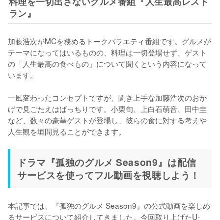
料理を一切出さないグルメ番組『人生最高レスト
ラン』
加藤浩次がMCを務めるトークバラエティ番組です。グルメが
テーマになってはいるものの、料理は一切登場せず、ゲスト
の「人生最高の食べもの」について聞くという内容になって
います。

一風変わったコンセプトですが、聞き上手な加藤浩次のおか
げで見ごたえはばっちりです。小栗旬、上白石萌音、田中圭
など、数々の豪華ゲストが登場し、彼らの食に対する考えや
人生観を垣間見ることができます。
ドラマ『孤独のグルメ Season9』は配信
サービスを使ってフル動画を視聴しよう！
本記事では、『孤独のグルメ Season9』の公式動画を楽しめ
るサービスについて紹介してきました。今回取り上げたU-