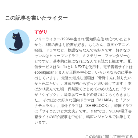
この記事を書いたライター
すがり
フリーライター/1996年生まれ/愛知県在住 物心ついたとき
から、3度の飯より読書が好き。もちろん、漫画やアニメ、
映画、ドラマなど、物語ならなんでも好きです！好きなジ
ャンルはヒューマンドラマ、ミステリー、ファンタジーな
どですが、基本的に気になればなんでも読むし観ます。 配
信サービスはNetflixとU-NEXTを使用中。電子書籍サイトは
ebookjapanとまんが王国を中心に、いろいろなものに手を
出しています。 最近の最推し漫画は『青野くんに触りたい
から死にたい』。連載当初からずっと追い続けてます！ 本
ばかり読んでた頃、偶然観てはじめてのめり込んだドラマ
が『ケイゾク』。堤幸彦ワールドの魅力にくらくらきまし
た。 そのほかの好きな国内ドラマは『MIU404』と『アン
ナチュラル』、海外ドラマは『SHERLOCK』、韓国ドラマ
は『サイコだけど大丈夫』です。 ciatrでは、VODや電子書
籍サイトの紹介記事を中心に、幅広いジャンルで執筆して
います。
この記事に関して報告する