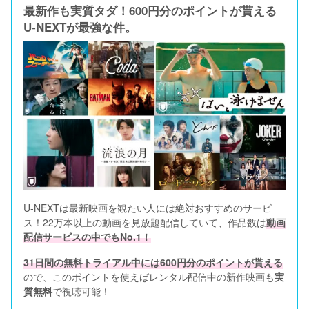
最新作も実質タダ！600円分のポイントが貰える
U-NEXTが最強な件。
U-NEXTは最新映画を観たい人には絶対おすすめのサービ
ス！22万本以上の動画を見放題配信していて、作品数は
動画
配信サービスの中でもNo.1！
31日間の無料トライアル中には600円分のポイントが貰える
ので、このポイントを使えばレンタル配信中の新作映画も
実
質無料
で視聴可能！      