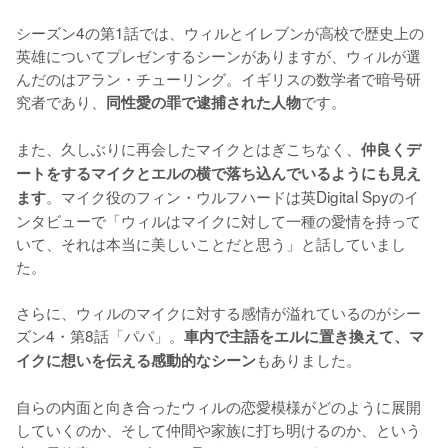
シーズン4の第1話では、ウィルとイレブンが高校で歴史上の
英雄についてプレゼンするシーンがありますが、ウィルが選
んだのはアラン・チューリング。イギリスの数学者で暗号研
究者であり、
です。

同性愛の罪で逮捕された人物
また、久しぶりに再会したマイクとはぎこちなく、
仲良くデ
ートをするマイクとエルの横で落ち込んでいるようにも見え
。マイク役のフィン・ウルフハードは英Digital Spyのイ
ます
ンタビューで「ウィルはマイクに対して一種の愛情を持って
いて、それは本当に美しいことだと思う」と話していまし
た。

さらに、ウィルのマイクに対する感情が溢れているのがシー
ズン4・第8話「パパ」。
車内で主語をエルに置き換えて、マ
もありました。

イクに想いを伝える感動的なシーン
自らの内面と向き合ったウィルの恋愛模様がどのように展開
していくのか、そして仲間や家族に打ち明けるのか、という