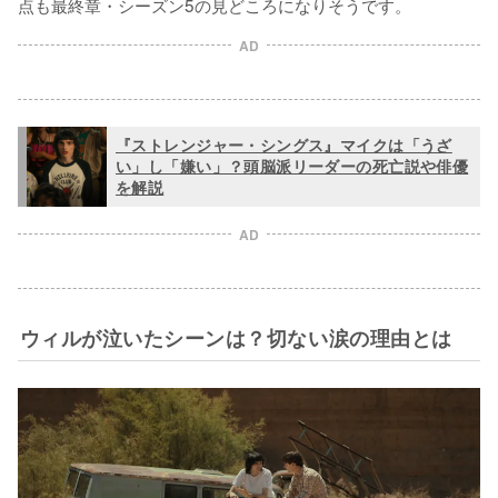
点も最終章・シーズン5の見どころになりそうです。
AD
『ストレンジャー・シングス』マイクは「うざ
い」し「嫌い」？頭脳派リーダーの死亡説や俳優
を解説
AD
ウィルが泣いたシーンは？切ない涙の理由とは