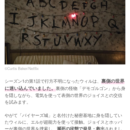
©Curtis Baker/Netflix
シーズン1の第1話で行方不明になったウィルは、
裏側の世界
に迷い込んでいました。
裏側の怪物「デモゴルゴン」から身
を隠しながら、電気を使って表側の世界のジョイスとの交信
を試みます。

やがて「バイヤーズ城」と名付けた秘密基地に身を隠してい
たウィルに、エルが超能力を使って接触。ジョイスとホッパ
ーが裏側の世界を捜索し、
されまし
瀕死の状態で発見・救出