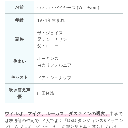
名前
ウィル・バイヤーズ (Will Byers)
年齢
1971年生まれ
母：ジョイス
家族
兄：ジョナサン
父：ロニー
ホーキンス
住まい
→カリフォルニア
キャスト
ノア・シュナップ
吹き替え声
山田瑛瑠
優
ウィルは、マイク、ルーカス、ダスティンの親友。
中学で
は放送部の仲間で、4人でよく「D&D(ダンジョンズ&ドラゴン
ズ)」をプレイしていました。母親と兄と共に暮らしていま