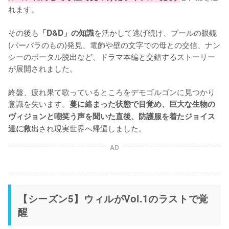
れます。

その後も
を活かして逃げ続け、プールの眼鏡
「D&D」の知識
(バーバラのもの)発見、電飾や壁の文字での母との交信、ナン
シーのポータル脱出など、ドラマ本編と交錯するストーリー
が展開されました。

終盤、疲れ果て歌っているところをデモゴルゴンに見つかり
意識を失います。
蔓に絡まった状態で目覚め、巨大な生物の
ヴィジョンと嘲笑う声を聞いた直後、防護服を着たジョイス
され現実世界へ帰還しました。
達に救出
AD
【シーズン5】ウィルがVol.1のラストで覚
醒