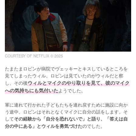
COURTESY OF NETFLIX © 2025
たまたまロビンが病院でヴェッキーとキスしているところを
見てしまったウィル。ロビンは見ていたのがウィルだと察
し、その後
ウィルとマイクのやり取りを見て、彼のマイク
への気持ちにも気付いた
ようでした。

軍に連れて行かれた子どもたちを連れ戻すために施設に向か
う途中、ロビンはそれとなくマイクに自分の話をします。そ
して
その経験から「自分を恐れないで」と語り、「答えは自
のでした。

分の中にある」とウィルを勇気づけた