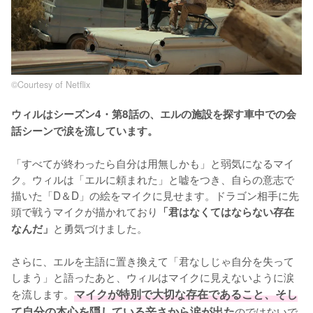
©Courtesy of Netflix
ウィルはシーズン4・第8話の、エルの施設を探す車中での会
話シーンで涙を流しています。
「すべてが終わったら自分は用無しかも」と弱気になるマイ
ク。ウィルは「エルに頼まれた」と嘘をつき、自らの意志で
描いた「D＆D」の絵をマイクに見せます。ドラゴン相手に先
頭で戦うマイクが描かれており
「君はなくてはならない存在
と勇気づけました。

なんだ」
さらに、エルを主語に置き換えて「君なしじゃ自分を失って
しまう」と語ったあと、ウィルはマイクに見えないように涙
を流します。
マイクが特別で大切な存在であること、そし
て自分の本心を隠している辛さから涙が出た
のではないで