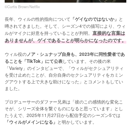
©Curtis Brown/Netflix
長年、ウィルの性的指向について
と
「ゲイなのではないか」
噂されてきました。そして、シーズン4での描写により、ウィ
ルがマイクに好意を持っていることが判明。
直接的な言葉は
ありませんが、ゲイであることが明らかになったのです。
ウィル役の
ノア・シュナップ自身も、2023年に同性愛者であ
しています。その後の米
ることを「TikTok」にて公表
「Variety」のインタビューで、「ウィルがセクシュアリティ
を受け止めたことが、自分自身のセクシュアリティをカミン
グアウトする上で大きな助けになった」とコメントもしてい
ました。

プロデューサーのダファー兄弟は「彼のこの感情的な変化こ
そが、シリーズ全体を繋ぐものになると思っています」とし
たうえで、2025年11月27日から配信予定のシーズン5では
と明かしています。
「ウィルがメインになる」