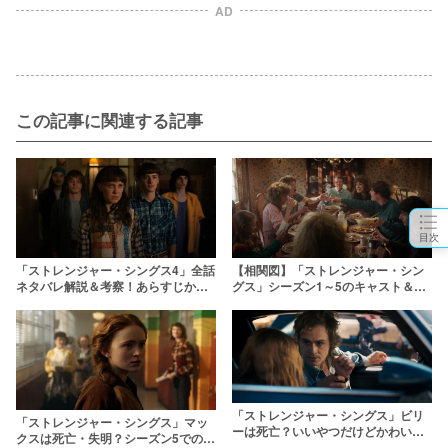
AD
この記事に関連する記事
目次
「ストレンジャー・シングス4」全話
【相関図】「ストレンジャー・シン
ネタバレ解説＆考察！あらすじから
グス」シーズン1～5のキャスト＆登
明かされる衝撃のラストを振り返る
場人物一覧！子役の現在や不仲説の
真相は？
「ストレンジャー・シングス」ビリ
「ストレンジャー・シングス」マッ
ーは死亡？いいやつだけどかわいそ
クスは死亡・失明？シーズン5での再
うな彼の過去や母親を解説