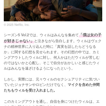
© 2025 Netflix, Inc.
シーズン5 Vol.2では、ウィルはみんなを集めて
「僕は女の子
が好きじゃない」
と泣きながら告白します。ウィルはヴェク
ナの精神世界に入り込んだ時に「真実を話したらどうなる
か」に関する幻想を見せられます。その幻想の中では、カミ
ングアウトしたウィルに対し、何人かはただウィルが苦しむ
のではないかと心配し、そこで自分がおかしいと感じたウィ
ルはみんなを遠ざけるようになったという。

しかし、実際には、元々ウィルのセクシュアリティに気づい
ていたジョナサンやロビンだけでなく、
マイクを含めた仲間
たちもウィルを受け入れました。
このカミングアウトを通し、自信を身につけたウィルは、エ