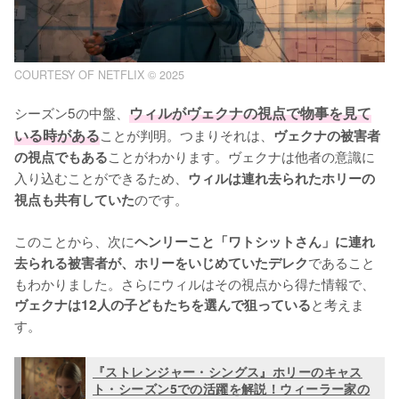
COURTESY OF NETFLIX © 2025
シーズン5の中盤、
ウィルがヴェクナの視点で物事を見て
いる時がある
ことが判明。つまりそれは、
ヴェクナの被害者
ことがわかります。ヴェクナは他者の意識に
の視点でもある
入り込むことができるため、
ウィルは連れ去られたホリーの
のです。

視点も共有していた
このことから、次に
ヘンリーこと「ワトシットさん」に連れ
であること
去られる被害者が、ホリーをいじめていたデレク
もわかりました。さらにウィルはその視点から得た情報で、
と考えま
ヴェクナは12人の子どもたちを選んで狙っている
す。
『ストレンジャー・シングス』ホリーのキャス
ト・シーズン5での活躍を解説！ウィーラー家の