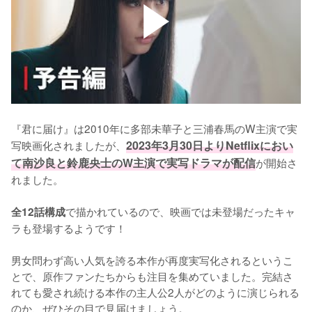
『君に届け』は2010年に多部未華子と三浦春馬のW主演で実
写映画化されましたが、
2023年3月30日よりNetflixにおい
て南沙良と鈴鹿央士のW主演で実写ドラマが配信
が開始さ
れました。

で描かれているので、映画では未登場だったキャ
全12話構成
ラも登場するようです！

男女問わず高い人気を誇る本作が再度実写化されるというこ
とで、原作ファンたちからも注目を集めていました。完結さ
れても愛され続ける本作の主人公2人がどのように演じられる
のか、ぜひその目で見届けましょう。