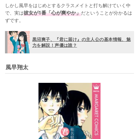
しかし風早をはじめとするクラスメイトと打ち解けていく中
で、実は
彼女が1番「心が爽やか」
だということが分かるは
ずです。
黒沼爽子、『君に届け』の主人公の基本情報、魅
力を解説！声優は誰？
風早翔太