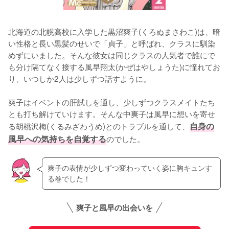
北海道の北幌高校に入学した黒沼爽子(くろぬまさわこ)は、暗
い性格と長い黒髪のせいで「貞子」と呼ばれ、クラスに馴染
めずにいました。そんな彼女は同じクラスの人気者で誰にで
も分け隔てなく接する風早翔太(かぜはやしょうた)に憧れてお
り、いつしか2人は少しずつ話すように。

爽子はイベントの肝試しを通し、少しずつクラスメイトたち
とも打ち解けていけます。そんな中爽子は風早に想いを寄せ
る胡桃沢梅(くるみざわうめ)とのトラブルを通して、
自身の
風早への気持ちを自覚する
のでした。
爽子の表情が少しずつ変わっていく姿に胸キュンす
る巻でした！
爽子と風早の出会いを