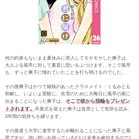
何の約束もないまま夏休みに突入してモヤモヤした爽子は、
大人ぶる風早に対して素直に思いをぶつけます。そこで風早
も、ずっと爽子に憧れていたことを打ち明けるのでした。

その後爽子はかつて確執のあったクラスメイト・くるみとも
和解し、いよいよ受験に。吹雪のために大晦日に風早の家に
泊まることになった爽子は、
そこで彼から指輪をプレゼン
トされます。
卒業式を迎えた爽子は首席として答辞を読み、
3年間の気持ちを綴ります。

その後違う大学に進学するため離れることになった爽子と風
早ですが、強い想いを持っている2人は未来を確信するのでし