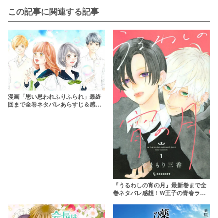
この記事に関連する記事
漫画「思い思われふりふられ」最終
回まで全巻ネタバレあらすじ＆感
想！結末はどうなる？
『うるわしの宵の月』最新巻まで全
巻ネタバレ感想！W王子の青春ラブ
ストーリーが尊い