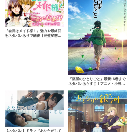
『会長はメイド様！』魅力や最終回
をネタバレありで解説【完璧変態イ
ケメン×鬼会長】
『薬屋のひとりごと』最新16巻まで
ネタバレあらすじ！アニメ・小説も
最終回まで解説&考察
【ネタバレ】ドラマ『あなたがして