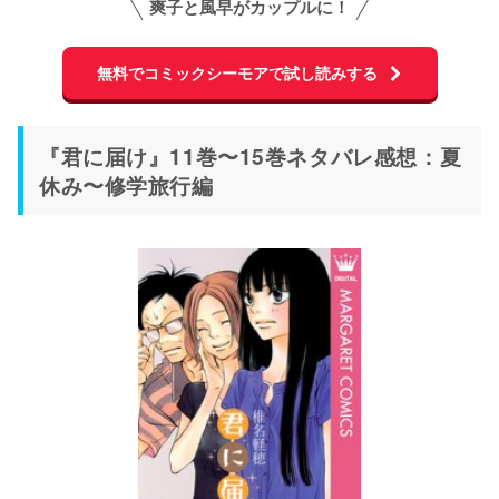
爽子と風早がカップルに！
無料でコミックシーモアで試し読みする
『君に届け』11巻〜15巻ネタバレ感想：夏
休み〜修学旅行編