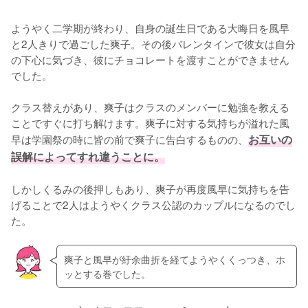
ようやく二学期が終わり、自身の誕生日である大晦日を風早
と2人きりで過ごした爽子。その後バレンタインで彼女は自分
の下心に気づき、彼にチョコレートを渡すことができません
でした。

クラス替えがあり、爽子はクラスのメンバーに勉強を教える
ことですぐに打ち解けます。爽子に対する気持ちが溢れた風
早は学園祭の時に皆の前で爽子に告白するものの、
お互いの
誤解によってすれ違うことに。
しかしくるみの後押しもあり、爽子が再度風早に気持ちを告
げることで2人はようやくクラス公認のカップルになるのでし
た。
爽子と風早が紆余曲折を経てようやくくっつき、ホ
ッとする巻でした。