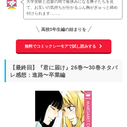
大学受験と恋愛の間で板挟みになる爽子たちを見
て、お互いの気持ちが分かるぶん胸がぎゅっと締め
付けられます……。
高校3年生編の始まりを
無料でコミックシーモアで試し読みする
【最終回】『君に届け』26巻〜30巻ネタバ
レ感想：進路〜卒業編