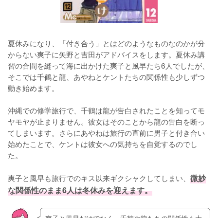
夏休みになり、「付き合う」とはどのようなものなのかが分
からない爽子に矢野と吉田がアドバイスをします。夏休み講
習の合間を縫って海に出かけた爽子と風早たち6人でしたが、
そこでは千鶴と龍、あやねとケントたちの関係性も少しずつ
動き始めます。

沖縄での修学旅行で、千鶴は龍が告白されたことを知ってモ
ヤモヤが止まりません。彼女はそのことから龍の告白を断っ
てしまいます。さらにあやねは旅行の直前に男子と付き合い
始めたことで、ケントは彼女への気持ちを自覚するのでし
た。

爽子と風早も旅行でのキス以来ギクシャクしてしまい、
微妙
な関係性のまま6人は冬休みを迎えます。
爽子と風早だけでなく、千鶴や龍たちの関係性も大