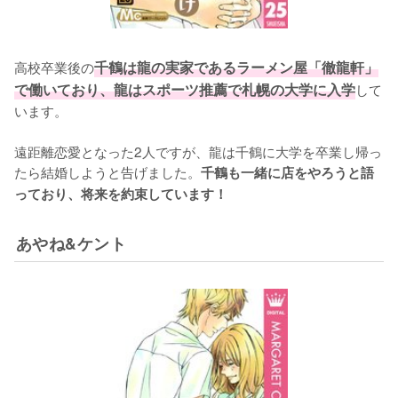
高校卒業後の
千鶴は龍の実家であるラーメン屋「徹龍軒」
で働いており、龍はスポーツ推薦で札幌の大学に入学
して
います。

遠距離恋愛となった2人ですが、龍は千鶴に大学を卒業し帰っ
たら結婚しようと告げました。
千鶴も一緒に店をやろうと語
っており、将来を約束しています！
あやね&ケント