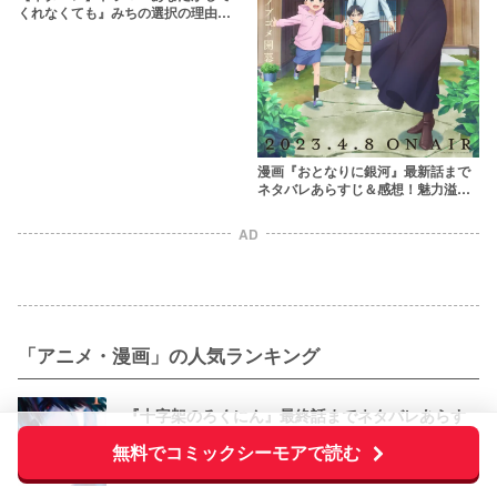
くれなくても』みちの選択の理由
は？原作漫画での結末も解説
漫画『おとなりに銀河』最新話まで
ネタバレあらすじ＆感想！魅力溢れ
るかわいいふたりに胸キュン必至
AD
「アニメ・漫画」の人気ランキング
『十字架のろくにん』最終話までネタバレあらす
じ解説！至極京の死亡を含む全ターゲットの最後
無料でコミックシーモアで読む
を徹底解説