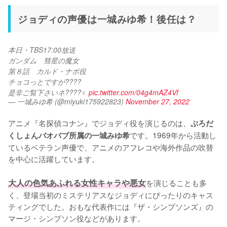
ジョディの声優は一城みゆ希！後任は？
本日・TBS17:00放送
ガンダム　彗星の魔女
第８話　カルド・ナボ役
チョコっとですが????
是非ご覧下さいネ????‍♀️ 
pic.twitter.com/04g4mAZ4Vf
— 一城みゆ希 (@miyuki175922823)
November 27, 2022
アニメ『名探偵コナン』でジョディ役を演じるのは、
ぷろだ
です。1969年から活動し
くしょんバオバブ所属の一城みゆ希
ているベテラン声優で、アニメのアフレコや海外作品の吹替
を中心に活躍しています。

大人の色気あふれる女性キャラや悪女
を演じることも多
く、登場当初のミステリアスなジョディにぴったりのキャス
ティングでした。おもな代表作には『ザ・シンプソンズ』の
マージ・シンプソン役などがあります。
