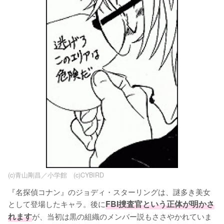
(c)青山剛昌／小学館 (c)CYBIRD
『名探偵コナン』のジョディ・スターリングは、謎多き美女
として登場したキャラ。後に
FBI捜査官という正体が明かさ
れます
が、当初は黒の組織のメンバー説もささやかれていま