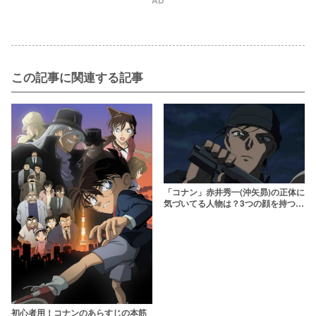
AD
この記事に関連する記事
「コナン」赤井秀一(沖矢昴)の正体に
気づいてる人物は？3つの顔を持つ凄
腕スナイパーを解説
初心者用！コナンのあらすじの本筋