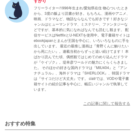
すがり
フリーライター/1996年生まれ/愛知県在住 物心ついたとき
から、3度の飯より読書が好き。もちろん、漫画やアニメ、
映画、ドラマなど、物語ならなんでも好きです！好きなジ
ャンルはヒューマンドラマ、ミステリー、ファンタジーな
どですが、基本的に気になればなんでも読むし観ます。 配
信サービスはNetflixとU-NEXTを使用中。電子書籍サイトは
ebookjapanとまんが王国を中心に、いろいろなものに手を
出しています。 最近の最推し漫画は『青野くんに触りたい
から死にたい』。連載当初からずっと追い続けてます！ 本
ばかり読んでた頃、偶然観てはじめてのめり込んだドラマ
が『ケイゾク』。堤幸彦ワールドの魅力にくらくらきまし
た。 そのほかの好きな国内ドラマは『MIU404』と『アン
ナチュラル』、海外ドラマは『SHERLOCK』、韓国ドラマ
は『サイコだけど大丈夫』です。 ciatrでは、VODや電子書
籍サイトの紹介記事を中心に、幅広いジャンルで執筆して
います。
この記事に関して報告する
おすすめ特集