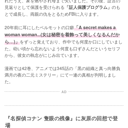
れたうえ、家を燃やされ母まで失いました。その後、証言の
見返りとして保護を受けられる
のも
「証人保護プログラム」
とで成長し、両親の仇をとるためFBIに入ります。

20年前に耳にしたベルモットの口癖
「A secret makes a 
woman woman...(女は秘密を着飾って美しくなるんだか
ら…)」
をずっと覚えており、作中でも何度か口にしていまし
た。幼い頃から忘れないよう何度も口ずさんだというセリフ
から、彼女の執念がにじみ出ています。

漫画では42巻、アニメでは345話の「黒の組織と真っ向勝負 
満月の夜の二元ミステリー」にて一連の真相が判明しまし
た。
AD
『名探偵コナン 隻眼の残像』に灰原の回想で登
場