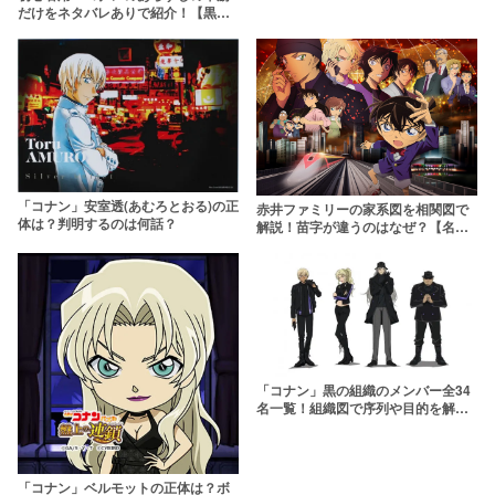
だけをネタバレありで紹介！【黒の
組織・赤井ファミリー・FBI】
「コナン」安室透(あむろとおる)の正
赤井ファミリーの家系図を相関図で
体は？判明するのは何話？
解説！苗字が違うのはなぜ？【名探
偵コナン】
「コナン」黒の組織のメンバー全34
名一覧！組織図で序列や目的を解
説！
「コナン」ベルモットの正体は？ボ