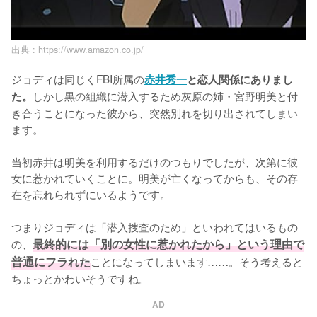
出典 :
https://www.amazon.co.jp/
ジョディは同じくFBI所属の
赤井秀一
と恋人関係にありまし
しかし黒の組織に潜入するため灰原の姉・宮野明美と付
た。
き合うことになった彼から、突然別れを切り出されてしまい
ます。

当初赤井は明美を利用するだけのつもりでしたが、次第に彼
女に惹かれていくことに。明美が亡くなってからも、その存
在を忘れられずにいるようです。

つまりジョディは「潜入捜査のため」といわれてはいるもの
の、
最終的には「別の女性に惹かれたから」という理由で
普通にフラれた
ことになってしまいます……。そう考えると
ちょっとかわいそうですね。
AD