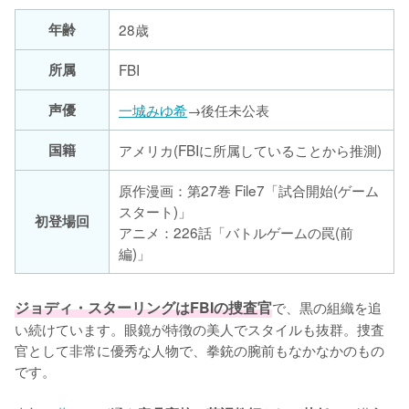
年齢
28歳
所属
FBI
声優
一城みゆ希
→後任未公表
国籍
アメリカ(FBIに所属していることから推測)
原作漫画：第27巻 File7「試合開始(ゲーム
スタート)」
初登場回
アニメ：226話「バトルゲームの罠(前
編)」
ジョディ・スターリングはFBIの捜査官
で、黒の組織を追
い続けています。眼鏡が特徴の美人でスタイルも抜群。捜査
官として非常に優秀な人物で、拳銃の腕前もなかなかのもの
です。
