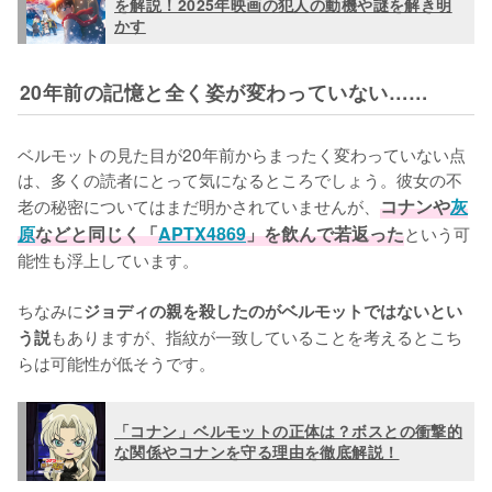
を解説！2025年映画の犯人の動機や謎を解き明
かす
20年前の記憶と全く姿が変わっていない……
ベルモットの見た目が20年前からまったく変わっていない点
は、多くの読者にとって気になるところでしょう。彼女の不
老の秘密についてはまだ明かされていませんが、
コナンや
灰
原
などと同じく「
APTX4869
」を飲んで若返った
という可
能性も浮上しています。

ちなみに
ジョディの親を殺したのがベルモットではないとい
もありますが、指紋が一致していることを考えるとこち
う説
らは可能性が低そうです。
「コナン」ベルモットの正体は？ボスとの衝撃的
な関係やコナンを守る理由を徹底解説！