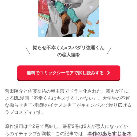
拗らせ不幸くん×スパダリ強運くん
の恋人編を
無料でコミックシーモアで試し読みする
曽田陵介と佐藤友祐のW主演でドラマ化された、露もが子に
よるBL漫画『不幸くんはキスするしかない』。大学生の不運
な拗らせ男子×強運のイケメン男子がキャンパスで繰り広げる
ラブコメディです。

原作漫画は全2巻で完結し、最新2巻は2人が恋人になってか
らのイチャラブが満載！この記事では、
本作のあらすじをネ