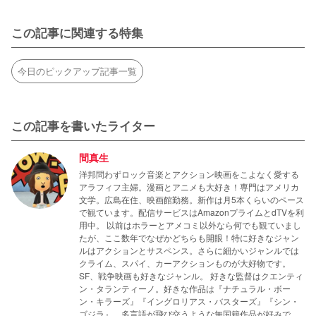
この記事に関連する特集
今日のピックアップ記事一覧
この記事を書いたライター
間真生
洋邦問わずロック音楽とアクション映画をこよなく愛する
アラフィフ主婦。漫画とアニメも大好き！専門はアメリカ
文学。広島在住、映画館勤務。新作は月5本くらいのペース
で観ています。配信サービスはAmazonプライムとdTVを利
用中。 以前はホラーとアメコミ以外なら何でも観ていまし
たが、ここ数年でなぜかどちらも開眼！特に好きなジャン
ルはアクションとサスペンス。さらに細かいジャンルでは
クライム、スパイ、カーアクションものが大好物です。
SF、戦争映画も好きなジャンル。 好きな監督はクエンティ
ン・タランティーノ。好きな作品は『ナチュラル・ボー
ン・キラーズ』『イングロリアス・バスターズ』『シン・
ゴジラ』。多言語が飛び交うような無国籍作品が好みで、