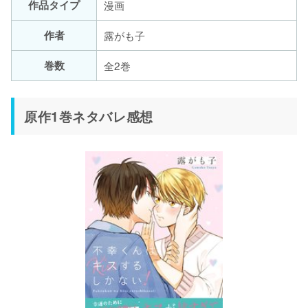
作品タイプ
漫画
作者
露がも子
巻数
全2巻
原作1巻ネタバレ感想