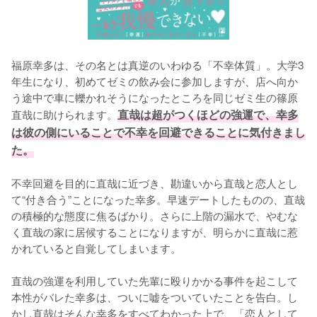
福原幸多は、その名とは真逆のいわゆる「不幸体質」。大学3
年生になり、初めてゼミの飲み会に参加しますが、店へ向か
う途中で車に轢かれそうになったところを同じゼミ生の篠原
直哉に助けられます。
直哉は超がつくほどの強運で、幸多
は彼の側にいることで不幸を回避できることに気付きまし
た。
不幸回避を目的に直哉に近づき、勘違いから直哉と恋人とし
て“付き合う”ことになった幸多。早速デートしたものの、直哉
の積極的な態度に焦るばかり。さらに上階の漏水で、やむな
く直哉の家に居候することになりますが、明らかに直哉に惹
かれていると自覚してしまいます。

直哉の強運を利用していた先輩に殴りかかる事件を起こして
本性がバレた幸多は、ついに嘘をついていたことを告白。し
かし直哉はそんな幸多をすべてわかった上で、「恋人として