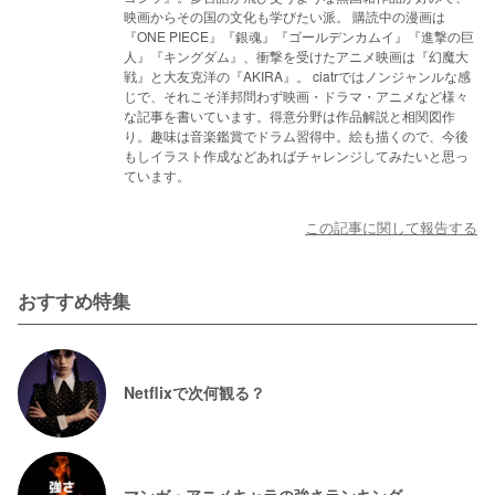
映画からその国の文化も学びたい派。 購読中の漫画は
『ONE PIECE』『銀魂』『ゴールデンカムイ』『進撃の巨
人』『キングダム』、衝撃を受けたアニメ映画は『幻魔大
戦』と大友克洋の『AKIRA』。 ciatrではノンジャンルな感
じで、それこそ洋邦問わず映画・ドラマ・アニメなど様々
な記事を書いています。得意分野は作品解説と相関図作
り。趣味は音楽鑑賞でドラム習得中。絵も描くので、今後
もしイラスト作成などあればチャレンジしてみたいと思っ
ています。
この記事に関して報告する
おすすめ特集
Netflixで次何観る？
マンガ・アニメキャラの強さランキング