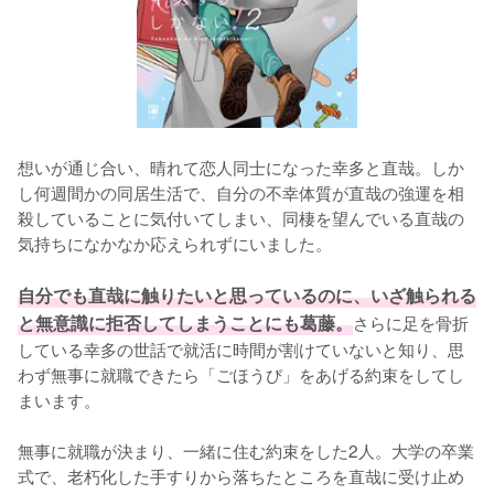
想いが通じ合い、晴れて恋人同士になった幸多と直哉。しか
し何週間かの同居生活で、自分の不幸体質が直哉の強運を相
殺していることに気付いてしまい、同棲を望んでいる直哉の
気持ちになかなか応えられずにいました。

自分でも直哉に触りたいと思っているのに、いざ触られる
と無意識に拒否してしまうことにも葛藤。
さらに足を骨折
している幸多の世話で就活に時間が割けていないと知り、思
わず無事に就職できたら「ごほうび」をあげる約束をしてし
まいます。

無事に就職が決まり、一緒に住む約束をした2人。大学の卒業
式で、老朽化した手すりから落ちたところを直哉に受け止め