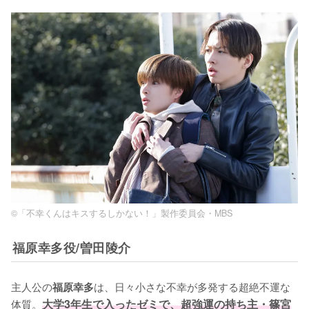
©「不幸くんはキスするしかない！」製作委員会・MBS
福原幸多役/曽田陵介
主人公の
は、日々小さな不幸が多発する超絶不運な
福原幸多
体質。
大学3年生で入ったゼミで、超強運の持ち主・篠宮