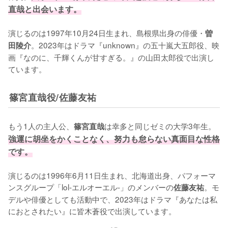
直哉と出会います。
演じるのは1997年10月24日生まれ、島根県出身の俳優・
曽
。2023年はドラマ『unknown』の五十嵐大五郎役、映
田陵介
画『なのに、千輝くんが甘すぎる。』の山田太郎役で出演し
ています。
篠宮直哉役/佐藤友祐
もう1人の主人公、
は幸多と同じゼミの大学3年生。
篠宮直哉
強運に胡坐をかくことなく、努力も怠らない真面目な性格
です。
演じるのは1996年6月11日生まれ、北海道出身、パフォーマ
ンスグループ「lol-エルオーエル-」のメンバーの
。モ
佐藤友祐
デルや俳優としても活動中で、2023年はドラマ『あなたは私
におとされたい』に皆木蒼役で出演しています。