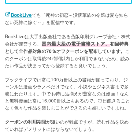
でも『死神の初恋～没落華族の令嬢は愛を知ら
BookLive
ない死神に嫁ぐ～』を配信中です。
BookLiveは大手出版会社である凸版印刷グループ会社・株式
会社が運営する、
国内最大級の電子書籍ストア。
初回特典
こ
として全作品対象の70％オフクーポンを配布しています。
のクーポンは取得後24時間以内しか利用できないため、読み
たい作品が決まってから登録すると良いでしょう。
ブックライブでは常に100万冊以上の書籍が揃っており、ジ
ャンルは漫画やラノベだけでなく、小説やビジネス書まで多
岐にわたります。中でも特に品揃えが豊富なのは漫画！なん
と無料漫画は常に16,000冊以上もあるので、毎日飽きること
なく色々な作品を楽しむことができるのも嬉しいですよね。
のが難点ですが、読む作品を決め
クーポンの利用期限が短い
ていればデメリットにはならないでしょう。