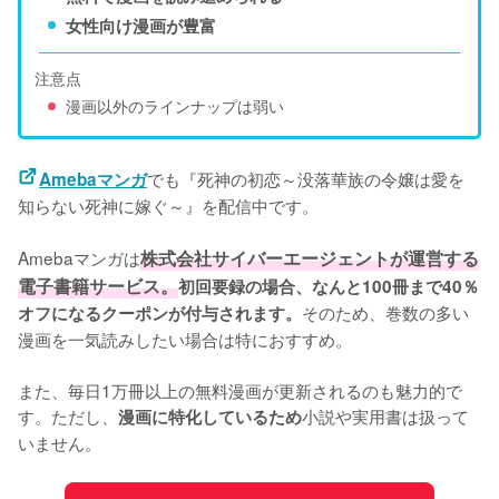
女性向け漫画が豊富
注意点
漫画以外のラインナップは弱い
でも『死神の初恋～没落華族の令嬢は愛を
Amebaマンガ
知らない死神に嫁ぐ～』を配信中です。
Amebaマンガは
株式会社サイバーエージェントが運営する
電子書籍サービス。
初回要録の場合、なんと100冊まで40％
そのため、巻数の多い
オフになるクーポンが付与されます。
漫画を一気読みしたい場合は特におすすめ。
また、毎日1万冊以上の無料漫画が更新されるのも魅力的で
す。ただし、
小説や実用書は扱って
漫画に特化しているため
いません。