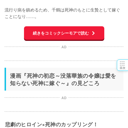
流行り病を鎮めるため、千鶴は死神のもとに生贄として嫁ぐ
ことになり……。
続きをコミックシーモアで読む
AD
目次
漫画『死神の初恋～没落華族の令嬢は愛を
知らない死神に嫁ぐ～』の見どころ
AD
悲劇のヒロイン×死神のカップリング！