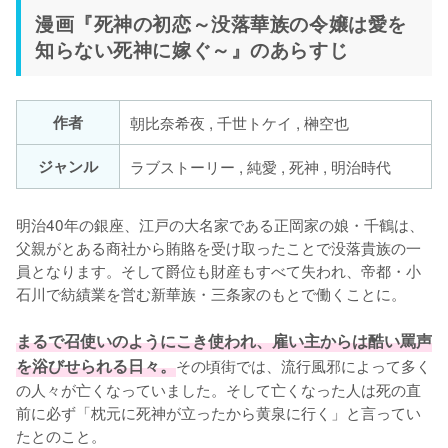
漫画『死神の初恋～没落華族の令嬢は愛を
知らない死神に嫁ぐ～』のあらすじ
作者
朝比奈希夜 , 千世トケイ , 榊空也
ジャンル
ラブストーリー , 純愛 , 死神 , 明治時代
明治40年の銀座、江戸の大名家である正岡家の娘・千鶴は、
父親がとある商社から賄賂を受け取ったことで没落貴族の一
員となります。そして爵位も財産もすべて失われ、帝都・小
石川で紡績業を営む新華族・三条家のもとで働くことに。

まるで召使いのようにこき使われ、雇い主からは酷い罵声
を浴びせられる日々。
その頃街では、流行風邪によって多く
の人々が亡くなっていました。そして亡くなった人は死の直
前に必ず「枕元に死神が立ったから黄泉に行く」と言ってい
たとのこと。
