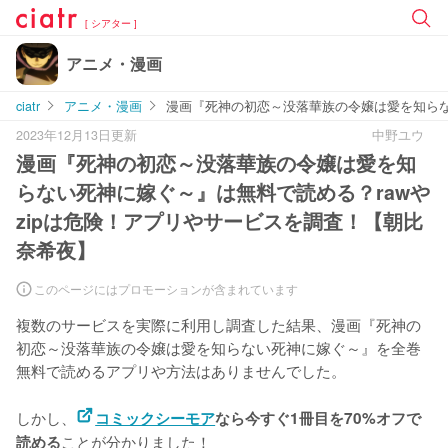
[ シアター ]
アニメ・漫画
ciatr
アニメ・漫画
漫画『死神の初恋～没落華族の令嬢は愛を知らな
2023年12月13日更新
中野ユウ
漫画『死神の初恋～没落華族の令嬢は愛を知
らない死神に嫁ぐ～』は無料で読める？rawや
zipは危険！アプリやサービスを調査！【朝比
奈希夜】
このページにはプロモーションが含まれています
複数のサービスを実際に利用し調査した結果、漫画『死神の
初恋～没落華族の令嬢は愛を知らない死神に嫁ぐ～』を
全巻
無料で読めるアプリや方法はありませんでした。
しかし、
コミックシーモア
なら今すぐ1冊目を70%オフで
ことが分かりました！
読める