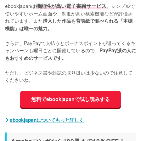
ebookjapanは
機能性が高い電子書籍サービス
。シンプルで
使いやすいホーム画面や、制度が高い検索機能などが評価さ
れています。また
購入した作品を背表紙で並べられる「本棚
機能」は唯一の魅力。
さらに、PayPayで支払うとボーナスポイントが返ってくるキ
ャンペーンも曜日ごとに開催しているので、
PayPay派の人に
もおすすめのサービスです。
ただし、ビジネス書や雑誌の取り扱いは少ないので注意して
くださいね。
無料でebookjapanで試し読みする
ebookjapanについてもっと詳しく
Amebaマンガなら100冊まで40％OFF！