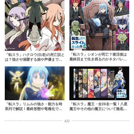
「転スラ」シオンが死亡？復活後は
「転スラ」ハクロウ(白老)の死亡説と
最終回まで生き残るのかネタバレ考
は？強さや溺愛する娘や声優まで徹
察【転生したらスライムだった件】
底解説！
「転スラ」リムルの強さ・能力を時
「転スラ」魔王・全28名一覧！八星
系列で解説！最終形態や竜種化で最
魔王やその他の魔王について徹底解
強の魔王に！？【転生したらスライ
剖&強さランキング！
ムだった件】
AD