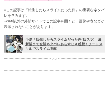
※この記事は『転生したらスライムだった件』の重要なネタバ
レを含みます。

※ciatr以外の外部サイトでこの記事を開くと、画像や表などが
表示されないことがあります。
小説「転生したらスライムだった件(転スラ)」最
新話まで全話ネタバレあらすじ＆感想！チートス
キルでスライム覚醒
AD
L
o
/
U
a
n
d
m
e
u
d
t
:
e
1
0
0