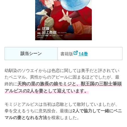
該当シーン
書籍版
14巻
幼馴染のソウエイからは色恋に関しては奥手だと評されてい
たベニマル。異性からのアピールに固まるほどでしたが、最
終的に
天狗の里の族長の娘モミジと、獣王国の三獣士筆頭
アルビスの2人を妻として迎えています。
モミジとアルビスは当初は恋敵として敵対していましたが、
拳を交えるうちに意気投合。最後は
2人で協力して一緒にベニ
を模索しました。

マルの妻となれる方法