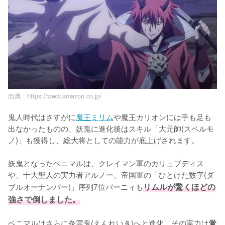
出典 :
https://www.amazon.co.jp/
鬼人時代はさすがに
魔王ミリム
や魔王カリオンには手も足も
出なかったものの、妖鬼に進化後はスキル「大元帥(スベルモ
ノ)」も獲得し、総大将としての能力が底上げされます。

妖鬼となったベニマルは、クレイマン軍のカリュブディス
や、十大聖人の実力者アルノー、帝国軍の「ひとけた数字(ダ
ブルオーナンバー)」序列7位バーニィも
リムルが驚くほどの
強さで倒しました。
ベニマルはさらに炎霊鬼(えんれいき)へと進化、その実力は
覚