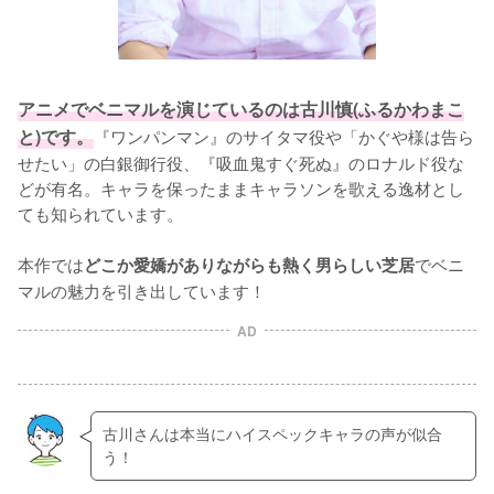
アニメでベニマルを演じているのは古川慎(ふるかわまこ
と)です。
『ワンパンマン』のサイタマ役や「かぐや様は告ら
せたい」の白銀御行役、『吸血鬼すぐ死ぬ』のロナルド役な
どが有名。キャラを保ったままキャラソンを歌える逸材とし
ても知られています。

本作では
でベニ
どこか愛嬌がありながらも熱く男らしい芝居
マルの魅力を引き出しています！
AD
古川さんは本当にハイスペックキャラの声が似合
う！