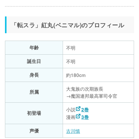
「転スラ」紅丸(ベニマル)のプロフィール
年齢
不明
誕生日
不明
身長
約180cm
大鬼族の次期族長
所属
→魔国連邦最高軍司令官
小説
2巻
初登場
漫画
3巻
声優
古川慎