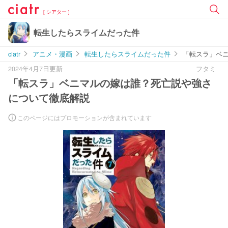
[ シアター ]
転生したらスライムだった件
ciatr
アニメ・漫画
転生したらスライムだった件
「転スラ」ベ
2024年4月7日更新
フタミ
「転スラ」ベニマルの嫁は誰？死亡説や強さ
について徹底解説
このページにはプロモーションが含まれています