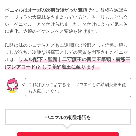
故郷を滅ぼさ
ベニマルはオーガの次期首領だった若頭です。
れ、ジュラの大森林をさまよっているところ、リムルと出会
い「ベニマル」と名付けられました。名付けによって鬼人族
に進化、赤髪のイケメンへと変貌を遂げます。

以降は妹のシュナらとともに連邦国の幹部として活躍。腕っ
ぷしが立ち、冷静な指揮官としての素質を開花させたベニマ
ルは、
リムル配下・聖魔十二守護王の四天王筆頭・赫怒王
(フレアロード)として覚醒魔王に至ります。
これはかっこよすぎる！ソウエイとの幼馴染兼主従
も大変よいです。
ベニマルの初登場話を