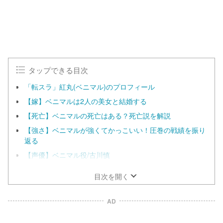
.
0
0
%
タップできる目次
「転スラ」紅丸(ベニマル)のプロフィール
【嫁】ベニマルは2人の美女と結婚する
【死亡】ベニマルの死亡はある？死亡説を解説
【強さ】ベニマルが強くてかっこいい！圧巻の戦績を振り
返る
【声優】ベニマル役/古川慎
目次を開く
AD