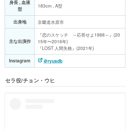
身長 , 血液
183cm , A型
型
出身地
京畿道水原市
『恋のスケッチ ～応答せよ1988～』(20
主な出演作
15年〜2016年)
『LOST 人間失格』(2021年)
Instagram
＠ryusdb
セラ役/チョン・ウヒ