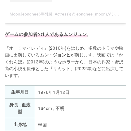
MoonJeonghee(문정희, Actress)(@jeonghee_moon)がシェアした投稿
ゲームの参加者の1人であるムンジュン
。

『オー！マイレディ』(2010年)をはじめ、多数のドラマや映
画に出演している
が演じます。映画では『か
ムン・ジョンヒ
くれんぼ』(2013年)のようなホラーから、日本の作家・野沢
尚の小説を原作とした『リミット』(2022年)などに出演して
います。
生年月日
1976年1月12日
身長 , 血液
164cm , 不明
型
出身地
韓国