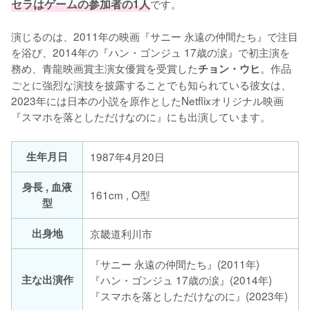
セラはゲームの参加者の1人
です。

演じるのは、2011年の映画『サニー 永遠の仲間たち』で注目
を浴び、2014年の『ハン・ゴンジュ 17歳の涙』で初主演を
務め、青龍映画賞主演女優賞を受賞した
。作品
チョン・ウヒ
ごとに強烈な演技を披露することでも知られている彼女は、
2023年には日本の小説を原作としたNetflixオリジナル映画
『スマホを落としただけなのに』にも出演しています。
生年月日
1987年4月20日
身長 , 血液
161cm , O型
型
出身地
京畿道利川市
『サニー 永遠の仲間たち』(2011年)
主な出演作
『ハン・ゴンジュ 17歳の涙』(2014年)
『スマホを落としただけなのに』(2023年)