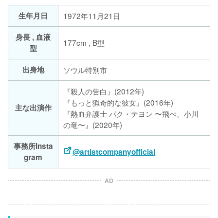
生年月日
1972年11月21日
身長 , 血液
177cm , B型
型
出身地
ソウル特別市
『殺人の告白』(2012年)
『もっと猟奇的な彼女』(2016年)
主な出演作
『熱血弁護士 パク・テヨン 〜飛べ、小川
の竜〜』(2020年)
事務所Insta
@artistcompanyofficial
gram
AD