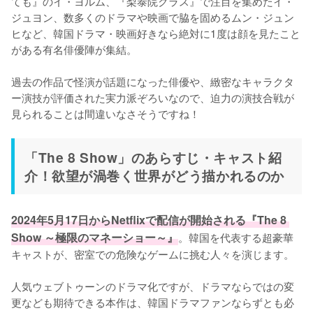
ても』のイ・ヨルム、『梨泰院クラス』で注目を集めたイ・
ジュヨン、数多くのドラマや映画で脇を固めるムン・ジュン
ヒなど、韓国ドラマ・映画好きなら絶対に1度は顔を見たこと
がある有名俳優陣が集結。

過去の作品で怪演が話題になった俳優や、緻密なキャラクタ
ー演技が評価された実力派ぞろいなので、迫力の演技合戦が
見られることは間違いなさそうですね！
「The 8 Show」のあらすじ・キャスト紹
介！欲望が渦巻く世界がどう描かれるのか
2024年5月17日からNetflixで配信が開始される『The 8 
Show ～極限のマネーショー～』
。韓国を代表する超豪華
キャストが、密室での危険なゲームに挑む人々を演じます。

人気ウェブトゥーンのドラマ化ですが、ドラマならではの変
更なども期待できる本作は、韓国ドラマファンならずとも必