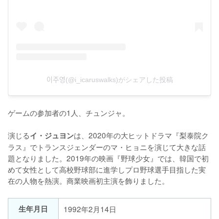
이주영(@i_icaruswalks)がシェアした投稿
ゲームの参加者の1人、チュンジャ。

演じる
は、2020年の大ヒットドラマ『梨泰院ク
イ・ジュヨン
ラス』でトランスジェンダーのマ・ヒョニを演じて大きな話
題となりました。2019年の映画『野球少女』では、韓国で初
めて女性として高校野球部に進学しプロ野球選手目指した実
在の人物を熱演。商業映画初主演を飾りました。
生年月日
1992年2月14日