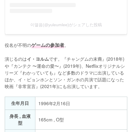
이열음(@yuleumlee)がシェアした投稿
役名が不明の
ゲームの参加者
。

演じるのは
です。『チャングムの末裔』(2018年)
イ・ヨルム
や『カンテク 〜運命の愛〜』(2019年)、Netflixオリジナルシ
リーズ『わかっていても』など多数のドラマに出演している
ほか、イ・ビョンホンとソン・ガンホの共演で話題になった
映画『非常宣言』(2021年)にも出演しています。
生年月日
1996年2月16日
身長 , 血液
165cm , O型
型