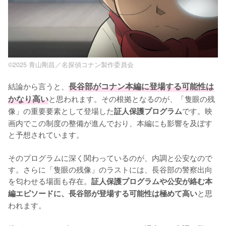
©2025 青山剛昌／名探偵コナン製作委員会
結論から言うと、
長谷部がコナン本編に登場する可能性は
かなり高い
と思われます。その根拠となるのが、「隻眼の残
像」の重要要素として登場した
です。映
証人保護プログラム
画内でこの制度の整備が進んでおり、本編にも影響を及ぼす
と予想されています。

そのプログラムに深く関わっているのが、内調と公安なので
す。さらに「隻眼の残像」のラストには、長谷部の警察出向
を匂わせる場面も存在。
証人保護プログラムや公安が絡む本
と思
編エピソードに、長谷部が登場する可能性は極めて高い
われます。
