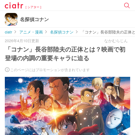
[ シアター ]
名探偵コナン
ciatr
アニメ・漫画
名探偵コナン
「コナン」長谷部陸夫の正体
2026年4月10日更新
なかむらじん
「コナン」長谷部陸夫の正体とは？映画で初
登場の内調の重要キャラに迫る
このページにはプロモーションが含まれています