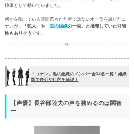
検事として動いていました。

何かを隠している雰囲気やただ者ではないオーラを感じたコ
ナンが、
「犯人」や「
黒の組織
の一員」と推理していた可能
です。
性もありそう
AD
「コナン」黒の組織のメンバー全34名一覧！組織
図で序列や目的を解説！
【声優】長谷部陸夫の声を務めるのは関智
一