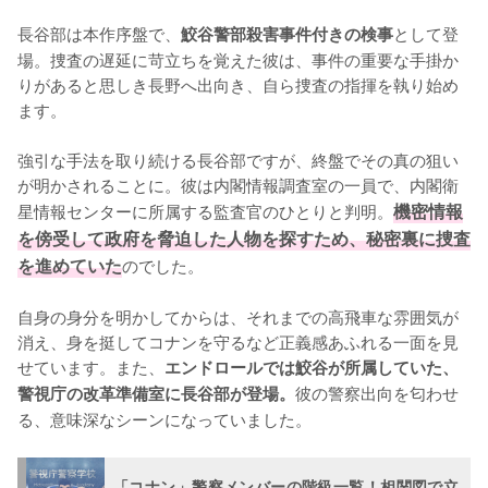
長谷部は本作序盤で、
として登
鮫谷警部殺害事件付きの検事
場。捜査の遅延に苛立ちを覚えた彼は、事件の重要な手掛か
りがあると思しき長野へ出向き、自ら捜査の指揮を執り始め
ます。

強引な手法を取り続ける長谷部ですが、終盤でその真の狙い
が明かされることに。彼は内閣情報調査室の一員で、内閣衛
星情報センターに所属する監査官のひとりと判明。
機密情報
を傍受して政府を脅迫した人物を探すため、秘密裏に捜査
を進めていた
のでした。

自身の身分を明かしてからは、それまでの高飛車な雰囲気が
消え、身を挺してコナンを守るなど正義感あふれる一面を見
せています。また、
エンドロールでは鮫谷が所属していた、
彼の警察出向を匂わせ
警視庁の改革準備室に長谷部が登場。
る、意味深なシーンになっていました。
「コナン」警察メンバーの階級一覧！相関図で立