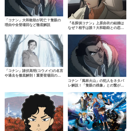
「コナン」大和敢助が死亡？隻眼の
『名探偵コナン』上原由衣の結婚は
理由や全登場回など徹底解説
なぜ？相手は誰？大和勘助との恋の
進展についても深掘り！
「コナン」諸伏高明(コウメイ)の名言
や過去を徹底解剖！重要登場回の解
説も
コナン「風林火山」の犯人をネタバ
レ解説！「隻眼の残像」との繋がり
とは