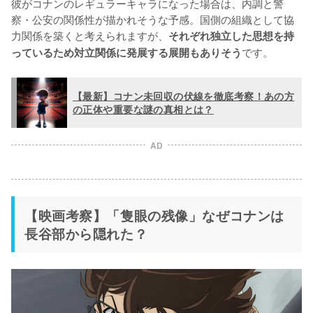
彼がコナンのレギュラーキャラになった場合は、内調と警
察・公安の関係性が描かれそうな予感。国側の組織として協
力関係を築くと考えられますが、
それぞれ独立した思想を持
です。
っているため対立関係に発展する展開もありそう
【最新】コナン未回収の伏線を徹底考察！あの方
の正体や重要な謎の真相とは？
AD
【映画考察】「隻眼の残像」なぜコナンは
長谷部から隠れた？