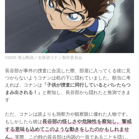
©2025 青山剛昌／名探偵コナン製作委員会
長谷部が事件の捜査に合流した際、部屋に入ってくる彼に見
つからないようコナンは机の下に隠れていました。順当に考
えれば、コナンは
「子供が捜査に同行しているとバレたらつ
と察知し、長谷部から隠れたと推測できま
まみ出される！」
す

ただ、コナンは誰よりも洞察力や観察眼に優れた人物です。
もしかしたら彼は
長谷部の怪しさや危険性を察知し、警戒
する意味も込めてこのような動きをしたのかもしれませ
ん。
実際、この時の長谷部は内調の一員であることを隠し、