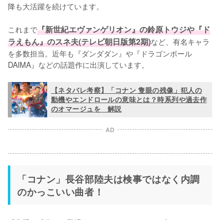
降も大活躍を続けています。

これまで
『新世紀エヴァンゲリオン』の鈴原トウジや『ド
ラえもん』のスネ夫(テレビ朝日版第2期)
など、有名キャラ
を多数担当。近年も『ダンダダン』や『ドラゴンボール
DAIMA』などの話題作に出演しています。
【ネタバレ考察】「コナン 隻眼の残像」犯人の
動機やエンドロールの意味とは？時系列や過去作
のオマージュを゙解説
AD
「コナン」長谷部陸夫は検事ではなく内調
のかっこいい曲者！