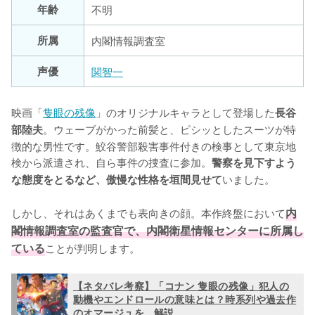
年齢
不明
所属
内閣情報調査室
声優
関智一
映画「
隻眼の残像
」のオリジナルキャラとして登場した
長谷
。ウェーブがかった前髪と、ピシッとしたスーツが特
部陸夫
徴的な男性です。鮫谷警部殺害事件付きの検事として東京地
検から派遣され、自ら事件の捜査に参加。
警察を見下すよう
いました。

な態度をとるなど、傲慢な性格を垣間見せて
しかし、それはあくまでも表向きの顔。本作終盤において
内
閣情報調査室の監査官で、内閣衛星情報センターに所属し
ている
ことが判明します。
【ネタバレ考察】「コナン 隻眼の残像」犯人の
動機やエンドロールの意味とは？時系列や過去作
のオマージュを゙解説