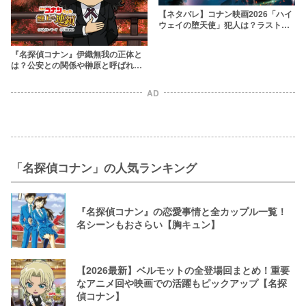
【ネタバレ】コナン映画2026「ハイ
ウェイの堕天使」犯人は？ラストの
意味を考察！動機・時系列も解説
『名探偵コナン』伊織無我の正体と
は？公安との関係や榊原と呼ばれる
理由を解説
AD
「名探偵コナン」の人気ランキング
『名探偵コナン』の恋愛事情と全カップル一覧！
名シーンもおさらい【胸キュン】
【2026最新】ベルモットの全登場回まとめ！重要
なアニメ回や映画での活躍もピックアップ【名探
偵コナン】