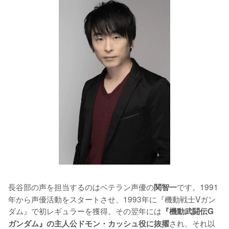
長谷部の声を担当するのはベテラン声優の
です。1991
関智一
年から声優活動をスタートさせ、1993年に『機動戦士Vガン
ダム』で初レギュラーを獲得。その翌年には
『機動武闘伝G
され、それ以
ガンダム』の主人公ドモン・カッシュ役に抜擢