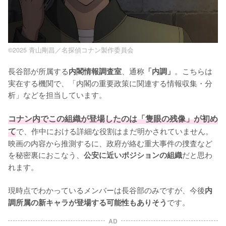
©2025 青山剛昌／名探偵コナン製作委員会
長谷部が所属する
、通称
。こちらは
内閣情報調査室
「内調」
実在する機関で、「内閣の重要政策に関連する情報収集・分
析」などを担当しています。

コナン内でこの組織が登場したのは「隻眼の残像」が初め
て
で、作中における詳細な役割はまだ明かされていません。
映画の内容から推測するに、政府が絡む重大事件の捜査など
を秘密裏におこなう、
だと思わ
公安に近いポジションの組織
れます。

現時点でわかっているメンバーは長谷部のみですが、今後
内
です。
調所属の新キャラが登場する可能性もありそう
AD