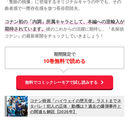
「隻眼の残像」に登場するオリジナルキャラの中でも、その
曲者感で一際存在感を放つ長谷部陸夫。

コナン初の「内調」所属キャラとして、本編への逆輸入が
期待されています。
彼のこれからの活躍に期待し、『名探偵
コナン』の最新展開をチェックしていきましょう！
期間限定で
10巻無料で読める
無料でコミックシーモアで試し読みする
コナン映画「ハイウェイの堕天使」ラストまでネ
タバレ！犯人の正体・動機は？過去の爆弾事件と
の関連も解説【2026年】