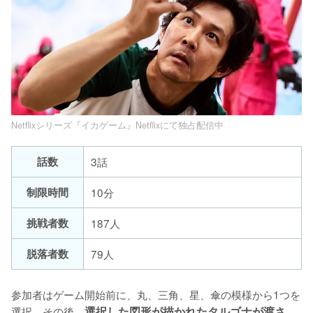
Netflixシリーズ『イカゲーム』Netflixにて独占配信中
話数
3話
制限時間
10分
挑戦者数
187人
脱落者数
79人
参加者はゲーム開始前に、丸、三角、星、傘の模様から1つを
選択。その後、
選択した図形が描かれたタルゴナが渡さ