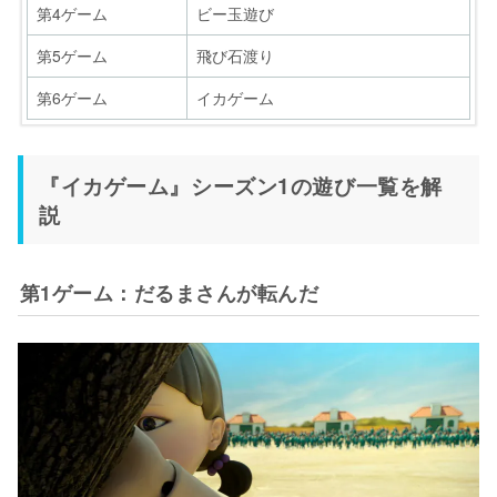
第4ゲーム
ビー玉遊び
第5ゲーム
飛び石渡り
第6ゲーム
イカゲーム
ステージ
ステージ
ゲーム名
ゲーム名
『イカゲーム』シーズン1の遊び一覧を解
第1ゲーム
第4ゲーム
だるまさんが転んだ
かくれんぼ
説
第2ゲーム
第5ゲーム
5人6脚近代5種ゲーム
大縄跳び
第3ゲーム
第6ゲーム
マッチゲーム
天空イカゲーム
第1ゲーム：だるまさんが転んだ