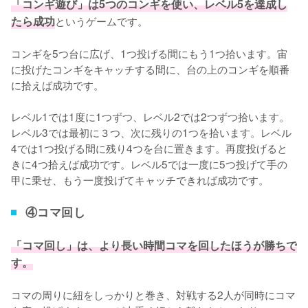
「コンギ遊び」は5つのコンギを使い、レベル5を達成し
たら成功
というゲームです。

コンギを5つ台に広げ、1つ投げる間にもう1つ拾います。宙
に投げたコンギをキャッチする間に、台の上のコンギを順番
に拾えば成功です。

レベル1では1度に1つずつ、レベル2では2つずつ拾います。
レベル3では最初に３つ、次に残りの1つを拾います。レベル
4では1つ投げる間に残り4つを台に置きます。再度投げると
きに4つ拾えば成功です。レベル5では一度に5つ投げて手の
甲に乗せ、もう一度投げてキャッチできれば成功です。
④コマ回し
「コマ回し」は、より長い時間コマを回したほうが勝ちで
す。
コマの周りに紐をしっかりと巻き、対戦する2人が同時にコマ