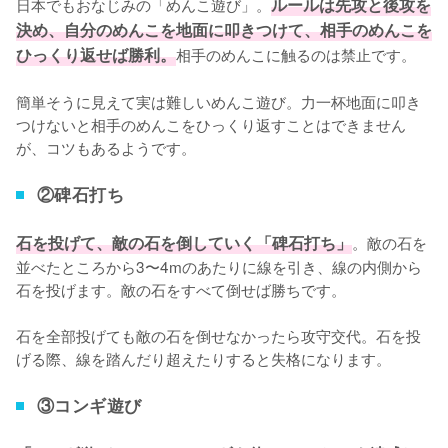
日本でもおなじみの「めんこ遊び」。
ルールは先攻と後攻を
決め、自分のめんこを地面に叩きつけて、相手のめんこを
ひっくり返せば勝利。
相手のめんこに触るのは禁止です。

簡単そうに見えて実は難しいめんこ遊び。力一杯地面に叩き
つけないと相手のめんこをひっくり返すことはできません
が、コツもあるようです。
②碑石打ち
石を投げて、敵の石を倒していく「碑石打ち」
。敵の石を
並べたところから3〜4mのあたりに線を引き、線の内側から
石を投げます。敵の石をすべて倒せば勝ちです。

石を全部投げても敵の石を倒せなかったら攻守交代。石を投
げる際、線を踏んだり超えたりすると失格になります。
③コンギ遊び