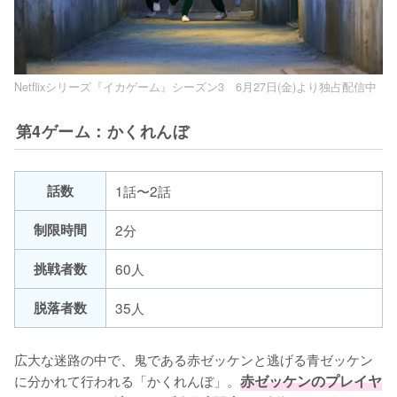
Netflixシリーズ『イカゲーム』シーズン3 6月27日(金)より独占配信中
第4ゲーム：かくれんぼ
話数
1話〜2話
制限時間
2分
挑戦者数
60人
脱落者数
35人
広大な迷路の中で、鬼である赤ゼッケンと逃げる青ゼッケン
に分かれて行われる「かくれんぼ」。
赤ゼッケンのプレイヤ