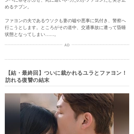
めるテプン。

ファヨンの夫であるウソクも妻の嘘や悪事に気付き、警察へ
行こうとします。ところがその道中、交通事故に遭って昏睡
状態となってしまい……。
AD
【結・最終回】ついに裁かれるユラとファヨン！
訪れる復讐の結末