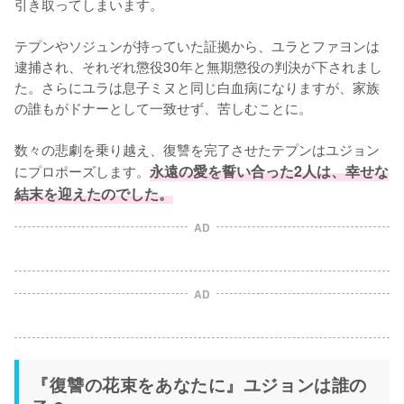
引き取ってしまいます。

テプンやソジュンが持っていた証拠から、ユラとファヨンは
逮捕され、それぞれ懲役30年と無期懲役の判決が下されまし
た。さらにユラは息子ミヌと同じ白血病になりますが、家族
の誰もがドナーとして一致せず、苦しむことに。

数々の悲劇を乗り越え、復讐を完了させたテプンはユジョン
にプロポーズします。
永遠の愛を誓い合った2人は、幸せな
結末を迎えたのでした。
AD
AD
『復讐の花束をあなたに』ユジョンは誰の