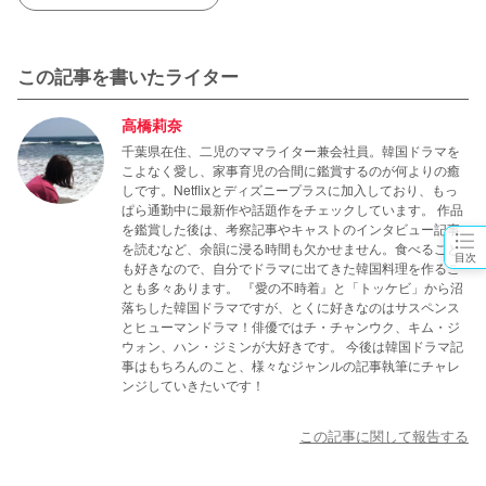
この記事を書いたライター
高橋莉奈
千葉県在住、二児のママライター兼会社員。韓国ドラマを
こよなく愛し、家事育児の合間に鑑賞するのが何よりの癒
しです。Netflixとディズニープラスに加入しており、もっ
ぱら通勤中に最新作や話題作をチェックしています。 作品
を鑑賞した後は、考察記事やキャストのインタビュー記事
を読むなど、余韻に浸る時間も欠かせません。食べること
目次
も好きなので、自分でドラマに出てきた韓国料理を作るこ
とも多々あります。 『愛の不時着』と「トッケビ」から沼
落ちした韓国ドラマですが、とくに好きなのはサスペンス
とヒューマンドラマ！俳優ではチ・チャンウク、キム・ジ
ウォン、ハン・ジミンが大好きです。 今後は韓国ドラマ記
事はもちろんのこと、様々なジャンルの記事執筆にチャレ
ンジしていきたいです！
この記事に関して報告する