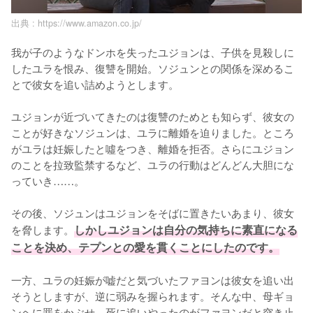
出典 :
https://www.amazon.co.jp/
我が子のようなドンホを失ったユジョンは、子供を見殺しに
したユラを恨み、復讐を開始。ソジュンとの関係を深めるこ
とで彼女を追い詰めようとします。

ユジョンが近づいてきたのは復讐のためとも知らず、彼女の
ことが好きなソジュンは、ユラに離婚を迫りました。ところ
がユラは妊娠したと噓をつき、離婚を拒否。さらにユジョン
のことを拉致監禁するなど、ユラの行動はどんどん大胆にな
っていき……。

その後、ソジュンはユジョンをそばに置きたいあまり、彼女
を脅します。
しかしユジョンは自分の気持ちに素直になる
ことを決め、テプンとの愛を貫くことにしたのです。
一方、ユラの妊娠が嘘だと気づいたファヨンは彼女を追い出
そうとしますが、逆に弱みを握られます。そんな中、母ギョ
ンヘに罪をかぶせ、死に追いやったのがファヨンだと突き止