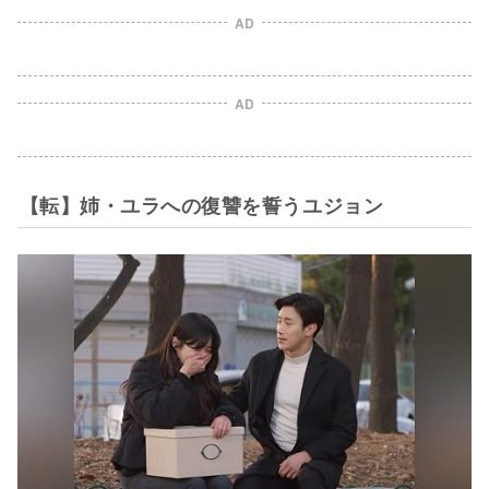
AD
AD
【転】姉・ユラへの復讐を誓うユジョン