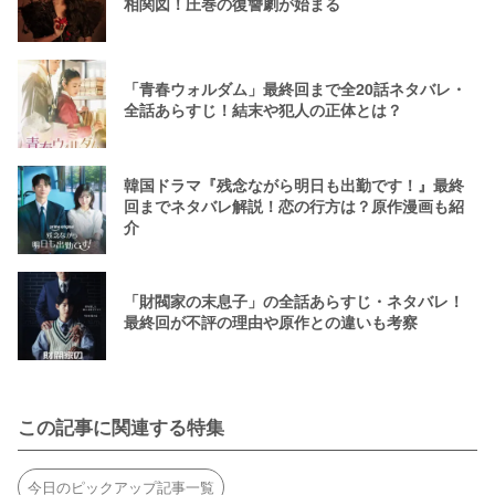
相関図！圧巻の復讐劇が始まる
「青春ウォルダム」最終回まで全20話ネタバレ・
全話あらすじ！結末や犯人の正体とは？
韓国ドラマ『残念ながら明日も出勤です！』最終
回までネタバレ解説！恋の行方は？原作漫画も紹
介
「財閥家の末息子」の全話あらすじ・ネタバレ！
最終回が不評の理由や原作との違いも考察
この記事に関連する特集
今日のピックアップ記事一覧