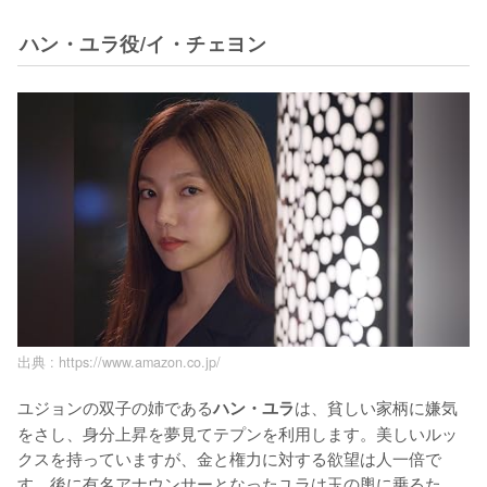
ハン・ユラ役/イ・チェヨン
出典 :
https://www.amazon.co.jp/
ユジョンの双子の姉である
は、貧しい家柄に嫌気
ハン・ユラ
をさし、身分上昇を夢見てテプンを利用します。美しいルッ
クスを持っていますが、金と権力に対する欲望は人一倍で
す。後に有名アナウンサーとなったユラは玉の輿に乗るた