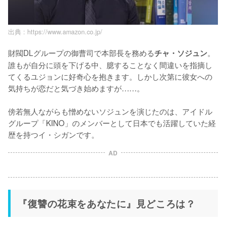
出典 :
https://www.amazon.co.jp/
財閥DLグループの御曹司で本部長を務める
。
チャ・ソジュン
誰もが自分に頭を下げる中、臆することなく間違いを指摘し
てくるユジョンに好奇心を抱きます。しかし次第に彼女への
気持ちが恋だと気づき始めますが……。

傍若無人ながらも憎めないソジュンを演じたのは、アイドル
グループ「KINO」のメンバーとして日本でも活躍していた経
歴を持つイ・シガンです。
AD
『復讐の花束をあなたに』見どころは？