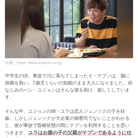
出典 :
https://www.amazon.co.jp/
中学生の頃、事故で川に落ちてしまったイ・テプンは、脳に
損傷を負い、7歳児くらいの知能のまま大人になりました。幼
なじみのハン・ユジョンはそんな彼を助け、親しくしていま
す。

そんな中、ユジョンの姉・ユラは恋人ジュンソクの子を妊
娠。しかしジュンソクが大企業の御曹司でないことがわかる
と、彼が事故で昏睡状態の間にテプンを利用することを思い
つきます。
ユラはお腹の子の父親がテプンであるように仕