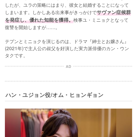
したが、ユラの策略にはまり、彼女と結婚することになって
しまいます。しかしある出来事がきっかけで
サヴァン症候群
を発症し、優れた知能を獲得。
検事ユ・ミニョクとなって
復讐を開始しますが……。

テプンとミニョクを演じるのは、ドラマ『紳士とお嬢さん』
(2021年)で主人公の叔父を好演した実力派俳優のカン・ウン
タクです。
AD
ハン・ユジョン役/オム・ヒョンギョン