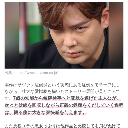
出典 :
https://www.amazon.co.jp/
本作はサヴァン症候群という実際にある症例をモチーフにし
ながら、壮大な愛憎劇を描いたストーリー展開が見どころで
す。
7歳の知能から敏腕検事へと変貌を遂げた主人公が、
次々と伏線を回収しながら正義の鉄槌をくだしていく過程
は、観る側に大きな爽快感を与えます。
また悪役ユラの
悪女っぷりは他作品と比較しても飛びぬけて