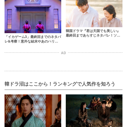
韓国ドラマ『君は天国でも美しい』
最終回まであらすじネタバレ！ソミ
「イカゲーム3」最終回までのネタバ
の正体やキャストも解説
レ&考察！意外な結末やあのハリウ
ッド俳優出演に驚愕
AD
韓ドラ沼はここから！ランキングで人気作を知ろう