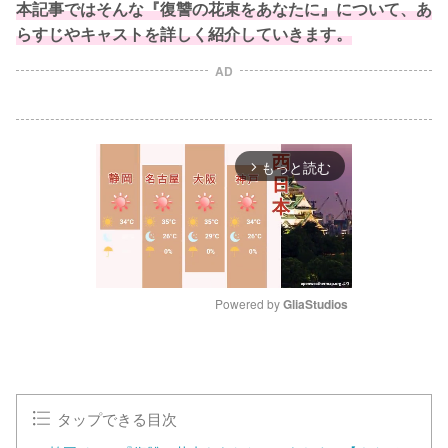
本記事ではそんな『復讐の花束をあなたに』について、あ
らすじやキャストを詳しく紹介していきます。
AD
もっと読む
arrow_forward_ios
Powered by 
GliaStudios
M
u
t
e
タップできる目次