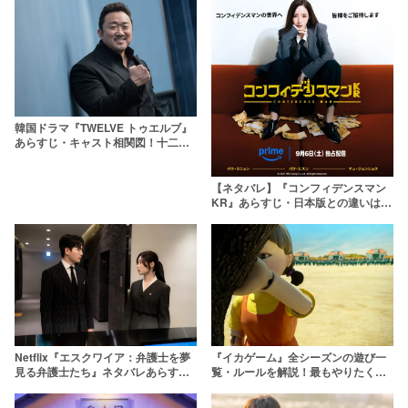
韓国ドラマ『TWELVE トゥエルブ』
あらすじ・キャスト相関図！十二支
がモチーフのアクションファンタジ
ー【ディズニープラス】
【ネタバレ】『コンフィデンスマン
KR』あらすじ・日本版との違いは？
キャストも比較
Netflix『エスクワイア：弁護士を夢
『イカゲーム』全シーズンの遊び一
見る弁護士たち』ネタバレあらす
覧・ルールを解説！最もやりたくな
じ！韓国リーガルドラマの見どころ
いゲームはどれ？
は？