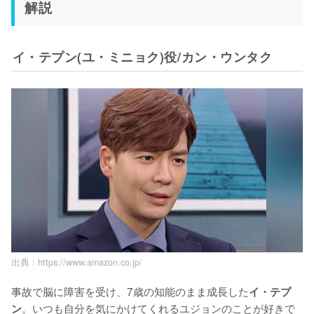
解説
イ・テプン(ユ・ミニョク)役/カン・ウンタク
出典 :
https://www.amazon.co.jp/
事故で脳に障害を受け、7歳の知能のまま成長した
イ・テプ
。いつも自分を気にかけてくれるユジョンのことが好きで
ン