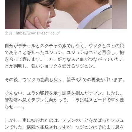
出典 :
https://www.amazon.co.jp/
自分がデチョルとスクチャの娘ではなく、ウソクとスヒの娘
であることを知ったユジョン。ユジョンはスヒと再会し、抱
き合って喜びます。一方、好きな人と血がつながっていたこ
とが判明し、強いショックを受けるソジュン。

その後、ウソクの意識も戻り、親子3人での再会が叶います。

そんな中、ユラの犯行を示す証拠を掴んだテプン。しかし、
警察署へ急ぐテプンに向かって、ユラは猛スピードで車を走
らせ……。

しかし、車に轢かれたのは、テプンのことをかばったソジュ
ンでした。病院へ搬送されますが、ソジュンはそのまま息を