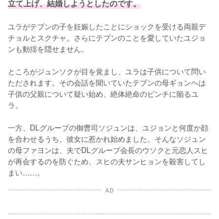
立て上げ、結婚しようとしたのです。
ユラがテプンの子を妊娠したことにショックを受ける両親デ
チョルとスクチャ。さらにテプンのことを愛していたユジョ
ンも動揺を隠せません。

ところがジュンソクが目を覚まし、ユラは子供について問い
ただされます。その会話を聞いていたテプンの母ギョンヘは
子供の父親について疑い始め、絶体絶命のピンチに陥るユ
ラ。

一方、DLグループの御曹司ソジュンは、ユジョンと何度か顔
を合わせるうち、彼女に惹かれ始めました。そんなソジュン
の母ファヨンは、夫でDLグループ会長のウソクと元恋人スヒ
が再会するのを防ぐため、スヒの夫サンヒョンを殺害してし
まい……。
AD