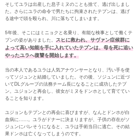
そしてユラは出産した息子ミヌのことも捨て、逃げ出しまし
た。さらにユラの命令で男たちに拘束されたテプンは、逃げ
る途中で頭を殴られ、川に落ちてしまいます。

5年後、そこにはミニョクと名乗り、有能な検事として働くテ
プンの姿がありました。
スヒに救われ、サヴァン症候群に
よって高い知能を手に入れていたテプンは、母を死に追い
やったユラへ復讐を開始します。
当の本人であるユラは人気アナウンサーとなり、汚い手を使
ってソジュンと結婚していました。その後、ソジュンに近づ
いてDLグループの法務チーム長になることに成功したテプ
ン。ユジョンと再会し、彼女がミヌをドンホとして育ててい
ることを知ります。

ユジョンもテプンとの再会に喜びますが、なんとドンホが白
血病に……。ユラがドナーに決まりますが、子供の存在がソ
ジュンにバレそうになると、ユラは手術当日に逃亡。その結
果ドンホは亡くなってしまうのです。