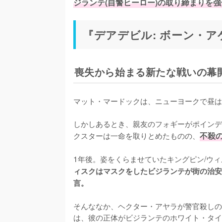
ジランテ(自警ヒーロー)の取り締まりを
『デアデビル: ボーン・
喪失から始まる新たな戦いの幕開け
マット・マードックは、ニューヨークで昼は
しかしあるとき、親友のフォギーがポインデ
クスターは一命を取りとめたものの、
不殺
1年後。姿をくらませていたキングピン/ウ
ィスクはマスクをしたビジランテが街の治安
言。
そんななか、ヘクター・アヤラが警官殺しの
は、彼の正体がビジランテのホワイト・タイ