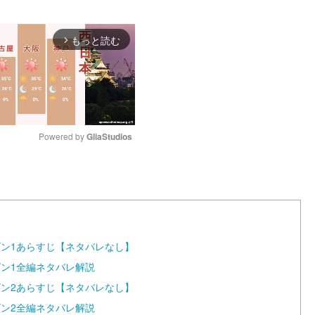
もっと読む
arrow_forward_ios
Powered by 
GliaStudios
M
u
t
e
ズン1あらすじ【ネタバレなし】
ズン1全編ネタバレ解説
ズン2あらすじ【ネタバレなし】
ズン2全編ネタバレ解説