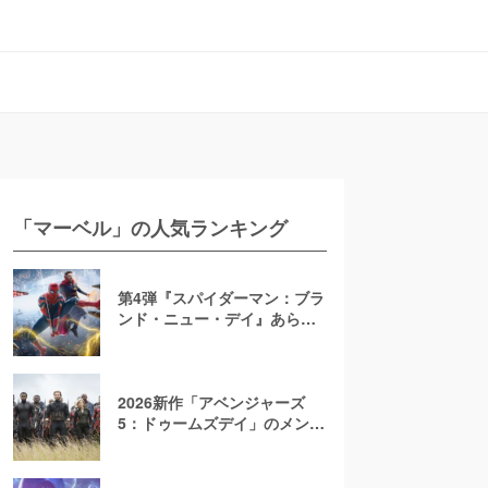
「マーベル」の人気ランキング
第4弾『スパイダーマン：ブラ
ンド・ニュー・デイ』あらす
じ・ヴィラン徹底予想！2026
年7月公開決定【ネタバレ注
意】
2026新作「アベンジャーズ
5：ドゥームズデイ」のメンバ
ー一覧！原作からあらすじを
考察【マーベル/MCU】