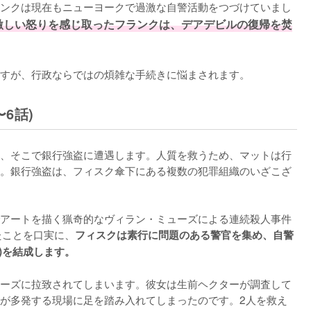
ンクは現在もニューヨークで過激な自警活動をつづけていまし
激しい怒りを感じ取ったフランクは、デアデビルの復帰を焚
すが、行政ならではの煩雑な手続きに悩まされます。
6話)
、そこで銀行強盗に遭遇します。人質を救うため、マットは行
。銀行強盗は、フィスク傘下にある複数の犯罪組織のいざこざ
アートを描く猟奇的なヴィラン・ミューズによる連続殺人事件
たことを口実に、
フィスクは素行に問題のある警官を集め、自警
)を結成します。
ーズに拉致されてしまいます。彼女は生前ヘクターが調査して
が多発する現場に足を踏み入れてしまったのです。2人を救え