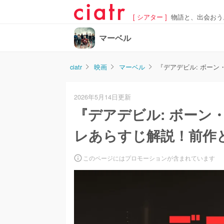
[ シアター ]
物語と、出会おう
マーベル
ciatr
映画
マーベル
『デアデビル: ボー
2026年5月14日更新
『デアデビル: ボーン
レあらすじ解説！前作
このページにはプロモーションが含まれています