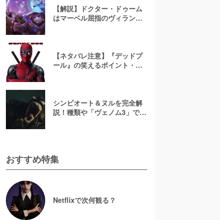
【解説】ドクター・ドゥーム
はマーベル屈指のヴィラン！
強さ・過去・性格は？
【ネタバレ注意】『デッドプ
ール』の笑えるポイント・台
詞15選
シンビオート＆ヌルを完全解
説！種類や「ヴェノム3」で初
登場した創造主の強さに迫る
【マーベル】
おすすめ特集
Netflixで次何観る？