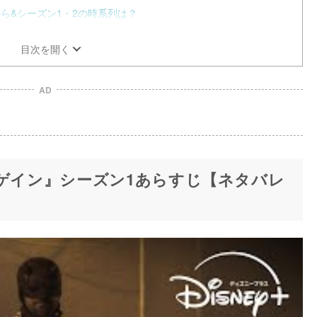
ら&シーズン1・2の時系列は？
目次を開く
AD
アゲイン』シーズン1あらすじ【ネタバレ