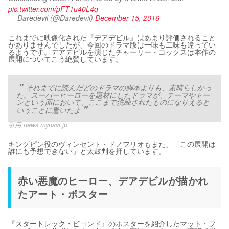
pic.twitter.com/pFT1u40L4q
— Daredevil (@Daredevil)
December 15, 2016
これまでに映像化された『デアデビル』はあまり評価されること
がありませんでしたが、今回のドラマ版は一味も二味も違ってい
るようです。デアデビルを演じたチャーリー・コックスは本作の
展開についてこう絶賛しています。
それまでに読んだどのドラマの脚本よりも、素晴らしかっ
た。スーパーヒーローを題材にしたドラマが、テーマやトー
ンという面において、ここまで洗練されたものになりえると
いうことに驚いたよ
引用:
news.mynavi.jp
キングピン役のヴィンセント・ドノフリオもまた、「この展開は
誰にも予想できない」と太鼓判を押しています。
赤い悪魔のヒーロー、デアデビルが描かれ
たアート・ポスター
『スタートレック・ビヨンド』のポスターを紹介したマット・フ