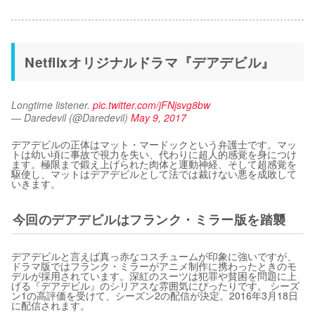
Netflixオリジナルドラマ『デアデビル』
Longtime listener. 
pic.twitter.com/jFNjsvg8bw
— Daredevil (@Daredevil)
May 9, 2017
デアデビルの正体はマット・マードックという弁護士です。マッ
トは幼い頃に事故で視力を失い、代わりに超人的感覚を身につけ
ます。極限まで鍛え上げられた肉体と運動神経、そして超感覚を
駆使し、マットはデアデビルとして法では裁けない悪を成敗して
いきます。
今回のデアデビルはフランク・ミラー版を踏襲
デアデビルと言えば真っ赤なコスチュームが印象に強いですが、
ドラマ版ではフランク・ミラーがアニメ制作に携わったときのモ
デルが採用されています。深紅のスーツは犯罪や貧困を問題に上
げる『デアデビル』のシリアスな雰囲気にぴったりです。 シーズ
ン1の高評価を受けて、シーズン2の配信が決定。2016年3月18日
に配信されます。