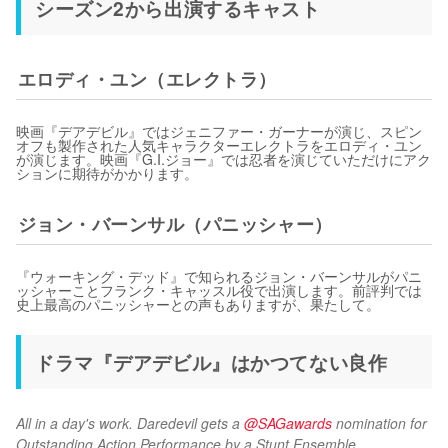
シーズン2から出演するキャスト
エロディ・ユン（エレクトラ）
映画『デアデビル』ではジェニファー・ガーナーが演じ、スピン
オフも製作された人気キャラクターエレクトラをエロディ・ユン
が演じます。映画『G.I.ジョー』では忍者を演じていただけにアク
ションに期待がかかります。
ジョン・バーンサル（パニッシャー）
『ウォーキング・デッド』で知られるジョン・バーンサルがパニ
ッシャーことフランク・キャッスル役で出演します。前評判では
史上最高のパニッシャーとの声もありますが、果たして。
ドラマ『デアデビル』はかつてない良作
All in a day's work. Daredevil gets a 
@SAGawards
 nomination for 
Outstanding Action Performance by a Stunt Ensemble. 