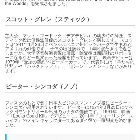
the Woods』を完成させました。
スコット・グレン（スティック）
主人公、マット・マードック（デアデビル）の幼少時の師匠、ス
ティック役は個性派俳優のスコット・グレンが演じます。 スコッ
トは1941年1月26日にペンシルベニア州ピッツバーグで生まれた
アメリカの俳優です。 子供の頃は病弱で、1年間寝たきりで過ご
しますが、大学卒業後海兵隊に所属、除隊後は新聞社のリポータ
ーになるなど一風変わった経歴を持っています。 映画デビューは
1970年『受胎の契約/ベビーメーカー』で、代表作には『羊たちの
沈黙』や『バックドラフト』、『ボーン・レガシー』などがあり
ます。
ピーター・シンコダ（ノブ）
フィスクのもとで働く日本人ビジネスマン・ノブ役にピーター・
シンコダが起用されています。 ピーターは1971年3月25日にケベ
ック州モントリオール出身のカナダの俳優です。 1991年、映画
『If Looks Could Kill』でデビューし、2011年『フォーリング ス
カイズ』のメインキャラクターであるダイ役で一躍脚光を浴びま
した。