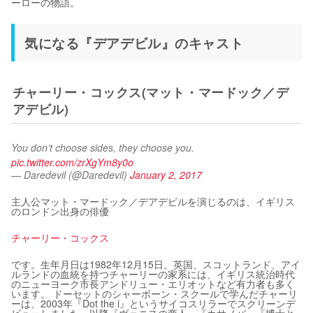
ーローの物語。
気になる『デアデビル』のキャスト
チャーリー・コックス(マット・マードック／デ
アデビル)
You don’t choose sides, they choose you. 
pic.twitter.com/zrXgYm8y0o
— Daredevil (@Daredevil)
January 2, 2017
主人公マット・マードック／デアデビルを演じるのは、イギリス
のロンドン出身の俳優
チャーリー・コックス
です。生年月日は1982年12月15日。英国、スコットランド、アイ
ルランドの血統を持つチャーリーの家系には、イギリス統治時代
のニューヨーク市長アンドリュー・エリオットなど有力者も多く
います。 ドーセットのシャーボーン・スクールで学んだチャーリ
ーは、2003年『Dot the i』というサイコスリラーでスクリーンデ