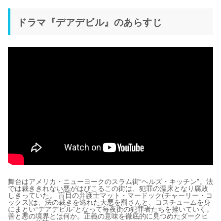
ドラマ『デアデビル』のあらすじ
舞台はアメリカ・ニューヨークのスラム街“ヘルズ・キッチン”。法
では裁ききれない悪がはびこるこの街は、犯罪の温床となり腐敗
しきっていた。 盲目の弁護士マット・マードック(チャーリー・コ
ックス)は、法の裁きを逃れた大悪を罰さんと、コスチュームを身
にまとい“デアデビル”となって毎夜街の犯罪者たちを挫いていく。
善と悪の境界とは何か。正義の意味を徹底的に見つめたダークヒ