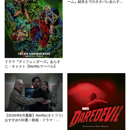
ーム』結末までのネタバレあらすじ
解説＆考察！最後に何が起きたの
か？
ドラマ『ディフェンダーズ』あらす
じ・キャスト【Netflixマーベル】
【2026年8月最新】Netflix(ネトフリ)
おすすめ100選！映画・ドラマ・ア
ニメの人気ランキング