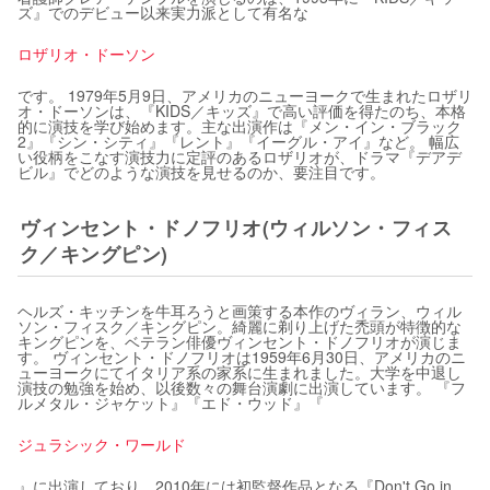
ズ』でのデビュー以来実力派として有名な
ロザリオ・ドーソン
です。 1979年5月9日、アメリカのニューヨークで生まれたロザリ
オ・ドーソンは、『KIDS／キッズ』で高い評価を得たのち、本格
的に演技を学び始めます。主な出演作は『メン・イン・ブラック
2』『シン・シティ』『レント』『イーグル・アイ』など。 幅広
い役柄をこなす演技力に定評のあるロザリオが、ドラマ『デアデ
ビル』でどのような演技を見せるのか、要注目です。
ヴィンセント・ドノフリオ(ウィルソン・フィス
ク／キングピン)
ヘルズ・キッチンを牛耳ろうと画策する本作のヴィラン、ウィル
ソン・フィスク／キングピン。綺麗に剃り上げた禿頭が特徴的な
キングピンを、ベテラン俳優ヴィンセント・ドノフリオが演じま
す。 ヴィンセント・ドノフリオは1959年6月30日、アメリカのニ
ューヨークにてイタリア系の家系に生まれました。大学を中退し
演技の勉強を始め、以後数々の舞台演劇に出演しています。 『フ
ルメタル・ジャケット』『エド・ウッド』『
ジュラシック・ワールド
』に出演しており、2010年には初監督作品となる『Don't Go in