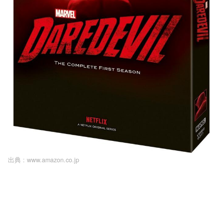
出典 :
www.amazon.co.jp