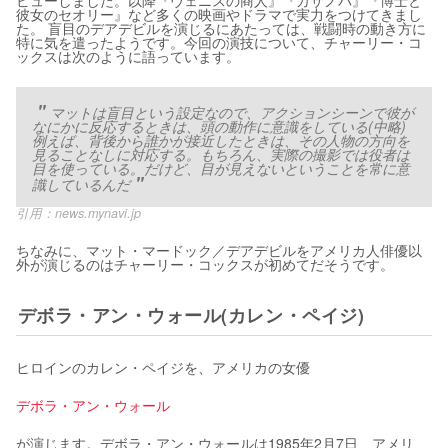
ビューしました。以降『ヴェニスの商人』『カサノバ』『博士と
彼女のセオリー』など多くの映画やドラマで実力をつけてきまし
た。 盲目のデアデビルを演じるにあたっては、戦闘時の動き方に
特に気を遣ったようです。今回の演技について、チャーリー・コ
ックスは次のように語っています。
マットは盲目という設定なので、アクションシーンで彼が
なにかに反応するときは、頭の動作に意識をしている(中略)
例えば、背後から誰かが接近したときは、その人物の方向を
見ることなしに対応する。もちろん、実際の撮影では役者は
目を使っている。だけど、目が見えないということを常に意
識しているんだ
引用：
news.mynavi.jp
ちなみに、マット・マードック／デアデビルをアメリカ人俳優以
外が演じるのはチャーリー・コックスが初めてだそうです。
デボラ・アン・ウォール(カレン・ペイジ)
ヒロインのカレン・ペイジを、アメリカの女優
デボラ・アン・ウォール
が演じます。デボラ・アン・ウォールは1985年2月7日、アメリ