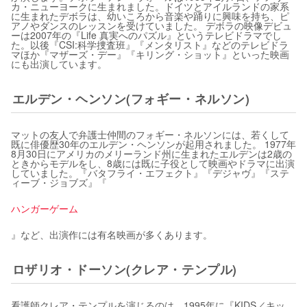
カ・ニューヨークに生まれました。ドイツとアイルランドの家系
に生まれたデボラは、幼いころから音楽や踊りに興味を持ち、ピ
アノやダンスのレッスンを受けていました。 デボラの映像デビュ
ーは2007年の『Life 真実へのパズル』というテレビドラマでし
た。以後『CSI:科学捜査班』『メンタリスト』などのテレビドラ
マほか『マザーズ・デー』『キリング・ショット』といった映画
にも出演しています。
エルデン・ヘンソン(フォギー・ネルソン)
マットの友人で弁護士仲間のフォギー・ネルソンには、若くして
既に俳優歴30年のエルデン・ヘンソンが起用されました。 1977年
8月30日にアメリカのメリーランド州に生まれたエルデンは2歳の
ときからモデルをし、8歳には既に子役として映画やドラマに出演
していました。『バタフライ・エフェクト』『デジャヴ』『ステ
ィーブ・ジョブズ』『
ハンガーゲーム
』など、出演作には有名映画が多くあります。
ロザリオ・ドーソン(クレア・テンプル)
看護師クレア・テンプルを演じるのは、1995年に『KIDS／キッ