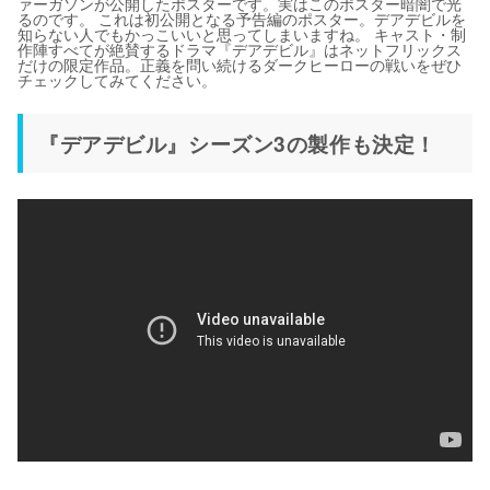
ァーガソンが公開したポスターです。実はこのポスター暗闇で光
るのです。 これは初公開となる予告編のポスター。デアデビルを
知らない人でもかっこいいと思ってしまいますね。 キャスト・制
作陣すべてが絶賛するドラマ『デアデビル』はネットフリックス
だけの限定作品。正義を問い続けるダークヒーローの戦いをぜひ
チェックしてみてください。
『デアデビル』シーズン3の製作も決定！