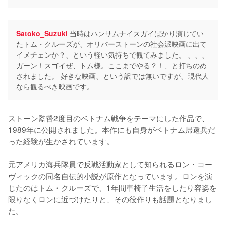
Satoko_Suzuki
当時はハンサムナイスガイばかり演じてい
たトム・クルーズが、オリバーストーンの社会派映画に出て
イメチェンか？、という軽い気持ちで観てみました。 、、、
ガーン！スゴイぜ、トム様。ここまでやる？！、と打ちのめ
されました。 好きな映画、という訳では無いですが、現代人
なら観るべき映画です。
ストーン監督2度目のベトナム戦争をテーマにした作品で、
1989年に公開されました。本作にも自身がベトナム帰還兵だ
った経験が生かされています。

元アメリカ海兵隊員で反戦活動家として知られるロン・コー
ヴィックの同名自伝的小説が原作となっています。ロンを演
じたのはトム・クルーズで、1年間車椅子生活をしたり容姿を
限りなくロンに近づけたりと、その役作りも話題となりまし
た。
