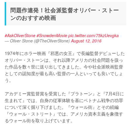
問題作連発！社会派監督オリバー・ストー
ンのおすすめ映画
#AskOliverStone
#SnowdenMovie
pic.twitter.com/75kzUevgka
— Oliver Stone (@TheOliverStone)
August 12, 2016
1974年にホラー映画『邪悪の女王』で長編監督デビューした
オリバー・ストーンは、それ以降アメリカの社会問題を扱っ
た作品を数々世に送り出してきました。今や社会派映画監督
としての認知度が最も高い監督の一人といっても良いでしょ
う。

アカデミー賞監督賞を受賞した『プラトーン』と『7月4日に
生まれて』では、自身の従軍体験を基にベトナム戦争の功罪
について深く掘り下げました。『ウォール街』とその続編
『ウォール・ストリート』では、アメリカ資本主義を象徴す
るウォール街を取り上げています。
