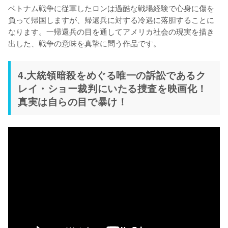
ベトナム戦争に従軍したロンは過酷な戦場経験で心身に傷を
負って帰国しますが、帰還兵に対する冷遇に落胆することに
なります。一帰還兵の目を通してアメリカ社会の現実を描き
出した、戦争の意味を真摯に問う作品です。
4.大統領暗殺をめぐる唯一の訴訟であるク
レイ・ショー裁判にいたる捜査を映画化！
真実は自らの目で暴け！