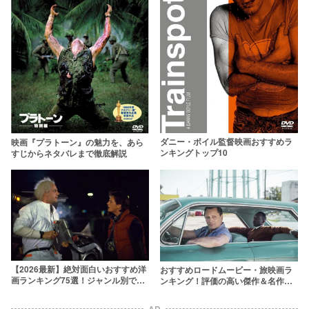
ダニー・ボイル監督映画おすすめラ
映画『プラトーン』の魅力を、あら
ンキングトップ10
すじからネタバレまで徹底解説
【2026最新】絶対面白いおすすめ洋
おすすめロードムービー・旅映画ラ
画ランキング75選！ジャンル別で不
ンキング！評価の高い傑作＆名作を
朽の名作を紹介
35作紹介