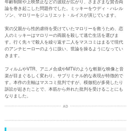
年齢制限や上映禁止などの波紋が広がり、さまざまな賛否両
論を巻き起こした問題作でした。ミッキーをウディ・ハレル
ソン、マロリーをジュリエット・ルイスが演じています。

実の父親から性的虐待を受けていたマロリーを救うため、恋
人のミッキーはマロリーの両親を殺して逃亡生活を選びま
す。行く先々で殺人を繰り返す二人をマスコミはまるで現代
のアンチヒーローのように扱い、世論を操るようになってい
きます。

フィルムやVTR、アニメ合成やMTVのような斬新な映像と音
楽が目まぐるしく変わり、サブリミナル的な表現が特徴的で
す。本作の主軸はマスコミ批判ですが、模倣犯が多発したり
訴訟が起きたことで、本筋から外れた批判を受けることにも
なりました。
AD