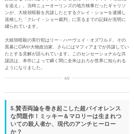
を追え』。当時ニューオーリンズの地方検事だったギャリソ
ンが、大統領暗殺を共謀したとするクレイ・ショーを逮捕し
送検した「クレイ・ショー裁判」に至るまでの記録が克明に
綴られています。

大統領暗殺の実行犯はリー・ハーヴェイ・オズワルド、その
黒幕にCIAや大物政治家、さらにはマフィアまでが共謀してい
たとする見解が語られています。このセンセーショナルな共
謀説は、本作によって瞬く間に全米はおろか世界に知られる
ようになりました。
AD
5.賛否両論を巻き起こした超バイオレンス
な問題作！ミッキー＆マロリーは生まれつ
いての殺人者か、現代のアンチヒーロー
か？