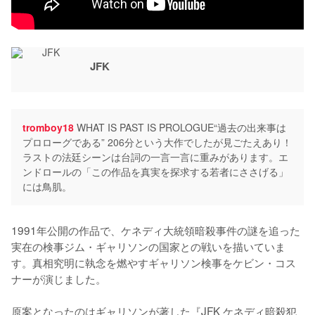
JFK
tromboy18
WHAT IS PAST IS PROLOGUE“過去の出来事は
プロローグである” 206分という大作でしたが見ごたえあり！
ラストの法廷シーンは台詞の一言一言に重みがあります。エ
ンドロールの「この作品を真実を探求する若者にささげる」
には鳥肌。
1991年公開の作品で、ケネディ大統領暗殺事件の謎を追った
実在の検事ジム・ギャリソンの国家との戦いを描いていま
す。真相究明に執念を燃やすギャリソン検事をケビン・コス
ナーが演じました。

原案となったのはギャリソンが著した『JFK ケネディ暗殺犯