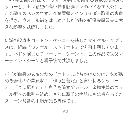
ッコーと、出世願望の高い若き証券マンのバドを主人公にし
た金融サスペンスです。企業買収とインサイダー取引の裏側
を描き、ウォール街をはじめとした当時の経済金融業界に大
きな影響を及ぼしました。

伝説の投資家ゴードン・ゲッコーを演じたマイケル・ダグラ
スは、続編『ウォール・ストリート』でも再主演していま
す。バドを演じたチャーリー・シーンは、この作品で実父マ
ーティン・シーンと親子役で共演しました。

バドが自身の功名のためゴードンに持ちかけたのは、父が務
める会社の企業買収！「強欲は善だ」と言い切るゲッコー
と、「金は厄介だ」と息子を諭す父カール。金権主義のウォ
ール街への批判を込め、さらに親子の物語にも焦点を当てた
ストーン監督の手腕が光る秀作です。
AD