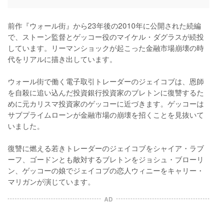
前作『ウォール街』から23年後の2010年に公開された続編
で、ストーン監督とゲッコー役のマイケル・ダグラスが続投
しています。リーマンショックが起こった金融市場崩壊の時
代をリアルに描き出しています。

ウォール街で働く電子取引トレーダーのジェイコブは、恩師
を自殺に追い込んだ投資銀行投資家のブレトンに復讐するた
めに元カリスマ投資家のゲッコーに近づきます。ゲッコーは
サブプライムローンが金融市場の崩壊を招くことを見抜いて
いました。

復讐に燃える若きトレーダーのジェイコブをシャイア・ラブ
ーフ、ゴードンとも敵対するブレトンをジョシュ・ブローリ
ン、ゲッコーの娘でジェイコブの恋人ウィニーをキャリー・
マリガンが演じています。
AD