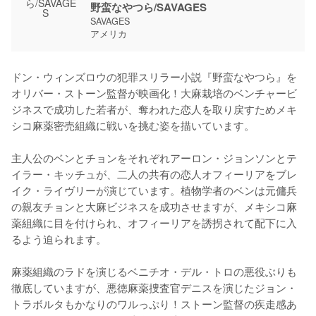
野蛮なやつら/SAVAGES
SAVAGES
アメリカ
ドン・ウィンズロウの犯罪スリラー小説『野蛮なやつら』を
オリバー・ストーン監督が映画化！大麻栽培のベンチャービ
ジネスで成功した若者が、奪われた恋人を取り戻すためメキ
シコ麻薬密売組織に戦いを挑む姿を描いています。

主人公のベンとチョンをそれぞれアーロン・ジョンソンとテ
イラー・キッチュが、二人の共有の恋人オフィーリアをブレ
イク・ライヴリーが演じています。植物学者のベンは元傭兵
の親友チョンと大麻ビジネスを成功させますが、メキシコ麻
薬組織に目を付けられ、オフィーリアを誘拐されて配下に入
るよう迫られます。

麻薬組織のラドを演じるベニチオ・デル・トロの悪役ぶりも
徹底していますが、悪徳麻薬捜査官デニスを演じたジョン・
トラボルタもかなりのワルっぷり！ストーン監督の疾走感あ