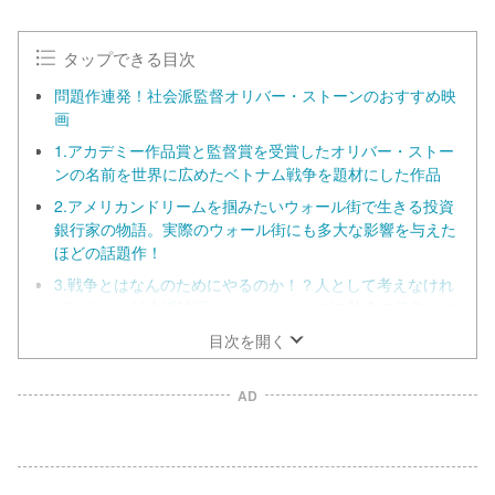
t
e
タップできる目次
問題作連発！社会派監督オリバー・ストーンのおすすめ映
画
1.アカデミー作品賞と監督賞を受賞したオリバー・ストー
ンの名前を世界に広めたベトナム戦争を題材にした作品
2.アメリカンドリームを掴みたいウォール街で生きる投資
銀行家の物語。実際のウォール街にも多大な影響を与えた
ほどの話題作！
3.戦争とはなんのためにやるのか！？人として考えなけれ
ばならない社会派映画！トム・クルーズの執念の役作りに
も注目！
目次を開く
4.大統領暗殺をめぐる唯一の訴訟であるクレイ・ショー裁
判にいたる捜査を映画化！真実は自らの目で暴け！
AD