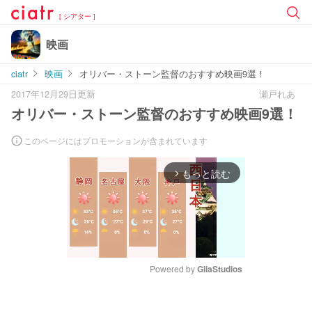
[ シアター ]
映画
ciatr
映画
オリバー・ストーン監督のおすすめ映画9選！
2017年12月29日更新
瀬戸れあ
オリバー・ストーン監督のおすすめ映画9選！
このページにはプロモーションが含まれています
もっと読む
arrow_forward_ios
Powered by 
GliaStudios
M
u