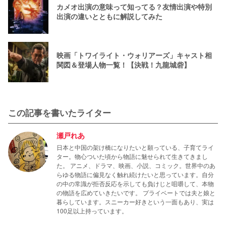
カメオ出演の意味って知ってる？友情出演や特別
出演の違いとともに解説してみた
映画「トワイライト・ウォリアーズ」キャスト相
関図＆登場人物一覧！【決戦！九龍城砦】
この記事を書いたライター
瀬戸れあ
日本と中国の架け橋になりたいと願っている、子育てライ
ター。物心ついた頃から物語に魅せられて生きてきまし
た。 アニメ、ドラマ、映画、小説、コミック。世界中のあ
らゆる物語に偏見なく触れ続けたいと思っています。自分
の中の常識が拒否反応を示しても負けじと咀嚼して、本物
の物語を広めていきたいです。 プライベートでは夫と娘と
暮らしています。スニーカー好きという一面もあり、実は
100足以上持っています。