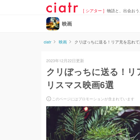
[ シアター ]
物語と、出会おう
映画
ciatr
映画
クリぼっちに送る！リア充を忘れて
2023年12月22日更新
クリぼっちに送る！リ
リスマス映画6選
このページにはプロモーションが含まれています