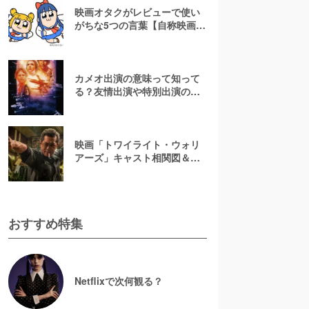
映画オタクがレビューで使い
がちな5つの言葉【自称映画オ
タクが解説】
カメオ出演の意味って知って
る？友情出演や特別出演の違
いとともに解説してみた
映画「トワイライト・ウォリ
アーズ」キャスト相関図＆登
場人物一覧！【決戦！九龍城
砦】
おすすめ特集
Netflixで次何観る？