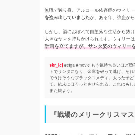
無職で独り身、アルコール依存症のウィリー
が、ある年、強盗から
を盗み出していました
しかし、酒におぼれて自堕落な生活から抜け
大きなヤマを持ちかけられます。ウィリーは
計画を立てますが、サンタ姿のウィリーを慕う少
skr_icj
#eiga #movie もう気持ち良
トでサンタになり、金庫を破って逃げ、それ
でうけそうなブラックコメディ。太った子ど
て、結末にほろっとさせられる。これはもしか
また観よう。
『戦場のメリークリスマス