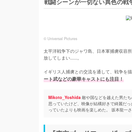
戦闘シーンが一切ない異色の戦
© Universal Pictures
太平洋戦争下のジャワ島、日本軍捕虜収容所
放してしまい......。

イギリス人捕虜との交流を通して、戦争を描
ート武などの豪華キャストにも注目！
Mikoto_Yoshida
敵や国などを越えた男たち
思っていたけど、映像が結構好きで綺麗だっ
っていたよりも映画を楽しめた。 坂本龍一