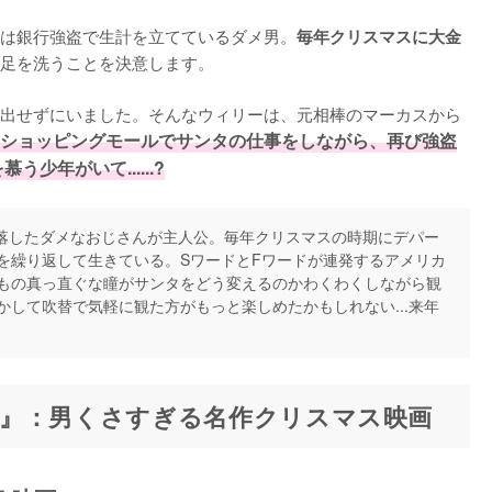
は銀行強盗で生計を立てているダメ男。
毎年クリスマスに大金
足を洗うことを決意します。

出せずにいました。そんなウィリーは、元相棒のマーカスから
ショッピングモールでサンタの仕事をしながら、再び強盗
年がいて......?
いほど堕落したダメなおじさんが主人公。毎年クリスマスの時期にデパー
を繰り返して生きている。SワードとFワードが連発するアメリカ
もの真っ直ぐな瞳がサンタをどう変えるのかわくわくしながら観
して吹替で気軽に観た方がもっと楽しめたかもしれない...来年
』：男くさすぎる名作クリスマス映画