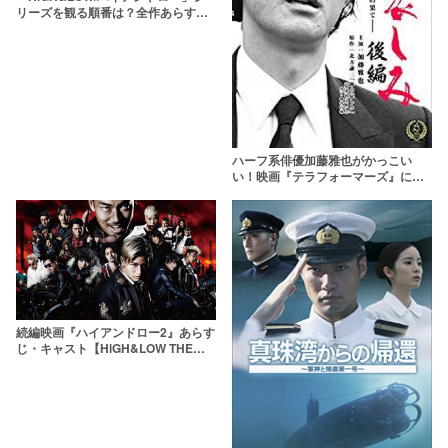
リーズを観る順番は？全作あらすじ
や映画ドラマのキャストも
ハーフ系俳優加藤雅也がかっこい
い！映画『テラフォーマーズ』に出
演！
続編映画『ハイアンドロー2』あらす
じ・キャスト【HiGH&LOW THE
MOVIE 2 END OF SKY】