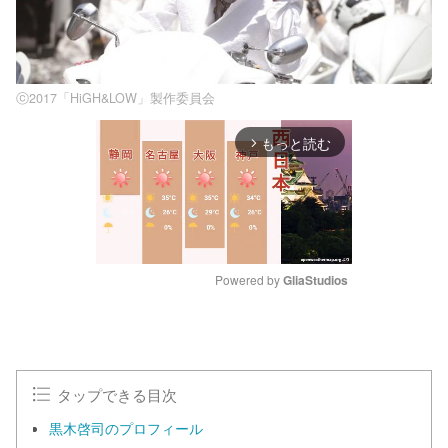
ⓒ2017「HiGH&LOW」製作委員会
もっと読む
arrow_forward_ios
Powered by 
GliaStudios
M
u
t
e
タップできる目次
黒木啓司のプロフィール