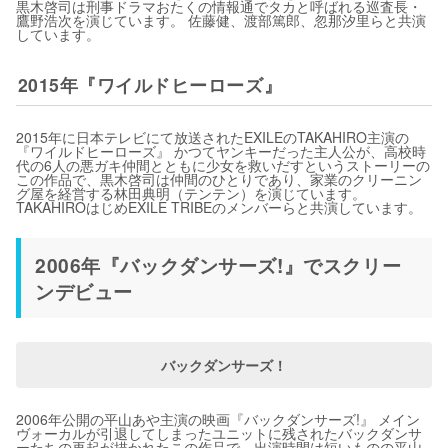
黒木啓司は刑事ドラマおたくの情報通でタカと呼ばれる巡査長・
鷹野浩次を演じています。 佐藤健、渡部篤郎、忽那汐里らと共演
しています。
2015年『ワイルドヒーローズ』
2015年に日本テレビにて放送されたEXILEのTAKAHIRO主演の
『ワイルドヒーローズ』 かつてヤンキーだった主人公が、高校時
代の6人の悪ガキ仲間とともに少女を救いだすというストーリーの
この作品で、黒木啓司は仲間のひとりであり、家業のクリーニン
グ屋を経営する林田典明（テンテン）を演じています。
TAKAHIROはじめEXILE TRIBEのメンバーらと共演しています。
2006年『バックダンサーズ!』でスクリー
ンデビュー
バックダンサーズ！
2006年公開の平山あや主演の映画『バックダンサーズ!』 メイン
ヴォーカルが引退してしまったユニットに残されたバックダンサ
ーたちの再起が描かれたこの作品で、出演時間は短いものの平山