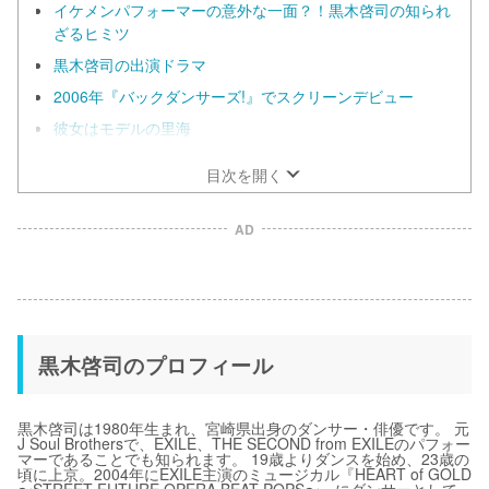
イケメンパフォーマーの意外な一面？！黒木啓司の知られ
ざるヒミツ
黒木啓司の出演ドラマ
2006年『バックダンサーズ!』でスクリーンデビュー
彼女はモデルの里海
目次を開く
AD
黒木啓司のプロフィール
黒木啓司は1980年生まれ、宮崎県出身のダンサー・俳優です。 元
J Soul Brothersで、EXILE、THE SECOND from EXILEのパフォー
マーであることでも知られます。 19歳よりダンスを始め、23歳の
頃に上京。2004年にEXILE主演のミュージカル『HEART of GOLD
〜STREET FUTURE OPERA BEAT POPS〜』にダンサーとして