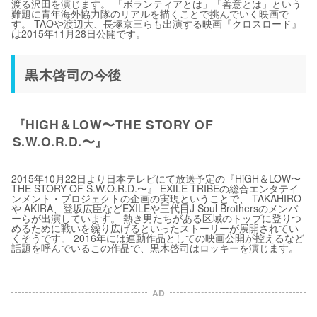
渡る沢田を演じます。 「ボランティアとは」「善意とは」という
難題に青年海外協力隊のリアルを描くことで挑んでいく映画で
す。 TAOや渡辺大、長塚京三らも出演する映画『クロスロード』
は2015年11月28日公開です。
黒木啓司の今後
『HiGH＆LOW〜THE STORY OF
S.W.O.R.D.〜』
2015年10月22日より日本テレビにて放送予定の『HiGH＆LOW〜
THE STORY OF S.W.O.R.D.〜』 EXILE TRIBEの総合エンタテイ
ンメント・プロジェクトの企画の実現ということで、 TAKAHIRO
や AKIRA、登坂広臣などEXILEや三代目J Soul Brothersのメンバ
ーらが出演しています。 熱き男たちがある区域のトップに登りつ
めるために戦いを繰り広げるといったストーリーが展開されてい
くそうです。 2016年には連動作品としての映画公開が控えるなど
話題を呼んでいるこの作品で、黒木啓司はロッキーを演じます。
AD