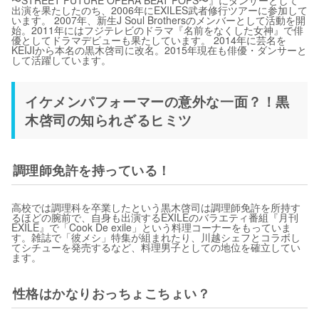
出演を果たしたのち、2006年にEXILES武者修行ツアーに参加して
います。 2007年、新生J Soul Brothersのメンバーとして活動を開
始。2011年にはフジテレビのドラマ『名前をなくした女神』で俳
優としてドラマデビューも果たしています。 2014年に芸名を
KEIJIから本名の黒木啓司に改名。2015年現在も俳優・ダンサーと
して活躍しています。
イケメンパフォーマーの意外な一面？！黒
木啓司の知られざるヒミツ
調理師免許を持っている！
高校では調理科を卒業したという黒木啓司は調理師免許を所持す
るほどの腕前で、自身も出演するEXILEのバラエティ番組『月刊
EXILE』で「Cook De exile」という料理コーナーをもっていま
す。雑誌で「彼メシ」特集が組まれたり、川越シェフとコラボし
てシチューを発売するなど、料理男子としての地位を確立してい
ます。
性格はかなりおっちょこちょい？