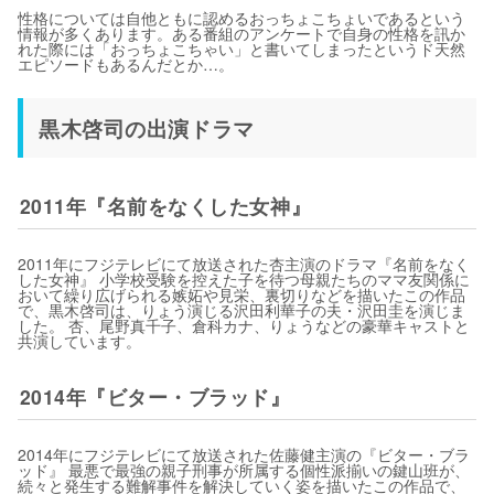
性格については自他ともに認めるおっちょこちょいであるという
情報が多くあります。ある番組のアンケートで自身の性格を訊か
れた際には「おっちょこちゃい」と書いてしまったというド天然
エピソードもあるんだとか…。
黒木啓司の出演ドラマ
2011年『名前をなくした女神』
2011年にフジテレビにて放送された杏主演のドラマ『名前をなく
した女神』 小学校受験を控えた子を待つ母親たちのママ友関係に
おいて繰り広げられる嫉妬や見栄、裏切りなどを描いたこの作品
で、黒木啓司は、りょう演じる沢田利華子の夫・沢田圭を演じま
した。 杏、尾野真千子、倉科カナ、りょうなどの豪華キャストと
共演しています。
2014年『ビター・ブラッド』
2014年にフジテレビにて放送された佐藤健主演の『ビター・ブラ
ッド』 最悪で最強の親子刑事が所属する個性派揃いの鍵山班が、
続々と発生する難解事件を解決していく姿を描いたこの作品で、