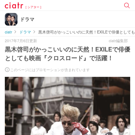
[ シアター ]
ドラマ
ciatr
ドラマ
黒木啓司がかっこいいのに天然！EXILEで俳優として
2017年7月6日更新
ciatr編集部
黒木啓司がかっこいいのに天然！EXILEで俳優
としても映画『クロスロード』で活躍！
このページにはプロモーションが含まれています