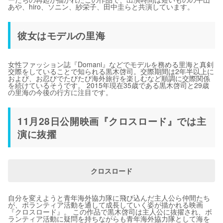
あや、hiro、ソニン、紗栄子、田中圭らと共演しています。
彼女はモデルの里海
女性ファッション誌『Domani』などでモデルを務める里海と真剣
交際をしていることで知られる黒木啓司。交際期間は2年半以上に
および、お忍びでたびたび海外旅行を楽しむなど順調に交際関係
を続けているそうです。 2015年現在35歳である黒木啓司と29歳
の里海の今後の行方に注目です。
11月28日公開映画『クロスロード』では主
演に抜擢
クロスロード
自分を変えようと青年海外協力隊に飛び込んだ主人公ら仲間たち
が、ボランティア活動を通して成長していく姿が描かれる映画
『クロスロード』。 この作品で黒木啓司は主人公に抜擢され、ボ
ランティア活動に疑問を持ちながらも青年海外協力隊として海を