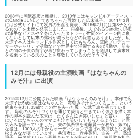
2008年に岡沢高宏と離婚し、2010年にはキャンドルアーティスト
のCandle JUNEと”できちゃった再婚”した広末涼子。 2011年3月
には公式サイトにて次男の出産を発表、2015年7月には第3子とな
る女の子を出産を発表しました。 再婚後、夫であるCandle JUNE
の派手なピアスや全身に入ったタトゥーが世間のイメージ的に良
くないとして広末の露出が減ったなどの報道もありましたが、広
末涼子本人はキャンドル作家としてはもちろん、空間プロデュー
サーやチャリティ活動などで世界中で活躍する夫の活動や、前夫
との間の子供の苗字が再び変わってしまうことを危惧して廣末姓
を名乗っている夫のことを尊敬しているのだそうです。
12月には母親役の主演映画『はなちゃんの
みそ汁』に出演
2015年12月に公開された映画『はなちゃんのみそ汁』。本作で広
末涼子は5歳の娘はなちゃんと「毎朝みそ汁をつくること」という
約束を交わし33歳でこの世を去った母・安武千恵を演じていま
す。 毎朝のみそ汁づくりを通じて愛情と生きていく強さを描く本
作の脚本を読んだ広末は「たくさん泣き笑いした」と言い、「空
にいるはなちゃんのママにも泣き笑いしてもらえるように」と意
気込みを語っていました。 夫の慎吾役を滝藤賢一が務め、娘のは
な役は、1000人の中からオーディションで選ばれ初演技となる赤
松えみなが演じています。 共演者に、赤井英和、古谷一行、高畑
淳子、平泉成といった豪華キャストが勢ぞろいし、主題歌を担当