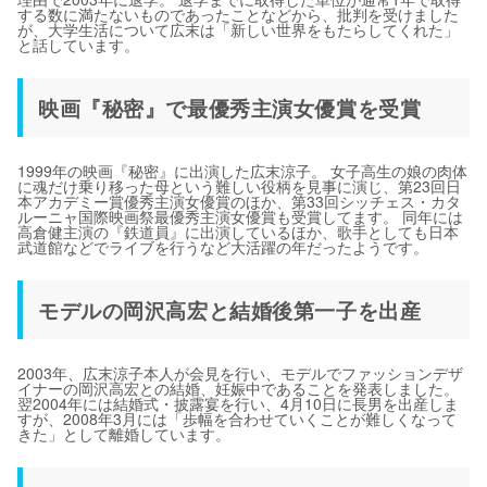
する数に満たないものであったことなどから、批判を受けました
が、大学生活について広末は「新しい世界をもたらしてくれた」
と話しています。
映画『秘密』で最優秀主演女優賞を受賞
1999年の映画『秘密』に出演した広末涼子。 女子高生の娘の肉体
に魂だけ乗り移った母という難しい役柄を見事に演じ、第23回日
本アカデミー賞優秀主演女優賞のほか、第33回シッチェス・カタ
ルーニャ国際映画祭最優秀主演女優賞も受賞してます。 同年には
高倉健主演の『鉄道員』に出演しているほか、歌手としても日本
武道館などでライブを行うなど大活躍の年だったようです。
モデルの岡沢高宏と結婚後第一子を出産
2003年、広末涼子本人が会見を行い、モデルでファッションデザ
イナーの岡沢高宏との結婚、妊娠中であることを発表しました。
翌2004年には結婚式・披露宴を行い、4月10日に長男を出産しま
すが、2008年3月には「歩幅を合わせていくことが難しくなって
きた」として離婚しています。