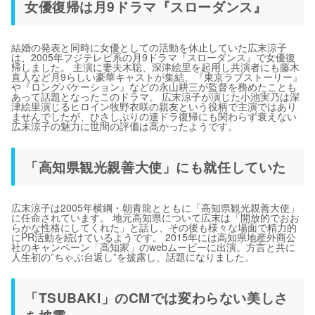
女優復帰は月9ドラマ『スローダンス』
結婚の発表と同時に女優としての活動を休止していた広末涼子
は、2005年フジテレビ系の月9ドラマ『スローダンス』で女優復
帰しました。 主演に妻夫木聡、深津絵里を起用し共演者にも藤木
直人など月9らしい豪華キャストが集結、『東京ラブストーリー』
や『ロングバケーション』などの永山耕三が監督を務めたことも
あって話題となったこのドラマ。 広末涼子が演じた小池実乃は深
津絵里演じるヒロイン牧野衣咲の親友という役柄で主演ではあり
ませんでしたが、ひさしぶりの連ドラ復帰にも関わらず衰えない
広末涼子の魅力に世間の評価は高かったようです。
「高知県観光親善大使」にも就任していた
広末涼子は2005年横綱・朝青龍とともに「高知県観光親善大使」
に任命されています。 地元高知県について広末は「開放的でおお
らかな性格にしてくれた」と話し、その後も様々な場面で精力的
にPR活動を続けているようです。 2015年には高知県地産外商公
社のキャンペーン「高知家」のwebムービーに出演。方言と共に
人生初の”ちゃぶ台返し”を披露し、話題になりました。
「TSUBAKI」のCMでは変わらない美しさ