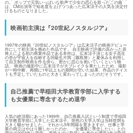
の。 ポップで元気いっぱいな歌声で少女の恋心を歌ったこの曲
は、CM出演等で知名度を上げつつあった広末涼子の人気を決定付
けるものとなりました。
映画初主演は『20世紀ノスタルジア』
1997年の映画『20世紀ノスタルジア』は広末涼子の映画デビュー
作にして初主演を務めた作品です。 自主映画で評価の高かった原
将人による初の商業作品である本作は、広末涼子演じる女子高生
の杏が宇宙人を自称する同級生片岡（圓島努）と夏休みを利用し
て自主制作映画を作る傍ら、密かに恋心を抱いていくという物
語。 映画の撮影中に広末涼子が大ブレイクを果たしたため、撮影
が一時中断、再開に1年以上もの期間が空いた結果、作品のテイス
トも予定していたものと大きく変わってしまったのだそうです。
自己推薦で早稲田大学教育学部に入学する
も女優業に専念するため退学
人気の絶頂期にあった1999年、自己推薦入試という制度で早稲田
大学教育学部に入学した広末涼子。突然の大学入学は当時世間を
大きく騒がせました。 それから5年間籍を置きますが、仕事と学
業の両立はやはり難しかったのか、「女優業に専念したい」との
理由で2003年に退学。 退学までに取得した単位が通常1年で取得