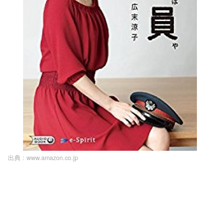
出典 :
www.amazon.co.jp
L
o
/
U
a
n
d
m
e
u
d
t
:
e
1