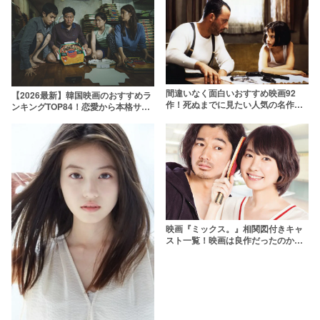
間違いなく面白いおすすめ映画92
【2026最新】韓国映画のおすすめラ
作！死ぬまでに見たい人気の名作を
ンキングTOP84！恋愛から本格サス
ジャンル別ランキングで紹介【2026
ペンスまで傑作ぞろい
年版】
映画『ミックス。』相関図付きキャ
スト一覧！映画は良作だったのか？
魅力をまるっと解説