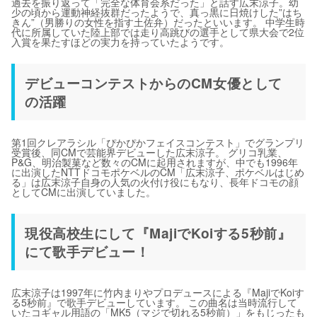
過去を振り返って「完全な体育会系だった」と話す広末涼子。幼
少の頃から運動神経抜群だったようで、真っ黒に日焼けした”はち
きん”（男勝りの女性を指す土佐弁）だったといいます。 中学生時
代に所属していた陸上部では走り高跳びの選手として県大会で2位
入賞を果たすほどの実力を持っていたようです。
デビューコンテストからのCM女優として
の活躍
第1回クレアラシル「ぴかぴかフェイスコンテスト」でグランプリ
受賞後、同CMで芸能界デビューした広末涼子。 グリコ乳業、
P&G、明治製菓など数々のCMに起用されますが、中でも1996年
に出演したNTTドコモポケベルのCM「広末涼子、ポケベルはじめ
る」は広末涼子自身の人気の火付け役にもなり、長年ドコモの顔
としてCMに出演していました。
現役高校生にして『MajiでKoiする5秒前』
にて歌手デビュー！
広末涼子は1997年に竹内まりやプロデュースによる『MajiでKoiす
る5秒前』で歌手デビューしています。 この曲名は当時流行して
いたコギャル用語の「MK5（マジで切れる5秒前）」をもじったも