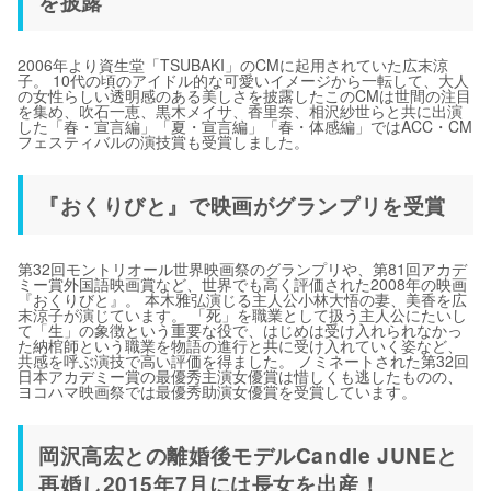
を披露
2006年より資生堂「TSUBAKI」のCMに起用されていた広末涼
子。 10代の頃のアイドル的な可愛いイメージから一転して、大人
の女性らしい透明感のある美しさを披露したこのCMは世間の注目
を集め、吹石一恵、黒木メイサ、香里奈、相沢紗世らと共に出演
した「春・宣言編」「夏・宣言編」「春・体感編」ではACC・CM
フェスティバルの演技賞も受賞しました。
『おくりびと』で映画がグランプリを受賞
第32回モントリオール世界映画祭のグランプリや、第81回アカデ
ミー賞外国語映画賞など、世界でも高く評価された2008年の映画
『おくりびと』。 本木雅弘演じる主人公小林大悟の妻、美香を広
末涼子が演じています。 「死」を職業として扱う主人公にたいし
て「生」の象徴という重要な役で、はじめは受け入れられなかっ
た納棺師という職業を物語の進行と共に受け入れていく姿など、
共感を呼ぶ演技で高い評価を得ました。 ノミネートされた第32回
日本アカデミー賞の最優秀主演女優賞は惜しくも逃したものの、
ヨコハマ映画祭では最優秀助演女優賞を受賞しています。
岡沢高宏との離婚後モデルCandle JUNEと
再婚し2015年7月には長女を出産！