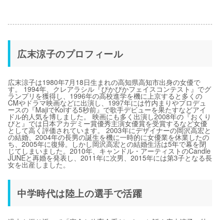
広末涼子のプロフィール
広末涼子は1980年7月18日生まれの高知県高知市出身の女優で
す。 1994年、クレアラシル『ぴかぴかフェイスコンテスト』でグ
ランプリを獲得し、1996年の高校進学を機に上京すると多くの
CMやドラマ映画などに出演し、1997年には竹内まりやプロデュ
ースの『MajiでKoiする5秒前』で歌手デビューを果たすなどアイ
ドル的人気を博しました。 映画にも多く出演し2008年の『おくり
びと』では日本アカデミー賞優秀主演女優賞を受賞するなど女優
として高く評価されています。 2003年にデザイナーの岡沢高宏と
の結婚、2004年の長男の誕生を機に一時的に女優業を休業したの
ち、2005年に復帰。しかし岡沢高宏との結婚生活は5年で幕を閉
じてしまいました。2010年、キャンドル・アーティストのCandle
JUNEと再婚を発表し、2011年に次男、2015年には第3子となる長
女を出産しました。
中学時代は陸上の選手で活躍