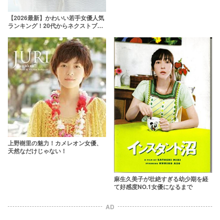
【2026最新】かわいい若手女優人気
ランキング！20代からネクストブレ
イク間近の10代まで
上野樹里の魅力！カメレオン女優、
天然なだけじゃない！
麻生久美子が壮絶すぎる幼少期を経
て好感度NO.1女優になるまで
AD