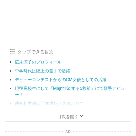
0
0
.
0
0
%
タップできる目次
広末涼子のプロフィール
中学時代は陸上の選手で活躍
デビューコンテストからのCM女優としての活躍
現役高校生にして『MajiでKoiする5秒前』にて歌手デビュ
ー！
映画初主演は『20世紀ノスタルジア』
目次を開く
AD