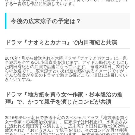
する一青窈も作品に出演しています。
今後の広末涼子の予定は？
ドラマ『ナオミとカナコ』で内田有紀と共演
2016年1月から放送される木曜ドラマ『ナオミとカナコ』に、完
全犯罪を企てるOL小田直美を演じます。アイドル時代をともにし
た内田有紀との共演で話題になっています。 毎週木曜日、22時か
らの放送です。 広末涼子といえば透明感のあるイメージですが、
そんな彼女が今回のドラマで魅せる役どころ、演技に注目してい
きたいですね。
ドラマ『地方紙を買う女〜作家・杉本隆治の推
理』で、かつて親子を演じたコンビが共演
2016年テレビ朝日で放送予定のスペシャルドラマ『地方紙を買う
女〜作家・杉本隆治の推理』。広末涼子は田村正和、水川あさみ
に追われる潮田芳子を演じます。広末涼子と田村正和は2002年に
放送された『おとうさん』で親子を演じ、そのコンビが再び共演
するということで話題になっています。 松本清張が1957年に発表