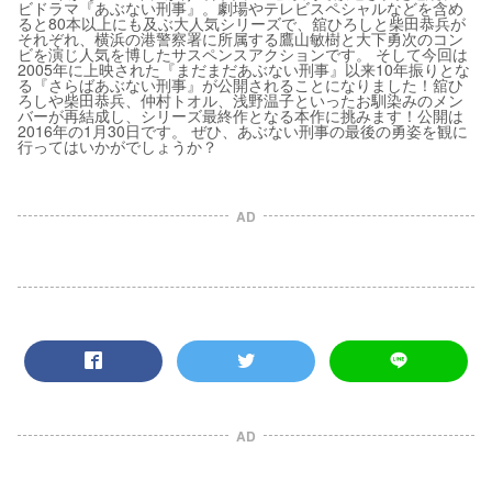
ビドラマ『あぶない刑事』。劇場やテレビスペシャルなどを含め
ると80本以上にも及ぶ大人気シリーズで、舘ひろしと柴田恭兵が
それぞれ、横浜の港警察署に所属する鷹山敏樹と大下勇次のコン
ビを演じ人気を博したサスペンスアクションです。 そして今回は
2005年に上映された『まだまだあぶない刑事』以来10年振りとな
る『さらばあぶない刑事』が公開されることになりました！舘ひ
ろしや柴田恭兵、仲村トオル、浅野温子といったお馴染みのメン
バーが再結成し、シリーズ最終作となる本作に挑みます！公開は
2016年の1月30日です。 ぜひ、あぶない刑事の最後の勇姿を観に
行ってはいかがでしょうか？
AD
AD