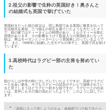
2.祖父の影響で生粋の英国好き！奥さんと
の結婚式も英国で挙げていた
英国好きだった舘の祖父は、同じ島国である英国に敬意を払って
生活様式を真似、三つ揃えの背広を着ていたような方だったそう
で、舘の家ではティータイムの時間があり、ミルクティーを飲む
習慣があります。その影響をうけて筋金入りの英国好きになった
舘は、車はモーガンとジャガーという英国車にのっているようで
す。 また、1996年に結婚した元モデルの幸子と、英国で式を挙げ
ています。
3.高校時代はラグビー部の主将を努めてい
た
舘ひろしは中学の時に少しグレていたようですが、高校でラグビ
ーと出会い更生。今でもラグビーの試合がテレビで放映されてい
ると見てしまうほどラグビー好きな舘ですが、ラグビーとの出会
いは、意外にもその場の流れだったようで、このように話してい
ます。
「高校に入って何しようかなぁ、体操部でバク転できたら