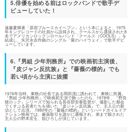
5.俳優を始める前はロックバンドで歌手デ
ビューしていた！
遠藤夏輝著「原宿ブルースカイヘブン」という本によると、1975
年キングレコードの社員から説得され、クールスから選抜された8
名でアメリカンロックンロールバンド「クールス（COOLS）」を
結成し、矢沢永吉作曲のシングル「紫のハイウェイ」で歌手デビ
ューしています。
6.『男組 少年刑務所』での映画初主演後、
『皮ジャン反抗族』と『薔薇の標的』でも
若い頃から主演に抜擢
1976年当時、東映の社長である岡田茂に誘われて、東映に所属。
『男組 少年刑務所』で映画初主演で飾ったのち、1978年、『野良
猫ロック』シリーズで知られる長谷部安春監督が、撮影した都会
でくすぶる若者たちを描いた『皮ジャン反抗族』で、主人公の新
治として出演。 1980年の『薔薇の標的』というハードボイルドア
クション映画では、麻薬取引を誰かに通報され、弟まで殺された
主人公の野本宏を、舘ひろしが演じています。