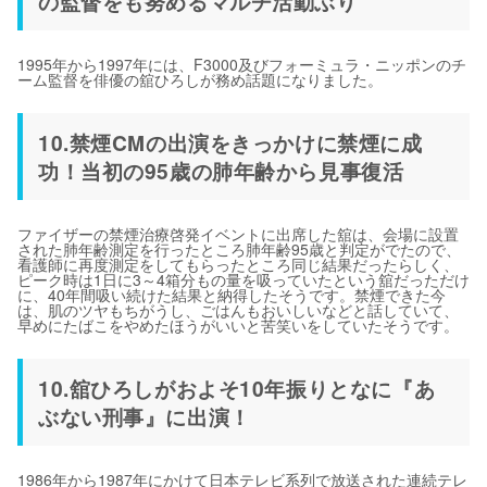
の監督をも努めるマルチ活動ぶり
1995年から1997年には、F3000及びフォーミュラ・ニッポンのチ
ーム監督を俳優の舘ひろしが務め話題になりました。
10.禁煙CMの出演をきっかけに禁煙に成
功！当初の95歳の肺年齢から見事復活
ファイザーの禁煙治療啓発イベントに出席した舘は、会場に設置
された肺年齢測定を行ったところ肺年齢95歳と判定がでたので、
看護師に再度測定をしてもらったところ同じ結果だったらしく、
ピーク時は1日に3～4箱分もの量を吸っていたという舘だっただけ
に、40年間吸い続けた結果と納得したそうです。禁煙できた今
は、肌のツヤもちがうし、ごはんもおいしいなどと話していて、
早めにたばこをやめたほうがいいと苦笑いをしていたそうです。
10.舘ひろしがおよそ10年振りとなに『あ
ぶない刑事』に出演！
1986年から1987年にかけて日本テレビ系列で放送された連続テレ