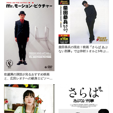
柴田恭兵の現在！映画『さらば あぶ
ない刑事』では仲村トオルと5年ぶり
の共演！
吹越満の演技が光るおすすめ映画
と、広田レオナへの献身エピソー
ド！