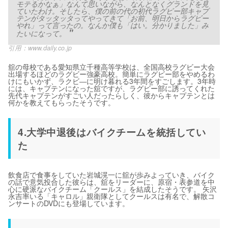
モテるかなぁ」なんて思いながら、なんとなくグランドを見
ていたわけ。そしたら、僕の前の代の初代ラグビー部キャプ
テンがタッタッタってやってきて「お前、明日からラグビー
やれ」って言ったの。なんか僕も「はい。分かりました」み
たいになって。
引用：
www.daily.co.jp
舘の母校である愛知県立千種高等学校は、全国高校ラグビー大会
出場するほどのラグビー強豪高校。簡単にラグビー部をやめるわ
けにもいかず、ラクビ―に明け暮れる3年間をすごします。3年時
には、キャプテンになった舘ですが、ラグビー部に誘ってくれた
先代キャプテンがすごい人だったらしく、彼からキャプテンとは
何かを教えてもらったそうです。
4.大学中退後はバイクチームを統括してい
た
飲食店で食事をしていた岩城滉一に舘が歩みよっていき、バイク
の話で意気投合した彼らは、舘をリーダーに、原宿・表参道を中
心に硬派なバイクチーム「クールス」を結成したそうです。 矢沢
永吉率いる「キャロル」親衛隊としてクールスは有名で、解散コ
ンサートのDVDにも登場しています。