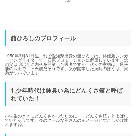
AD
舘ひろしのプロフィール
1950年3月31日生まれで愛知県出身の舘ひろしは、俳優兼シンガ
ーソングライターで、石原プロモーションに所属しています。舘
の父は明治期に内科を開業した医者ですが、代々の家柄は、尾張
藩の武士で、旧氏族だそうです。父が開業した病院のほうは、実
弟がついでいます
1.少年時代は鈍臭い為にどんくさ舘と呼ば
れていた！
小学生のときにどんくさかったために、「どんくさ舘」とよばれ
ていたそうです。今のクールな舘さんのイメージとすこしかけ離
れますね。