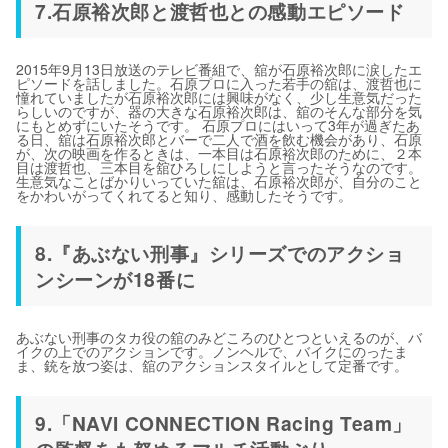
7.石原裕次郎と渡哲也との感動エピソード
2015年9月13日放送のテレビ番組で、舘が石原裕次郎に涙したエ
ピソードを話しました。石原プロに入った若手の舘は、渡哲也に
憧れていましたが石原裕次郎には興味がなく、少し生意気だった
らしいのですが、器の大きな石原裕次郎は、舘のそんな部分を気
にもとめずにいたそうです。 石原プロにはいって3年が過ぎたあ
る日、舘は石原裕次郎とバーで二人で酒を飲む機会があり、石原
が、次の映画を作るときは、一本目は石原裕次郎のために、２本
目は渡哲也、三本目を舘ひろしにしようと言ったそうなのです。
生意気なことばかりいっていた舘は、石原裕次郎が、自分のこと
をかわいがってくれてると知り、感動したそうです。
8.『あぶない刑事』シリーズでのアクショ
ンシーンが18番に
あぶない刑事のタカ役の舘のみどころのひとつといえるのが、バ
イクの上でのアクションです。ノンヘルで、バイクにのったま
ま、銃を放つ姿は、舘のアクションスタイルとして定番です。
9.「NAVI CONNECTION Racing Team」