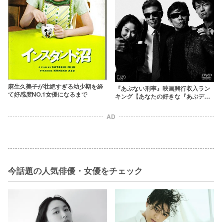
麻生久美子が壮絶すぎる幼少期を経
『あぶない刑事』映画興行収入ラン
て好感度NO.1女優になるまで
キング【あなたの好きな『あぶデ
カ』は何位？】
AD
今話題の人気俳優・女優をチェック