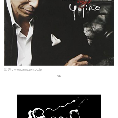
出典 :
www.amazon.co.jp
AD