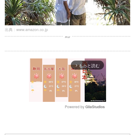
出典 :
www.amazon.co.jp
AD
もっと読む
arrow_forward_ios
Powered by 
GliaStudios
M
u
t