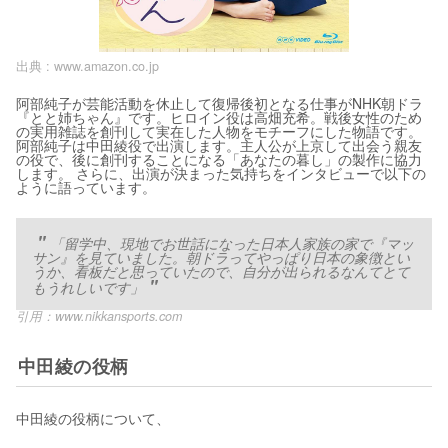
出典 :
www.amazon.co.jp
阿部純子が芸能活動を休止して復帰後初となる仕事がNHK朝ドラ
『とと姉ちゃん』です。ヒロイン役は高畑充希。戦後女性のため
の実用雑誌を創刊して実在した人物をモチーフにした物語です。
阿部純子は中田綾役で出演します。主人公が上京して出会う親友
の役で、後に創刊することになる「あなたの暮し」の製作に協力
します。 さらに、出演が決まった気持ちをインタビューで以下の
ように語っています。
「留学中、現地でお世話になった日本人家族の家で『マッ
サン』を見ていました。朝ドラってやっぱり日本の象徴とい
うか、看板だと思っていたので、自分が出られるなんてとて
もうれしいです」
引用：
www.nikkansports.com
中田綾の役柄
中田綾の役柄について、