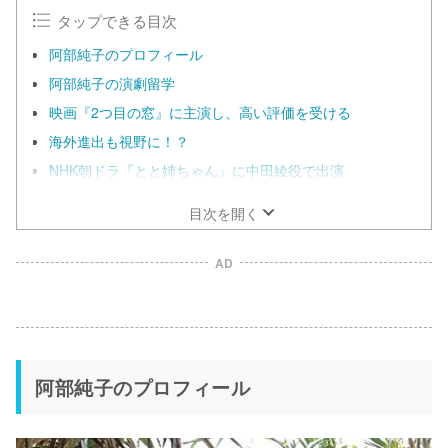
e
タップできる目次
阿部純子のプロフィール
阿部純子の演劇留学
映画『2つ目の窓』に主演し、高い評価を受ける
海外進出も視野に！？
NHK朝ドラ『とと姉ちゃん』に中田綾役で出演
目次を開く
AD
阿部純子のプロフィール