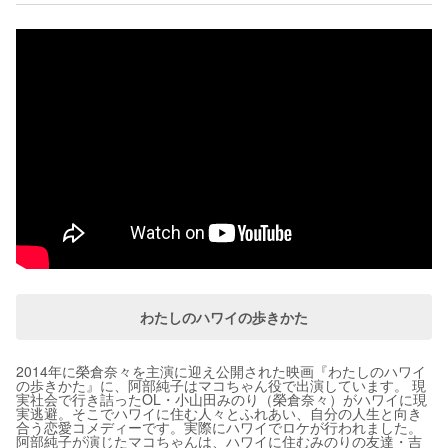
わたしのハワイの歩きかた
2014年に榮倉奈々を主演に迎え公開された映画『わたしのハワイ
の歩きかた』に、阿部純子はマコちゃん役で出演しています。 現
実社会で行き詰ったOL・小山田みのり（榮倉奈々）がハワイに現
実逃避。そこでハワイに住む人々とふれあい、自分の人生と向き
合う恋愛コメディーです。実際にハワイでロケが行われました。
阿部純子が演じたマコちゃんは、ハワイに住むみのりの友達・吉