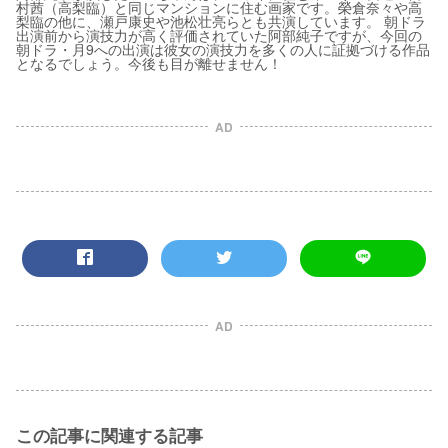
村茜（高梨臨）と同じマンションに住む画家です。榮倉奈々や高
梨臨の他に、瀬戸康史や池松壮亮らとも共演しています。 朝ドラ
出演前から演技力が高く評価されていた阿部純子ですが、今回の
朝ドラ・月9への出演は彼女の演技力を多くの人に証拠づける作品
となるでしょう。今後も目が離せません！
AD
AD
この記事に関連する記事