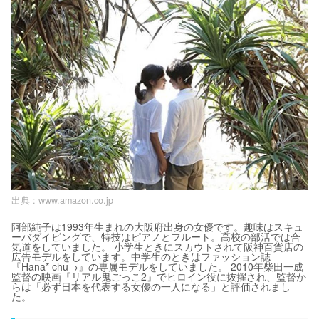
出典 :
www.amazon.co.jp
阿部純子は1993年生まれの大阪府出身の女優です。趣味はスキュ
ーバダイビングで、特技はピアノとフルート。高校の部活では合
気道をしていました。 小学生ときにスカウトされて阪神百貨店の
広告モデルをしています。中学生のときはファッション誌
『Hana* chu→』の専属モデルをしていました。 2010年柴田一成
監督の映画『リアル鬼ごっこ2』でヒロイン役に抜擢され、監督か
らは「必ず日本を代表する女優の一人になる」と評価されまし
た。