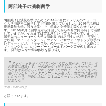
阿部純子の演劇留学
阿部純子は演技を学ぶために2014年8月にアメリカのニューヨー
ク大学演劇科に留学して1年間休業していました。2016年現在は
慶應義塾大学に通う大学生で、学業と女優業を両立させていま
す。 2015年8月に留学先から帰国してから本名の阿部純子で活動
していますが、それまでは吉永淳という芸名を使っていました。
留学先のニューヨーク大学は演劇界では名門中の名門。 卒業生に
は映画『マイ・インターン』のアン・ハサウェイやトップ歌手の
レディー・ガガ、『キャロル』のルーニー・マーラ、『天使にラ
ブ・ソングを…』のウーピー・ゴールドバーグ等が名を連ねま
す。 阿部は自身の留学体験を振り返り、
ストリートを歩くだけでいろいろな人種が歩いている。そ
の事実に感激して、その部分が（留学では）大きかった。そ
のときは実感として分からなかったけれど、リアクションの
違いだったり、バックグラウンドが違う分、意思の疎通が難
しかったり、演劇以上に、コミュニケーションの重要性を学
びました
引用：
mainichi.jp
と語っています。