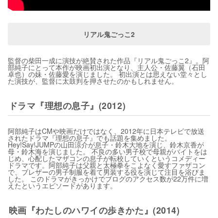
リアル鬼ごっこ2
監督の柴田一成に演技が絶賛された作品『リアル鬼ごっこ2』。阿
部純子にとって本作が映画初出演となり、主人公・佐藤翼（石田
卓也）の妹・佐藤愛を演じました。 初出演とは思えない堂々とし
た演技が、監督に太鼓判を押させたのかもしれません。
ドラマ『理想の息子』(2012)
阿部純子はCMや映画だけではなく、2012年に日本テレビで放送
されたドラマ『理想の息子』でも話題を集めました。
Hey!Say!JUMPの山田涼介が息子・鈴木大地を演じ、鈴木京香が
母・鈴木海を演じました。 不良の多い男子校で母親がバイトをは
じめ、心配したマザコンの息子が転校していくというコメディー
ドラマです。阿部純子は父親と太極拳をこよなく愛すファザコン
で、ブレザーの男子制服を着て男装する役を演じて注目を浴びま
した。 このドラマがきっかけでブログのアクセス数が22万件に増
えたというエピソードがあります。
映画『わたしのハワイの歩きかた』(2014)