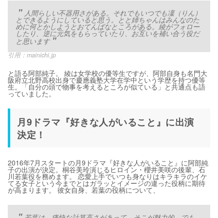
人間らしい不器用さがある。それでもいつでも凜（りん）
とできるようにしていると思う。とと姉ちゃんはみんなのた
めに何とかしようとおてんばなところがある。綾がフォロー
したり、逆に元気をもらっていたり、お互いを補い合う役だ
と思います
引用：
mainichi.jp
と語る阿部純子。 綾は女学校の優等生ですが、阿部自身も名門大
阪府立北野高校出身で慶應義塾大学在学中という学歴を持つ優等
生。「自分の頭で物事を考えるところが似ている」と共通点も語
っていました。
月9ドラマ『好きな人がいること』に出演
決定！
2016年7月スタートの月9ドラマ『好きな人がいること』に阿部純
子の出演が決定。桐谷美玲演じるヒロイン・櫻井美咲の後輩、石
川若葉役を務めます。 恋愛上手でいつも身なりはキラキラのイケ
てる女子という今までとはガラッとイメージの違った役柄に期待
が高まります。 彼女自身、若葉の役柄について、
若葉は、痛快な計算高さがあって、そこが魅力的。でも、