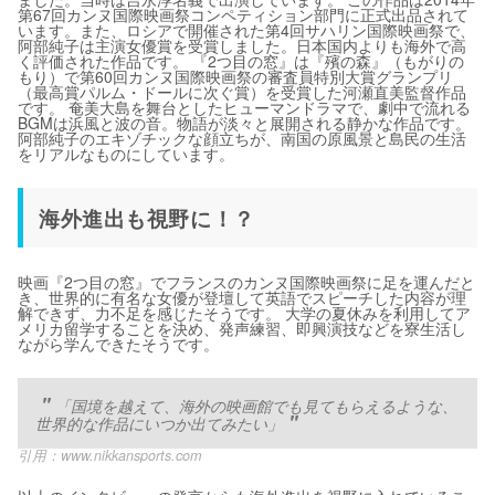
第67回カンヌ国際映画祭コンペティション部門に正式出品されて
います。また、ロシアで開催された第4回サハリン国際映画祭で、
阿部純子は主演女優賞を受賞しました。日本国内よりも海外で高
く評価された作品です。 『2つ目の窓』は『殯の森』（もがりの
もり）で第60回カンヌ国際映画祭の審査員特別大賞グランプリ
（最高賞パルム・ドールに次ぐ賞）を受賞した河瀬直美監督作品
です。 奄美大島を舞台としたヒューマンドラマで、劇中で流れる
BGMは浜風と波の音。物語が淡々と展開される静かな作品です。
阿部純子のエキゾチックな顔立ちが、南国の原風景と島民の生活
をリアルなものにしています。
海外進出も視野に！？
映画『2つ目の窓』でフランスのカンヌ国際映画祭に足を運んだと
き、世界的に有名な女優が登壇して英語でスピーチした内容が理
解できず、力不足を感じたそうです。 大学の夏休みを利用してア
メリカ留学することを決め、発声練習、即興演技などを寮生活し
ながら学んできたそうです。
「国境を越えて、海外の映画館でも見てもらえるような、
世界的な作品にいつか出てみたい」
引用：
www.nikkansports.com