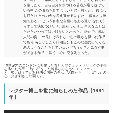
を絶ったり、自ら自分を傷つける若者が増え続けて
いる中 この映画をみてほしいと強く思った。 彼に心
を打たれ 自分の今を考え直せるはずだ。 偏見とは無
知である。 という有名な言葉にもある通り なにも知
らずして決めつけたり、差別したり… そんなことは
ただただやってはいけないと思った。 愚かで、醜い
人間の姿。 外見には表れない心の醜さを描いた作品
であり もしかしたら日頃自分もこの映画に出てくる
悪のようなことをしていないだろうか？と見直す事
ができる作品。 深く、心に突き刺さった。
19世紀末のロンドンに実在した奇形人間ジョン・メリックの半生
を描いた作品。 醜い顔をした純粋な心をもつエレファント・マン
と、彼とは全てが対極的な周囲の歪んだ人間たち――。誰しもの
心に突き刺さる映画です。
レクター博士を世に知らしめた作品【1991
年】