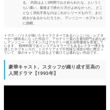
る。 内容はよく2時間でおさめられたな、というく
らい濃い。最後まで終わり方がよめなかった。 どこ
となく消化不良なのはこれがシリーズもので、まだ
続きがあるからだろうか。 アンソニー・ホプキンス
に脱帽。
トマス・ハリスが描いたキャラクターであるハンニバル・レクタ
ーが一躍有名になった作品で、アカデミー賞の主要5部門を総なめ
しアンソニー・ホプキンスはアカデミー賞主演男優賞を受賞して
います。 精神科医でありシリアルキラーでもあるレクター博士を
演じたホプキンスの、ミステリアスで不気味な演技が特に際立っ
ていて、彼のキャリアを語る上で避けては通れない作品です。
豪華キャスト、スタッフが織り成す至高の
人間ドラマ【1993年】