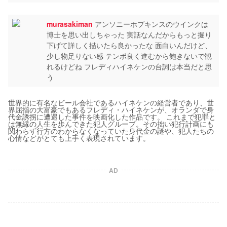
murasakiman
アンソニーホプキンスのウインクは
博士を思い出しちゃった 実話なんだからもっと掘り
下げて詳しく描いたら良かったな 面白いんだけど、
少し物足りない感 テンポ良く進むから飽きないで観
れるけどね フレディハイネケンの台詞は本当だと思
う
世界的に有名なビール会社であるハイネケンの経営者であり、世
界屈指の大富豪でもあるフレディ・ハイネケンが、オランダで身
代金誘拐に遭遇した事件を映画化した作品です。 これまで犯罪と
は無縁の人生を歩んできた犯人グループ。その拙い犯行計画にも
関わらず行方のわからなくなっていた身代金の謎や、犯人たちの
心情などがとても上手く表現されています。
AD