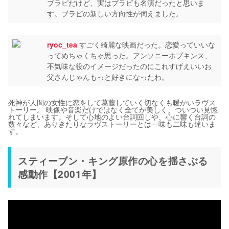
ブラピだけど、実はブラピも名演だったと思いま
す。ブラピの新しい方向性が伺えました。
ryoc_tea
すごく綺麗な映画だった。恋愛っていいな
ってめちゃくちゃ思った。アンソニーホプキンス、
不気味な役のイメージだったのにこれすげえいいお
父さんじゃんもっと好きになったわ。
死神が人間の女性に恋をして葛藤していく切なくも暖かいラヴス
トーリー。 映像や音楽だけではなく全てが美しく、ついつい見惚
れてしまいます。そして心地のよい台詞回しや、心に響く台詞の
数々など、ありきたりなラヴストーリーとは一味も二味も違いま
す。
スティーブン・キング原作の心を揺さぶる
感動作【2001年】