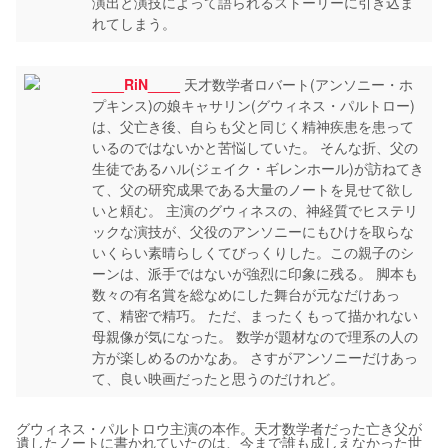
演出と演技によって語られるストーリーに引き込ま
れてしまう。
____RiN____
天才数学者ロバート(アンソニー・ホ
プキンス)の娘キャサリン(グウィネス・パルトロー)
は、父亡き後、自らも父と同じく精神疾患を患って
いるのではないかと苦悩していた。 そんな折、父の
生徒であるハル(ジェイク・ギレンホール)が訪ねてき
て、父の研究成果である大量のノートを見せて欲し
いと頼む。 主演のグウィネスの、神経質でヒステリ
ックな演技が、父役のアンソニーにもひけを取らな
いくらい素晴らしくてびっくりした。この親子のシ
ーンは、派手ではないが強烈に印象に残る。 脚本も
数々の有名賞を総なめにした舞台が元なだけあっ
て、精密で精巧。 ただ、まったくもって描かれない
母親像が気になった。 数学が題材なので理系の人の
方が楽しめるのかなあ。 さすがアンソニーだけあっ
て、良い映画だったと思うのだけれど。
グウィネス・パルトロウ主演の本作。天才数学者だった亡き父が
遺したノートに書かれていたのは、今まで誰も成しえなかった世