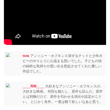
tora
アンソニー・ホプキンス演ずるテッドと少年ボ
ビーのやりとりに心温まる思いでした。子どもの頃
の純粋な気持ちや思い出を想起させてくれた優しい
作品でした。
____RiN____
大好きなアンソニー・ホプキンスの、
大好きな映画。 何回も観たし、原作も読んだ。原作
とは別物だけど、原作を匂わせる演出や設定がニク
い。 とにかく名作。一度は観て欲しいなあと思う。