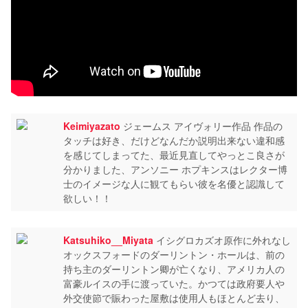
Keimiyazato
ジェームス アイヴォリー作品 作品の
タッチは好き、だけどなんだか説明出来ない違和感
を感じてしまってた、最近見直してやっとこ良さが
分かりました、アンソニー ホプキンスはレクター博
士のイメージな人に観てもらい彼を名優と認識して
欲しい！！
Katsuhiko__Miyata
イシグロカズオ原作に外れなし
オックスフォードのダーリントン・ホールは、前の
持ち主のダーリントン卿が亡くなり、アメリカ人の
富豪ルイスの手に渡っていた。かつては政府要人や
外交使節で賑わった屋敷は使用人もほとんど去り、