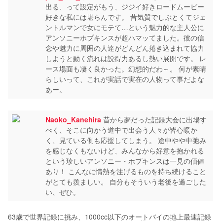
出る、って設定がもう、ジジイ好きロードムービー
好きな私には堪らんです。 昔気質でしぶとくてジェ
ントルマンで女にモテて…という魅力的な主人公に
アンソニーホプキンスが超ハマッてました。彼の信
念や魅力に周囲の人達がどんどん捲き込まれて協力
しようと動く流れは説得力あるし熱い展開です。 レ
ース場面も凄く良かった。幻想的だわ～。 何が素晴
らしいって、これが実話で実在の人物って事だよな
あー。
Naoko_Kanehira
昔から夢だった記録大会に出場す
べく、そこに向かう道中で出会う人々が皆心暖か
く、見ている側も応援してしまう。 途中やや中弛み
を感じなくもないけど、みんなから好意を抱かれる
という珍しいアンソニー・ホプキンスは一見の価値
あり！ こんなに情熱を注げるものを持ち続けること
がとても羨ましい。 自分もそういう老後を過ごした
い、ぜひ。
63歳で世界記録に挑み、1000cc以下のオートバイの地上最速記録