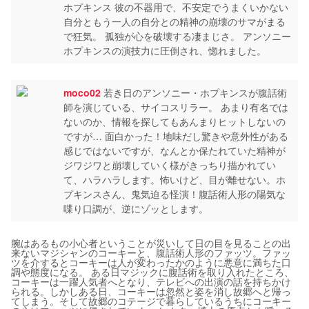
ホプキンス 彼の不器用で、不安定でうまくいかない
自分ともう一人の自分との精神の崩壊のサマがまる
で狂気。 孤独が心を破壊する凄まじさ。 アンソニー
ホプキンスの演技力に圧倒され、惚れました。
moco02
若き日のアンソニー・ホプキンスが腹話術
師を演じている、サイコスリラー。 あまり有名では
ないのか、情報を探してもあんまりヒットしないの
ですが… 面白かった！地味だし驚きや意外性がある
感じではないですが、なんとか保たれていた精神が
ジワジワと崩壊していく様がきっちり描かれてい
て、ハラハラします。怖いけど、目が離せない。ホ
プキンスさん、鬼気迫る怪演！腹話術人形の陽気な
喋り口調が、逆にゾッとします。
腕はあるもの小心者ということが災いして日の目を見ることの出
来ないマジシャンのコーキーと、腹話術人形のファッツ。ファッ
ツを介するとコーキーは人が変わったかのように悪意に満ちた口
調や態度になる。 ある日マジックに腹話術を取り入れたところ、
コーキーは一躍人気者へとなり、テレビへの出演の話を持ちかけ
られる。しかしある日、コーキーは忽然と姿を消し故郷へと帰っ
てしまう。そして故郷のコテージで暮らしているうちにコーキー