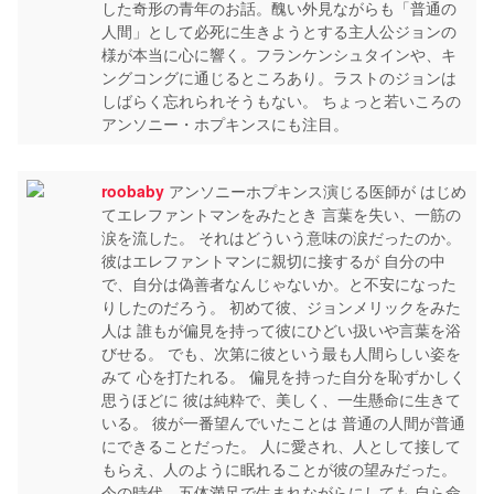
した奇形の青年のお話。醜い外見ながらも「普通の
人間」として必死に生きようとする主人公ジョンの
様が本当に心に響く。フランケンシュタインや、キ
ングコングに通じるところあり。ラストのジョンは
しばらく忘れられそうもない。 ちょっと若いころの
アンソニー・ホプキンスにも注目。
roobaby
アンソニーホプキンス演じる医師が はじめ
てエレファントマンをみたとき 言葉を失い、一筋の
涙を流した。 それはどういう意味の涙だったのか。
彼はエレファントマンに親切に接するが 自分の中
で、自分は偽善者なんじゃないか。と不安になった
りしたのだろう。 初めて彼、ジョンメリックをみた
人は 誰もが偏見を持って彼にひどい扱いや言葉を浴
びせる。 でも、次第に彼という最も人間らしい姿を
みて 心を打たれる。 偏見を持った自分を恥ずかしく
思うほどに 彼は純粋で、美しく、一生懸命に生きて
いる。 彼が一番望んでいたことは 普通の人間が普通
にできることだった。 人に愛され、人として接して
もらえ、人のように眠れることが彼の望みだった。
今の時代、五体満足で生まれながらにしても 自ら命