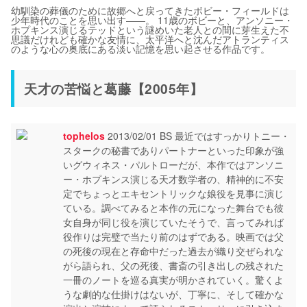
幼馴染の葬儀のために故郷へと戻ってきたボビー・フィールドは
少年時代のことを思い出す――。 11歳のボビーと、アンソニー・
ホプキンス演じるテッドという謎めいた老人との間に芽生えた不
思議だけれども確かな友情に、太平洋へと沈んだアトランティス
のような心の奥底にある淡い記憶を思い起させる作品です。
天才の苦悩と葛藤【2005年】
tophelos
2013/02/01 BS 最近ではすっかりトニー・
スタークの秘書でありパートナーといった印象が強
いグウィネス・パルトローだが、本作ではアンソニ
ー・ホプキンス演じる天才数学者の、精神的に不安
定でちょっとエキセントリックな娘役を見事に演じ
ている。調べてみると本作の元になった舞台でも彼
女自身が同じ役を演じていたそうで、言ってみれば
役作りは完璧で当たり前のはずである。映画では父
の死後の現在と存命中だった過去が織り交ぜられな
がら語られ、父の死後、書斎の引き出しの残された
一冊のノートを巡る真実が明かされていく。驚くよ
うな劇的な仕掛けはないが、丁寧に、そして確かな