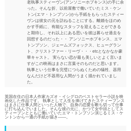
老執事スティーヴン(アンソニーホプキンス)の手に余
った。そんな折、以前屋敷で働いていたミス・ケン
トン(エマ・トンプソン)から手紙をもらったスティー
ヴンは彼女の元を訪ねることにする。離婚をほのめ
かす手紙に、有能なスタッフを迎えることができる
と期待し、それ以上にある思いを彼は募らせ過去を
回想するのだった・・ アンソニーホプキンス、エマ
トンプソン、ジェームズフォックス、ヒューグラン
ト、クリストファー・リーヴ・・・etcとなかなか豪
華キャスト。 実らない恋が最も美しいとよく言いま
すがこの映画はまさに言葉そのものだと思います。
執事という仕事を完璧につらぬくための犠牲、器用
なんだけど不器用な人間がうまく描かれていまし
た。
英国在住の日本人作家カズオ・イシグロのベストセラー小説を映
画化した作品です。 執事として人生を捧げてきたスティーブンス
はまさに仕事人間といった人物で、自身の恋愛を断ち切って仕事
に打ち込んでいました。そんな彼の元に、かつて女中頭としてス
ティーブンとともに働いていたエマ・トンプソン演じるミス・ケ
ントンから一通の手紙が届き――。