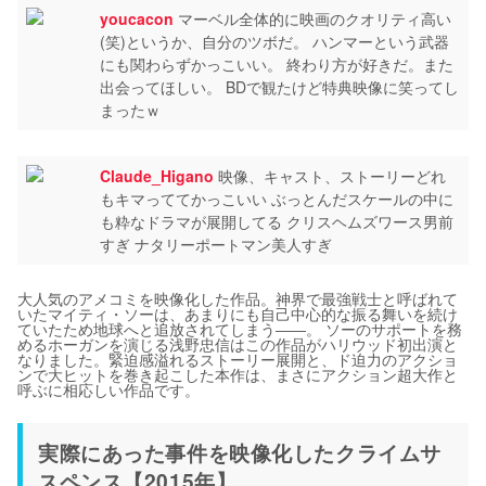
youcacon
マーベル全体的に映画のクオリティ高い
(笑)というか、自分のツボだ。 ハンマーという武器
にも関わらずかっこいい。 終わり方が好きだ。また
出会ってほしい。 BDで観たけど特典映像に笑ってし
まったｗ
Claude_Higano
映像、キャスト、ストーリーどれ
もキマっててかっこいい ぶっとんだスケールの中に
も粋なドラマが展開してる クリスヘムズワース男前
すぎ ナタリーポートマン美人すぎ
大人気のアメコミを映像化した作品。神界で最強戦士と呼ばれて
いたマイティ・ソーは、あまりにも自己中心的な振る舞いを続け
ていたため地球へと追放されてしまう――。 ソーのサポートを務
めるホーガンを演じる浅野忠信はこの作品がハリウッド初出演と
なりました。緊迫感溢れるストーリー展開と、ド迫力のアクショ
ンで大ヒットを巻き起こした本作は、まさにアクション超大作と
呼ぶに相応しい作品です。
実際にあった事件を映像化したクライムサ
スペンス【2015年】