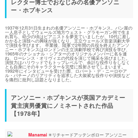
レクター博士でおなじみの名優アンソニ
ー・ホプキンス
1937年12月31日生まれの名優アンソニー・ホプキンス。パン屋の
一人息子としてウェールズ地方ウェスト・グラモーガン州で生ま
れ育ち、幼少の頃はピアニストを夢見ていましたが、10代に差し
かかると演技への興味が強くなり、王立ウェールズ音楽演劇大学
で演技を学びます。 卒業後、陸軍で2年間の兵役を終えたアンソ
ニー・ホプキンスはロンドンの王立演劇学校で再び演技を学び、
1965年のナショナル・シアターのオリジナルメンバーに名を連
ね、ローレンス・オリヴィエの代役を演じて喝采を浴びました。
演技力はハリウッドでもトップレベルで、余計な役作りをしなく
とも自身にそのキャラクターを完璧に投射させてしまいます。
1992年にインタビューを受けた際、ロバート・デ・ニーロやア
ル・パチーノのリアリティを追求した大袈裟な役作りや演技など
を痛烈に批判し話題となりました。
アンソニー・ホプキンスが英国アカデミー
賞主演男優賞にノミネートされた作品
【1978年】
Manamai
✳︎リチャードアッテンボロー アンソニー