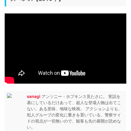
sanagi
アンソニー・ホプキンス見たさに。 実話を
基にしているだけあって、超人な登場人物は出てこ
ない。ある意味、地味な映画。 アクションよりも、
犯人グループの変化に重きを置いている。警察サイ
ドの視点が一切無いので、観客も先の展開が読めな
い。