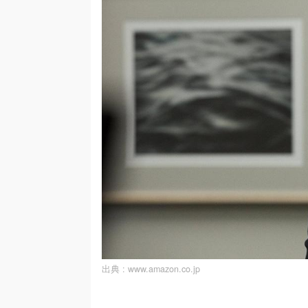
出典 :
www.amazon.co.jp