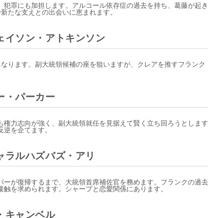
、犯罪にも加担します。アルコール依存症の過去を持ち、葛藤が起き
で新たな支えとの出会いに恵まれます。
ェイソン・アトキンソン
になります。副大統領候補の座を狙いますが、クレアを推すフランク
ー・パーカー
も権力志向が強く、副大統領就任を見据えて賢く立ち回ろうとします
反逆を企てます。
ャラルハズバズ・アリ
パーが復帰するまで、大統領首席補佐官を務めます。フランクの過去
接触を求められます。シャープと恋愛関係にあります。
・キャンベル