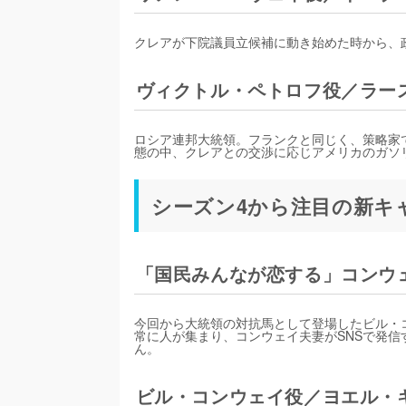
クレアが下院議員立候補に動き始めた時から、
ヴィクトル・ペトロフ役／ラー
ロシア連邦大統領。フランクと同じく、策略家
態の中、クレアとの交渉に応じアメリカのガソ
シーズン4から注目の新キ
「国民みんなが恋する」コンウ
今回から大統領の対抗馬として登場したビル・
常に人が集まり、コンウェイ夫妻がSNSで発
ん。
ビル・コンウェイ役／ヨエル・