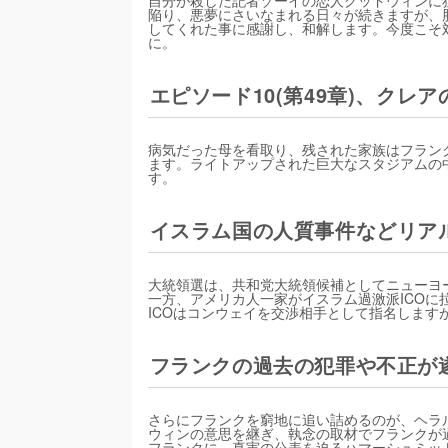
陥り、悪夢にさいなまれる日々が続きますが、
してくれた事に感謝し、和解します。今度こそ
に。
エピソード10(第49章)、クレ
病気だった母を看取り、残された家族はフラン
ます。ライトアップされた巨大なスタジアムの
す。
イスラム国の人質事件などリア
大統領選は、共和党大統領候補としてニューヨ
一方、アメリカ人一家がイスラム過激派ICO
ICOはコンウェイを交渉相手として指名します
フランクの過去の犯罪や不正が
さらにフランクを窮地に追い詰めるのが、ヘラ
ウィンの意思を継ぎ、執念の取材でフランクが
フランクに、真実の公表を迫るハマーシュミッ