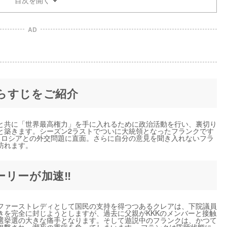
AD
らすじをご紹介
と共に「世界最高権力」を手に入れるために政治活動を行い、裏切り
と築きます。シーズン2ラストでついに大統領となったフランクです
るロシアとの外交問題に直面。さらに自分の意見を聞き入れないフラ
訪れます。
リーが加速‼︎
ファーストレディとして国民の支持を得つつあるクレアは、下院議員
きを完全に封じようとしますが、過去に父親がKKKのメンバーと接触
選挙選の大きな痛手となります。そして遊説中のフランクは、かつて
狙撃され、瀕死の重症を負ってしまいます。 フランクは昏睡状態に