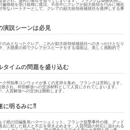
肝臓移植を受け政権に復活。不在中にクレアが副大統領を巧みに補佐
対等なパートナーとして、クレアの副大統領候補就任を後押しする事
アの演説シーンは必見
クのみとなったクレア。これが副大統領候補就任へのきっかけとなり
中、大聴衆の前でクレアがスピーチをする場面は、美しく感動的で
ルタイムの問題を盛り込む
ーク州知事コンウェイが多くの支持を集め、フランクは苦戦します。
に拉致され、幹部解放への交渉材料として人質にされてしまいます。
が、人質解放への交渉は難航します。
遂に明るみに⁈
ルド紙の旧編集長ハマーシュミット。フランク狙撃事件の後、グッド
過去に犯した殺人と不正を突き止めます。人質問題の対応に追われる
ト 。しかしこの一手が、国の運命を左右する思わぬ展開を呼ぶ事