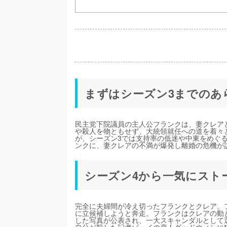
まずはシーズン3までのあ
民主党下院議員の主人公フランクは、妻クレア
や殺人を物ともせず、大統領就任への道を着々
が、シーズン3では支持率の低迷や中東をめぐ
ンクに、妻クレアの不満が爆発し離婚の危機が
シーズン4から一気にストー
完全に夫婦間が冷え切ったフランクとクレア。
に立候補しようと奔走。フランクはクレアの動
した写真が公表され、一大スキャンダルとして
自分が殺した記者ゾーイの恋人グッドウィンに