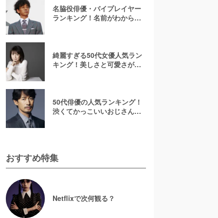
名脇役俳優・バイプレイヤー
ランキング！名前がわからな
いあの人は何位？刑事ドラマ
でみたことのある彼ら
綺麗すぎる50代女優人気ラン
キング！美しさと可愛さが魅
力的【2026最新】
50代俳優の人気ランキング！
渋くてかっこいいおじさん俳
優の虜に【2026最新版】
おすすめ特集
Netflixで次何観る？