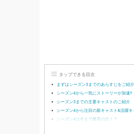
/
U
n
m
u
t
e
タップできる目次
まずはシーズン3までのあらすじをご紹
シーズン4から一気にストーリーが加速‼︎
シーズン3までの主要キャストのご紹介
シーズン4から注目の新キャスト&活躍キ
シーズン4は今まで最高の出！？