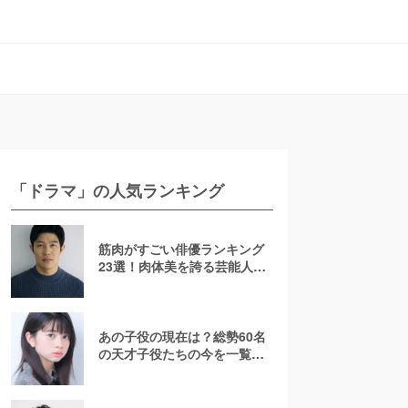
「ドラマ」の人気ランキング
筋肉がすごい俳優ランキング
23選！肉体美を誇る芸能人を
若手からおじさんまで紹介
【2026最新】
あの子役の現在は？総勢60名
の天才子役たちの今を一覧で
紹介！【2025年最新】