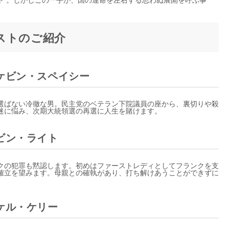
ストのご紹介
ケビン・スペイシー
選ばない冷徹な男。民主党のベテラン下院議員の座から、裏切りや殺
迷に悩み、次期大統領選の再選に人生を賭けます。
ビン・ライト
クの犯罪も黙認します。初めはファーストレディとしてフランクを支
確立を望みます。母親との確執があり、打ち解けあうことができずに
ケル・ケリー