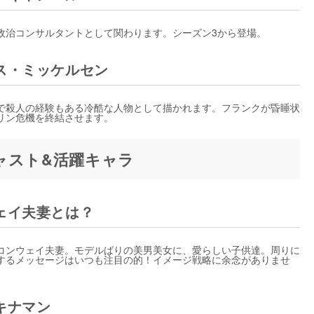
政治コンサルタントとして関わります。シーズン3から登場。
ス・ミッケルセン
で殺人の経験もある冷酷な人物として描かれます。フランクが昏睡状
リン危機を終結させます。
ャスト&活躍キャラ
ェイ夫妻とは？
コンウェイ夫妻。モデルばりの美男美女に、愛らしい子供達。周りに
信するメッセージはいつも注目の的！イメージ戦略に余念がありませ
キナマン