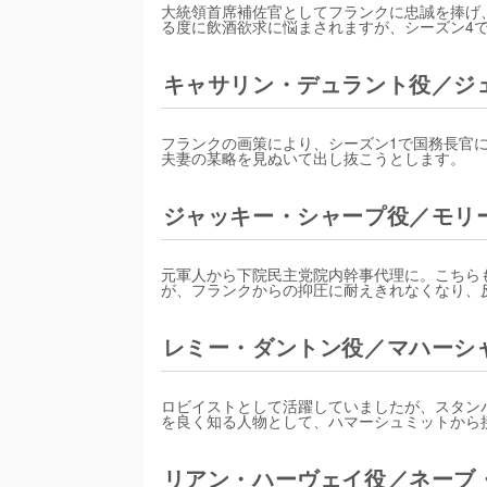
大統領首席補佐官としてフランクに忠誠を捧げ
る度に飲酒欲求に悩まされますが、シーズン4
キャサリン・デュラント役／ジ
フランクの画策により、シーズン1で国務長官
夫妻の某略を見ぬいて出し抜こうとします。
ジャッキー・シャープ役／モリ
元軍人から下院民主党院内幹事代理に。こちら
が、フランクからの抑圧に耐えきれなくなり、
レミー・ダントン役／マハーシ
ロビイストとして活躍していましたが、スタン
を良く知る人物として、ハマーシュミットから
リアン・ハーヴェイ役／ネーブ