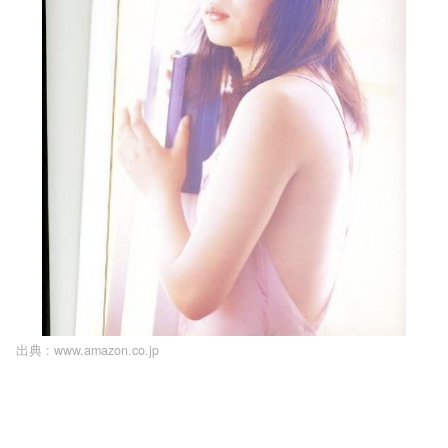
出典 :
www.amazon.co.jp
L
o
/
U
a
n
d
m
e
u
d