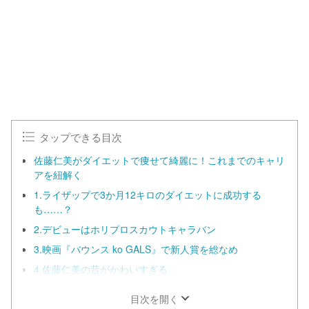
t
:
e
1
0
0
.
0
0
%
タップできる目次
佐藤仁美がダイエットで痩せて綺麗に！これまでのキャリ
アを紐解く
1.ライザップで3か月12キロのダイエットに成功する
も……？
2.デビューはホリプロスカウトキャラバン
3.映画『バウンス ko GALS』で新人賞を総なめ
4.佐藤仁美の昔がかわいすぎる
目次を開く