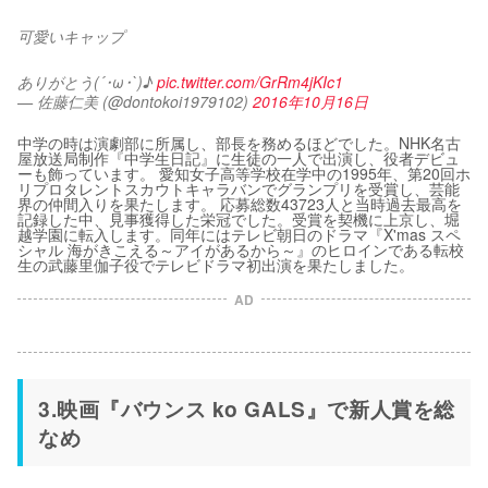
可愛いキャップ
ありがとう(´･ω･`)♪ 
pic.twitter.com/GrRm4jKIc1
— 佐藤仁美 (@dontokoi1979102)
2016年10月16日
中学の時は演劇部に所属し、部長を務めるほどでした。NHK名古
屋放送局制作『中学生日記』に生徒の一人で出演し、役者デビュ
ーも飾っています。 愛知女子高等学校在学中の1995年、第20回ホ
リプロタレントスカウトキャラバンでグランプリを受賞し、芸能
界の仲間入りを果たします。 応募総数43723人と当時過去最高を
記録した中、見事獲得した栄冠でした。受賞を契機に上京し、堀
越学園に転入します。同年にはテレビ朝日のドラマ『X'mas スペ
シャル 海がきこえる～アイがあるから～』のヒロインである転校
生の武藤里伽子役でテレビドラマ初出演を果たしました。
AD
3.映画『バウンス ko GALS』で新人賞を総
なめ