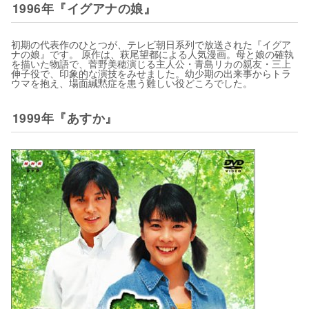
1996年『イグアナの娘』
初期の代表作のひとつが、テレビ朝日系列で放送された『イグア
ナの娘』です。 原作は、萩尾望都による人気漫画。母と娘の確執
を描いた物語で、菅野美穂演じる主人公・青島リカの親友・三上
伸子役で、印象的な演技をみせました。幼少期の出来事からトラ
ウマを抱え、場面緘黙症を患う難しい役どころでした。
1999年『あすか』