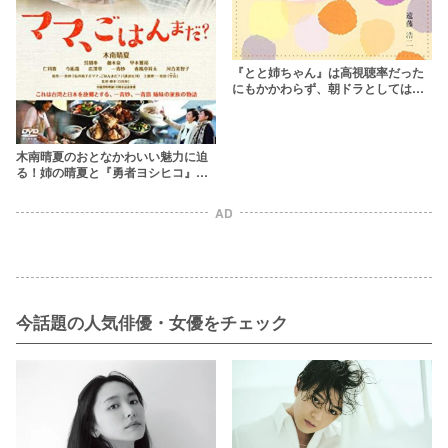
『とと姉ちゃん』は高視聴率だった
にもかかわらず、朝ドラとしてはイ
マイチ？その理由を考察！
木南晴夏のおとなかわいい魅力に迫
る！姉の晴夏と『勇者ヨシヒコ』で
初共演！
AD
今話題の人気俳優・女優をチェック