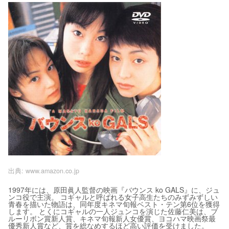
出典:
www.amazon.co.jp
1997年には、原田眞人監督の映画『バウンス ko GALS』に、ジュ
ンコ役で主演。 コギャルと呼ばれる女子高生たちのみずみずしい
青春を描いた物語は、同年度キネマ旬報ベスト・テン第6位を獲得
します。 とくにコギャルの一人ジュンコを演じた佐藤仁美は、ブ
ルーリボン賞新人賞、キネマ旬報新人女優賞、ヨコハマ映画祭最
優秀新人賞など、賞を総なめするほど高い評価を受けました。