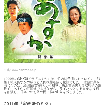
出典:
www.amazon.co.jp
1999年のNHK朝ドラ『あすか』は、竹内結子演じるヒロイン、和
菓子職人あすかの成長と人間模様を描く物語でした。 佐藤仁美が
演じたのは、綾瀬(藤吉)舞という役柄。梅沢富美男と名取裕子の娘
役で、あすかの従姉妹でありながら、ライバルとなる重要な役柄
を熱演し、日本中のお茶の間に強い印象を残しました。
2011年『家政婦のミタ』