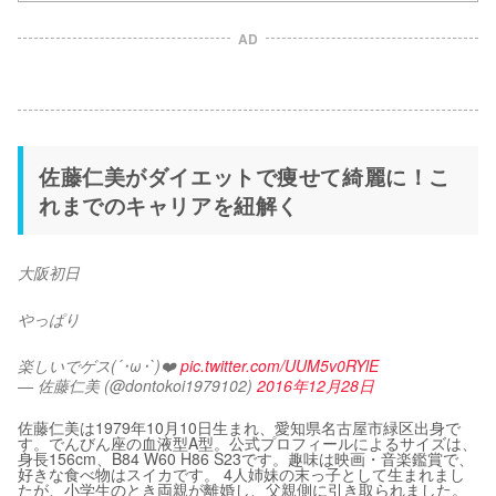
AD
佐藤仁美がダイエットで痩せて綺麗に！こ
れまでのキャリアを紐解く
大阪初日
やっぱり
楽しいでゲス(´･ω･`)❤️ 
pic.twitter.com/UUM5v0RYlE
— 佐藤仁美 (@dontokoi1979102)
2016年12月28日
佐藤仁美は1979年10月10日生まれ、愛知県名古屋市緑区出身で
す。でんびん座の血液型A型。公式プロフィールによるサイズは、
身長156cm、B84 W60 H86 S23です。趣味は映画・音楽鑑賞で、
好きな食べ物はスイカです。 4人姉妹の末っ子として生まれまし
たが、小学生のとき両親が離婚し、父親側に引き取られました。