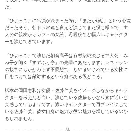
た。

『ひよっこ』に出演が決まった際は「またか(笑)」という心境
だったそう。朝ドラ常連と言えど演じてきた役は様々で、主
人公の親友からカフェの女給、母親役など幅広いキャラクタ
ーを演じてきています。

『ひよっこ』で演じた朝倉高子は有村架純演じる主人公・み
ね子が働く「すずふり亭」の先輩にあたります。レストラン
の接客にもかかわらず不愛想で、ちやほやされている女性に
目をつけては敵対するという癖のある役どころ。

脚本の岡田惠和は女優・佐藤仁美をイメージしながらキャラ
クターを考えたと言い、演じている佐藤もかなり素に近いと
実感しているようです。濃いキャラクターで再ブレイクして
いる佐藤仁美。彼女自身の魅力が役の魅力を増しているのか
もしれません。
AD