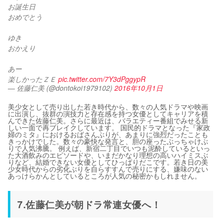
お誕生日
おめでとう
ゆき
おかえり
あー
楽しかったＺＥ 
pic.twitter.com/7Y3dPggypR
— 佐藤仁美 (@dontokoi1979102)
2016年10月1日
美少女として売り出した若き時代から、数々の人気ドラマや映画
に出演し、抜群の演技力と存在感を持つ女優としてキャリアを積
んできた佐藤仁美。さらに最近は、バラエティー番組でみせる新
しい一面で再ブレイクしています。 国民的ドラマとなった『家政
婦のミタ』におけるおばさんぶりが、あまりに強烈だったことも
きっかけでした。数々の豪快な発言と、胆の座ったぶっちゃけぶ
りで人気沸騰。 例えば、新宿二丁目でいつも泥酔しているといっ
た大酒飲みのエピソードや、いまだかなり理想の高いハイミスぶ
りなど、結婚できない女優としてひっぱりだこです。若き日の美
少女時代からの劣化ぶりを自らすすんで売りにする、嫌味のない
あっけらかんとしているところが人気の秘密かもしれません。
7.佐藤仁美が朝ドラ常連女優へ！