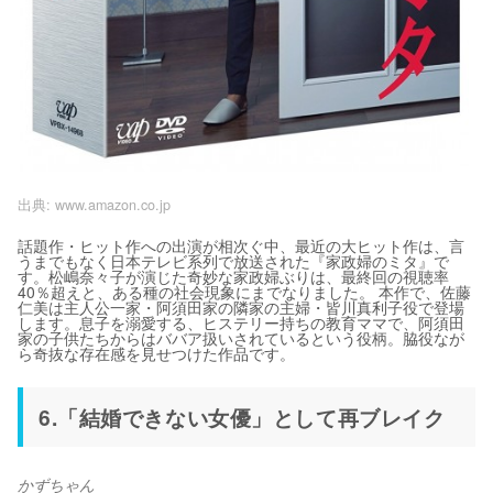
出典:
www.amazon.co.jp
話題作・ヒット作への出演が相次ぐ中、最近の大ヒット作は、言
うまでもなく日本テレビ系列で放送された『家政婦のミタ』で
す。松嶋奈々子が演じた奇妙な家政婦ぶりは、最終回の視聴率
40％超えと、ある種の社会現象にまでなりました。 本作で、佐藤
仁美は主人公一家・阿須田家の隣家の主婦・皆川真利子役で登場
します。息子を溺愛する、ヒステリー持ちの教育ママで、阿須田
家の子供たちからはババア扱いされているという役柄。脇役なが
ら奇抜な存在感を見せつけた作品です。
6.「結婚できない女優」として再ブレイク
かずちゃん