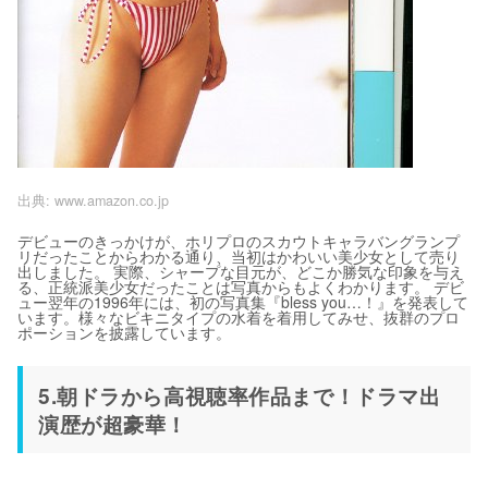
出典:
www.amazon.co.jp
デビューのきっかけが、ホリプロのスカウトキャラバングランプ
リだったことからわかる通り、当初はかわいい美少女として売り
出しました。 実際、シャープな目元が、どこか勝気な印象を与え
る、正統派美少女だったことは写真からもよくわかります。 デビ
ュー翌年の1996年には、初の写真集『bless you…！』を発表して
います。様々なビキニタイプの水着を着用してみせ、抜群のプロ
ポーションを披露しています。
5.朝ドラから高視聴率作品まで！ドラマ出
演歴が超豪華！