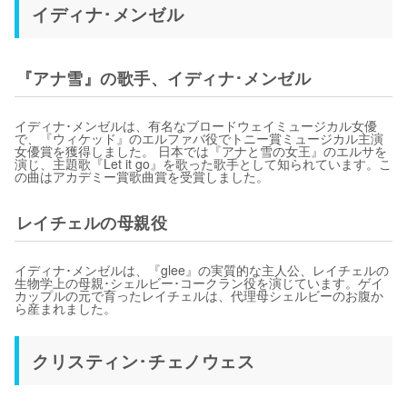
イディナ･メンゼル
『アナ雪』の歌手、イディナ･メンゼル
イディナ･メンゼルは、有名なブロードウェイミュージカル女優
で、『ウィケッド』のエルファバ役でトニー賞ミュージカル主演
女優賞を獲得しました。 日本では『アナと雪の女王』のエルサを
演じ、主題歌『Let it go』を歌った歌手として知られています。こ
の曲はアカデミー賞歌曲賞を受賞しました。
レイチェルの母親役
イディナ･メンゼルは、『glee』の実質的な主人公、レイチェルの
生物学上の母親･シェルビー･コークラン役を演じています。ゲイ
カップルの元で育ったレイチェルは、代理母シェルビーのお腹か
ら産まれました。
クリスティン･チェノウェス