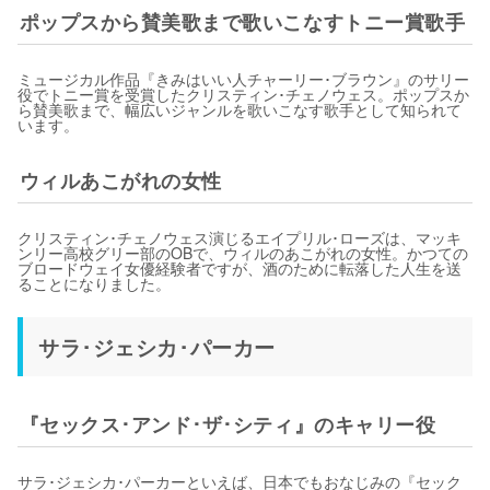
ポップスから賛美歌まで歌いこなすトニー賞歌手
ミュージカル作品『きみはいい人チャーリー･ブラウン』のサリー
役でトニー賞を受賞したクリスティン･チェノウェス。ポップスか
ら賛美歌まで、幅広いジャンルを歌いこなす歌手として知られて
います。
ウィルあこがれの女性
クリスティン･チェノウェス演じるエイプリル･ローズは、マッキ
ンリー高校グリー部のOBで、ウィルのあこがれの女性。かつての
ブロードウェイ女優経験者ですが、酒のために転落した人生を送
ることになりました。
サラ･ジェシカ･パーカー
『セックス･アンド･ザ･シティ』のキャリー役
サラ･ジェシカ･パーカーといえば、日本でもおなじみの『セック