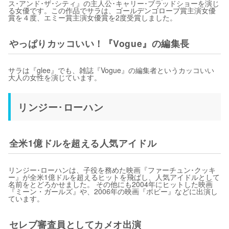
ス･アンド･ザ･シティ』の主人公･キャリー･ブラッドショーを演じ
る女優です。この作品でサラは、ゴールデンゴローブ賞主演女優
賞を４度、エミー賞主演女優賞を2度受賞しました。
やっぱりカッコいい！『Vogue』の編集長
サラは『glee』でも、雑誌『Vogue』の編集者というカッコいい
大人の女性を演じています。
リンジー･ローハン
全米1億ドルを超える人気アイドル
リンジー･ローハンは、子役を務めた映画『ファーチュン･クッキ
ー』が全米1億ドルを超えるヒットを飛ばし、人気アイドルとして
名前をとどろかせました。 その他にも2004年にヒットした映画
『ミーン・ガールズ』や、2006年の映画『ボビー』などに出演し
ています。
セレブ審査員としてカメオ出演