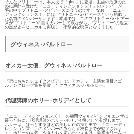
そんなブリトニーは、本人役で『glee』に登場。虫歯の治療のた
めに麻酔を受けた「ニューディレクションズ！」のメンバーが、
夢の中でブリトニー･スピアーズに会うのです。 なお、「ニュー
ディレクションズ！」には、“リトニー･S･ピアースという酷似し
た名前のメンバーがいます。本編では、このブリトニー･S･ピアー
スが“ブリトニー”の曲をカバーして歌ながら、“ブリトニー”の過去
の黒歴史をヒニカルに再現し、衝撃的な映像となりました。
グウィネス･パルトロー
オスカー女優、グウィネス･パルトロー
『恋におちたシェイクスピア』で、アカデミー主演女優賞とゴー
ルデングローブ賞を受賞したグウィネス･パルトロー。
代理講師のホリー･ホリデイとして
「ニュー･ディレクションズ！」の顧問ウィルがインフルエンザに
罹った時に、代理講師のホリー･ホリデイ役として登場します。
ホリーは、はっとするほどの美しい声の持ち主で、「ニューディ
レクションズ！」のメンバーのみならず校長までが魅了されま
す。ホリーの人気にやきもちを妬いたウィルは、最初ホリーを批