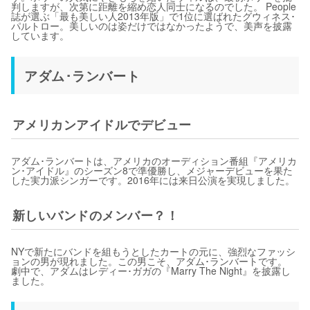
判しますが、次第に距離を縮め恋人同士になるのでした。 People
誌が選ぶ「最も美しい人2013年版」で1位に選ばれたグウィネス･
パルトロー。美しいのは姿だけではなかったようで、美声を披露
しています。
アダム･ランバート
アメリカンアイドルでデビュー
アダム･ランバートは、アメリカのオーディション番組『アメリカ
ン･アイドル』のシーズン8で準優勝し、メジャーデビューを果た
した実力派シンガーです。2016年には来日公演を実現しました。
新しいバンドのメンバー？！
NYで新たにバンドを組もうとしたカートの元に、強烈なファッシ
ョンの男が現れました。この男こそ、アダム･ランバートです。
劇中で、アダムはレディー･ガガの『Marry The Night』を披露し
ました。