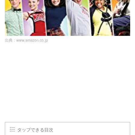
出典 :
www.amazon.co.jp
L
o
/
U
a
n
d
m
e
u
d
t
:
e
1
0
0
.
0
0
%
タップできる目次