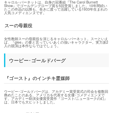
キャロル･バーネットは、自身の冠番組『The Carol Burnett
Show』でゴールデングローブ賞を5回受賞しました。10年間続い
たこの作品の以降も、長きに渡って活躍している1933年生まれの
人気コメディエンヌです。
スーの母親役
女性教師スーの母親役を演じるキャロル･バーネット。スーといえ
ば、『glee』の要と言っていいあくの強いキャラクター。実力派2
人の競演は本作ならではでしょう。
ウーピー･ゴールドバーグ
『ゴースト』のインチキ霊媒師
ウーピー･ゴールドバーグは、アカデミー賞受賞式の司会を複数回
務めたことのある、アメリカを代表する女優･コメディエンヌで
す。アカデミー助演女優賞受賞作『ゴースト/ニューヨークの幻』
は、日本でも大ヒットしました。