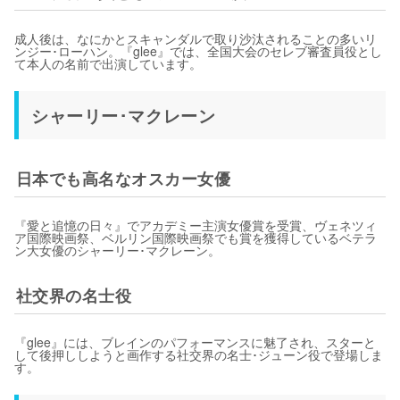
成人後は、なにかとスキャンダルで取り沙汰されることの多いリ
ンジー･ローハン。『glee』では、全国大会のセレブ審査員役とし
て本人の名前で出演しています。
シャーリー･マクレーン
日本でも高名なオスカー女優
『愛と追憶の日々』でアカデミー主演女優賞を受賞、ヴェネツィ
ア国際映画祭、ベルリン国際映画祭でも賞を獲得しているベテラ
ン大女優のシャーリー･マクレーン。
社交界の名士役
『glee』には、ブレインのパフォーマンスに魅了され、スターと
して後押ししようと画作する社交界の名士･ジューン役で登場しま
す。