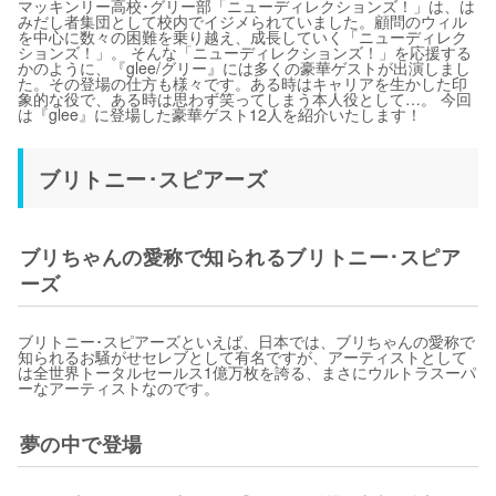
マッキンリー高校･グリー部「ニューディレクションズ！」は、は
みだし者集団として校内でイジメられていました。顧問のウィル
を中心に数々の困難を乗り越え、成長していく「ニューディレク
ションズ！」。 そんな「ニューディレクションズ！」を応援する
かのように、『glee/グリー』には多くの豪華ゲストが出演しまし
た。その登場の仕方も様々です。ある時はキャリアを生かした印
象的な役で、ある時は思わず笑ってしまう本人役として…。 今回
は『glee』に登場した豪華ゲスト12人を紹介いたします！
ブリトニー･スピアーズ
ブリちゃんの愛称で知られるブリトニー･スピア
ーズ
ブリトニー･スピアーズといえば、日本では、ブリちゃんの愛称で
知られるお騒がせセレブとして有名ですが、アーティストとして
は全世界トータルセールス1億万枚を誇る、まさにウルトラスーパ
ーなアーティストなのです。
夢の中で登場