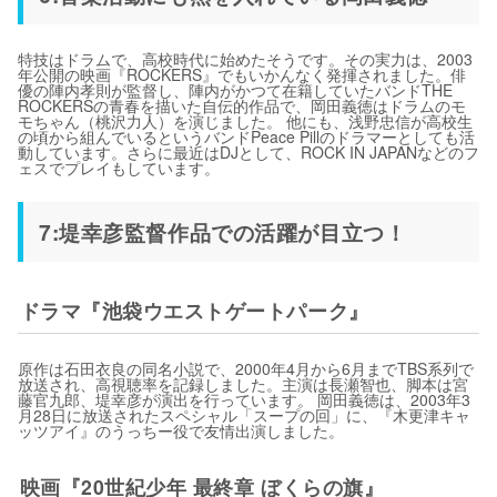
特技はドラムで、高校時代に始めたそうです。その実力は、2003
年公開の映画『ROCKERS』でもいかんなく発揮されました。俳
優の陣内孝則が監督し、陣内がかつて在籍していたバンドTHE
ROCKERSの青春を描いた自伝的作品で、岡田義徳はドラムのモ
モちゃん（桃沢力人）を演じました。 他にも、浅野忠信が高校生
の頃から組んでいるというバンドPeace Pillのドラマーとしても活
動しています。さらに最近はDJとして、ROCK IN JAPANなどのフ
ェスでプレイもしています。
7:堤幸彦監督作品での活躍が目立つ！
ドラマ『池袋ウエストゲートパーク』
原作は石田衣良の同名小説で、2000年4月から6月までTBS系列で
放送され、高視聴率を記録しました。主演は長瀬智也、脚本は宮
藤官九郎、堤幸彦が演出を行っています。 岡田義徳は、2003年3
月28日に放送されたスペシャル「スープの回」に、『木更津キャ
ッツアイ』のうっちー役で友情出演しました。
映画『20世紀少年 最終章 ぼくらの旗』