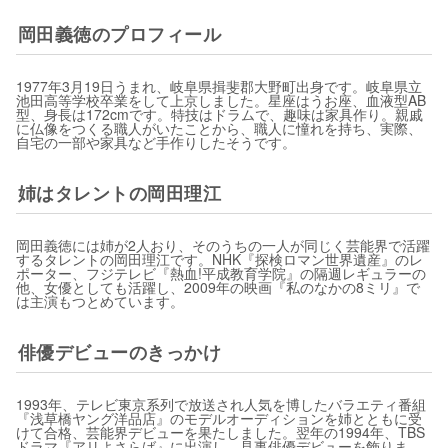
岡田義徳のプロフィール
1977年3月19日うまれ、岐阜県揖斐郡大野町出身です。岐阜県立
池田高等学校卒業をして上京しました。星座はうお座、血液型AB
型、身長は172cmです。特技はドラムで、趣味は家具作り。親戚
に仏像をつくる職人がいたことから、職人に憧れを持ち、実際、
自宅の一部や家具など手作りしたそうです。
姉はタレントの岡田理江
岡田義徳には姉が2人おり、そのうちの一人が同じく芸能界で活躍
するタレントの岡田理江です。NHK『探検ロマン世界遺産』のレ
ポーター、フジテレビ『熱血!平成教育学院』の隔週レギュラーの
他、女優としても活躍し、2009年の映画『私のなかの8ミリ』で
は主演もつとめています。
俳優デビューのきっかけ
1993年、テレビ東京系列で放送され人気を博したバラエティ番組
『浅草橋ヤング洋品店』のモデルオーディションを姉とともに受
けて合格、芸能界デビューを果たしました。翌年の1994年、TBS
ドラマ『アリよさらば』に出演し、見事俳優デビューを飾りま