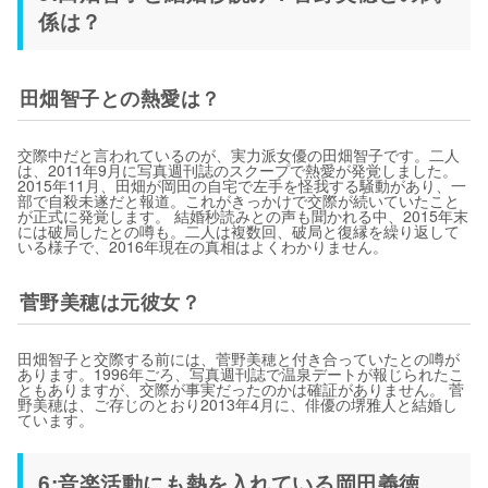
係は？
田畑智子との熱愛は？
交際中だと言われているのが、実力派女優の田畑智子です。二人
は、2011年9月に写真週刊誌のスクープで熱愛が発覚しました。
2015年11月、田畑が岡田の自宅で左手を怪我する騒動があり、一
部で自殺未遂だと報道。これがきっかけで交際が続いていたこと
が正式に発覚します。 結婚秒読みとの声も聞かれる中、2015年末
には破局したとの噂も。二人は複数回、破局と復縁を繰り返して
いる様子で、2016年現在の真相はよくわかりません。
菅野美穂は元彼女？
田畑智子と交際する前には、菅野美穂と付き合っていたとの噂が
あります。1996年ごろ、写真週刊誌で温泉デートが報じられたこ
ともありますが、交際が事実だったのかは確証がありません。 菅
野美穂は、ご存じのとおり2013年4月に、俳優の堺雅人と結婚し
ています。
6:音楽活動にも熱を入れている岡田義徳