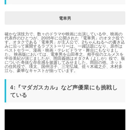
電車男
確かな演技力で、数々のドラマや映画に出演している中、映画の
代表作のひとつが、2005年に公開された『電車男』のオタク役で
す。オタクである「電車男」が主人公で、2ちゃんねるへの書き込
みに沿って展開するラブストーリーは、一躍話題になり、原作は
ベストセラー、漫画・映画・テレビドラマ・舞台にもなりまし
た。 映画版においては、電車男を山田孝之、相手役のエルメスを
中谷美紀が演じましたが、岡田義徳はオタクA（よしが）役で、板
についた奇抜な存在感を披露してみせました。岡田の他、ネット
の住民役で、瑛太、国仲涼子、三宅弘城、佐々木蔵之介、木村多
江ら、豪華なキャストが揃っています。
4:『マダガスカル』など声優業にも挑戦し
ている