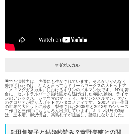
マダガスカル
秀でた演技力は、声優にも生かされています。それがいかんなく
発揮されたのは、なんと言ってもドリームワークスの大ヒットア
ニメ『マダガスカル』におけるキリンのメルマン役です。 NYを舞
台に、セントラルパーク動物園から逃げ出した4頭の動物、ライオ
ンのアレックス、シマウマのマーティ、キリンのメルマン、カバ
のグロリアが繰り広げるドタバタコメディです。 2005年の一作目
の世界的大ヒットに続き、製作された2009年と2012年のシリーズ
二作目と三作目にももちろん出演しています。キリン以外の3頭
は、玉木宏、柳沢慎吾、高島礼子が担当し、話題になりました。
5:田畑智子と結婚秒読み？菅野美穂との関