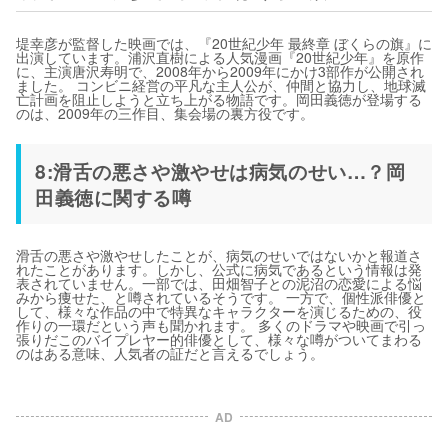
堤幸彦が監督した映画では、『20世紀少年 最終章 ぼくらの旗』に
出演しています。浦沢直樹による人気漫画『20世紀少年』を原作
に、主演唐沢寿明で、2008年から2009年にかけ3部作が公開され
ました。 コンビニ経営の平凡な主人公が、仲間と協力し、地球滅
亡計画を阻止しようと立ち上がる物語です。岡田義徳が登場する
のは、2009年の三作目、集会場の裏方役です。
8:滑舌の悪さや激やせは病気のせい…？岡
田義徳に関する噂
滑舌の悪さや激やせしたことが、病気のせいではないかと報道さ
れたことがあります。しかし、公式に病気であるという情報は発
表されていません。一部では、田畑智子との泥沼の恋愛による悩
みから痩せた、と噂されているそうです。 一方で、個性派俳優と
して、様々な作品の中で特異なキャラクターを演じるための、役
作りの一環だという声も聞かれます。 多くのドラマや映画で引っ
張りだこのバイプレヤー的俳優として、様々な噂がついてまわる
のはある意味、人気者の証だと言えるでしょう。
AD