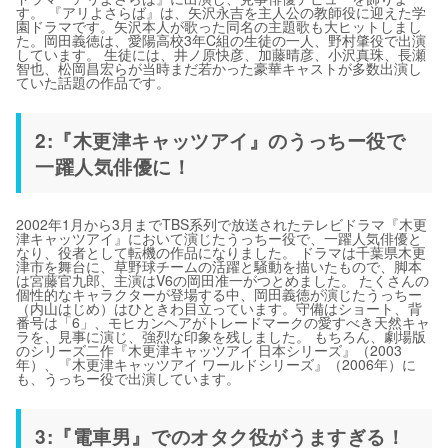
す。 『アリよさらば』は、矢沢永吉を主人公の教師役に迎えた学
園ドラマです。矢沢本人が歌った同名の主題歌も大ヒットしまし
た。岡田義徳は、愛陽高校3年C組の生徒の一人、野村肇役で出演
しています。 生徒には、井ノ原快彦、加藤晴彦、小沢真珠、長瀬
智也、松岡昌宏らが当時まだ若かった豪華キャストが多数出演し
ていた話題の作品です。
2:『木更津キャッツアイ』のうっちー役で
一躍人気俳優に！
2002年1月から3月までTBS系列で放送されたテレビドラマ『木更
津キャッツアイ』において演じたうっちー役で、一躍人気俳優と
なり、役者として転機の作品になりました。 ドラマは千葉県木更
津市を舞台に、草野球チームの活躍と騒動を描いたもので、脚本
は宮藤官九郎、主演はV6の岡田准一がつとめました。 たくさんの
個性的なキャラクターが登場する中、岡田義徳が演じたうっちー
（内山はじめ）はひときわ目立っています。守備はショート、背
番号は「6」、モヒカンヘアがトレードマークの愛すべき天然キャ
ラを、見事に演じ、強烈な印象を残しました。 もちろん、劇場版
のシリーズ二作『木更津キャッツアイ 日本シリーズ』（2003
年）、『木更津キャッツアイ ワールドシリーズ』（2006年）に
も、うっちー役で出演しています。
3:『電車男』でのオタク役がうますぎる！