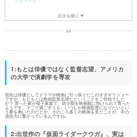
の賞を受賞
5:『メゾン・ド・ヒミコ』ではゲイ役を好演
目次を開く
AD
1:もとは俳優ではなく監督志望、アメリカ
の大学で演劇学を専攻
現在は俳優としてドラマや映画に引っ張りだこのオダギリジョー
ですが、もともとは映画監督志望だということをご存知でした
か？ 育った家が母子家庭で、幼少期を映画館に預けられて育った
ようです。そこで過ごすうち、いつしか映画監督になりたいとい
う夢を抱いたのだとか。そのころ多くの映画を見たことが、今の
演技力に繋がっているんですね。
2:出世作の『仮面ライダークウガ』、実は