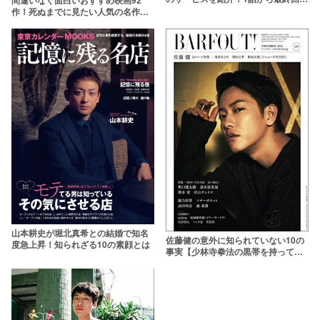
間違いなく面白いおすすめ映画92
で無料視聴できる？
作！死ぬまでに見たい人気の名作を
ジャンル別ランキングで紹介【2026
年版】
山本耕史が堀北真希との結婚で知名
佐藤健の意外に知られていない10の
度急上昇！知られざる10の素顔とは
事実【少林寺拳法の黒帯を持って
る？】