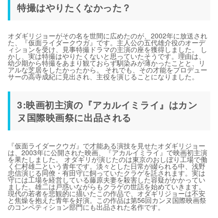
特撮はやりたくなかった？
オダギリジョーがその名を世間に広めたのが、2002年に放送され
た、『仮面ライダークウガ』です。主人公の五代雄介役のオーデ
ィションを受け、見事特撮ドラマの主演の座を獲得しました。 し
かし、実は特撮はやりたくないと思っていたそうです。理由は、
幼少期から特撮をあまり観ておらず馴染みが薄かったことと、リ
アルな芝居をしたかったから。 それでも、その才能をプロデュー
サーの高寺成紀に見出され、主役を演じることになりました。
3:映画初主演の『アカルイミライ』はカン
ヌ国際映画祭に出品される
『仮面ライダークウガ』で才能ある演技を見せたオダギリジョー
は、2003年に公開された映画、『アカルイミライ』で映画初主演
を果たしました。 オダギリが演じたのは東京のおしぼり工場で働
く仁村雄二という青年です。淡々とした日常が綴られる中、浅野
忠信演じる同僚・有田守に飼っていたクラゲを託されます。実は
守には工場を経営している藤原夫妻を殺害した容疑がかかってい
ました。雄二は戸惑いながらもクラゲの世話を始めていきます。
現代の若者を悲観的に描いたこの作品で、オダギリジョーは不安
と焦燥を抱えた青年を好演。この作品は第56回カンヌ国際映画祭
のコンペティション部門にも出品された名作です。