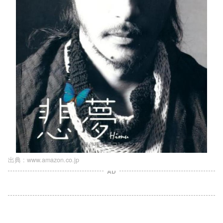
出典 :
www.amazon.co.jp
AD