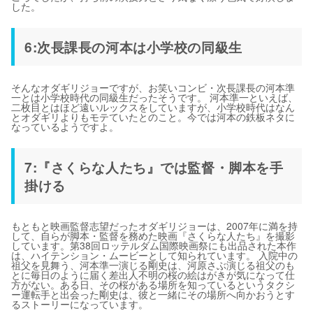
した。
6:次長課長の河本は小学校の同級生
そんなオダギリジョーですが、お笑いコンビ・次長課長の河本準
一とは小学校時代の同級生だったそうです。 河本準一といえば、
二枚目とはほど遠いルックスをしていますが、小学校時代はなん
とオダギリよりもモテていたとのこと。今では河本の鉄板ネタに
なっているようですよ。
7:『さくらな人たち』では監督・脚本を手
掛ける
もともと映画監督志望だったオダギリジョーは、2007年に満を持
して、自らが脚本・監督を務めた映画『さくらな人たち』を撮影
しています。第38回ロッテルダム国際映画祭にも出品された本作
は、ハイテンション・ムービーとして知られています。 入院中の
祖父を見舞う、河本準一演じる剛史は、河原さぶ演じる祖父のも
とに毎日のように届く差出人不明の桜の絵はがきが気になって仕
方がない。ある日、その桜がある場所を知っているというタクシ
ー運転手と出会った剛史は、彼と一緒にその場所へ向かおうとす
るストーリーになっています。