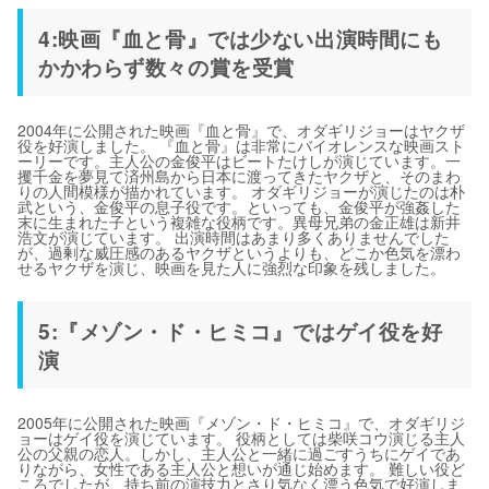
4:映画『血と骨』では少ない出演時間にも
かかわらず数々の賞を受賞
2004年に公開された映画『血と骨』で、オダギリジョーはヤクザ
役を好演しました。 『血と骨』は非常にバイオレンスな映画スト
ーリーです。主人公の金俊平はビートたけしが演じています。一
攫千金を夢見て済州島から日本に渡ってきたヤクザと、そのまわ
りの人間模様が描かれています。 オダギリジョーが演じたのは朴
武という、金俊平の息子役です。といっても、金俊平が強姦した
末に生まれた子という複雑な役柄です。異母兄弟の金正雄は新井
浩文が演じています。 出演時間はあまり多くありませんでした
が、過剰な威圧感のあるヤクザというよりも、どこか色気を漂わ
せるヤクザを演じ、映画を見た人に強烈な印象を残しました。
5:『メゾン・ド・ヒミコ』ではゲイ役を好
演
2005年に公開された映画『メゾン・ド・ヒミコ』で、オダギリジ
ョーはゲイ役を演じています。 役柄としては柴咲コウ演じる主人
公の父親の恋人。しかし、主人公と一緒に過ごすうちにゲイであ
りながら、女性である主人公と想いが通じ始めます。 難しい役ど
ころでしたが、持ち前の演技力とさり気なく漂う色気で好演しま