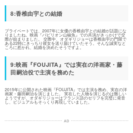
8:香椎由宇との結婚
プライベートでは、2007年に女優の香椎由宇との結婚が話題にな
りましたね。映画『パビリオン山椒魚』での共演がきっかけで交
際が始まりました。 交際中、オダギリジョーは香椎由宇の門限で
ある22時にきっちり彼女を送り届けていたそう。そんな誠実なと
ころに惹かれ、結婚を決めたそうですよ。
9:映画『FOUJITA』では実在の洋画家・藤
田嗣治役で主演を務めた
2015年に公開された映画『FOUJITA』では主演を務め、実在の洋
画家・藤田嗣治を演じました。 実在した人物を演じるのは難しい
ようですが、オダギリジョーはフランス語のセリフを完璧に発音
し、ビジュアルもそっくり再現していました。
AD